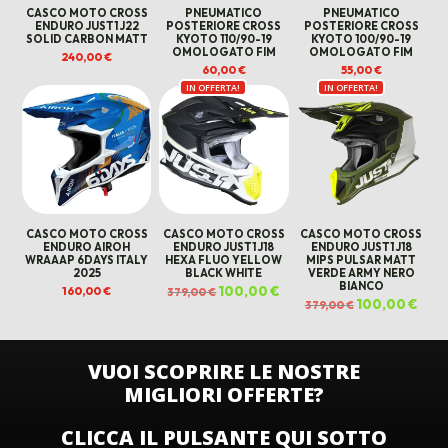
CASCO MOTO CROSS
PNEUMATICO
PNEUMATICO
ENDURO JUST1 J22
POSTERIORE CROSS
POSTERIORE CROSS
SOLID CARBON MATT
KYOTO 110/90-19
KYOTO 100/90-19
OMOLOGATO FIM
OMOLOGATO FIM
240,00
€
60,00
€
55,00
€
IN OFFERTA!
IN OFFERTA!
CASCO MOTO CROSS
CASCO MOTO CROSS
CASCO MOTO CROSS
ENDURO AIROH
ENDURO JUST1 J18
ENDURO JUST1 J18
WRAAAP 6DAYS ITALY
HEXA FLUO YELLOW
MIPS PULSAR MATT
2025
BLACK WHITE
VERDE ARMY NERO
BIANCO
Il
100,00
€
Il
160,00
€
379,00
€
prezzo
prezzo
Il
100,00
€
Il
379,00
€
originale
attuale
prezzo
prez
era:
è:
originale
attua
379,00 €.
100,00 €.
era:
è:
379,00 €.
100,0
VUOI SCOPRIRE LE NOSTRE
MIGLIORI OFFERTE?
CLICCA IL PULSANTE QUI SOTTO