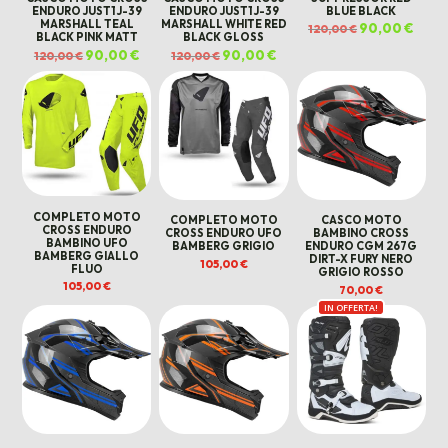
BLUE BLACK
ENDURO JUST1 J-39
ENDURO JUST1 J-39
MARSHALL TEAL
MARSHALL WHITE RED
Il
90,00
€
Il
120,00
€
prezzo
prezz
BLACK PINK MATT
BLACK GLOSS
originale
attua
Il
90,00
€
Il
Il
90,00
€
Il
120,00
€
120,00
€
era:
è:
prezzo
prezzo
prezzo
prezzo
120,00 €.
90,00
originale
attuale
originale
attuale
era:
è:
era:
è:
120,00 €.
90,00 €.
120,00 €.
90,00 €.
COMPLETO MOTO
COMPLETO MOTO
CASCO MOTO
CROSS ENDURO
CROSS ENDURO UFO
BAMBINO CROSS
BAMBINO UFO
BAMBERG GRIGIO
ENDURO CGM 267G
BAMBERG GIALLO
DIRT-X FURY NERO
105,00
€
FLUO
GRIGIO ROSSO
105,00
€
70,00
€
IN OFFERTA!