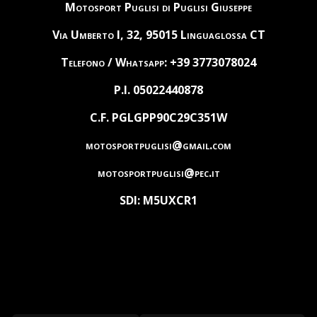
Motosport Puglisi di Puglisi Giuseppe
Via Umberto I, 32, 95015 Linguaglossa CT
Telefono / Whatsapp: +39 3773078024
P.I. 05022440878
C.F. PGLGPP90C29C351W
motosportpuglisi@gmail.com
motosportpuglisi@pec.it
SDI: M5UXCR1