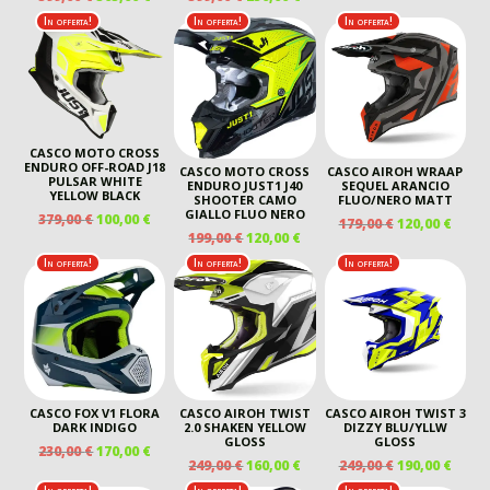
PREZZO
PREZZO
PREZZO
PREZZO
ORIGINALE
ATTU
In offerta!
In offerta!
In offerta!
ORIGINALE
ATTUALE
ORIGINALE
ATTUALE
ERA:
È:
ERA:
È:
ERA:
È:
210,00 €.
145,00
399,00 €.
305,00 €.
399,00 €.
230,00 €.
CASCO MOTO CROSS
ENDURO OFF-ROAD J18
CASCO MOTO CROSS
CASCO AIROH WRAAP
PULSAR WHITE
ENDURO JUST1 J40
SEQUEL ARANCIO
YELLOW BLACK
SHOOTER CAMO
FLUO/NERO MATT
GIALLO FLUO NERO
IL
IL
379,00
€
100,00
€
IL
IL
179,00
€
120,00
€
IL
IL
PREZZO
PREZZO
199,00
€
120,00
€
PREZZO
PREZ
PREZZO
PREZZO
ORIGINALE
ATTUALE
ORIGINALE
ATTU
In offerta!
In offerta!
In offerta!
ORIGINALE
ATTUALE
ERA:
È:
ERA:
È:
ERA:
È:
379,00 €.
100,00 €.
179,00 €.
120,00
199,00 €.
120,00 €.
CASCO FOX V1 FLORA
CASCO AIROH TWIST
CASCO AIROH TWIST 3
DARK INDIGO
2.0 SHAKEN YELLOW
DIZZY BLU/YLLW
GLOSS
GLOSS
IL
IL
230,00
€
170,00
€
IL
IL
IL
IL
249,00
€
160,00
€
249,00
€
190,00
€
PREZZO
PREZZO
PREZZO
PREZZO
PREZZO
PREZ
ORIGINALE
ATTUALE
In offerta!
In offerta!
In offerta!