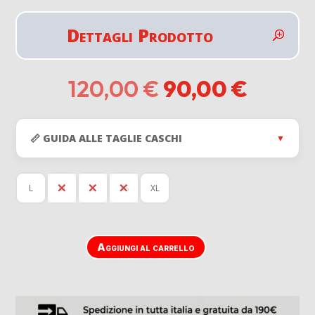
Dettagli Prodotto
Il
Il
120,00
€
90,00
€
prezzo
prezzo
originale
attual
era:
è:
📏 GUIDA ALLE TAGLIE CASCHI
▼
120,00 €.
90,00 
L
M
S
XS
XL
Aggiungi al carrello