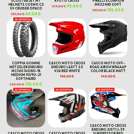
SCOOTER JET MT
KYOTO CROSS
PIRELLI SCORPION
HELMETS COSMO C2
MX32 MID SOFT
Il
95,00
€
Il
139,00
€
SV CRUISER OPACO
prezzo
prezzo
Il
155,00
€
Il
189,00
€
originale
attuale
prezzo
prezz
Il
69,00
€
Il
159,00
€
era:
è:
originale
attua
prezzo
prezzo
139,00 €.
95,00 €.
era:
è:
IN OFFERTA!
originale
attuale
189,00 €.
155,00
era:
è:
159,00 €.
69,00 €.
COPPIA GOMME
CASCO MOTO CROSS
CASCO MOTO OFF-
METZELER ENDURO
ENDURO LEATT 2.5
ROAD AIROH WRAAAP
MC360 140/80-18
V26 RED WHITE
COLOR BLACK MATT
MEDIUM 90/90-21
145,00
€
140,00
€
SOFT/HARD
Il
135,00
€
Il
160,00
€
prezzo
prezzo
IN OFFERTA!
originale
attuale
IN OFFERTA!
IN OFFERTA!
era:
è:
160,00 €.
135,00 €.
CASCO MOTO CROSS
ENDURO JUST1 J-39
SUPPRESSOR RED
CASCO MOTO CROSS
CASCO MOTO CROSS