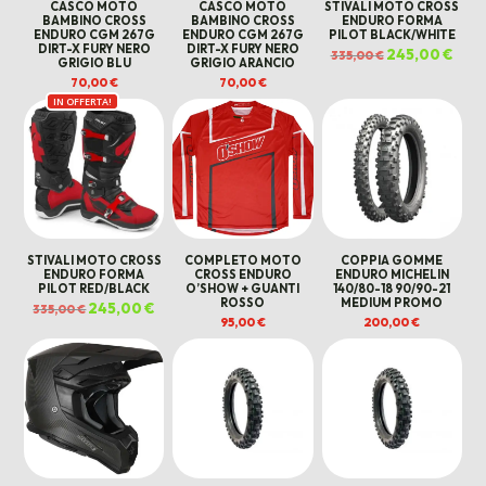
CASCO MOTO
CASCO MOTO
STIVALI MOTO CROSS
BAMBINO CROSS
BAMBINO CROSS
ENDURO FORMA
ENDURO CGM 267G
ENDURO CGM 267G
PILOT BLACK/WHITE
DIRT-X FURY NERO
DIRT-X FURY NERO
Il
245,00
€
Il
335,00
€
GRIGIO BLU
GRIGIO ARANCIO
prezzo
prez
originale
attua
70,00
€
70,00
€
era:
è:
335,00 €.
245,0
IN OFFERTA!
STIVALI MOTO CROSS
COMPLETO MOTO
COPPIA GOMME
ENDURO FORMA
CROSS ENDURO
ENDURO MICHELIN
PILOT RED/BLACK
O’SHOW + GUANTI
140/80-18 90/90-21
ROSSO
MEDIUM PROMO
Il
245,00
€
Il
335,00
€
prezzo
prezzo
95,00
€
200,00
€
originale
attuale
era:
è:
335,00 €.
245,00 €.