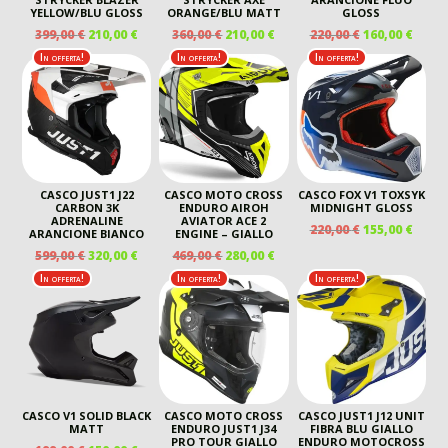
YELLOW/BLU GLOSS
ORANGE/BLU MATT
GLOSS
IL
IL
IL
IL
IL
IL
399,00
€
210,00
€
360,00
€
210,00
€
220,00
€
160,00
€
PREZZO
PREZZO
PREZZO
PREZZO
PREZZO
PREZ
In offerta!
In offerta!
In offerta!
ORIGINALE
ATTUALE
ORIGINALE
ATTUALE
ORIGINALE
ATTU
ERA:
È:
ERA:
È:
ERA:
È:
399,00 €.
210,00 €.
360,00 €.
210,00 €.
220,00 €.
160,00
CASCO JUST1 J22
CASCO MOTO CROSS
CASCO FOX V1 TOXSYK
CARBON 3K
ENDURO AIROH
MIDNIGHT GLOSS
ADRENALINE
AVIATOR ACE 2
IL
IL
220,00
€
155,00
€
ARANCIONE BIANCO
ENGINE – GIALLO
PREZZO
PREZ
IL
IL
IL
IL
599,00
€
320,00
€
469,00
€
280,00
€
ORIGINALE
ATTU
PREZZO
PREZZO
PREZZO
PREZZO
In offerta!
In offerta!
In offerta!
ERA:
È:
ORIGINALE
ATTUALE
ORIGINALE
ATTUALE
220,00 €.
155,00
ERA:
È:
ERA:
È:
599,00 €.
320,00 €.
469,00 €.
280,00 €.
CASCO V1 SOLID BLACK
CASCO MOTO CROSS
CASCO JUST1 J12 UNIT
MATT
ENDURO JUST1 J34
FIBRA BLU GIALLO
PRO TOUR GIALLO
ENDURO MOTOCROSS