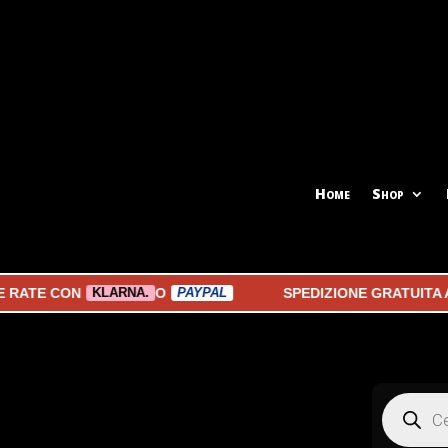
Home
Shop
 CON
O
SPEDIZIONE GRATUITA A PAR
KLARNA.
PAYPAL
Products
search