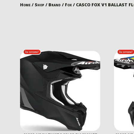
Home
/
Shop
/
Brand
/
Fox
/ CASCO FOX V1 BALLAST FL
In offerta!
In offerta!