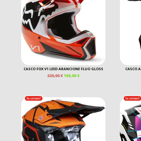
CASCO FOX V1 LEED ARANCIONE FLUO GLOSS
CASCO A
IL
IL
220,00
€
160,00
€
PREZZO
PREZZO
ORIGINALE
ATTUALE
ERA:
È:
220,00 €.
160,00 €.
In offerta!
In offerta!