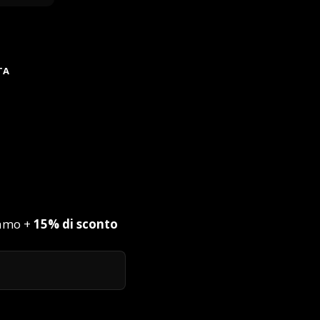
TA
iamo +
15% di sconto