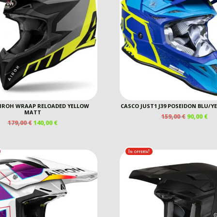
IROH WRAAP RELOADED YELLOW
CASCO JUST1 J39 POSEIDON BLU/Y
MATT
IL
IL
159,00
€
90,00
€
IL
IL
179,00
€
140,00
€
PREZZO
PR
PREZZO
PREZZO
ORIGINAL
AT
ORIGINALE
ATTUALE
ERA:
È:
ERA:
È:
159,00 €.
90,
In offerta!
179,00 €.
140,00 €.