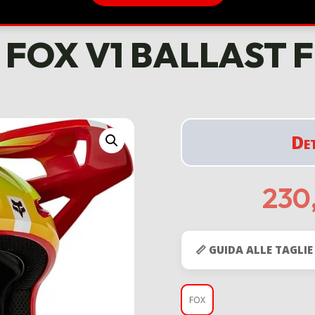
FOX V1 BALLAST 
De
230
📏 GUIDA ALLE TAGLIE
FOX