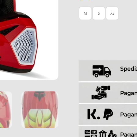
M
S
XS