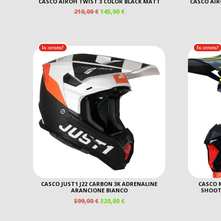
CASCO AIROH TWIST 3 COLOR BLACK MATT
CASCO AIR
IL
IL
210,00
€
145,00
€
PREZZO
PREZZO
ORIGINALE
ATTUALE
ERA:
È:
210,00 €.
145,00 €.
In offerta!
In offerta!
CASCO JUST1 J22 CARBON 3K ADRENALINE
CASCO 
ARANCIONE BIANCO
SHOOT
IL
IL
599,00
€
320,00
€
PREZZO
PREZZO
ORIGINALE
ATTUALE