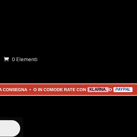
0 Elementi
i
SEGNA • O IN COMODE RATE CON
O
KLARNA.
PAYPAL