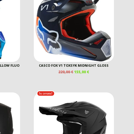
ELLOW FLUO
CASCO FOX V1 TOXSYK MIDNIGHT GLOSS
IL
IL
220,00
€
155,00
€
EZZO
PREZZO
PREZZO
E
TUALE
ORIGINALE
ATTUALE
ERA:
È:
00 €.
220,00 €.
155,00 €.
In offerta!