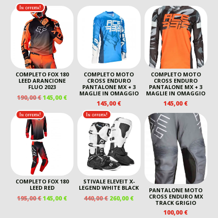
PREZZO
PREZZO
PREZZO
PREZZO
170,00 €.
105,00
In offerta!
ORIGINALE
ATTUALE
ORIGINALE
ATTUALE
ERA:
È:
ERA:
È:
265,00 €.
190,00 €.
130,00 €.
95,00 €.
COMPLETO FOX 180
COMPLETO MOTO
COMPLETO MOTO
LEED ARANCIONE
CROSS ENDURO
CROSS ENDURO
FLUO 2023
PANTALONE MX + 3
PANTALONE MX + 3
MAGLIE IN OMAGGIO
MAGLIE IN OMAGGIO
IL
IL
190,00
€
145,00
€
145,00
€
145,00
€
PREZZO
PREZZO
ORIGINALE
ATTUALE
In offerta!
In offerta!
ERA:
È:
190,00 €.
145,00 €.
COMPLETO FOX 180
STIVALE ELEVEIT X-
LEED RED
LEGEND WHITE BLACK
PANTALONE MOTO
CROSS ENDURO MX
IL
IL
IL
IL
195,00
€
145,00
€
440,00
€
260,00
€
TRACK GRIGIO
PREZZO
PREZZO
PREZZO
PREZZO
100,00
€
ORIGINALE
ATTUALE
ORIGINALE
ATTUALE