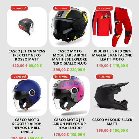
In offerta!
In offerta!
In offerta!
CASCO JET CGM 126G
CASCO MOTO
RIDE KIT 3.5 RED 2024
IPER CITY NERO
MODULARE AIROH
MAGLIA E PANTALONE
ROSSO MATT
MATHISSE EXPLORE
LEATT MOTO
NERO GIALLO FLUO
IL
IL
IL
IL
120,00
€
60,00
€
140,00
€
115,00
€
IL
IL
390,00
€
220,00
€
PREZZO
PREZZO
PREZZO
PREZ
PREZZO
PREZZO
ORIGINALE
ATTUALE
ORIGINALE
ATTU
In offerta!
In offerta!
In offerta!
ORIGINALE
ATTUALE
ERA:
È:
ERA:
È:
ERA:
È:
120,00 €.
60,00 €.
140,00 €.
115,00
390,00 €.
220,00 €.
CASCO MOTO
CASCO MOTO JET
CASCO V1 SOLID BLACK
SCOOTER AIROH
AIROH HELYOS UP
MATT
HELYOS UP BLU
ROSA LUCIDO
IL
IL
199,00
€
150,00
€
OPACO
IL
IL
170,00
€
105,00
€
PREZZO
PREZ
IL
IL
150,00
€
109,00
€