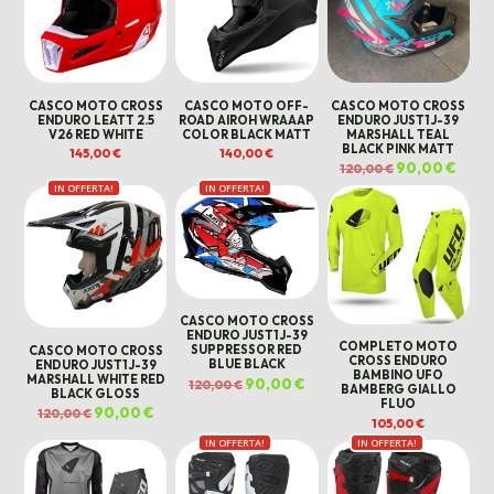
CASCO MOTO CROSS
CASCO MOTO OFF-
CASCO MOTO CROSS
ENDURO LEATT 2.5
ROAD AIROH WRAAAP
ENDURO JUST1 J-39
V26 RED WHITE
COLOR BLACK MATT
MARSHALL TEAL
BLACK PINK MATT
145,00
€
140,00
€
Il
90,00
€
Il
120,00
€
prezzo
prezz
IN OFFERTA!
IN OFFERTA!
originale
attua
era:
è:
120,00 €.
90,00
CASCO MOTO CROSS
ENDURO JUST1 J-39
COMPLETO MOTO
SUPPRESSOR RED
CASCO MOTO CROSS
CROSS ENDURO
BLUE BLACK
ENDURO JUST1 J-39
BAMBINO UFO
MARSHALL WHITE RED
Il
90,00
€
Il
120,00
€
BAMBERG GIALLO
prezzo
prezzo
BLACK GLOSS
FLUO
originale
attuale
Il
90,00
€
Il
120,00
€
era:
è:
prezzo
prezzo
105,00
€
120,00 €.
90,00 €.
originale
attuale
IN OFFERTA!
IN OFFERTA!
era:
è:
120,00 €.
90,00 €.