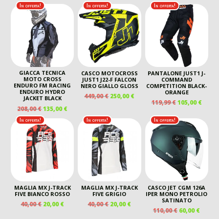
ERA:
È:
ERA:
È:
In offerta!
In offerta!
In offerta!
195,00 €.
145,00 €.
440,00 €.
260,00 €.
GIACCA TECNICA
CASCO MOTOCROSS
PANTALONE JUST1 J-
MOTO CROSS
JUST1 J22-F FALCON
COMMAND
ENDURO FM RACING
NERO GIALLO GLOSS
COMPETITION BLACK-
ENDURO HYDRO
ORANGE
IL
IL
449,00
€
250,00
€
JACKET BLACK
IL
IL
119,99
€
105,00
€
PREZZO
PREZZO
IL
IL
208,00
€
135,00
€
PREZZO
PREZ
ORIGINALE
ATTUALE
PREZZO
PREZZO
ORIGINALE
ATTU
In offerta!
In offerta!
In offerta!
ERA:
È:
ORIGINALE
ATTUALE
ERA:
È:
449,00 €.
250,00 €.
ERA:
È:
119,99 €.
105,00
208,00 €.
135,00 €.
MAGLIA MX J-TRACK
MAGLIA MX J-TRACK
CASCO JET CGM 126A
FIVE BIANCO ROSSO
FIVE GRIGIO
IPER MONO PETROLIO
SATINATO
IL
IL
IL
IL
40,00
€
20,00
€
40,00
€
20,00
€
IL
IL
110,00
€
60,00
€
PREZZO
PREZZO
PREZZO
PREZZO
PREZZO
PREZ