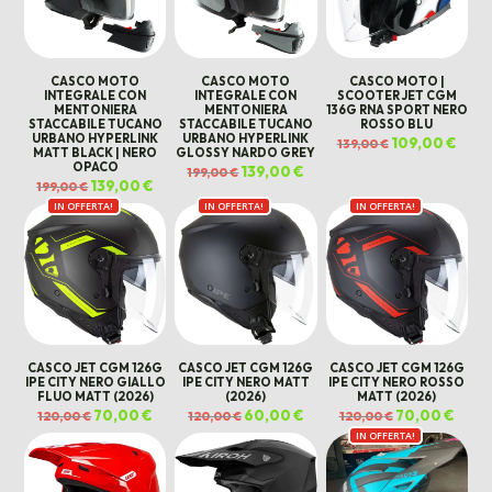
CASCO MOTO
CASCO MOTO
CASCO MOTO |
INTEGRALE CON
INTEGRALE CON
SCOOTER JET CGM
MENTONIERA
MENTONIERA
136G RNA SPORT NERO
STACCABILE TUCANO
STACCABILE TUCANO
ROSSO BLU
URBANO HYPERLINK
URBANO HYPERLINK
Il
109,00
€
Il
139,00
€
MATT BLACK | NERO
GLOSSY NARDO GREY
prezzo
prez
originale
attua
OPACO
Il
139,00
€
Il
199,00
€
era:
è:
prezzo
prezzo
Il
139,00
€
Il
139,00 €.
109,0
199,00
€
originale
attuale
prezzo
prezzo
era:
è:
IN OFFERTA!
originale
attuale
IN OFFERTA!
IN OFFERTA!
199,00 €.
139,00 €.
era:
è:
199,00 €.
139,00 €.
CASCO JET CGM 126G
CASCO JET CGM 126G
CASCO JET CGM 126G
IPE CITY NERO GIALLO
IPE CITY NERO MATT
IPE CITY NERO ROSSO
FLUO MATT (2026)
(2026)
MATT (2026)
Il
70,00
€
Il
Il
60,00
€
Il
Il
70,00
€
Il
120,00
€
120,00
€
120,00
€
prezzo
prezzo
prezzo
prezzo
prezzo
prezz
originale
attuale
originale
attuale
IN OFFERTA!
originale
attua
era:
è:
era:
è:
era:
è:
120,00 €.
70,00 €.
120,00 €.
60,00 €.
120,00 €.
70,00