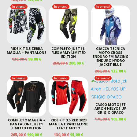
PREZZO
PREZZO
ORIGINALE
ATTU
PREZZO
PREZZO
ORIGINALE
ATTUALE
In offerta!
In offerta!
In offerta!
ERA:
È:
ORIGINALE
ATTUALE
ERA:
È:
199,00 €.
150,00
ERA:
È:
170,00 €.
105,00 €.
150,00 €.
109,00 €.
RIDE KIT 3.5 ZEBRA
COMPLETO JUST1 J-
GIACCA TECNICA
MAGLIA + PANTALONE
FLEX ARMY LIMITED
MOTO CROSS
EDITION
ENDURO FM RACING
IL
IL
130,00
€
99,00
€
ENDURO HYDRO
IL
IL
260,00
€
200,00
€
PREZZO
PREZZO
JACKET BLUE
PREZZO
PREZZO
ORIGINALE
ATTUALE
IL
IL
208,00
€
135,00
€
ORIGINALE
ATTUALE
ERA:
È:
PREZZO
PREZ
In offerta!
In offerta!
In offerta!
ERA:
È:
130,00 €.
99,00 €.
ORIGINALE
ATTU
260,00 €.
200,00 €.
ERA:
È:
208,00 €.
135,00
CASCO MOTO JET
AIROH HELYOS UP
GRIGIO OPACO
IL
IL
170,00
€
105,00
€
COMPLETO MAGLIA +
RIDE KIT 3.5 RED 2023
PREZZO
PREZ
PANTALONE JUST1
MAGLIA E PANTALONE
LIMITED EDITION
LEATT MOTO
ORIGINALE
ATTU
IL
IL
IL
IL
265,00
€
190,00
€
130,00
€
95,00
€
ERA:
È: