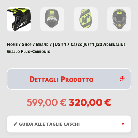
Home
/
Shop
/
Brand
/
JUST1
/ Casco Just1 J22 Adrenaline
Giallo Fluo-Carbonio
Dettagli Prodotto
Il
Il
599,00
€
320,00
€
prezzo
prezz
originale
attual
era:
è:
📏 GUIDA ALLE TAGLIE CASCHI
▼
599,00 €.
320,0