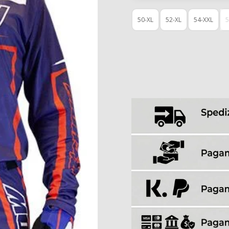
50-XL
52-XL
54-XXL
5