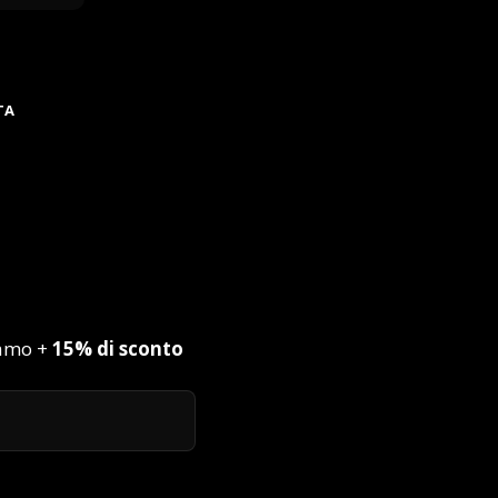
TA
iamo +
15% di sconto