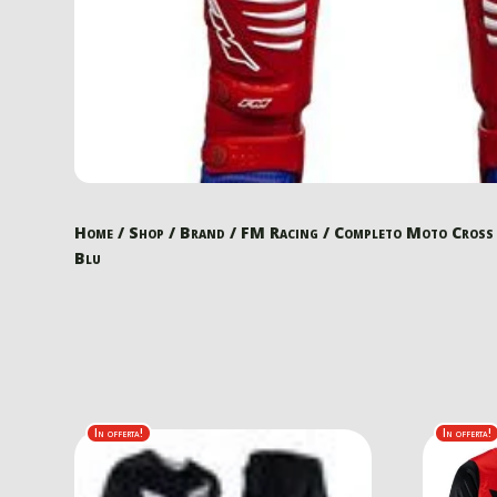
Home
/
Shop
/
Brand
/
FM Racing
/ Completo Moto Cross
Blu
In offerta!
In offerta!