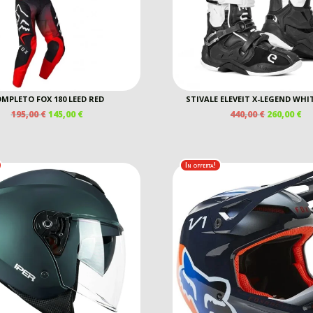
MPLETO FOX 180 LEED RED
STIVALE ELEVEIT X-LEGEND WHI
IL
IL
IL
IL
195,00
€
145,00
€
440,00
€
260,00
€
PREZZO
PREZZO
PREZZO
P
ORIGINALE
ATTUALE
ORIGINAL
A
ERA:
È:
ERA:
È:
195,00 €.
145,00 €.
440,00 €.
26
In offerta!