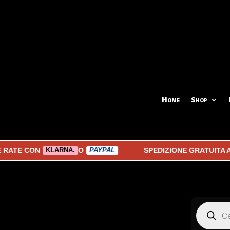
Home
Shop
 CON
O
SPEDIZIONE GRATUITA A PART
KLARNA.
PAYPAL
Products
search