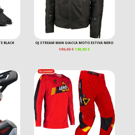
TE BLACK
OJ STREAM MAN GIACCA MOTO ESTIVA NERO
IL
IL
199,00
€
140,00
€
REZZO
PREZZO
PREZZO
E
TTUALE
ORIGINALE
ATTUALE
ERA:
È:
0,00 €.
199,00 €.
140,00 €.
In offerta!