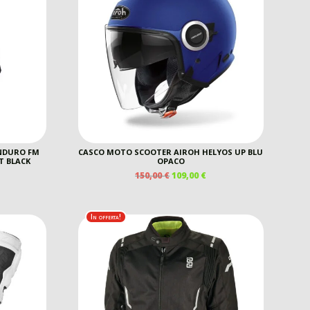
ENDURO FM
CASCO MOTO SCOOTER AIROH HELYOS UP BLU
T BLACK
OPACO
IL
IL
150,00
€
109,00
€
REZZO
PREZZO
PREZZO
E
TTUALE
ORIGINALE
ATTUALE
ERA:
È:
In offerta!
5,00 €.
150,00 €.
109,00 €.