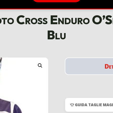
to Cross Enduro O’S
Blu
De
👕 GUIDA TAGLIE MAG