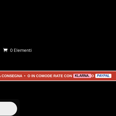
0 Elementi
i
SEGNA • O IN COMODE RATE CON
O
KLARNA.
PAYPAL