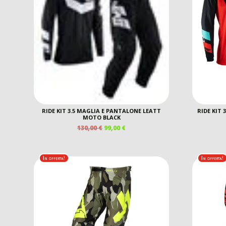
RIDE KIT 3.5 MAGLIA E PANTALONE LEATT
RIDE KIT 
MOTO BLACK
IL
IL
130,00
€
99,00
€
PREZZO
PREZZO
ORIGINALE
ATTUALE
ERA:
È:
In offerta!
In offerta!
130,00 €.
99,00 €.