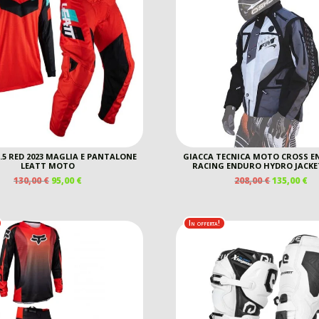
3.5 RED 2023 MAGLIA E PANTALONE
GIACCA TECNICA MOTO CROSS 
LEATT MOTO
RACING ENDURO HYDRO JACKE
IL
IL
IL
IL
130,00
€
95,00
€
208,00
€
135,00
€
PREZZO
PREZZO
PREZZO
P
ORIGINALE
ATTUALE
ORIGINAL
A
ERA:
È:
ERA:
È:
In offerta!
130,00 €.
95,00 €.
208,00 €.
13