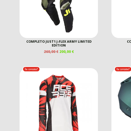
COMPLETO JUST1 J-FLEX ARMY LIMITED
CO
EDITION
IL
IL
260,00
€
200,00
€
PREZZO
PREZZO
ORIGINALE
ATTUALE
ERA:
È:
In offerta!
In offerta!
260,00 €.
200,00 €.