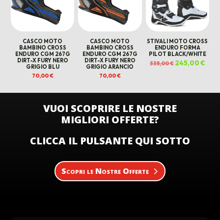
CASCO MOTO
CASCO MOTO
STIVALI MOTO CROSS
BAMBINO CROSS
BAMBINO CROSS
ENDURO FORMA
ENDURO CGM 267G
ENDURO CGM 267G
PILOT BLACK/WHITE
DIRT-X FURY NERO
DIRT-X FURY NERO
Il
245,00
€
Il
335,00
€
GRIGIO BLU
GRIGIO ARANCIO
prezzo
prez
originale
attua
70,00
€
70,00
€
era:
è:
335,00 €.
245,0
VUOI SCOPRIRE LE NOSTRE
MIGLIORI OFFERTE?
CLICCA IL PULSANTE QUI SOTTO
Scopri le Nostre Offerte