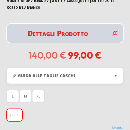
Home
/
Shop
/
Brand
/
JUST1
/ Casco Just1 J39 Thruster
Rosso Blu Bianco
Dettagli Prodotto
Il
Il
140,00
€
99,00
€
prezzo
prezzo
originale
attual
era:
è:
📏 GUIDA ALLE TAGLIE CASCHI
▼
140,00 €.
99,00 
L
M
XL
JUST1
Svuota