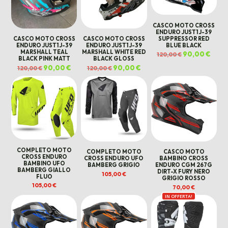
CASCO MOTO CROSS
ENDURO JUST1 J-39
SUPPRESSOR RED
CASCO MOTO CROSS
CASCO MOTO CROSS
BLUE BLACK
ENDURO JUST1 J-39
ENDURO JUST1 J-39
MARSHALL TEAL
MARSHALL WHITE RED
Il
90,00
€
Il
120,00
€
prezzo
prezz
BLACK PINK MATT
BLACK GLOSS
originale
attua
Il
90,00
€
Il
Il
90,00
€
Il
120,00
€
120,00
€
era:
è:
prezzo
prezzo
prezzo
prezzo
120,00 €.
90,00
originale
attuale
originale
attuale
era:
è:
era:
è:
120,00 €.
90,00 €.
120,00 €.
90,00 €.
COMPLETO MOTO
COMPLETO MOTO
CASCO MOTO
CROSS ENDURO
CROSS ENDURO UFO
BAMBINO CROSS
BAMBINO UFO
BAMBERG GRIGIO
ENDURO CGM 267G
BAMBERG GIALLO
DIRT-X FURY NERO
105,00
€
FLUO
GRIGIO ROSSO
105,00
€
70,00
€
IN OFFERTA!