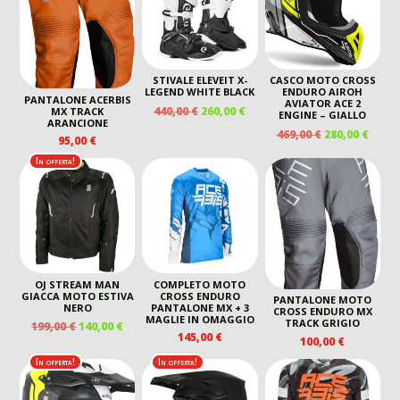
STIVALE ELEVEIT X-
CASCO MOTO CROSS
LEGEND WHITE BLACK
ENDURO AIROH
PANTALONE ACERBIS
AVIATOR ACE 2
IL
IL
440,00
€
260,00
€
MX TRACK
ENGINE – GIALLO
ARANCIONE
PREZZO
PREZZO
IL
IL
469,00
€
280,00
€
95,00
€
ORIGINALE
ATTUALE
PREZZO
PREZ
ERA:
È:
In offerta!
ORIGINALE
ATTU
440,00 €.
260,00 €.
ERA:
È:
469,00 €.
280,00
OJ STREAM MAN
COMPLETO MOTO
GIACCA MOTO ESTIVA
CROSS ENDURO
PANTALONE MOTO
NERO
PANTALONE MX + 3
CROSS ENDURO MX
MAGLIE IN OMAGGIO
TRACK GRIGIO
IL
IL
199,00
€
140,00
€
145,00
€
PREZZO
PREZZO
100,00
€
ORIGINALE
ATTUALE
In offerta!
In offerta!
ERA:
È:
199,00 €.
140,00 €.