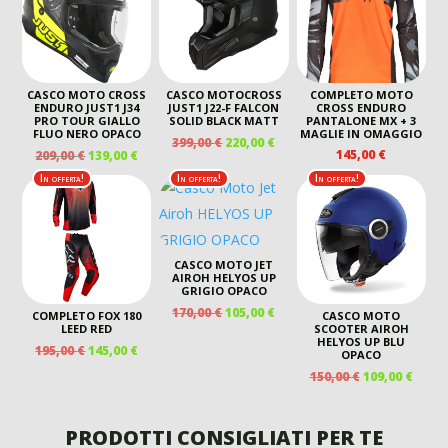
CASCO MOTO CROSS
CASCO MOTOCROSS
COMPLETO MOTO
ENDURO JUST1 J34
JUST1 J22-F FALCON
CROSS ENDURO
PRO TOUR GIALLO
SOLID BLACK MATT
PANTALONE MX + 3
FLUO NERO OPACO
MAGLIE IN OMAGGIO
IL
IL
399,00
€
220,00
€
IL
IL
145,00
€
209,00
€
139,00
€
PREZZO
PREZZO
PREZZO
PREZZO
ORIGINALE
ATTUALE
In offerta!
In offerta!
In offerta!
ORIGINALE
ATTUALE
ERA:
È:
ERA:
È:
399,00 €.
220,00 €.
209,00 €.
139,00 €.
CASCO MOTO JET
AIROH HELYOS UP
GRIGIO OPACO
IL
IL
170,00
€
105,00
€
COMPLETO FOX 180
CASCO MOTO
PREZZO
PREZZO
LEED RED
SCOOTER AIROH
HELYOS UP BLU
ORIGINALE
ATTUALE
IL
IL
195,00
€
145,00
€
OPACO
ERA:
È:
PREZZO
PREZZO
IL
IL
150,00
€
109,00
€
170,00 €.
105,00 €.
ORIGINALE
ATTUALE
PREZZO
PREZ
ERA:
È:
ORIGINALE
ATTU
195,00 €.
145,00 €.
ERA:
È:
PRODOTTI CONSIGLIATI PER TE
150,00 €.
109,00