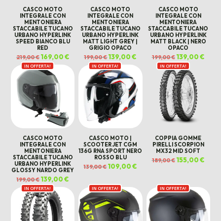
CASCO MOTO
CASCO MOTO
CASCO MOTO
INTEGRALE CON
INTEGRALE CON
INTEGRALE CON
MENTONIERA
MENTONIERA
MENTONIERA
STACCABILE TUCANO
STACCABILE TUCANO
STACCABILE TUCANO
URBANO HYPERLINK
URBANO HYPERLINK
URBANO HYPERLINK
SPEED BIANCO BLU
MATT LIGHT GREY |
MATT BLACK | NERO
RED
GRIGIO OPACO
OPACO
Il
169,00
€
Il
Il
139,00
€
Il
Il
139,00
€
Il
219,00
€
199,00
€
199,00
€
prezzo
prezzo
prezzo
prezzo
prezzo
prezz
IN OFFERTA!
originale
attuale
IN OFFERTA!
originale
attuale
IN OFFERTA!
originale
attua
era:
è:
era:
è:
era:
è:
219,00 €.
169,00 €.
199,00 €.
139,00 €.
199,00 €.
139,00
CASCO MOTO
CASCO MOTO |
COPPIA GOMME
INTEGRALE CON
SCOOTER JET CGM
PIRELLI SCORPION
MENTONIERA
136G RNA SPORT NERO
MX32 MID SOFT
STACCABILE TUCANO
ROSSO BLU
Il
155,00
€
Il
189,00
€
URBANO HYPERLINK
prezzo
prezz
Il
109,00
€
Il
139,00
€
originale
attua
GLOSSY NARDO GREY
prezzo
prezzo
era:
è:
originale
attuale
Il
139,00
€
Il
189,00 €.
155,00
199,00
€
era:
è:
prezzo
prezzo
139,00 €.
109,00 €.
IN OFFERTA!
originale
attuale
IN OFFERTA!
IN OFFERTA!
era:
è:
199,00 €.
139,00 €.