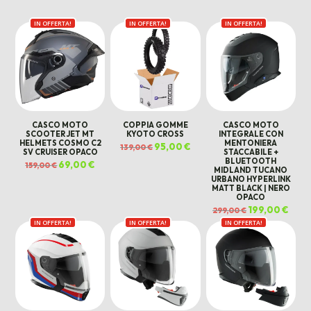
IN OFFERTA!
IN OFFERTA!
IN OFFERTA!
CASCO MOTO
COPPIA GOMME
CASCO MOTO
SCOOTER JET MT
KYOTO CROSS
INTEGRALE CON
HELMETS COSMO C2
MENTONIERA
Il
95,00
€
Il
139,00
€
SV CRUISER OPACO
STACCABILE +
prezzo
prezzo
originale
attuale
BLUETOOTH
Il
69,00
€
Il
159,00
€
era:
è:
MIDLAND TUCANO
prezzo
prezzo
139,00 €.
95,00 €.
originale
attuale
URBANO HYPERLINK
era:
è:
MATT BLACK | NERO
159,00 €.
69,00 €.
OPACO
Il
199,00
€
Il
299,00
€
prezzo
prez
IN OFFERTA!
IN OFFERTA!
IN OFFERTA!
originale
attua
era:
è:
299,00 €.
199,0