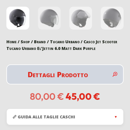
Home
/
Shop
/
Brand
/
Tucano Urbano
/ Casco Jet Scooter
Tucano Urbano El’Jettin 6.0 Matt Dark Purple
Dettagli Prodotto
Il
Il
80,00
€
45,00
€
prezzo
prezzo
originale
attuale
era:
è:
📏 GUIDA ALLE TAGLIE CASCHI
▼
80,00 €.
45,00 