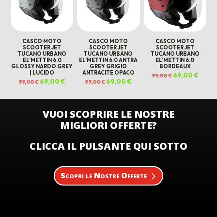
CASCO MOTO
CASCO MOTO
CASCO MOTO
SCOOTER JET
SCOOTER JET
SCOOTER JET
TUCANO URBANO
TUCANO URBANO
TUCANO URBANO
EL’METTIN 6.0
EL’METTIN 6.0 ANTRA
EL’METTIN 6.0
GLOSSY NARDO GREY
GREY GRIGIO
BORDEAUX
| LUCIDO
ANTRACITE OPACO
Il
69,00
€
Il
99,00
€
prezzo
prezz
Il
69,00
€
Il
Il
69,00
€
Il
99,00
€
99,00
€
originale
attual
prezzo
prezzo
prezzo
prezzo
era:
è:
originale
attuale
originale
attuale
99,00 €.
69,00 
era:
è:
era:
è:
99,00 €.
69,00 €.
99,00 €.
69,00 €.
VUOI SCOPRIRE LE NOSTRE
MIGLIORI OFFERTE?
CLICCA IL PULSANTE QUI SOTTO
Scopri le Nostre Offerte