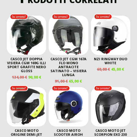
In offerta!
In offerta!
In offerta!
CASCO JET DOPPIA
CASCO JET CGM 167A
NZI RINGWAY DUO
VISIERA CGM 169G ILLI
FLO MONO
WHITE
SPORT GRAFITE NERO
ANTRACITE
IL
IL
60,00
€
45,00
€
GLOSS
SATINATO – VISIERA
PREZZO
PREZZ
LUNGA
IL
IL
134,00
€
90,00
€
ORIGINALE
ATTUA
IL
IL
91,00
€
65,00
€
PREZZO
PREZZO
ERA:
È:
PREZZO
PREZZO
ORIGINALE
ATTUALE
In offerta!
In offerta!
In offerta!
60,00 €.
45,00 €
ORIGINALE
ATTUALE
ERA:
È:
ERA:
È:
134,00 €.
90,00 €.
91,00 €.
65,00 €.
CASCO MOTO
CASCO MOTO
CASCO MOTO JET
ORIGINE DEMI-JET
SCOOTER AIROH
SCORPION EXO 230