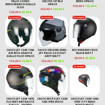
PALIO 2.0 EKO
HELYOS UP BLU
NERO OPACO
NERO/BIANCO/GIALLO
OPACO
IL
IL
169,00
€
126,00
€
FLUO
IL
IL
150,00
€
109,00
€
PREZZO
PREZ
IL
IL
129,00
€
65,00
€
PREZZO
PREZZO
ORIGINALE
ATTU
PREZZO
PREZZO
ORIGINALE
ATTUALE
In offerta!
In offerta!
In offerta!
ERA:
È:
ORIGINALE
ATTUALE
ERA:
È:
169,00 €.
126,00
ERA:
È:
150,00 €.
109,00 €.
129,00 €.
65,00 €.
CASCO JET CGM 116A
CASCO ORIGINE DEMI-
NZI RINGWAY DUO
AIR BICO GRAFITE
JET PALIO 2.0 SCOUT
BLACK MATT
GIALLO FLUO OPACO
GREY MATT
IL
IL
60,00
€
45,00
€
IL
IL
IL
IL
110,00
€
76,00
€
130,00
€
95,00
€
PREZZO
PREZZ
PREZZO
PREZZO
PREZZO
PREZZO
ORIGINALE
ATTUA
In offerta!
In offerta!
ORIGINALE
ATTUALE
ORIGINALE
ATTUALE
ERA:
È:
ERA:
È:
ERA:
È:
60,00 €.
45,00 €
110,00 €.
76,00 €.
130,00 €.
95,00 €.
CASCO JET CGM 167G
CASCO MOTO JET CGM
CASCO JET CGM 126G
FLO WAY ANTRACITE
126S IPER DISCO
IPER CITY NERO
GIALLO – VISIERA
ROSSO MATT