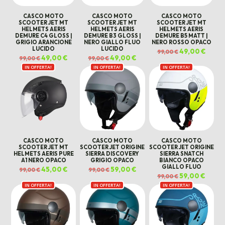
CASCO MOTO
CASCO MOTO
CASCO MOTO
SCOOTER JET MT
SCOOTER JET MT
SCOOTER JET MT
HELMETS AERIS
HELMETS AERIS
HELMETS AERIS
DEMURE C4 GLOSS |
DEMURE B3 GLOSS |
DEMURE B5 MATT |
GRIGIO ARANCIONE
NERO GIALLO FLUO
NERO ROSSO OPACO
LUCIDO
LUCIDO
Il
49,00
€
Il
99,00
€
prezzo
prezz
Il
49,00
€
Il
Il
49,00
€
Il
99,00
€
99,00
€
originale
attual
prezzo
prezzo
prezzo
prezzo
era:
è:
IN OFFERTA!
originale
attuale
IN OFFERTA!
originale
attuale
IN OFFERTA!
99,00 €.
49,00 
era:
è:
era:
è:
99,00 €.
49,00 €.
99,00 €.
49,00 €.
CASCO MOTO
CASCO MOTO
CASCO MOTO
SCOOTER JET MT
SCOOTER JET ORIGINE
SCOOTER JET ORIGINE
HELMETS AERIS PURE
SIERRA DISCOVERY
SIERRA SNATCH
A1 NERO OPACO
GRIGIO OPACO
BIANCO OPACO
GIALLO FLUO
Il
45,00
€
Il
Il
59,00
€
Il
99,00
€
99,00
€
prezzo
prezzo
prezzo
prezzo
Il
59,00
€
Il
99,00
€
originale
attuale
originale
attuale
prezzo
prezz
era:
è:
era:
è:
IN OFFERTA!
IN OFFERTA!
IN OFFERTA!
originale
attual
99,00 €.
45,00 €.
99,00 €.
59,00 €.
era:
è:
99,00 €.
59,00 €