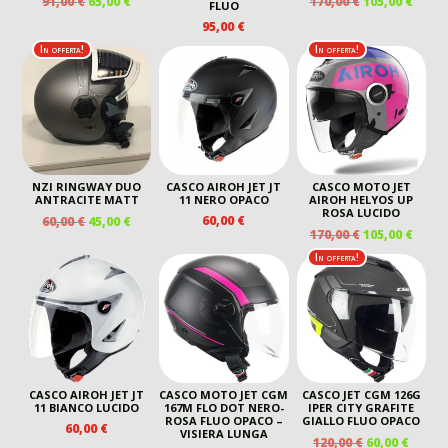
91,00
€
65,00
€
170,00
€
105,00
€
FLUO
PREZZO
PREZZO
PREZZO
PREZ
95,00
€
ORIGINALE
ATTUALE
ORIGINALE
ATTU
In offerta!
In offerta!
ERA:
È:
ERA:
È:
91,00 €.
65,00 €.
170,00 €.
105,00
NZI RINGWAY DUO
CASCO AIROH JET JT
CASCO MOTO JET
ANTRACITE MATT
11 NERO OPACO
AIROH HELYOS UP
ROSA LUCIDO
IL
IL
60,00
€
60,00
€
45,00
€
IL
IL
170,00
€
105,00
€
PREZZO
PREZZO
PREZZO
PREZ
ORIGINALE
ATTUALE
In offerta!
ORIGINALE
ATTU
ERA:
È:
ERA:
È:
60,00 €.
45,00 €.
170,00 €.
105,00
CASCO AIROH JET JT
CASCO MOTO JET CGM
CASCO JET CGM 126G
11 BIANCO LUCIDO
167M FLO DOT NERO-
IPER CITY GRAFITE
ROSA FLUO OPACO –
GIALLO FLUO OPACO
60,00
€
VISIERA LUNGA
IL
IL
120,00
€
60,00
€