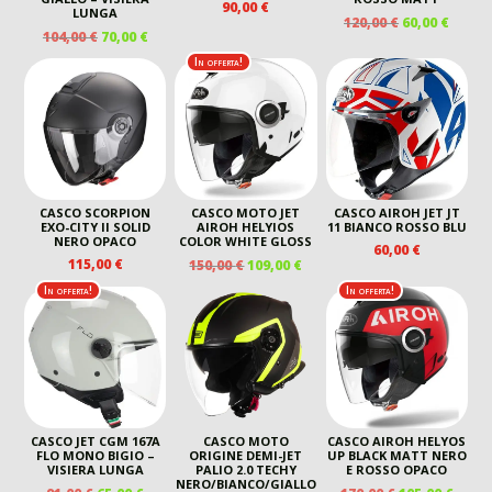
90,00
€
LUNGA
IL
IL
120,00
€
60,00
€
IL
IL
104,00
€
70,00
€
PREZZO
PREZ
PREZZO
PREZZO
ORIGINALE
ATTU
In offerta!
ORIGINALE
ATTUALE
ERA:
È:
ERA:
È:
120,00 €.
60,00 
104,00 €.
70,00 €.
CASCO SCORPION
CASCO MOTO JET
CASCO AIROH JET JT
EXO-CITY II SOLID
AIROH HELYIOS
11 BIANCO ROSSO BLU
NERO OPACO
COLOR WHITE GLOSS
60,00
€
IL
IL
115,00
€
150,00
€
109,00
€
PREZZO
PREZZO
In offerta!
In offerta!
ORIGINALE
ATTUALE
ERA:
È:
150,00 €.
109,00 €.
CASCO JET CGM 167A
CASCO MOTO
CASCO AIROH HELYOS
FLO MONO BIGIO –
ORIGINE DEMI-JET
UP BLACK MATT NERO
VISIERA LUNGA
PALIO 2.0 TECHY
E ROSSO OPACO
NERO/BIANCO/GIALLO
IL
IL
IL
IL