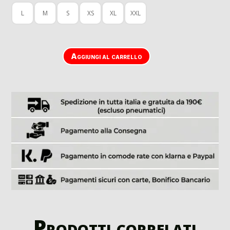
L
M
S
XS
XL
XXL
Aggiungi al carrello
Prodotti correlati