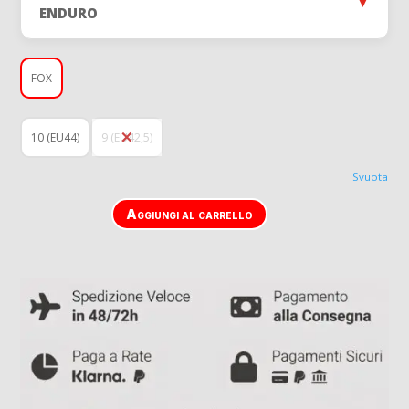
▼
ENDURO
FOX
10 (EU44)
9 (EU42,5)
Svuota
Aggiungi al carrello