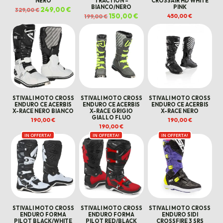
NERO
TRACTION –
CROSSAIR HD WHITE
BIANCO/NERO
PINK
Il
249,00
€
Il
329,00
€
prezzo
prezzo
Il
150,00
€
Il
450,00
€
199,00
€
originale
attuale
prezzo
prezzo
era:
è:
originale
attuale
329,00 €.
249,00 €.
era:
è:
199,00 €.
150,00 €.
STIVALI MOTO CROSS
STIVALI MOTO CROSS
STIVALI MOTO CROSS
ENDURO CE ACERBIS
ENDURO CE ACERBIS
ENDURO CE ACERBIS
X-RACE NERO BIANCO
X-RACE GRIGIO
X-RACE NERO
GIALLO FLUO
190,00
€
190,00
€
190,00
€
IN OFFERTA!
IN OFFERTA!
IN OFFERTA!
STIVALI MOTO CROSS
STIVALI MOTO CROSS
STIVALI MOTO CROSS
ENDURO FORMA
ENDURO FORMA
ENDURO SIDI
PILOT BLACK/WHITE
PILOT RED/BLACK
CROSSFIRE 3 SRS