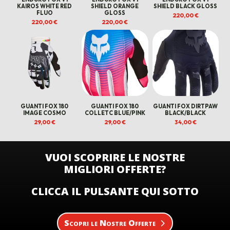
KAIROS WHITE RED
SHIELD ORANGE
SHIELD BLACK GLOSS
FLUO
GLOSS
220,00
€
220,00
€
220,00
€
GUANTI FOX 180
GUANTI FOX 180
GUANTI FOX DIRTPAW
IMAGE COSMO
COLLETC BLUE/PINK
BLACK/BLACK
29,00
€
29,00
€
34,00
€
VUOI SCOPRIRE LE NOSTRE
MIGLIORI OFFERTE?
CLICCA IL PULSANTE QUI SOTTO
Scopri le Nostre Offerte