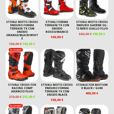
STIVALI MOTO CROSS
STIVALI FORMA
STIVALI MOTO CROSS
ENDURO FORMA
TERRAIN TX CON
ENDURO GAERNE SG-
TERRAIN TX CON
SNODO
12 NERO GIALLO FLUO
SNODO
ROSSO/BIANCO
IL
IL
560,00
€
390,00
€
ORANGE/BLACK/WHIT
160,00
€
PREZZO
PREZ
E
ORIGINALE
ATTU
IL
IL
180,00
€
160,00
€
ERA:
È:
PREZZO
PREZZO
In offerta!
560,00 €.
390,00
ORIGINALE
ATTUALE
ERA:
È:
180,00 €.
160,00 €.
STIVALI CROSS FOX
STIVALI MOTO CROSS
STIVALE FOX MOTION
RACING COMP
ENDURO FORMA
X BLACK / GUM
ARANCIO FLUO
TERRAIN TX CON
400,00
€
SNODO BLACK
IL
IL
279,00
€
215,00
€
160,00
€
PREZZO
PREZZO
ORIGINALE
ATTUALE
In offerta!
ERA:
È: