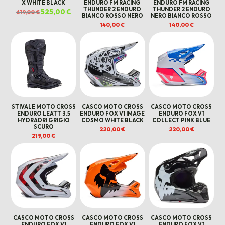
X WHITE BLACK
ENDURO FM RACING
ENDURO FM RACING
THUNDER 2 ENDURO
THUNDER 2 ENDURO
Il
525,00
€
Il
619,00
€
BIANCO ROSSO NERO
NERO BIANCO ROSSO
prezzo
prezzo
originale
attuale
140,00
€
140,00
€
era:
è:
619,00 €.
525,00 €.
STIVALE MOTO CROSS
CASCO MOTO CROSS
CASCO MOTO CROSS
ENDURO LEATT 3.5
ENDURO FOX V1 IMAGE
ENDURO FOX V1
HYDRADRI GRIGIO
COSMO WHITE BLACK
COLLECT PINK BLUE
SCURO
220,00
€
220,00
€
219,00
€
CASCO MOTO CROSS
CASCO MOTO CROSS
CASCO MOTO CROSS
ENDURO FOX V1
ENDURO FOX V1
ENDURO FOX V1