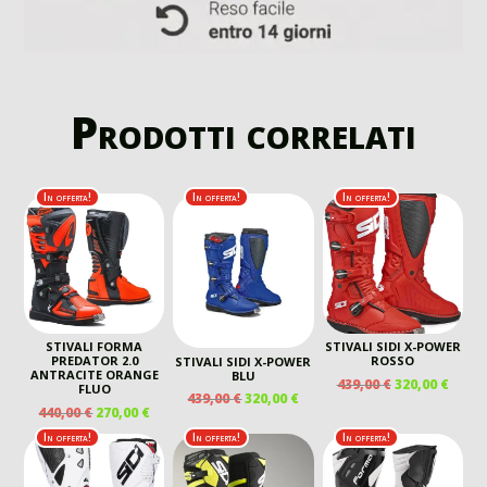
Prodotti correlati
In offerta!
In offerta!
In offerta!
STIVALI FORMA
STIVALI SIDI X-POWER
PREDATOR 2.0
ROSSO
STIVALI SIDI X-POWER
ANTRACITE ORANGE
BLU
IL
IL
439,00
€
320,00
€
FLUO
IL
IL
439,00
€
320,00
€
PREZZO
PREZ
IL
IL
440,00
€
270,00
€
PREZZO
PREZZO
ORIGINALE
ATTU
PREZZO
PREZZO
ORIGINALE
ATTUALE
In offerta!
In offerta!
In offerta!
ERA:
È:
ORIGINALE
ATTUALE
ERA:
È:
439,00 €.
320,00
ERA:
È:
439,00 €.
320,00 €.