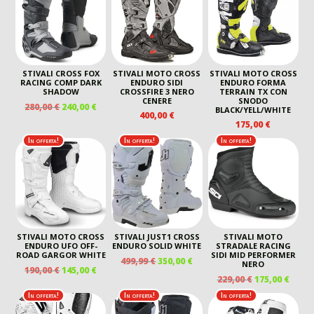
279,00 €.
215,00 €.
STIVALI CROSS FOX
STIVALI MOTO CROSS
STIVALI MOTO CROSS
RACING COMP DARK
ENDURO SIDI
ENDURO FORMA
SHADOW
CROSSFIRE 3 NERO
TERRAIN TX CON
CENERE
SNODO
IL
IL
280,00
€
240,00
€
BLACK/YELL/WHITE
400,00
€
PREZZO
PREZZO
175,00
€
ORIGINALE
ATTUALE
In offerta!
In offerta!
In offerta!
ERA:
È:
280,00 €.
240,00 €.
STIVALI MOTO CROSS
STIVALI JUST1 CROSS
STIVALI MOTO
ENDURO UFO OFF-
ENDURO SOLID WHITE
STRADALE RACING
ROAD GARGOR WHITE
SIDI MID PERFORMER
IL
IL
499,99
€
350,00
€
NERO
IL
IL
190,00
€
145,00
€
PREZZO
PREZZO
IL
IL
229,00
€
175,00
€
PREZZO
PREZZO
ORIGINALE
ATTUALE
PREZZO
PREZ
ORIGINALE
ATTUALE
In offerta!
In offerta!
In offerta!
ERA:
È:
ORIGINALE
ATTU
ERA:
È:
499,99 €.
350,00 €.