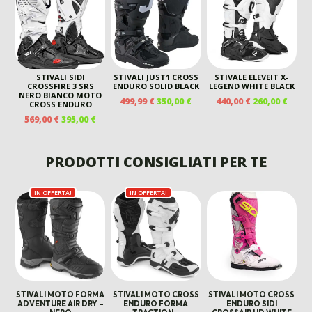
ERA:
È:
190,00 €.
145,00 €.
229,00 €.
175,00
STIVALI SIDI
STIVALI JUST1 CROSS
STIVALE ELEVEIT X-
CROSSFIRE 3 SRS
ENDURO SOLID BLACK
LEGEND WHITE BLACK
NERO BIANCO MOTO
IL
IL
IL
IL
499,99
€
350,00
€
440,00
€
260,00
€
CROSS ENDURO
PREZZO
PREZZO
PREZZO
PREZ
IL
IL
569,00
€
395,00
€
ORIGINALE
ATTUALE
ORIGINALE
ATTU
PREZZO
PREZZO
ERA:
È:
ERA:
È:
ORIGINALE
ATTUALE
499,99 €.
350,00 €.
440,00 €.
260,00
ERA:
È:
PRODOTTI CONSIGLIATI PER TE
569,00 €.
395,00 €.
IN OFFERTA!
IN OFFERTA!
STIVALI MOTO FORMA
STIVALI MOTO CROSS
STIVALI MOTO CROSS
ADVENTURE AIR DRY –
ENDURO FORMA
ENDURO SIDI