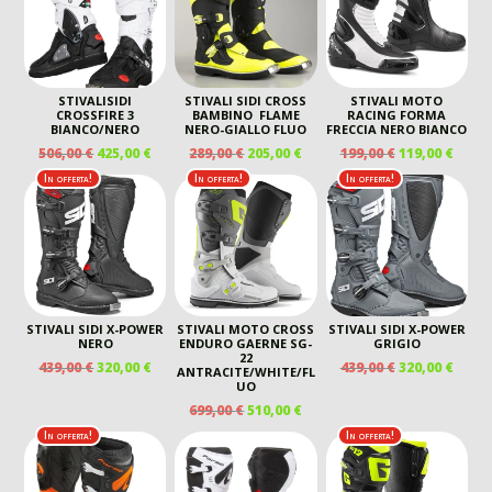
440,00 €.
270,00 €.
STIVALISIDI
STIVALI SIDI CROSS
STIVALI MOTO
CROSSFIRE 3
BAMBINO FLAME
RACING FORMA
BIANCO/NERO
NERO-GIALLO FLUO
FRECCIA NERO BIANCO
IL
IL
IL
IL
IL
IL
506,00
€
425,00
€
289,00
€
205,00
€
199,00
€
119,00
€
PREZZO
PREZZO
PREZZO
PREZZO
PREZZO
PREZ
In offerta!
In offerta!
In offerta!
ORIGINALE
ATTUALE
ORIGINALE
ATTUALE
ORIGINALE
ATTU
ERA:
È:
ERA:
È:
ERA:
È:
506,00 €.
425,00 €.
289,00 €.
205,00 €.
199,00 €.
119,00
STIVALI SIDI X-POWER
STIVALI MOTO CROSS
STIVALI SIDI X-POWER
NERO
ENDURO GAERNE SG-
GRIGIO
22
IL
IL
IL
IL
439,00
€
320,00
€
439,00
€
320,00
€
ANTRACITE/WHITE/FL
PREZZO
PREZZO
PREZZO
PREZ
UO
ORIGINALE
ATTUALE
ORIGINALE
ATTU
IL
IL
699,00
€
510,00
€
ERA:
È:
ERA:
È:
PREZZO
PREZZO
In offerta!
In offerta!
439,00 €.
320,00 €.
439,00 €.
320,00
ORIGINALE
ATTUALE
ERA:
È:
699,00 €.
510,00 €.