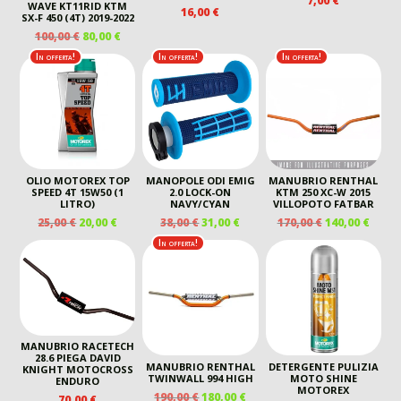
7,00
€
WAVE KT11RID KTM
16,00
€
SX-F 450 (4T) 2019-2022
IL
IL
100,00
€
80,00
€
PREZZO
PREZZO
In offerta!
In offerta!
In offerta!
ORIGINALE
ATTUALE
ERA:
È:
100,00 €.
80,00 €.
OLIO MOTOREX TOP
MANOPOLE ODI EMIG
MANUBRIO RENTHAL
SPEED 4T 15W50 (1
2.0 LOCK-ON
KTM 250 XC-W 2015
LITRO)
NAVY/CYAN
VILLOPOTO FATBAR
IL
IL
IL
IL
IL
IL
25,00
€
20,00
€
38,00
€
31,00
€
170,00
€
140,00
€
PREZZO
PREZZO
PREZZO
PREZZO
PREZZO
PREZ
In offerta!
ORIGINALE
ATTUALE
ORIGINALE
ATTUALE
ORIGINALE
ATTU
ERA:
È:
ERA:
È:
ERA:
È:
25,00 €.
20,00 €.
38,00 €.
31,00 €.
170,00 €.
140,00
MANUBRIO RACETECH
28.6 PIEGA DAVID
MANUBRIO RENTHAL
DETERGENTE PULIZIA
KNIGHT MOTOCROSS
TWINWALL 994 HIGH
MOTO SHINE
ENDURO
MOTOREX
IL
IL
190,00
€
180,00
€
70,00
€