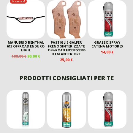
In offerta!
ERA:
È:
ORIGINALE
ATTUALE
190,00 €.
180,00
ERA:
È:
109,00 €.
80,00 €.
MANUBRIO RENTHAL
PASTIGLIE GALFER
GRASSO SPRAY
613 OFFROAD ENDURO
FRENO SINTERIZZATE
CATENA MOTOREX
HIGH
OFF-ROAD FD138G1396
14,00
€
KTM ANTERIORE
IL
IL
100,00
€
90,00
€
25,00
€
PREZZO
PREZZO
ORIGINALE
ATTUALE
ERA:
È:
PRODOTTI CONSIGLIATI PER TE
100,00 €.
90,00 €.