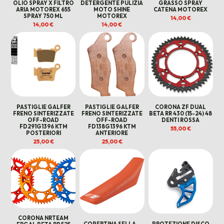
OLIO SPRAY X FILTRO
DETERGENTE PULIZIA
GRASSO SPRAY
ARIA MOTOREX 655
MOTO SHINE
CATENA MOTOREX
SPRAY 750 ML
MOTOREX
14,00
€
14,00
€
14,00
€
PASTIGLIE GALFER
PASTIGLIE GALFER
CORONA ZF DUAL
FRENO SINTERIZZATE
FRENO SINTERIZZATE
BETA RR 430 (15-24) 48
OFF-ROAD
OFF-ROAD
DENTI ROSSA
FD291G1396 KTM
FD138G1396 KTM
55,00
€
POSTERIORI
ANTERIORE
25,00
€
25,00
€
CORONA NRTEAM
COPERTINA SELLA –
PROTEZIONE DISCO