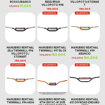
ROSSO/BIANCO
REED/RYAN
VILLOPOTO/STEWAR
VILLOPOTO 998
T
Il
31,00
€
Il
38,00
€
prezzo
prezzo
180,00
€
180,00
€
originale
attuale
era:
è:
IN OFFERTA!
IN OFFERTA!
38,00 €.
31,00 €.
MANUBRIO RENTHAL
MANUBRIO RENTHAL
MANUBRIO RENTHAL
28,6 TWINWALL 996
TWINWALL 997 BLCK
TWINWALL 999
VILLOPOTO /
ARANCIO
Il
180,00
€
Il
190,00
€
STEWART
prezzo
prezzo
Il
180,00
€
Il
190,00
€
originale
attuale
prezzo
prez
180,00
€
era:
è:
originale
attua
190,00 €.
180,00 €.
era:
è:
IN OFFERTA!
IN OFFERTA!
IN OFFERTA!
190,00 €.
180,0
MANUBRIO RENTHAL
MANUBRIO RENTHAL
MANUBRIO RENTHAL
TWINWALL 994 HIGH
KTM 250 XC-W 2015
613 OFFROAD ENDURO