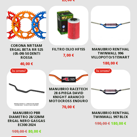
PREZZO
PREZZO
PREZZO
PREZZ
ORIGINALE
ATTUALE
ORIGINALE
ATTUA
ERA:
È:
ERA:
È:
25,00 €.
20,00 €.
38,00 €.
31,00 €
CORONA NRTEAM
FILTRO OLIO HF155
MANUBRIO RENTHAL
ERGAL BETA RR 525
TWINWALL 996
(05-09) 50 DENTI
7,00
€
VILLOPOTO/STEWART
ROSSA
180,00
€
40,00
€
In offerta!
In offerta!
MANUBRIO RACETECH
28.6 PIEGA DAVID
KNIGHT ARANCIO
MOTOCROSS ENDURO
70,00
€
MANUBRIO PBR
MANUBRIO RENTHAL
DIAMETRO 28/22MM
TWINWALL 997 BLCK
ERGAL NERO GASGAS
IL
IL
190,00
€
180,00
€
EC300 2024
PREZZO
PREZ
IL
IL
109,00
€
80,00
€
ORIGINALE
ATTU
PREZZO
PREZZO