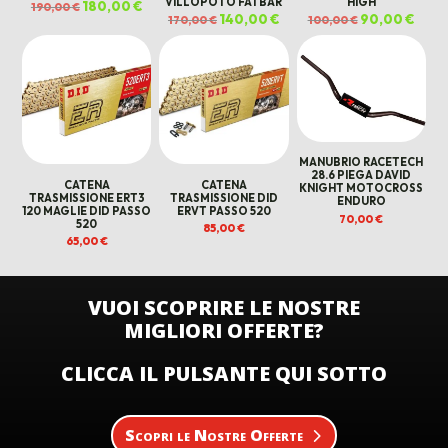
VILLOPOTO FATBAR
HIGH
Il
180,00
€
Il
190,00
€
prezzo
prezzo
Il
140,00
€
Il
Il
90,00
€
Il
170,00
€
100,00
€
originale
attuale
prezzo
prezzo
prezzo
prezz
era:
è:
originale
attuale
originale
attua
190,00 €.
180,00 €.
era:
è:
era:
è:
170,00 €.
140,00 €.
100,00 €.
90,00
MANUBRIO RACETECH
28.6 PIEGA DAVID
CATENA
CATENA
KNIGHT MOTOCROSS
TRASMISSIONE ERT3
TRASMISSIONE DID
ENDURO
120 MAGLIE DID PASSO
ERVT PASSO 520
70,00
€
520
85,00
€
65,00
€
VUOI SCOPRIRE LE NOSTRE
MIGLIORI OFFERTE?
CLICCA IL PULSANTE QUI SOTTO
Scopri le Nostre Offerte