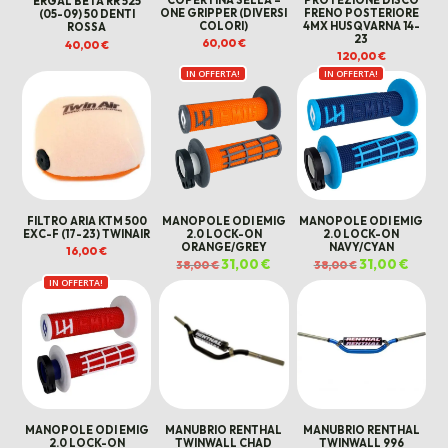
ERGAL BETA RR 525
ONE GRIPPER (DIVERSI
FRENO POSTERIORE
(05-09) 50 DENTI
COLORI)
4MX HUSQVARNA 14-
ROSSA
23
60,00
€
40,00
€
120,00
€
IN OFFERTA!
IN OFFERTA!
FILTRO ARIA KTM 500
MANOPOLE ODI EMIG
MANOPOLE ODI EMIG
EXC-F (17-23) TWINAIR
2.0 LOCK-ON
2.0 LOCK-ON
ORANGE/GREY
NAVY/CYAN
16,00
€
Il
31,00
€
Il
Il
31,00
€
Il
38,00
€
38,00
€
prezzo
prezzo
prezzo
prezz
IN OFFERTA!
originale
attuale
originale
attual
era:
è:
era:
è:
38,00 €.
31,00 €.
38,00 €.
31,00 €
MANOPOLE ODI EMIG
MANUBRIO RENTHAL
MANUBRIO RENTHAL
2.0 LOCK-ON
TWINWALL CHAD
TWINWALL 996