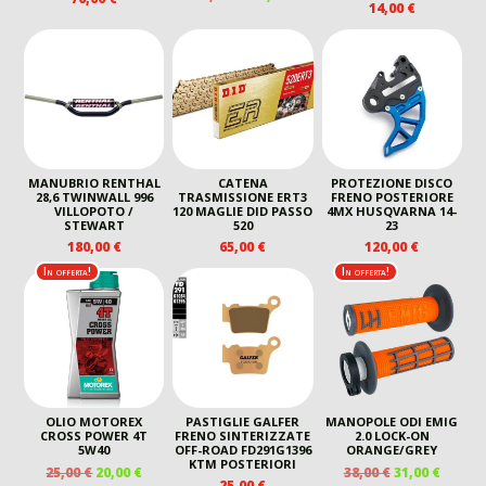
14,00
€
PREZZO
PREZZO
ORIGINALE
ATTUALE
ERA:
È:
190,00 €.
180,00 €.
MANUBRIO RENTHAL
CATENA
PROTEZIONE DISCO
28,6 TWINWALL 996
TRASMISSIONE ERT3
FRENO POSTERIORE
VILLOPOTO /
120 MAGLIE DID PASSO
4MX HUSQVARNA 14-
STEWART
520
23
180,00
€
65,00
€
120,00
€
In offerta!
In offerta!
OLIO MOTOREX
PASTIGLIE GALFER
MANOPOLE ODI EMIG
CROSS POWER 4T
FRENO SINTERIZZATE
2.0 LOCK-ON
5W40
OFF-ROAD FD291G1396
ORANGE/GREY
KTM POSTERIORI
IL
IL
IL
IL
25,00
€
20,00
€
38,00
€
31,00
€
25,00
€