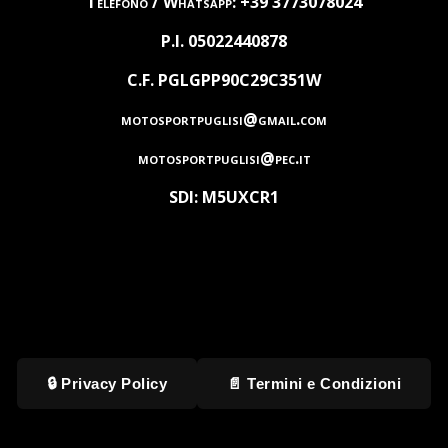
Telefono / Whatsapp: +39 3773078024
P.I. 05022440878
C.F. PGLGPP90C29C351W
motosportpuglisi@gmail.com
motosportpuglisi@pec.it
SDI: M5UXCR1
🔒 Privacy Policy
📄 Termini e Condizioni