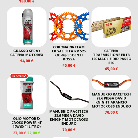
180,00
€
PREZZO
PREZZO
ORIGINALE
ATTUALE
ERA:
È:
135,00 €.
120,00 €.
CORONA NRTEAM
GRASSO SPRAY
CATENA
ERGAL BETA RR 525
CATENA MOTOREX
TRASMISSIONE ERT3
(05-09) 50 DENTI
120 MAGLIE DID PASSO
ROSSA
14,00
€
520
40,00
€
65,00
€
In offerta!
MANUBRIO RACETECH
28.6 PIEGA DAVID
KNIGHT ARANCIO
MOTOCROSS ENDURO
MANUBRIO RACETECH
70,00
€
28.6 PIEGA DAVID
OLIO MOTOREX
KNIGHT MOTOCROSS
CROSS POWER 4T
ENDURO
10W60 (1 LITRO)
70,00
€
IL
IL
27,00
€
22,00
€
PREZZO
PREZZO