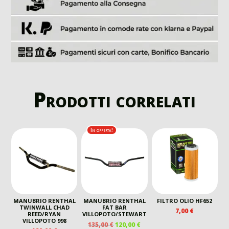
Prodotti correlati
In offerta!
MANUBRIO RENTHAL
MANUBRIO RENTHAL
FILTRO OLIO HF652
TWINWALL CHAD
FAT BAR
7,00
€
REED/RYAN
VILLOPOTO/STEWART
VILLOPOTO 998
IL
IL
135,00
€
120,00
€