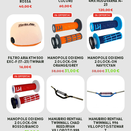
COLORI)
4MX HUSQVARNA 14-
ROSSA
23
60,00
€
40,00
€
120,00
€
IN OFFERTA!
IN OFFERTA!
FILTRO ARIA KTM 500
MANOPOLE ODI EMIG
MANOPOLE ODI EMIG
EXC-F (17-23) TWINAIR
2.0 LOCK-ON
2.0 LOCK-ON
ORANGE/GREY
NAVY/CYAN
16,00
€
Il
31,00
€
Il
Il
31,00
€
Il
38,00
€
38,00
€
prezzo
prezzo
prezzo
prezz
IN OFFERTA!
originale
attuale
originale
attual
era:
è:
era:
è:
38,00 €.
31,00 €.
38,00 €.
31,00 €
MANOPOLE ODI EMIG
MANUBRIO RENTHAL
MANUBRIO RENTHAL
2.0 LOCK-ON
TWINWALL CHAD
TWINWALL 996
ROSSO/BIANCO
REED/RYAN
VILLOPOTO/STEWAR
VILLOPOTO 998
T