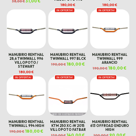
Il
31,00
€
Il
38,00
€
prezzo
prezzo
180,00
€
180,00
€
originale
attuale
era:
è:
IN OFFERTA!
IN OFFERTA!
38,00 €.
31,00 €.
MANUBRIO RENTHAL
MANUBRIO RENTHAL
MANUBRIO RENTHAL
28,6 TWINWALL 996
TWINWALL 997 BLCK
TWINWALL 999
VILLOPOTO /
ARANCIO
Il
180,00
€
Il
190,00
€
STEWART
prezzo
prezzo
Il
180,00
€
Il
190,00
€
originale
attuale
prezzo
prez
180,00
€
era:
è:
originale
attua
190,00 €.
180,00 €.
era:
è:
IN OFFERTA!
IN OFFERTA!
IN OFFERTA!
190,00 €.
180,0
MANUBRIO RENTHAL
MANUBRIO RENTHAL
MANUBRIO RENTHAL
TWINWALL 994 HIGH
KTM 250 XC-W 2015
613 OFFROAD ENDURO
VILLOPOTO FATBAR
HIGH
Il
180,00
€
Il
190,00
€
prezzo
prezzo
Il
140,00
€
Il
Il
90,00
€
Il
170,00
€
100,00
€