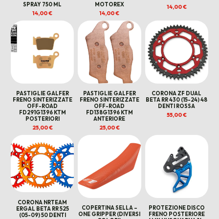
SPRAY 750 ML
MOTOREX
14,00
€
14,00
€
14,00
€
PASTIGLIE GALFER
PASTIGLIE GALFER
CORONA ZF DUAL
FRENO SINTERIZZATE
FRENO SINTERIZZATE
BETA RR 430 (15-24) 48
OFF-ROAD
OFF-ROAD
DENTI ROSSA
FD291G1396 KTM
FD138G1396 KTM
55,00
€
POSTERIORI
ANTERIORE
25,00
€
25,00
€
CORONA NRTEAM
COPERTINA SELLA –
PROTEZIONE DISCO
ERGAL BETA RR 525
ONE GRIPPER (DIVERSI
FRENO POSTERIORE
(05-09) 50 DENTI