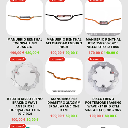
ORIGINALE
ATTUALE
ERA:
È:
109,00 €.
80,00 €.
MANUBRIO RENTHAL
MANUBRIO RENTHAL
MANUBRIO RENTHAL
TWINWALL 999
613 OFFROAD ENDURO
KTM 250 XC-W 2015
ARANCIO
HIGH
VILLOPOTO FATBAR
IL
IL
IL
IL
IL
IL
190,00
€
180,00
€
100,00
€
90,00
€
170,00
€
140,00
€
PREZZO
PREZZO
PREZZO
PREZZO
PREZZO
PREZ
In offerta!
In offerta!
In offerta!
ORIGINALE
ATTUALE
ORIGINALE
ATTUALE
ORIGINALE
ATTU
ERA:
È:
ERA:
È:
ERA:
È:
190,00 €.
180,00 €.
100,00 €.
90,00 €.
170,00 €.
140,00
KT06FID DISCO FRENO
MANUBRIO PBR
DISCO FRENO
BRAKING WAVE
DIAMETRO 28/22MM
POSTERIORE BRAKING
ANTERIORE
ERGAL ARANCIONE
WAVE KT11RID KTM
HUSQVARNA TC 65
KTM
SX-F 450 (4T) 2019-2022
2017-2021
IL
IL
IL
IL
109,00
€
80,00
€
100,00
€
80,00
€
IL
IL
100,00
€
80,00
€
PREZZO
PREZZO
PREZZO
PREZ
PREZZO
PREZZO
ORIGINALE
ATTUALE
ORIGINALE
ATTU
In offerta!