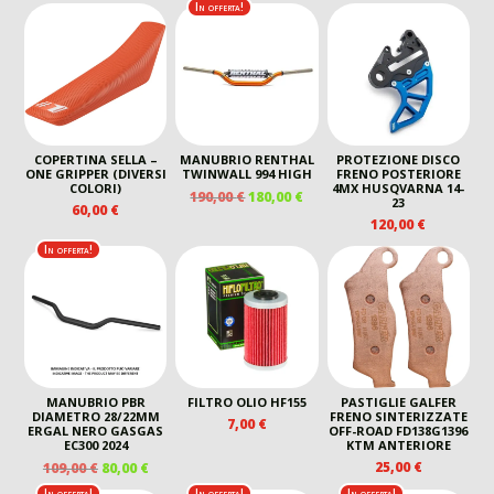
In offerta!
ORIGINALE
ATTUALE
ERA:
È:
27,00 €.
22,00 €.
COPERTINA SELLA –
MANUBRIO RENTHAL
PROTEZIONE DISCO
ONE GRIPPER (DIVERSI
TWINWALL 994 HIGH
FRENO POSTERIORE
COLORI)
4MX HUSQVARNA 14-
IL
IL
190,00
€
180,00
€
23
60,00
€
PREZZO
PREZZO
120,00
€
ORIGINALE
ATTUALE
In offerta!
ERA:
È:
190,00 €.
180,00 €.
MANUBRIO PBR
FILTRO OLIO HF155
PASTIGLIE GALFER
DIAMETRO 28/22MM
FRENO SINTERIZZATE
7,00
€
ERGAL NERO GASGAS
OFF-ROAD FD138G1396
EC300 2024
KTM ANTERIORE
IL
IL
25,00
€
109,00
€
80,00
€
PREZZO
PREZZO
In offerta!
In offerta!
In offerta!