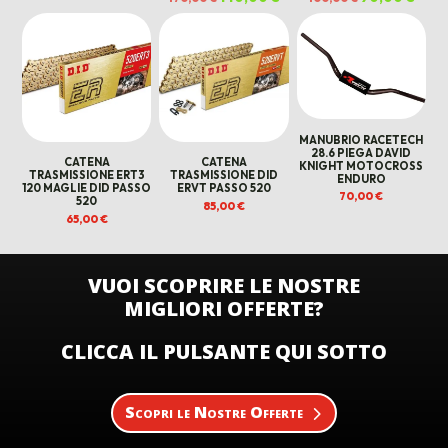
originale
attuale
prezzo
prezzo
prezzo
prezz
era:
è:
originale
attuale
originale
attua
190,00 €.
180,00 €.
era:
è:
era:
è:
170,00 €.
140,00 €.
100,00 €.
90,00
MANUBRIO RACETECH
28.6 PIEGA DAVID
CATENA
CATENA
KNIGHT MOTOCROSS
TRASMISSIONE ERT3
TRASMISSIONE DID
ENDURO
120 MAGLIE DID PASSO
ERVT PASSO 520
70,00
€
520
85,00
€
65,00
€
VUOI SCOPRIRE LE NOSTRE
MIGLIORI OFFERTE?
CLICCA IL PULSANTE QUI SOTTO
Scopri le Nostre Offerte