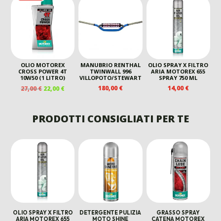
ORIGINALE
ATTUALE
ERA:
È:
ERA:
È:
ERA:
È:
109,00 €.
80,00 €.
100,00 €.
80,00 
100,00 €.
80,00 €.
OLIO MOTOREX
MANUBRIO RENTHAL
OLIO SPRAY X FILTRO
CROSS POWER 4T
TWINWALL 996
ARIA MOTOREX 655
10W50 (1 LITRO)
VILLOPOTO/STEWART
SPRAY 750 ML
IL
IL
180,00
€
14,00
€
27,00
€
22,00
€
PREZZO
PREZZO
ORIGINALE
ATTUALE
ERA:
È:
PRODOTTI CONSIGLIATI PER TE
27,00 €.
22,00 €.
OLIO SPRAY X FILTRO
DETERGENTE PULIZIA
GRASSO SPRAY
ARIA MOTOREX 655
MOTO SHINE
CATENA MOTOREX