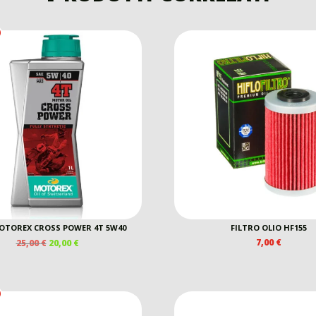
OTOREX CROSS POWER 4T 5W40
FILTRO OLIO HF155
IL
IL
7,00
€
25,00
€
20,00
€
PREZZO
PREZZO
ORIGINALE
ATTUALE
ERA:
È:
25,00 €.
20,00 €.