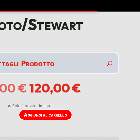
poto/Stewart
ttagli Prodotto
Il
Il
,00
€
120,00
€
prezzo
prezzo
originale
attuale
era:
è:
🔥 Solo 1 pezzo rimasto!
135,00 €.
120,00 €.
Aggiungi al carrello