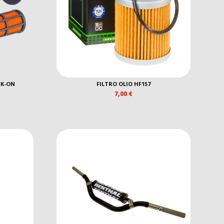
CK-ON
FILTRO OLIO HF157
7,00
€
EZZO
E
TUALE
0 €.