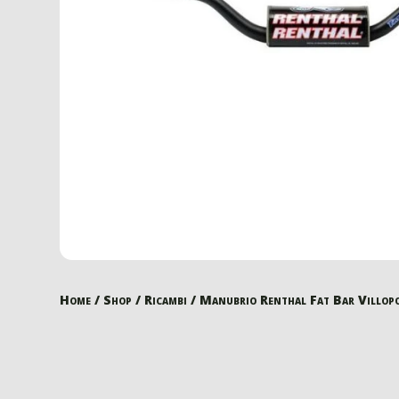
Home
/
Shop
/
Ricambi
/ Manubrio Renthal Fat Bar Villop