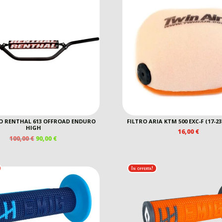
 RENTHAL 613 OFFROAD ENDURO
FILTRO ARIA KTM 500 EXC-F (17-2
HIGH
16,00
€
IL
IL
100,00
€
90,00
€
PREZZO
PREZZO
ORIGINALE
ATTUALE
ERA:
È:
In offerta!
100,00 €.
90,00 €.