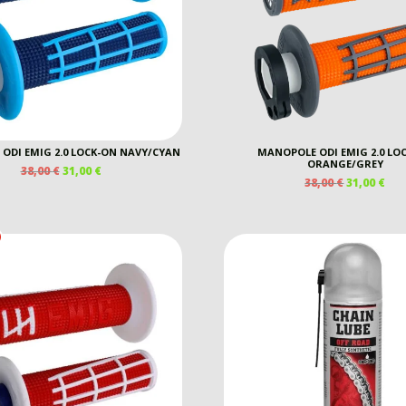
ODI EMIG 2.0 LOCK-ON NAVY/CYAN
MANOPOLE ODI EMIG 2.0 LO
ORANGE/GREY
IL
IL
38,00
€
31,00
€
IL
IL
38,00
€
31,00
€
PREZZO
PREZZO
PREZZO
PR
ORIGINALE
ATTUALE
ORIGINAL
AT
ERA:
È:
ERA:
È:
38,00 €.
31,00 €.
38,00 €.
31,0