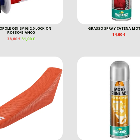
POLE ODI EMIG 2.0 LOCK-ON
GRASSO SPRAY CATENA MO
ROSSO/BIANCO
14,00
€
IL
IL
38,00
€
31,00
€
PREZZO
PREZZO
ORIGINALE
ATTUALE
ERA:
È:
38,00 €.
31,00 €.