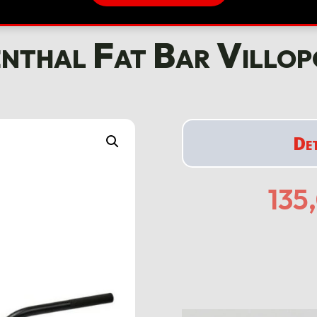
nthal Fat Bar Villo
De
135