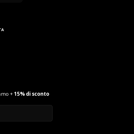
TA
iamo +
15% di sconto