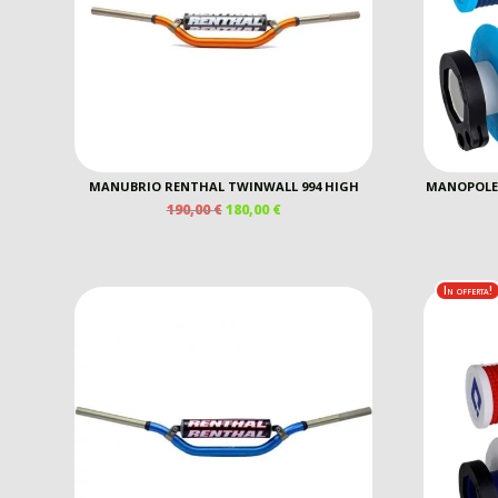
MANUBRIO RENTHAL TWINWALL 994 HIGH
MANOPOLE 
IL
IL
190,00
€
180,00
€
PREZZO
PREZZO
ORIGINALE
ATTUALE
ERA:
È:
190,00 €.
180,00 €.
In offerta!