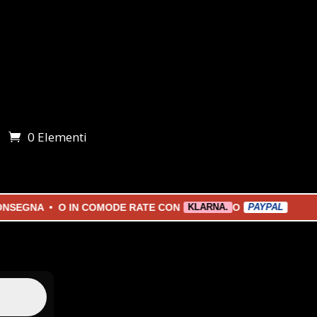
0 Elementi
i
EGNA • O IN COMODE RATE CON
O
KLARNA.
PAYPAL