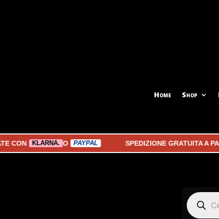
Home
Shop
CON
O
SPEDIZIONE GRATUITA A PARTI
KLARNA.
PAYPAL
Products
search