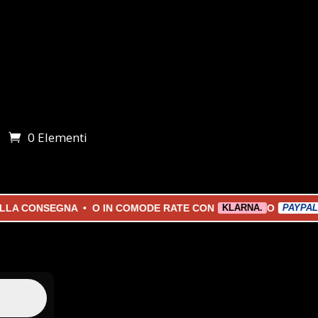
0 Elementi
i
CONSEGNA • O IN COMODE RATE CON
O
KLARNA.
PAYPAL