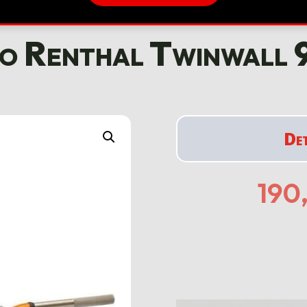
o Renthal Twinwall 
De
190