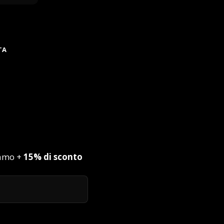
TA
iamo +
15% di sconto