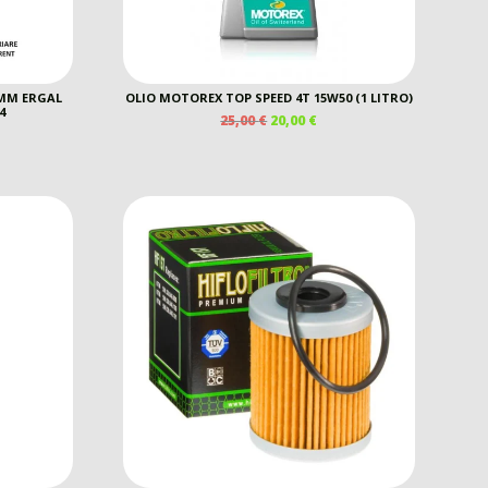
2MM ERGAL
OLIO MOTOREX TOP SPEED 4T 15W50 (1 LITRO)
4
IL
IL
25,00
€
20,00
€
PREZZO
PREZZO
EZZO
ORIGINALE
ATTUALE
E
TUALE
ERA:
È:
25,00 €.
20,00 €.
00 €.