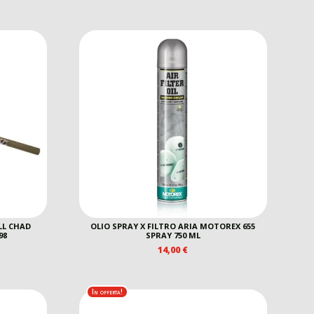
L CHAD
OLIO SPRAY X FILTRO ARIA MOTOREX 655
98
SPRAY 750 ML
14,00
€
In offerta!