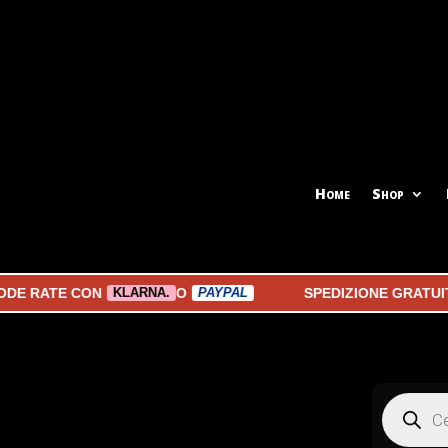
Home
Shop
ATE CON
O
SPEDIZIONE GRATUITA A 
KLARNA.
PAYPAL
Products
search