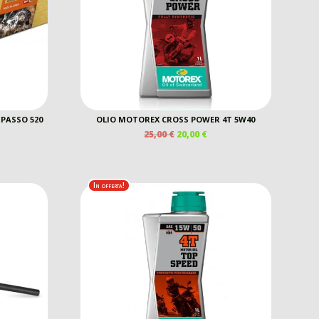
PASSO 520
OLIO MOTOREX CROSS POWER 4T 5W40
IL
IL
25,00
€
20,00
€
PREZZO
PREZZO
ORIGINALE
ATTUALE
ERA:
È:
25,00 €.
20,00 €.
In offerta!