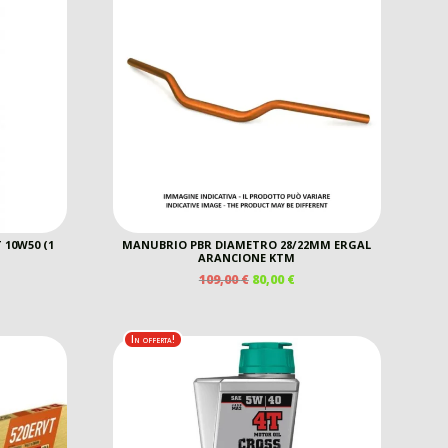
 10W50 (1
MANUBRIO PBR DIAMETRO 28/22MM ERGAL
ARANCIONE KTM
IL
IL
109,00
€
80,00
€
EZZO
PREZZO
PREZZO
E
TUALE
ORIGINALE
ATTUALE
ERA:
È:
In offerta!
0 €.
109,00 €.
80,00 €.