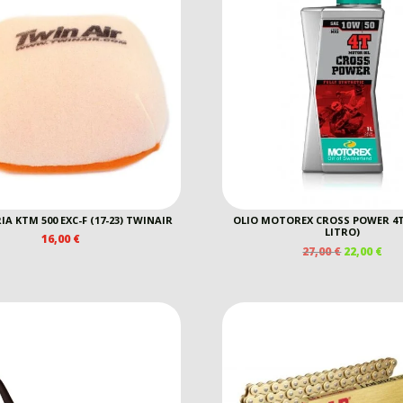
IA KTM 500 EXC-F (17-23) TWINAIR
OLIO MOTOREX CROSS POWER 4T
LITRO)
16,00
€
IL
IL
27,00
€
22,00
€
PREZZO
PR
ORIGINAL
AT
ERA:
È:
27,00 €.
22,0