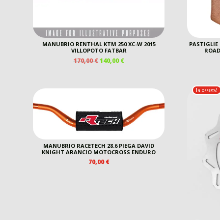
MANUBRIO RENTHAL KTM 250 XC-W 2015
PASTIGLIE
VILLOPOTO FATBAR
ROAD
IL
IL
170,00
€
140,00
€
PREZZO
PREZZO
ORIGINALE
ATTUALE
ERA:
È:
In offerta!
170,00 €.
140,00 €.
MANUBRIO RACETECH 28.6 PIEGA DAVID
KNIGHT ARANCIO MOTOCROSS ENDURO
70,00
€