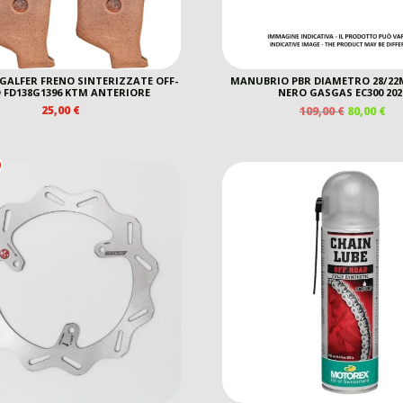
 GALFER FRENO SINTERIZZATE OFF-
MANUBRIO PBR DIAMETRO 28/2
 FD138G1396 KTM ANTERIORE
NERO GASGAS EC300 202
IL
IL
25,00
€
109,00
€
80,00
€
PREZZO
PR
ORIGINAL
AT
ERA:
È:
109,00 €.
80,