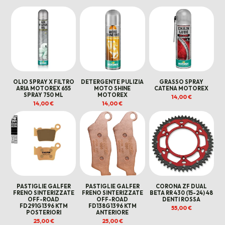
OLIO SPRAY X FILTRO
DETERGENTE PULIZIA
GRASSO SPRAY
ARIA MOTOREX 655
MOTO SHINE
CATENA MOTOREX
SPRAY 750 ML
MOTOREX
14,00
€
14,00
€
14,00
€
PASTIGLIE GALFER
PASTIGLIE GALFER
CORONA ZF DUAL
FRENO SINTERIZZATE
FRENO SINTERIZZATE
BETA RR 430 (15-24) 48
OFF-ROAD
OFF-ROAD
DENTI ROSSA
FD291G1396 KTM
FD138G1396 KTM
55,00
€
POSTERIORI
ANTERIORE
25,00
€
25,00
€