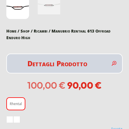
Home
/
Shop
/
Ricambi
/ Manubrio Renthal 613 Offroad
Enduro High
Dettagli Prodotto
Il
Il
100,00
€
90,00
€
prezzo
prezz
originale
attual
era:
è:
Rhental
100,00 €.
90,00 
Svuota