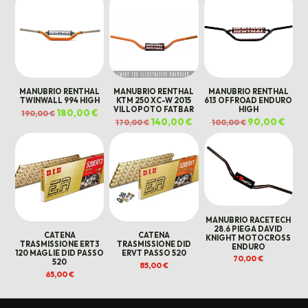
MANUBRIO RENTHAL
MANUBRIO RENTHAL
MANUBRIO RENTHAL
TWINWALL 994 HIGH
KTM 250 XC-W 2015
613 OFFROAD ENDURO
VILLOPOTO FATBAR
HIGH
Il
180,00
€
Il
190,00
€
prezzo
prezzo
Il
140,00
€
Il
Il
90,00
€
Il
170,00
€
100,00
€
originale
attuale
prezzo
prezzo
prezzo
prezz
era:
è:
originale
attuale
originale
attua
190,00 €.
180,00 €.
era:
è:
era:
è:
170,00 €.
140,00 €.
100,00 €.
90,00
MANUBRIO RACETECH
28.6 PIEGA DAVID
CATENA
CATENA
KNIGHT MOTOCROSS
TRASMISSIONE ERT3
TRASMISSIONE DID
ENDURO
120 MAGLIE DID PASSO
ERVT PASSO 520
70,00
€
520
85,00
€
65,00
€