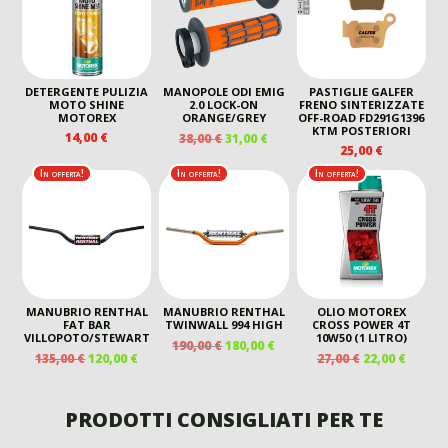
DETERGENTE PULIZIA
MANOPOLE ODI EMIG
PASTIGLIE GALFER
MOTO SHINE
2.0 LOCK-ON
FRENO SINTERIZZATE
MOTOREX
ORANGE/GREY
OFF-ROAD FD291G1396
KTM POSTERIORI
IL
IL
14,00
€
38,00
€
31,00
€
25,00
€
PREZZO
PREZZO
ORIGINALE
ATTUALE
In offerta!
In offerta!
In offerta!
ERA:
È:
38,00 €.
31,00 €.
MANUBRIO RENTHAL
MANUBRIO RENTHAL
OLIO MOTOREX
FAT BAR
TWINWALL 994 HIGH
CROSS POWER 4T
VILLOPOTO/STEWART
10W50 (1 LITRO)
IL
IL
190,00
€
180,00
€
IL
IL
IL
IL
135,00
€
120,00
€
27,00
€
22,00
€
PREZZO
PREZZO
PREZZO
PREZZO
PREZZO
PREZZ
ORIGINALE
ATTUALE
ORIGINALE
ATTUALE
ORIGINALE
ATTUA
ERA:
È:
ERA:
È:
ERA:
È:
PRODOTTI CONSIGLIATI PER TE
190,00 €.
180,00 €.
135,00 €.
120,00 €.
27,00 €.
22,00 €