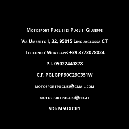
Motosport Puglisi di Puglisi Giuseppe
Via Umberto I, 32, 95015 Linguaglossa CT
Telefono / Whatsapp: +39 3773078024
P.I. 05022440878
C.F. PGLGPP90C29C351W
motosportpuglisi@gmail.com
motosportpuglisi@pec.it
SDI: M5UXCR1