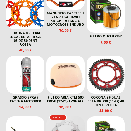
MANUBRIO RACETECH
28.6 PIEGA DAVID
KNIGHT ARANCIO
MOTOCROSS ENDURO
70,00
€
CORONA NRTEAM
FILTRO OLIO HF157
ERGAL BETA RR 525
(05-09) 50 DENTI
7,00
€
ROSSA
40,00
€
GRASSO SPRAY
FILTRO ARIA KTM 500
CORONA ZF DUAL
CATENA MOTOREX
EXC-F (17-23) TWINAIR
BETA RR 430 (15-24) 48
DENTI ROSSA
14,00
€
16,00
€
55,00
€
In offerta!