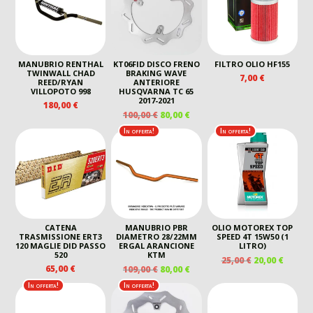
MANUBRIO RENTHAL
KT06FID DISCO FRENO
FILTRO OLIO HF155
TWINWALL CHAD
BRAKING WAVE
7,00
€
REED/RYAN
ANTERIORE
VILLOPOTO 998
HUSQVARNA TC 65
2017-2021
180,00
€
IL
IL
100,00
€
80,00
€
PREZZO
PREZZO
In offerta!
In offerta!
ORIGINALE
ATTUALE
ERA:
È:
100,00 €.
80,00 €.
CATENA
MANUBRIO PBR
OLIO MOTOREX TOP
TRASMISSIONE ERT3
DIAMETRO 28/22MM
SPEED 4T 15W50 (1
120 MAGLIE DID PASSO
ERGAL ARANCIONE
LITRO)
520
KTM
IL
IL
25,00
€
20,00
€
IL
IL
65,00
€
109,00
€
80,00
€
PREZZO
PREZZ
PREZZO
PREZZO
ORIGINALE
ATTUA
In offerta!
In offerta!
ORIGINALE
ATTUALE
ERA:
È:
ERA:
È:
25,00 €.
20,00 €