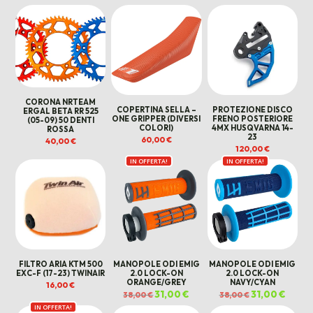
CORONA NRTEAM
COPERTINA SELLA –
PROTEZIONE DISCO
ERGAL BETA RR 525
ONE GRIPPER (DIVERSI
FRENO POSTERIORE
(05-09) 50 DENTI
COLORI)
4MX HUSQVARNA 14-
ROSSA
23
60,00
€
40,00
€
120,00
€
IN OFFERTA!
IN OFFERTA!
FILTRO ARIA KTM 500
MANOPOLE ODI EMIG
MANOPOLE ODI EMIG
EXC-F (17-23) TWINAIR
2.0 LOCK-ON
2.0 LOCK-ON
ORANGE/GREY
NAVY/CYAN
16,00
€
Il
31,00
€
Il
Il
31,00
€
Il
38,00
€
38,00
€
prezzo
prezzo
prezzo
prezz
IN OFFERTA!
originale
attuale
originale
attual