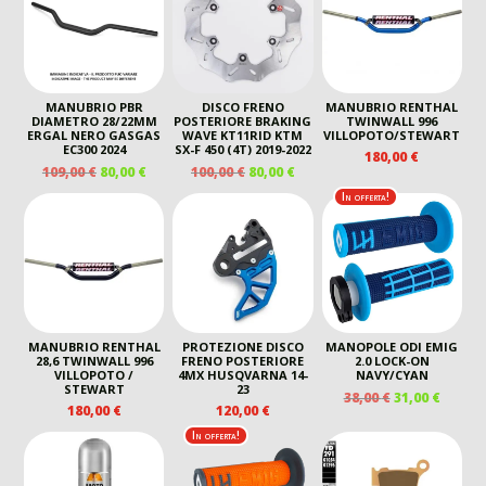
109,00 €.
80,00 €.
MANUBRIO PBR
DISCO FRENO
MANUBRIO RENTHAL
DIAMETRO 28/22MM
POSTERIORE BRAKING
TWINWALL 996
ERGAL NERO GASGAS
WAVE KT11RID KTM
VILLOPOTO/STEWART
EC300 2024
SX-F 450 (4T) 2019-2022
180,00
€
IL
IL
IL
IL
109,00
€
80,00
€
100,00
€
80,00
€
PREZZO
PREZZO
PREZZO
PREZZO
In offerta!
ORIGINALE
ATTUALE
ORIGINALE
ATTUALE
ERA:
È:
ERA:
È:
109,00 €.
80,00 €.
100,00 €.
80,00 €.
MANUBRIO RENTHAL
PROTEZIONE DISCO
MANOPOLE ODI EMIG
28,6 TWINWALL 996
FRENO POSTERIORE
2.0 LOCK-ON
VILLOPOTO /
4MX HUSQVARNA 14-
NAVY/CYAN
STEWART
23
IL
IL
38,00
€
31,00
€
180,00
€
120,00
€
PREZZO
PREZZ
ORIGINALE
ATTUA
In offerta!
ERA:
È:
38,00 €.
31,00 €