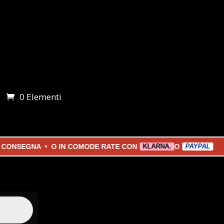
0 Elementi
i
NSEGNA • O IN COMODE RATE CON
O
KLARNA.
PAYPAL