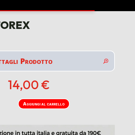
torex
ttagli Prodotto
14,00
€
Aggiungi al carrello