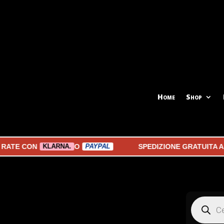
Home
Shop
E CON
O
SPEDIZIONE GRATUITA A PA
KLARNA.
PAYPAL
Products
search