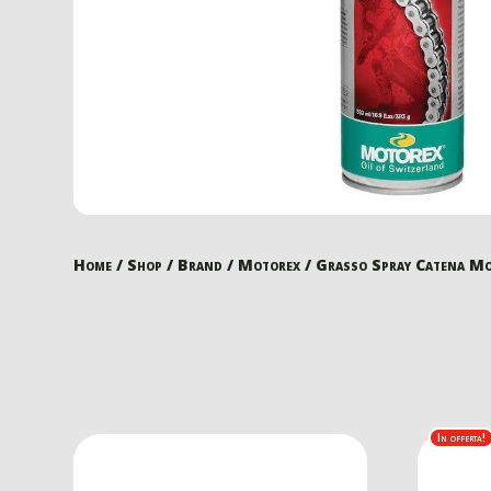
Home
/
Shop
/
Brand
/
Motorex
/ Grasso Spray Catena M
In offerta!