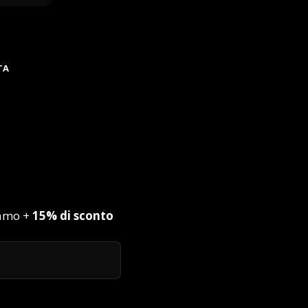
TA
iamo +
15% di sconto