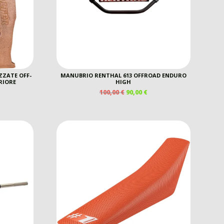
ZZATE OFF-
MANUBRIO RENTHAL 613 OFFROAD ENDURO
RIORE
HIGH
IL
IL
100,00
€
90,00
€
PREZZO
PREZZO
ORIGINALE
ATTUALE
ERA:
È:
100,00 €.
90,00 €.