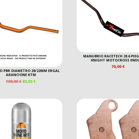
MANUBRIO RACETECH 28.6 PIEG
KNIGHT MOTOCROSS END
70,00
€
 PBR DIAMETRO 28/22MM ERGAL
ARANCIONE KTM
IL
IL
109,00
€
80,00
€
PREZZO
PREZZO
ORIGINALE
ATTUALE
ERA:
È:
109,00 €.
80,00 €.