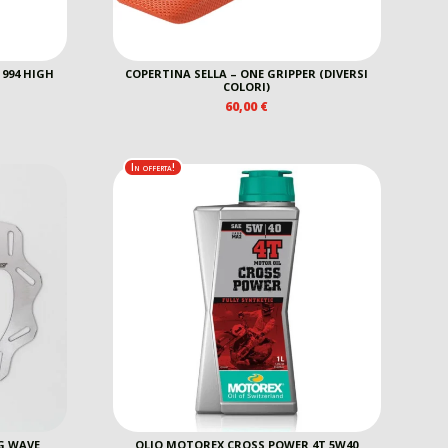
994 HIGH
COPERTINA SELLA – ONE GRIPPER (DIVERSI
COLORI)
60,00
€
REZZO
E
TTUALE
0,00 €.
In offerta!
G WAVE
OLIO MOTOREX CROSS POWER 4T 5W40