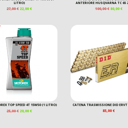
LITRO)
ANTERIORE HUSQVARNA TC 65 2
IL
IL
IL
IL
27,00
€
22,00
€
100,00
€
80,00
€
PREZZO
PREZZO
PREZZO
PR
ORIGINALE
ATTUALE
ORIGINAL
AT
ERA:
È:
ERA:
È:
27,00 €.
22,00 €.
100,00 €.
80,
EX TOP SPEED 4T 15W50 (1 LITRO)
CATENA TRASMISSIONE DID ERVT 
IL
IL
85,00
€
25,00
€
20,00
€
PREZZO
PREZZO
ORIGINALE
ATTUALE
ERA:
È: