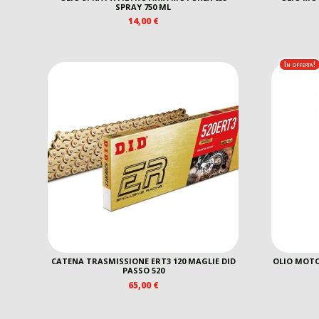
SPRAY 750 ML
14,00
€
In offerta!
CATENA TRASMISSIONE ERT3 120 MAGLIE DID
OLIO MOTOR
PASSO 520
65,00
€