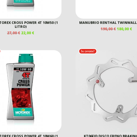
OREX CROSS POWER 4T 10W50 (1
MANUBRIO RENTHAL TWINWALL 
LITRO)
IL
IL
190,00
€
180,00
€
IL
IL
27,00
€
22,00
€
PREZZO
P
PREZZO
PREZZO
ORIGINAL
A
ORIGINALE
ATTUALE
ERA:
È:
ERA:
È:
190,00 €.
18
In offerta!
27,00 €.
22,00 €.
OREX CROSS POWER 4T 10W60 (1
KT06FID DISCO FRENO BRAKIN