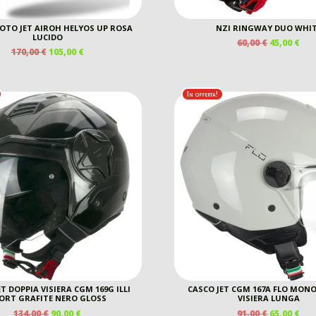
OTO JET AIROH HELYOS UP ROSA
NZI RINGWAY DUO WHI
LUCIDO
IL
IL
60,00
€
45,00
€
IL
IL
170,00
€
105,00
€
PREZZO
PR
PREZZO
PREZZO
ORIGINAL
AT
ORIGINALE
ATTUALE
ERA:
È:
ERA:
È:
60,00 €.
45,0
In offerta!
170,00 €.
105,00 €.
T DOPPIA VISIERA CGM 169G ILLI
CASCO JET CGM 167A FLO MONO
ORT GRAFITE NERO GLOSS
VISIERA LUNGA
IL
IL
IL
IL
134,00
€
90,00
€
91,00
€
65,00
€