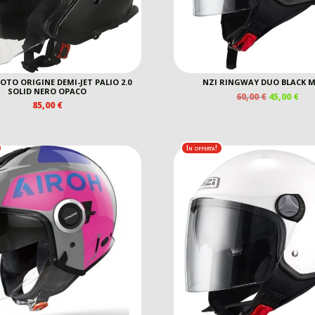
TO ORIGINE DEMI-JET PALIO 2.0
NZI RINGWAY DUO BLACK 
SOLID NERO OPACO
IL
IL
60,00
€
45,00
€
85,00
€
PREZZO
PR
ORIGINAL
AT
ERA:
È:
60,00 €.
45,0
In offerta!