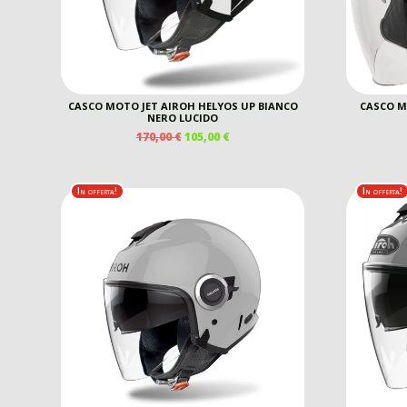
CASCO MOTO JET AIROH HELYOS UP BIANCO
CASCO MO
NERO LUCIDO
IL
IL
170,00
€
105,00
€
PREZZO
PREZZO
ORIGINALE
ATTUALE
ERA:
È:
In offerta!
In offerta!
170,00 €.
105,00 €.