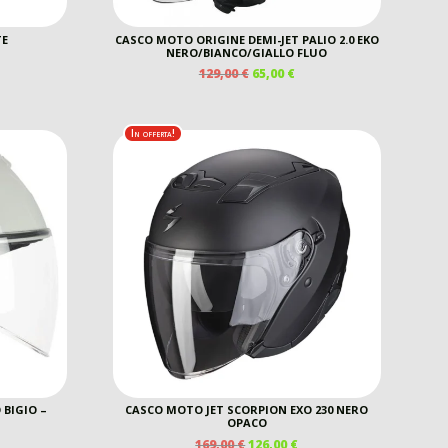
TE
CASCO MOTO ORIGINE DEMI-JET PALIO 2.0 EKO
NERO/BIANCO/GIALLO FLUO
IL
IL
129,00
€
65,00
€
EZZO
PREZZO
PREZZO
E
TUALE
ORIGINALE
ATTUALE
ERA:
È:
0 €.
In offerta!
129,00 €.
65,00 €.
 BIGIO –
CASCO MOTO JET SCORPION EXO 230 NERO
OPACO
IL
IL
169,00
€
126,00
€