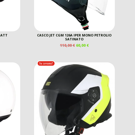
MATT
CASCO JET CGM 126A IPER MONO PETROLIO
SATINATO
IL
IL
110,00
€
60,00
€
EZZO
PREZZO
PREZZO
E
TUALE
ORIGINALE
ATTUALE
ERA:
È:
0 €.
In offerta!
110,00 €.
60,00 €.