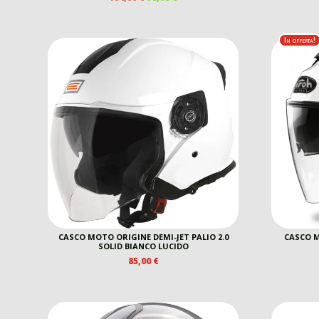
PREZZO
PREZZO
ORIGINALE
ATTUALE
ERA:
È:
In offerta!
104,00 €.
70,00 €.
CASCO MOTO ORIGINE DEMI-JET PALIO 2.0
CASCO M
SOLID BIANCO LUCIDO
85,00
€