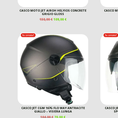
CASCO MOTO JET AIROH HELYIOS CONCRETE
CASCO M
GRIGIO GLOSS
IL
IL
150,00
€
109,00
€
PREZZO
PREZZO
ORIGINALE
ATTUALE
ERA:
È:
In offerta!
In offerta!
150,00 €.
109,00 €.
CASCO JET CGM 167G FLO WAY ANTRACITE
CASCO JE
GIALLO – VISIERA LUNGA
SP
IL
IL
104,00
€
70,00
€