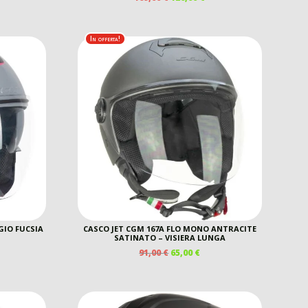
EZZO
PREZZO
PREZZO
E
TUALE
ORIGINALE
ATTUALE
ERA:
È:
In offerta!
0 €.
169,00 €.
126,00 €.
GIO FUCSIA
CASCO JET CGM 167A FLO MONO ANTRACITE
SATINATO – VISIERA LUNGA
IL
IL
91,00
€
65,00
€
EZZO
PREZZO
PREZZO
E
TUALE
ORIGINALE
ATTUALE
ERA:
È:
00 €.
91,00 €.
65,00 €.