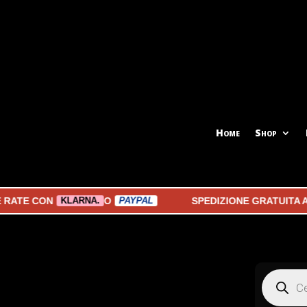
Home
Shop
CON
O
SPEDIZIONE GRATUITA A PART
KLARNA.
PAYPAL
Products
search