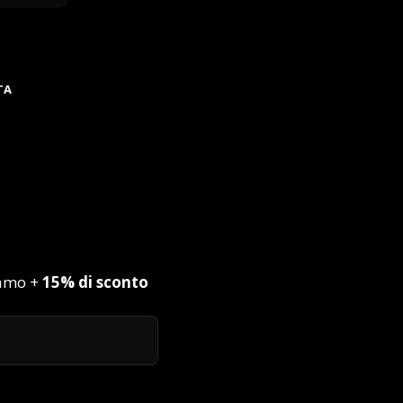
TA
iamo +
15% di sconto