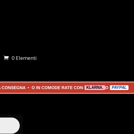
0 Elementi
i
EGNA • O IN COMODE RATE CON
O
KLARNA.
PAYPAL