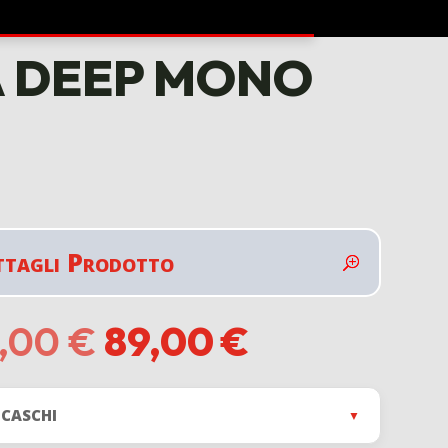
7A DEEP MONO
ttagli Prodotto
Il
Il
9,00
€
89,00
€
prezzo
prezzo
originale
attuale
era:
è:
 CASCHI
▼
139,00 €.
89,00 €.