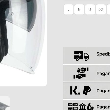
L
M
S
XS