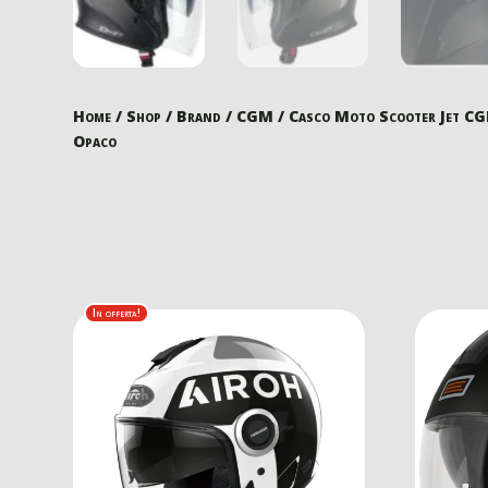
Home
/
Shop
/
Brand
/
CGM
/ Casco Moto Scooter Jet 
Opaco
In offerta!