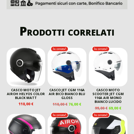
Prodotti correlati
In offerta!
In offerta!
CASCO MOTO JET
CASCO JET CGM 116A
CASCO MOTO
AIROH HELYOS COLOR
AIR BICO BIANCO BLU
SCOOTER JET CGM
BLACK MATT
GLOSS
116A AIR MONO
BIANCO LUCIDO
IL
IL
110,00
€
110,00
€
76,00
€
IL
IL
99,00
€
69,00
€
PREZZO
PREZZO
PREZZO
PREZZ
ORIGINALE
ATTUALE
In offerta!
In offerta!
ORIGINALE
ATTUA
ERA:
È:
ERA:
È:
110,00 €.
76,00 €.
99,00 €.
69,00 €