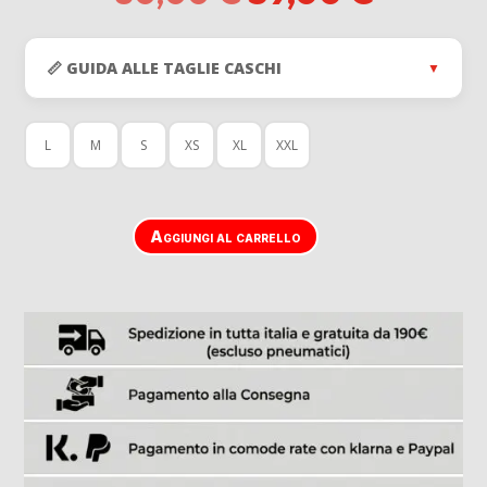
prezzo
prezzo
originale
attuale
era:
è:
📏 GUIDA ALLE TAGLIE CASCHI
▼
80,00 €.
59,00 €
L
M
S
XS
XL
XXL
Aggiungi al carrello