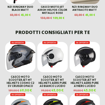
NZI RINGWAY DUO
CASCO MOTO JET
NZI RINGWAY DUO
BLACK MATT
AIROH HELYOS COLOR
ANTRACITE MATT
METALLIC ROSE
IL
IL
IL
IL
60,00
€
45,00
€
60,00
€
45,00
€
IL
IL
150,00
€
109,00
€
PREZZO
PREZZO
PREZZO
PREZZ
PREZZO
PREZZO
ORIGINALE
ATTUALE
ORIGINALE
ATTUA
ORIGINALE
ATTUALE
ERA:
È:
ERA:
È:
ERA:
È:
PRODOTTI CONSIGLIATI PER TE
60,00 €.
45,00 €.
60,00 €.
45,00 €
150,00 €.
109,00 €.
IN OFFERTA!
IN OFFERTA!
IN OFFERTA!
CASCO MOTO
CASCO MOTO
CASCO MOTO
SCOOTER JET MT
SCOOTER JET MT
SCOOTER JET MT
HELMETS COSMO C2
HELMETS AERIS PURE
HELMETS AERIS PURE
SV CRUISER OPACO
A0 BIANCO LUCIDO
A1 NERO LUCIDO
Il
69,00
€
Il
Il
45,00
€
Il
Il
45,00
€
Il
159,00
€
99,00
€
99,00
€
prezzo
prezzo
prezzo
prezzo
prezzo
prezz
IN OFFERTA!
originale
attuale
IN OFFERTA!
originale
attuale
IN OFFERTA!
originale
attual
era:
è:
era:
è:
era:
è:
159,00 €.
69,00 €.
99,00 €.
45,00 €.
99,00 €.
45,00 