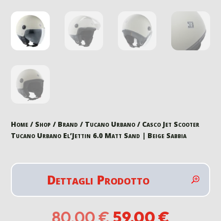
Home
/
Shop
/
Brand
/
Tucano Urbano
/ Casco Jet Scooter
Tucano Urbano El’Jettin 6.0 Matt Sand | Beige Sabbia
Dettagli Prodotto
Il
Il
80,00
€
59,00
€