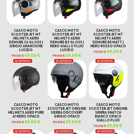
CASCO MOTO
CASCO MOTO
CASCO MOTO
SCOOTER JET MT
SCOOTER JET MT
SCOOTER JET MT
HELMETS AERIS
HELMETS AERIS
HELMETS AERIS
DEMURE C4 GLOSS |
DEMURE B3 GLOSS |
DEMURE B5 MATT |
GRIGIO ARANCIONE
NERO GIALLO FLUO
NERO ROSSO OPACO
LUCIDO
LUCIDO
Il
49,00
€
Il
99,00
€
prezzo
prezz
Il
49,00
€
Il
Il
49,00
€
Il
99,00
€
99,00
€
originale
attual
prezzo
prezzo
prezzo
prezzo
era:
è:
IN OFFERTA!
originale
attuale
IN OFFERTA!
originale
attuale
IN OFFERTA!
99,00 €.
49,00 
era:
è:
era:
è:
99,00 €.
49,00 €.
99,00 €.
49,00 €.
CASCO MOTO
CASCO MOTO
CASCO MOTO
SCOOTER JET MT
SCOOTER JET ORIGINE
SCOOTER JET ORIGINE
HELMETS AERIS PURE
SIERRA DISCOVERY
SIERRA SNATCH
A1 NERO OPACO
GRIGIO OPACO
BIANCO OPACO
GIALLO FLUO
Il
45,00
€
Il
Il
59,00
€
Il
99,00
€
99,00
€
prezzo
prezzo
prezzo
prezzo
Il
59,00
€
Il
99,00
€
originale
attuale
originale
attuale
prezzo
prezz
era:
è:
era:
è:
IN OFFERTA!
IN OFFERTA!
IN OFFERTA!
originale
attual
99,00 €.
45,00 €.
99,00 €.
59,00 €.