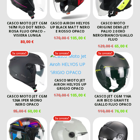
CASCO MOTO JET CGM
CASCO AIROH HELYOS
CASCO MOTO
167M FLO DOT NERO-
UP BLACK MATT NERO
ORIGINE DEMI-JET
ROSA FLUO OPACO –
E ROSSO OPACO
PALIO 2.0 EKO
VISIERA LUNGA
NERO/BIANCO/GIALLO
IL
IL
170,00
€
105,00
€
FLUO
80,00
€
PREZZO
PREZZO
IL
IL
129,00
€
65,00
€
ORIGINALE
ATTUALE
PREZZO
PREZ
In offerta!
In offerta!
In offerta!
ERA:
È:
ORIGINALE
ATTU
170,00 €.
105,00 €.
ERA:
È:
129,00 €.
65,00 
CASCO MOTO JET
AIROH HELYOS UP
GRIGIO OPACO
IL
IL
170,00
€
105,00
€
CASCO MOTO JET CGM
CASCO JET CGM 116A
PREZZO
PREZZO
126A IPER MONO
AIR BICO GRAFITE
NERO OPACO
GIALLO FLUO OPACO
ORIGINALE
ATTUALE
IL
IL
IL
IL
95,00
€
60,00
€
110,00
€
76,00
€
ERA:
È:
PREZZO
PREZZO
PREZZO
PREZ
170,00 €.
105,00 €.
In offerta!
ORIGINALE
ATTUALE
ORIGINALE
ATTU
ERA:
È:
ERA:
È:
95,00 €.
60,00 €.
110,00 €.
76,00 