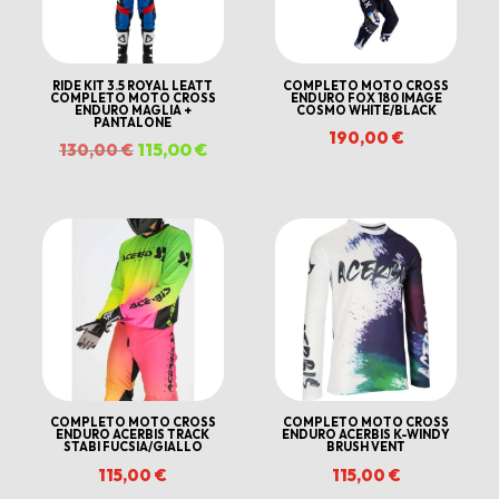
RIDE KIT 3.5 ROYAL LEATT
COMPLETO MOTO CROSS
COMPLETO MOTO CROSS
ENDURO FOX 180 IMAGE
ENDURO MAGLIA +
COSMO WHITE/BLACK
PANTALONE
190,00
€
Il
115,00
€
Il
130,00
€
ezzo
prezzo
prezzo
uale
originale
attuale
era:
è:
00 €.
130,00 €.
115,00 €.
COMPLETO MOTO CROSS
COMPLETO MOTO CROSS
ENDURO ACERBIS TRACK
ENDURO ACERBIS K-WINDY
STABI FUCSIA/GIALLO
BRUSH VENT
115,00
€
115,00
€