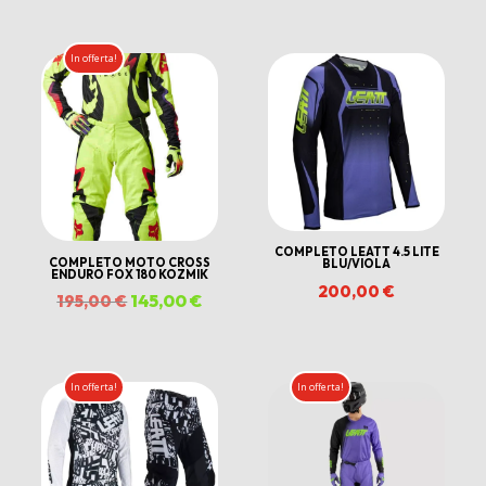
In offerta!
COMPLETO LEATT 4.5 LITE
COMPLETO MOTO CROSS
BLU/VIOLA
ENDURO FOX 180 KOZMIK
200,00
€
Il
145,00
€
Il
195,00
€
prezzo
prezzo
originale
attuale
era:
è:
In offerta!
In offerta!
195,00 €.
145,00 €.