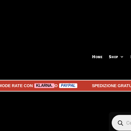
Home
Shop
E RATE CON
O
SPEDIZIONE GRATUITA 
KLARNA.
PAYPAL
Products
search