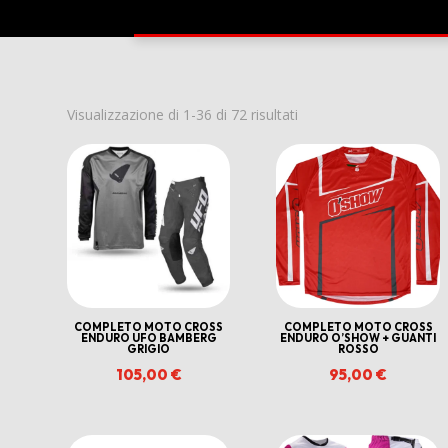
Ordina
Visualizzazione di 1-36 di 72 risultati
in
base
al
più
recente
COMPLETO MOTO CROSS
COMPLETO MOTO CROSS
ENDURO UFO BAMBERG
ENDURO O’SHOW + GUANTI
GRIGIO
ROSSO
105,00
€
95,00
€