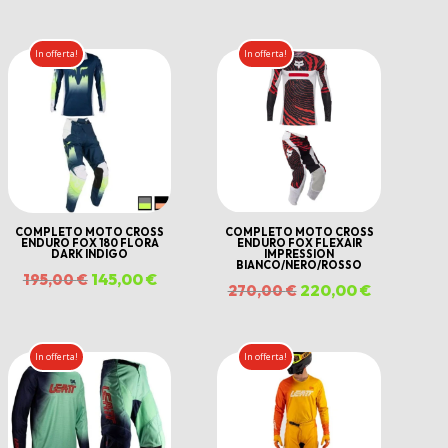
In offerta!
In offerta!
COMPLETO MOTO CROSS
COMPLETO MOTO CROSS
ENDURO FOX 180 FLORA
ENDURO FOX FLEXAIR
DARK INDIGO
IMPRESSION
BIANCO/NERO/ROSSO
Il
145,00
€
Il
195,00
€
Il
220,00
€
Il
270,00
€
prezzo
prezzo
prezzo
prezzo
originale
attuale
originale
attuale
In offerta!
In offerta!
era:
è:
era:
è:
195,00 €.
145,00 €.
270,00 €.
220,00 €.