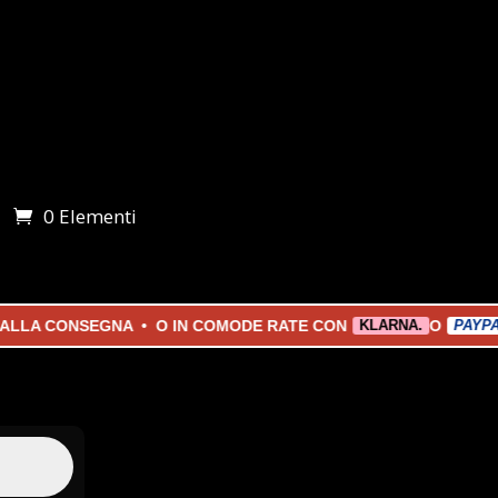
0 Elementi
i
LA CONSEGNA • O IN COMODE RATE CON
O
KLARNA.
PAYPAL