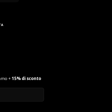
TA
iamo +
15% di sconto