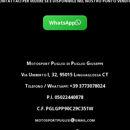
ONTATTACI PER VEDERE SE È DISPONIBILE NEL NOSTRO PUNTO VENDI
WhatsApp
Motosport Puglisi di Puglisi Giuseppe
Via Umberto I, 32, 95015 Linguaglossa CT
Telefono / Whatsapp: +39 3773078024
P.I. 05022440878
C.F. PGLGPP90C29C351W
motosportpuglisi@gmail.com