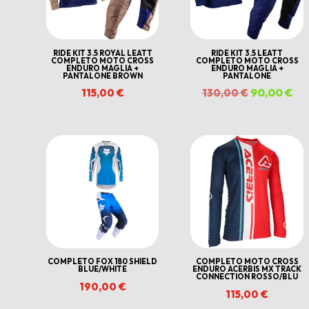
RIDE KIT 3.5 ROYAL LEATT
RIDE KIT 3.5 LEATT
COMPLETO MOTO CROSS
COMPLETO MOTO CROSS
ENDURO MAGLIA +
ENDURO MAGLIA +
PANTALONE BROWN
PANTALONE
Il
90,00
€
Il
115,00
€
130,00
€
prezzo
pr
originale
att
era:
è:
130,00 €.
90,
COMPLETO FOX 180 SHIELD
COMPLETO MOTO CROSS
BLUE/WHITE
ENDURO ACERBIS MX TRACK
CONNECTION ROSSO/BLU
190,00
€
115,00
€