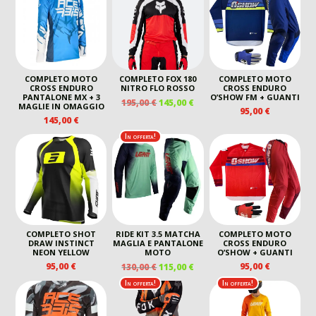
COMPLETO MOTO
COMPLETO FOX 180
COMPLETO MOTO
CROSS ENDURO
NITRO FLO ROSSO
CROSS ENDURO
PANTALONE MX + 3
O’SHOW FM + GUANTI
IL
IL
195,00
€
145,00
€
MAGLIE IN OMAGGIO
95,00
€
PREZZO
PREZZO
145,00
€
ORIGINALE
ATTUALE
In offerta!
ERA:
È:
195,00 €.
145,00 €.
COMPLETO SHOT
RIDE KIT 3.5 MATCHA
COMPLETO MOTO
DRAW INSTINCT
MAGLIA E PANTALONE
CROSS ENDURO
NEON YELLOW
MOTO
O’SHOW + GUANTI
IL
IL
95,00
€
95,00
€
130,00
€
115,00
€
PREZZO
PREZZO
In offerta!
In offerta!
ORIGINALE
ATTUALE
ERA:
È: