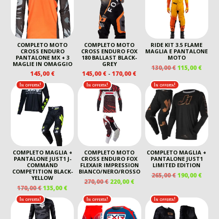
130,00 €.
115,00 €.
COMPLETO MOTO
COMPLETO MOTO
RIDE KIT 3.5 FLAME
CROSS ENDURO
CROSS ENDURO FOX
MAGLIA E PANTALONE
PANTALONE MX + 3
180 BALLAST BLACK-
MOTO
MAGLIE IN OMAGGIO
GREY
IL
IL
130,00
€
115,00
€
FASCIA
145,00
€
145,00
€
-
170,00
€
PREZZO
PREZ
DI
ORIGINALE
ATTU
In offerta!
In offerta!
In offerta!
PREZZO:
ERA:
È:
DA
130,00 €.
115,00
145,00 €
A
170,00 €
COMPLETO MAGLIA +
COMPLETO MOTO
COMPLETO MAGLIA +
PANTALONE JUST1 J-
CROSS ENDURO FOX
PANTALONE JUST1
COMMAND
FLEXAIR IMPRESSION
LIMITED EDITION
COMPETITION BLACK-
BIANCO/NERO/ROSSO
IL
IL
265,00
€
190,00
€
YELLOW
IL
IL
270,00
€
220,00
€
PREZZO
PREZ
IL
IL
170,00
€
135,00
€
PREZZO
PREZZO
ORIGINALE
ATTU
PREZZO
PREZZO
ORIGINALE
ATTUALE
In offerta!
In offerta!
In offerta!
ERA:
È:
ORIGINALE
ATTUALE
ERA:
È:
265,00 €.
190,00
ERA:
È:
270,00 €.
220,00 €.