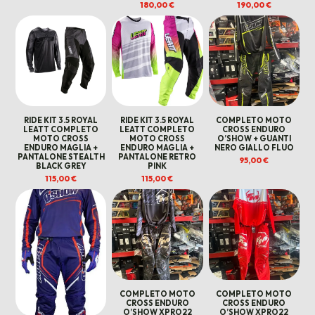
180,00
€
190,00
€
RIDE KIT 3.5 ROYAL
RIDE KIT 3.5 ROYAL
COMPLETO MOTO
LEATT COMPLETO
LEATT COMPLETO
CROSS ENDURO
MOTO CROSS
MOTO CROSS
O’SHOW + GUANTI
ENDURO MAGLIA +
ENDURO MAGLIA +
NERO GIALLO FLUO
PANTALONE STEALTH
PANTALONE RETRO
95,00
€
BLACK GREY
PINK
115,00
€
115,00
€
COMPLETO MOTO
COMPLETO MOTO
CROSS ENDURO
CROSS ENDURO
O’SHOW XPRO22
O’SHOW XPRO22