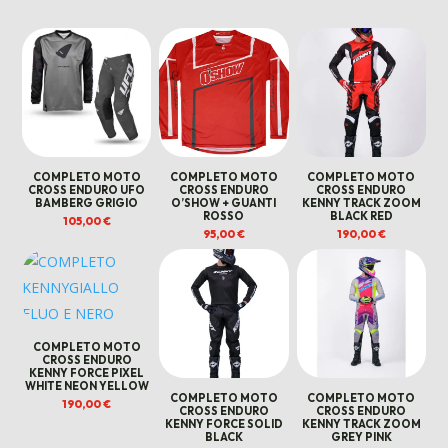
COMPLETO MOTO
COMPLETO MOTO
COMPLETO MOTO
CROSS ENDURO UFO
CROSS ENDURO
CROSS ENDURO
BAMBERG GRIGIO
O’SHOW + GUANTI
KENNY TRACK ZOOM
ROSSO
BLACK RED
105,00
€
95,00
€
190,00
€
COMPLETO MOTO
CROSS ENDURO
KENNY FORCE PIXEL
WHITE NEON YELLOW
COMPLETO MOTO
COMPLETO MOTO
190,00
€
CROSS ENDURO
CROSS ENDURO
KENNY FORCE SOLID
KENNY TRACK ZOOM
BLACK
GREY PINK