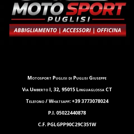
Motosport Puglisi di Puglisi Giuseppe
Via Umberto I, 32, 95015 Linguaglossa CT
Telefono / Whatsapp: +39 3773078024
P.I. 05022440878
C.F. PGLGPP90C29C351W