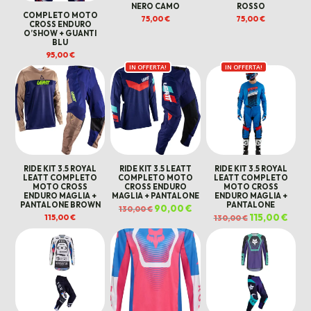
NERO CAMO
ROSSO
COMPLETO MOTO
75,00
€
75,00
€
CROSS ENDURO
O’SHOW + GUANTI
BLU
95,00
€
IN OFFERTA!
IN OFFERTA!
RIDE KIT 3.5 ROYAL
RIDE KIT 3.5 LEATT
RIDE KIT 3.5 ROYAL
LEATT COMPLETO
COMPLETO MOTO
LEATT COMPLETO
MOTO CROSS
CROSS ENDURO
MOTO CROSS
ENDURO MAGLIA +
MAGLIA + PANTALONE
ENDURO MAGLIA +
PANTALONE BROWN
PANTALONE
Il
90,00
€
Il
130,00
€
prezzo
prezzo
Il
115,00
€
Il
115,00
€
130,00
€
originale
attuale
prezzo
prezz
era:
è:
originale
attua
130,00 €.
90,00 €.
era:
è:
130,00 €.
115,00