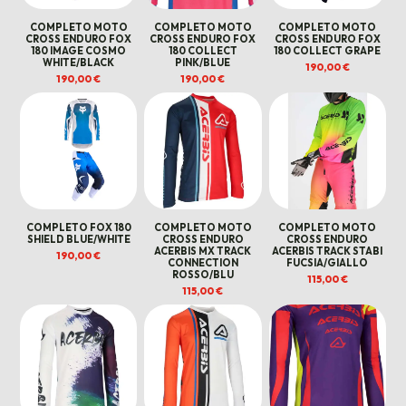
COMPLETO MOTO
COMPLETO MOTO
COMPLETO MOTO
CROSS ENDURO FOX
CROSS ENDURO FOX
CROSS ENDURO FOX
180 IMAGE COSMO
180 COLLECT
180 COLLECT GRAPE
WHITE/BLACK
PINK/BLUE
190,00
€
190,00
€
190,00
€
COMPLETO FOX 180
COMPLETO MOTO
COMPLETO MOTO
SHIELD BLUE/WHITE
CROSS ENDURO
CROSS ENDURO
ACERBIS MX TRACK
ACERBIS TRACK STABI
190,00
€
CONNECTION
FUCSIA/GIALLO
ROSSO/BLU
115,00
€
115,00
€