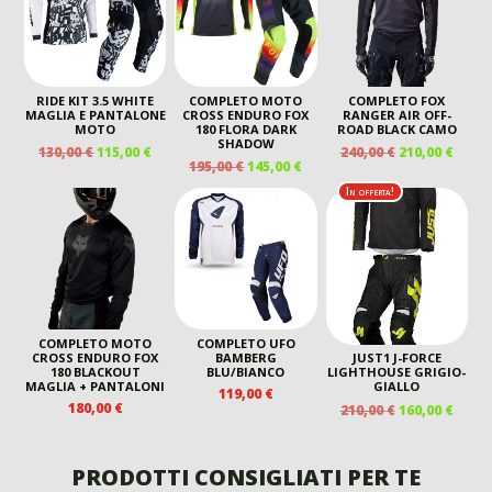
195,00 €.
160,00 €.
RIDE KIT 3.5 WHITE
COMPLETO MOTO
COMPLETO FOX
MAGLIA E PANTALONE
CROSS ENDURO FOX
RANGER AIR OFF-
MOTO
180 FLORA DARK
ROAD BLACK CAMO
SHADOW
IL
IL
IL
IL
130,00
€
115,00
€
240,00
€
210,00
€
IL
IL
195,00
€
145,00
€
PREZZO
PREZZO
PREZZO
PREZ
PREZZO
PREZZO
ORIGINALE
ATTUALE
ORIGINALE
ATTU
In offerta!
ORIGINALE
ATTUALE
ERA:
È:
ERA:
È:
ERA:
È:
130,00 €.
115,00 €.
240,00 €.
210,00
195,00 €.
145,00 €.
COMPLETO MOTO
COMPLETO UFO
CROSS ENDURO FOX
BAMBERG
JUST1 J-FORCE
180 BLACKOUT
BLU/BIANCO
LIGHTHOUSE GRIGIO-
MAGLIA + PANTALONI
GIALLO
119,00
€
IL
IL
180,00
€
210,00
€
160,00
€
PREZZO
PREZ
ORIGINALE
ATTU
ERA:
È:
PRODOTTI CONSIGLIATI PER TE
210,00 €.
160,00