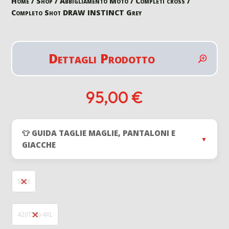
Home
/
Shop
/
Abbigliamento Moto
/
Completi cross
/
Completo Shot DRAW INSTINCT Grey
Dettagli Prodotto
95,00
€
👕 GUIDA TAGLIE MAGLIE, PANTALONI E
▼
GIACCHE
Shot
42(IT58)-4XL