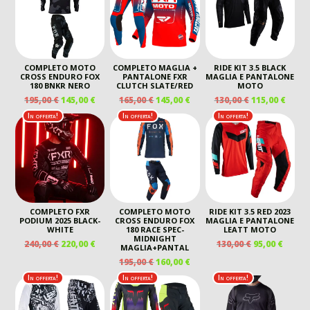
170,00 €.
135,00 €.
COMPLETO MOTO
COMPLETO MAGLIA +
RIDE KIT 3.5 BLACK
CROSS ENDURO FOX
PANTALONE FXR
MAGLIA E PANTALONE
180 BNKR NERO
CLUTCH SLATE/RED
MOTO
IL
IL
IL
IL
IL
IL
195,00
€
145,00
€
165,00
€
145,00
€
130,00
€
115,00
€
PREZZO
PREZZO
PREZZO
PREZZO
PREZZO
PREZ
In offerta!
In offerta!
In offerta!
ORIGINALE
ATTUALE
ORIGINALE
ATTUALE
ORIGINALE
ATTU
ERA:
È:
ERA:
È:
ERA:
È:
195,00 €.
145,00 €.
165,00 €.
145,00 €.
130,00 €.
115,00
COMPLETO FXR
COMPLETO MOTO
RIDE KIT 3.5 RED 2023
PODIUM 2025 BLACK-
CROSS ENDURO FOX
MAGLIA E PANTALONE
WHITE
180 RACE SPEC-
LEATT MOTO
MIDNIGHT
IL
IL
IL
IL
240,00
€
220,00
€
130,00
€
95,00
€
MAGLIA+PANTAL
PREZZO
PREZZO
PREZZO
PREZ
IL
IL
195,00
€
160,00
€
ORIGINALE
ATTUALE
ORIGINALE
ATTU
PREZZO
PREZZO
In offerta!
In offerta!
In offerta!
ERA:
È:
ERA:
È:
ORIGINALE
ATTUALE
240,00 €.
220,00 €.
130,00 €.
95,00 
ERA:
È: