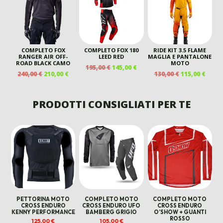
195,00 €.
160,00
COMPLETO FOX
COMPLETO FOX 180
RIDE KIT 3.5 FLAME
RANGER AIR OFF-
LEED RED
MAGLIA E PANTALONE
ROAD BLACK CAMO
MOTO
IL
IL
195,00
€
145,00
€
IL
IL
IL
IL
240,00
€
210,00
€
130,00
€
115,00
€
PREZZO
PREZZO
PREZZO
PREZZO
PREZZO
PREZ
ORIGINALE
ATTUALE
ORIGINALE
ATTUALE
ORIGINALE
ATTU
ERA:
È:
ERA:
È:
ERA:
È:
PRODOTTI CONSIGLIATI PER TE
195,00 €.
145,00 €.
240,00 €.
210,00 €.
130,00 €.
115,00
PETTORINA MOTO
COMPLETO MOTO
COMPLETO MOTO
CROSS ENDURO
CROSS ENDURO UFO
CROSS ENDURO
KENNY PERFORMANCE
BAMBERG GRIGIO
O’SHOW + GUANTI
ROSSO
125,00
€
105,00
€