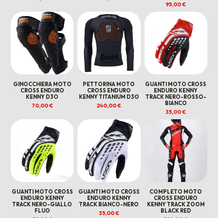
95,00
€
GINOCCHIERA MOTO
PETTORINA MOTO
GUANTI MOTO CROSS
CROSS ENDURO
CROSS ENDURO
ENDURO KENNY
KENNY D3O
KENNY TITANIUM D3O
TRACK NERO-ROSSO-
BIANCO
70,00
€
240,00
€
35,00
€
GUANTI MOTO CROSS
GUANTI MOTO CROSS
COMPLETO MOTO
ENDURO KENNY
ENDURO KENNY
CROSS ENDURO
TRACK NERO-GIALLO
TRACK BIANCO-NERO
KENNY TRACK ZOOM
FLUO
BLACK RED
35,00
€