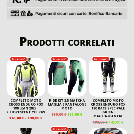
Prodotti correlati
In offerta!
In offerta!
In offerta!
COMPLETO MOTO
RIDE KIT 3.5 MATCHA
COMPLETO MOTO
CROSS ENDURO FOX
MAGLIA E PANTALONE
CROSS ENDURO FOX
180 LEAN 2025 |
MOTO
180 RACE SPEC-PALE
FLUORESCENT YELLOW
GREEN
IL
IL
130,00
€
115,00
€
MAGLIA+PANTAL
FASCIA
145,00
€
-
190,00
€
PREZZO
PREZZO
IL
IL
190,00
€
145,00
€
DI
ORIGINALE
ATTUALE
PREZZO
PREZ
PREZZO:
In offerta!
ERA:
È:
ORIGINALE
ATTU
DA