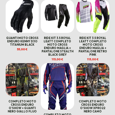
GUANTI MOTO CROSS
RIDE KIT 3.5 ROYAL
RIDE KIT 3.5 ROYAL
ENDURO KENNY D3O
LEATT COMPLETO
LEATT COMPLETO
TITANIUM BLACK
MOTO CROSS
MOTO CROSS
ENDURO MAGLIA +
ENDURO MAGLIA +
55,00
€
PANTALONE STEALTH
PANTALONE RETRO
BLACK GREY
PINK
115,00
€
115,00
€
COMPLETO MOTO
COMPLETO MOTO
CROSS ENDURO
CROSS ENDURO
O’SHOW + GUANTI
O’SHOW XPRO22
NERO GIALLO FLUO
NERO CAMO
COMPLETO MOTO