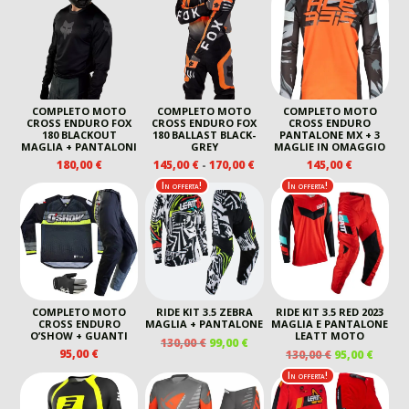
130,00 €.
115,00 €.
ERA:
È:
145,00 €
190,00 €.
145,00
A
190,00 €
COMPLETO MOTO
COMPLETO MOTO
COMPLETO MOTO
CROSS ENDURO FOX
CROSS ENDURO FOX
CROSS ENDURO
180 BLACKOUT
180 BALLAST BLACK-
PANTALONE MX + 3
MAGLIA + PANTALONI
GREY
MAGLIE IN OMAGGIO
FASCIA
180,00
€
145,00
€
-
170,00
€
145,00
€
DI
In offerta!
In offerta!
PREZZO:
DA
145,00 €
A
170,00 €
COMPLETO MOTO
RIDE KIT 3.5 ZEBRA
RIDE KIT 3.5 RED 2023
CROSS ENDURO
MAGLIA + PANTALONE
MAGLIA E PANTALONE
O’SHOW + GUANTI
LEATT MOTO
IL
IL
130,00
€
99,00
€
IL
IL
95,00
€
130,00
€
95,00
€
PREZZO
PREZZO
PREZZO
PREZ
ORIGINALE
ATTUALE
In offerta!
ORIGINALE
ATTU
ERA:
È:
ERA:
È:
130,00 €.
99,00 €.