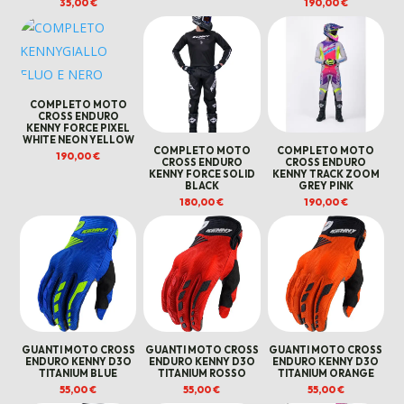
35,00
€
190,00
€
COMPLETO MOTO
CROSS ENDURO
KENNY FORCE PIXEL
WHITE NEON YELLOW
COMPLETO MOTO
COMPLETO MOTO
190,00
€
CROSS ENDURO
CROSS ENDURO
KENNY FORCE SOLID
KENNY TRACK ZOOM
BLACK
GREY PINK
180,00
€
190,00
€
GUANTI MOTO CROSS
GUANTI MOTO CROSS
GUANTI MOTO CROSS
ENDURO KENNY D3O
ENDURO KENNY D3O
ENDURO KENNY D3O
TITANIUM BLUE
TITANIUM ROSSO
TITANIUM ORANGE
55,00
€
55,00
€
55,00
€