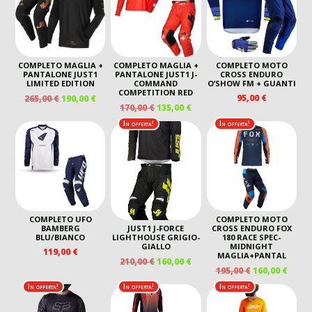
140,00 €.
115,00 €.
COMPLETO MAGLIA +
COMPLETO MAGLIA +
COMPLETO MOTO
PANTALONE JUST1
PANTALONE JUST1 J-
CROSS ENDURO
LIMITED EDITION
COMMAND
O’SHOW FM + GUANTI
COMPETITION RED
IL
IL
95,00
€
265,00
€
190,00
€
IL
IL
170,00
€
135,00
€
PREZZO
PREZZO
PREZZO
PREZZO
ORIGINALE
ATTUALE
In offerta!
In offerta!
ORIGINALE
ATTUALE
ERA:
È:
ERA:
È:
265,00 €.
190,00 €.
170,00 €.
135,00 €.
COMPLETO UFO
COMPLETO MOTO
BAMBERG
CROSS ENDURO FOX
JUST1 J-FORCE
BLU/BIANCO
180 RACE SPEC-
LIGHTHOUSE GRIGIO-
MIDNIGHT
GIALLO
119,00
€
MAGLIA+PANTAL
IL
IL
210,00
€
160,00
€
IL
IL
195,00
€
160,00
€
PREZZO
PREZZO
PREZZO
PREZ
ORIGINALE
ATTUALE
In offerta!
In offerta!
In offerta!
ORIGINALE
ATTU
ERA:
È:
ERA:
È:
210,00 €.
160,00 €.