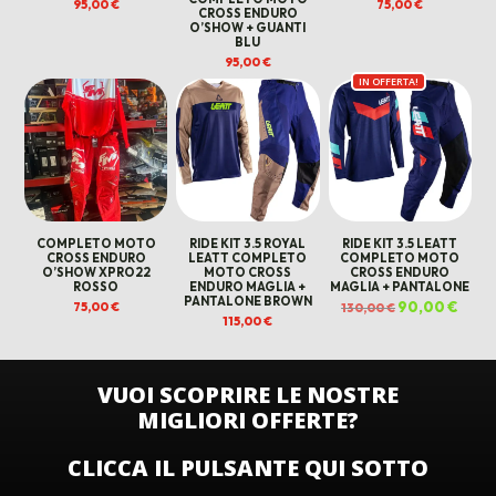
95,00
€
75,00
€
CROSS ENDURO
O’SHOW + GUANTI
BLU
95,00
€
IN OFFERTA!
COMPLETO MOTO
RIDE KIT 3.5 ROYAL
RIDE KIT 3.5 LEATT
CROSS ENDURO
LEATT COMPLETO
COMPLETO MOTO
O’SHOW XPRO22
MOTO CROSS
CROSS ENDURO
ROSSO
ENDURO MAGLIA +
MAGLIA + PANTALONE
PANTALONE BROWN
Il
90,00
€
Il
75,00
€
130,00
€
prezzo
prezz
115,00
€
originale
attua
era:
è:
130,00 €.
90,00
VUOI SCOPRIRE LE NOSTRE
MIGLIORI OFFERTE?
CLICCA IL PULSANTE QUI SOTTO