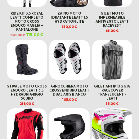
RIDE KIT 3.5 ROYAL
ZAINO MOTO
GILET MOTO
LEATT COMPLETO
IDRATANTE LEATT 1.5
IMPERMEABILE
MOTO CROSS
HYDRATION LITE
ANTIVENTO LEATT
ENDURO MAGLIA +
RACEVEST
130,00
€
PANTALONE
65,00
€
Il
115,00
€
Il
130,00
€
prezzo
prezzo
originale
attuale
era:
è:
130,00 €.
115,00 €.
STIVALE MOTO CROSS
GINOCCHIERA MOTO
GILET ANTIPIOGGIA
ENDURO LEATT 3.5
CROSS ENDURO LEATT
RACECOVER
HYDRADRI GRIGIO
DUAL AXIS BIANCO
TRANSLUCENT –
SCURO
LEATT
105,00
€
219,00
€
35,00
€