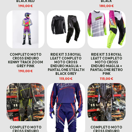
BLACK RED
BLACK
190,00
€
180,00
€
COMPLETO MOTO
RIDE KIT 3.5 ROYAL
RIDE KIT 3.5 ROYAL
CROSS ENDURO
LEATT COMPLETO
LEATT COMPLETO
KENNY TRACK ZOOM
MOTO CROSS
MOTO CROSS
GREY PINK
ENDURO MAGLIA +
ENDURO MAGLIA +
PANTALONE STEALTH
PANTALONE RETRO
190,00
€
BLACK GREY
PINK
115,00
€
115,00
€
COMPLETO MOTO
COMPLETO MOTO
CROSS ENDURO
CROSS ENDURO