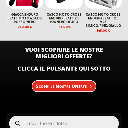
GIACCA ENDURO
CASCO MOTO CROSS
CASCO MOTO CROSS
LEATT MOTO 4.5 LITE
ENDURO LEATT 2.5
ENDURO LEATT 2.5
ROSSO/NERO
V24 NERO OPACO
V26
BIANCO/PINK/GIALLO
230,00
€
145,00
€
145,00
€
VUOI SCOPRIRE LE NOSTRE
MIGLIORI OFFERTE?
CLICCA IL PULSANTE QUI SOTTO
Scopri le Nostre Offerte
Products
search