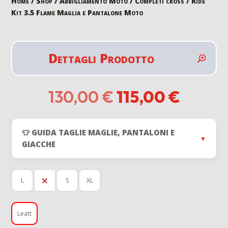
Home
/
Shop
/
Abbigliamento Moto
/
Completi cross
/ Ride
Kit 3.5 Flame Maglia e Pantalone Moto
Dettagli Prodotto
Il
Il
130,00
€
115,00
€
prezzo
prezz
originale
attual
era:
è:
👕 GUIDA TAGLIE MAGLIE, PANTALONI E
130,00 €.
115,00
▼
GIACCHE
L
M
S
XL
Leatt