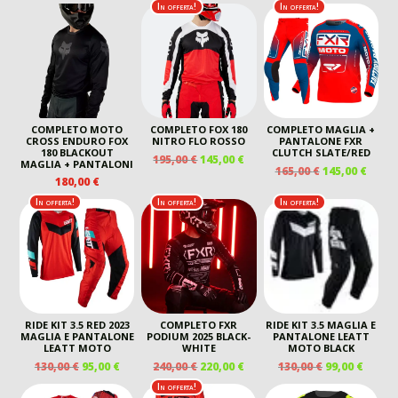
ORIGINALE
ATTUALE
In offerta!
In offerta!
ERA:
È:
ERA:
È:
130,00 €.
99,00 €.
140,00 €.
115,00 €.
COMPLETO MOTO
COMPLETO FOX 180
COMPLETO MAGLIA +
CROSS ENDURO FOX
NITRO FLO ROSSO
PANTALONE FXR
180 BLACKOUT
CLUTCH SLATE/RED
IL
IL
195,00
€
145,00
€
MAGLIA + PANTALONI
IL
IL
165,00
€
145,00
€
PREZZO
PREZZO
180,00
€
PREZZO
PREZ
ORIGINALE
ATTUALE
ORIGINALE
ATTU
In offerta!
In offerta!
In offerta!
ERA:
È:
ERA:
È:
195,00 €.
145,00 €.
165,00 €.
145,00
RIDE KIT 3.5 RED 2023
COMPLETO FXR
RIDE KIT 3.5 MAGLIA E
MAGLIA E PANTALONE
PODIUM 2025 BLACK-
PANTALONE LEATT
LEATT MOTO
WHITE
MOTO BLACK
IL
IL
IL
IL
IL
IL
130,00
€
95,00
€
240,00
€
220,00
€
130,00
€
99,00
€
PREZZO
PREZZO
PREZZO
PREZZO
PREZZO
PREZ
In offerta!
ORIGINALE
ATTUALE
ORIGINALE
ATTUALE
ORIGINALE
ATTU