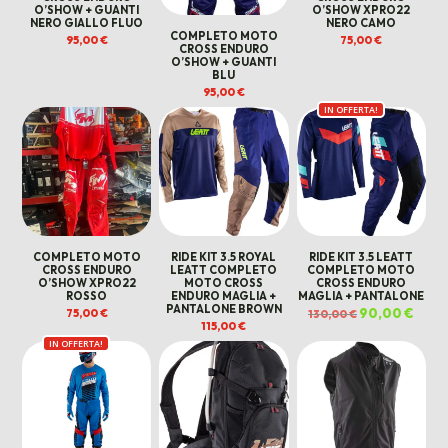
O’SHOW + GUANTI
O’SHOW XPRO22
NERO GIALLO FLUO
NERO CAMO
COMPLETO MOTO
95,00
€
75,00
€
CROSS ENDURO
O’SHOW + GUANTI
BLU
95,00
€
IN OFFERTA!
COMPLETO MOTO
RIDE KIT 3.5 ROYAL
RIDE KIT 3.5 LEATT
CROSS ENDURO
LEATT COMPLETO
COMPLETO MOTO
O’SHOW XPRO22
MOTO CROSS
CROSS ENDURO
ROSSO
ENDURO MAGLIA +
MAGLIA + PANTALONE
PANTALONE BROWN
Il
90,00
€
Il
75,00
€
130,00
€
prezzo
prezz
115,00
€
originale
attua
era:
è:
IN OFFERTA!
130,00 €.
90,00