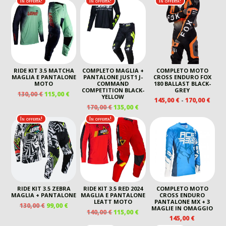
In offerta!
In offerta!
In offerta!
RIDE KIT 3.5 MATCHA
COMPLETO MAGLIA +
COMPLETO MOTO
MAGLIA E PANTALONE
PANTALONE JUST1 J-
CROSS ENDURO FOX
MOTO
COMMAND
180 BALLAST BLACK-
COMPETITION BLACK-
GREY
IL
IL
130,00
€
115,00
€
YELLOW
FASC
145,00
€
-
170,00
€
PREZZO
PREZZO
IL
IL
170,00
€
135,00
€
DI
ORIGINALE
ATTUALE
PREZZO
PREZZO
PREZ
In offerta!
In offerta!
ERA:
È:
ORIGINALE
ATTUALE
DA
130,00 €.
115,00 €.
ERA:
È:
145,0
170,00 €.
135,00 €.
A
170,0
RIDE KIT 3.5 ZEBRA
RIDE KIT 3.5 RED 2024
COMPLETO MOTO
MAGLIA + PANTALONE
MAGLIA E PANTALONE
CROSS ENDURO
LEATT MOTO
PANTALONE MX + 3
IL
IL
130,00
€
99,00
€
MAGLIE IN OMAGGIO
IL
IL
140,00
€
115,00
€
PREZZO
PREZZO
145,00
€
PREZZO
PREZZO
ORIGINALE
ATTUALE