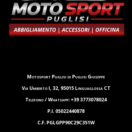
Motosport Puglisi di Puglisi Giuseppe
Via Umberto I, 32, 95015 Linguaglossa CT
Telefono / Whatsapp: +39 3773078024
P.I. 05022440878
C.F. PGLGPP90C29C351W