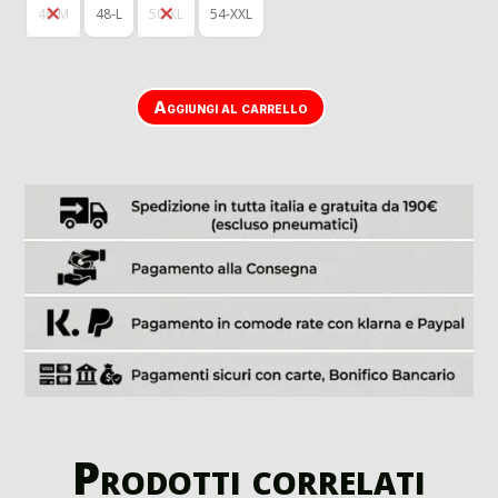
46-M
48-L
50-XL
54-XXL
Aggiungi al carrello
Prodotti correlati