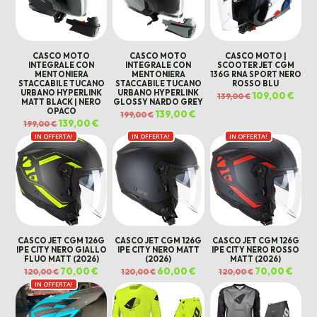
CASCO MOTO
CASCO MOTO
CASCO MOTO |
INTEGRALE CON
INTEGRALE CON
SCOOTER JET CGM
MENTONIERA
MENTONIERA
136G RNA SPORT NERO
STACCABILE TUCANO
STACCABILE TUCANO
ROSSO BLU
URBANO HYPERLINK
URBANO HYPERLINK
Il
109,00
€
Il
139,00
€
MATT BLACK | NERO
GLOSSY NARDO GREY
prezzo
prez
originale
attua
OPACO
Il
139,00
€
Il
199,00
€
era:
è:
prezzo
prezzo
Il
139,00
€
Il
139,00 €.
109,0
199,00
€
originale
attuale
prezzo
prezzo
era:
è:
IN OFFERTA!
originale
attuale
IN OFFERTA!
IN OFFERTA!
199,00 €.
139,00 €.
era:
è:
199,00 €.
139,00 €.
CASCO JET CGM 126G
CASCO JET CGM 126G
CASCO JET CGM 126G
IPE CITY NERO GIALLO
IPE CITY NERO MATT
IPE CITY NERO ROSSO
FLUO MATT (2026)
(2026)
MATT (2026)
Il
70,00
€
Il
Il
60,00
€
Il
Il
70,00
€
Il
120,00
€
120,00
€
120,00
€
prezzo
prezzo
prezzo
prezzo
prezzo
prezz
IN OFFERTA!
originale
attuale
originale
attuale
originale
attua
era:
è:
era:
è:
era:
è:
120,00 €.
70,00 €.
120,00 €.
60,00 €.
120,00 €.
70,00