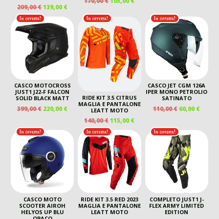
170,00
€
105,00
€
PREZZO
PREZ
IL
IL
209,00
€
139,00
€
PREZZO
PREZZO
ORIGINALE
ATTU
PREZZO
PREZZO
ORIGINALE
ATTUALE
In offerta!
In offerta!
In offerta!
ERA:
È:
ORIGINALE
ATTUALE
ERA:
È:
195,00 €.
145,00
ERA:
È:
170,00 €.
105,00 €.
209,00 €.
139,00 €.
CASCO MOTOCROSS
CASCO JET CGM 126A
JUST1 J22-F FALCON
IPER MONO PETROLIO
RIDE KIT 3.5 CITRUS
SOLID BLACK MATT
SATINATO
MAGLIA E PANTALONE
IL
IL
IL
IL
399,00
€
220,00
€
110,00
€
60,00
€
LEATT MOTO
PREZZO
PREZZO
PREZZO
PREZ
IL
IL
140,00
€
115,00
€
ORIGINALE
ATTUALE
ORIGINALE
ATTU
PREZZO
PREZZO
In offerta!
In offerta!
In offerta!
ERA:
È:
ERA:
È:
ORIGINALE
ATTUALE
399,00 €.
220,00 €.
110,00 €.
60,00 
ERA:
È:
140,00 €.
115,00 €.
CASCO MOTO
RIDE KIT 3.5 RED 2023
COMPLETO JUST1 J-
SCOOTER AIROH
MAGLIA E PANTALONE
FLEX ARMY LIMITED
HELYOS UP BLU
LEATT MOTO
EDITION
OPACO