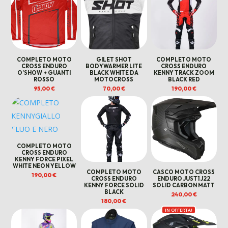
COMPLETO MOTO
GILET SHOT
COMPLETO MOTO
CROSS ENDURO
BODYWARMER LITE
CROSS ENDURO
O’SHOW + GUANTI
BLACK WHITE DA
KENNY TRACK ZOOM
ROSSO
MOTOCROSS
BLACK RED
95,00
€
70,00
€
190,00
€
COMPLETO MOTO
CROSS ENDURO
KENNY FORCE PIXEL
WHITE NEON YELLOW
COMPLETO MOTO
CASCO MOTO CROSS
190,00
€
CROSS ENDURO
ENDURO JUST1 J22
KENNY FORCE SOLID
SOLID CARBON MATT
BLACK
240,00
€
180,00
€
IN OFFERTA!