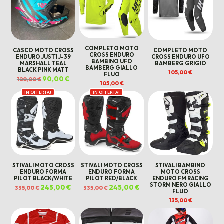
COMPLETO MOTO
CASCO MOTO CROSS
COMPLETO MOTO
CROSS ENDURO
ENDURO JUST1 J-39
CROSS ENDURO UFO
BAMBINO UFO
MARSHALL TEAL
BAMBERG GRIGIO
BAMBERG GIALLO
BLACK PINK MATT
105,00
€
FLUO
Il
90,00
€
Il
120,00
€
prezzo
prezzo
105,00
€
originale
attuale
IN OFFERTA!
IN OFFERTA!
era:
è:
120,00 €.
90,00 €.
STIVALI MOTO CROSS
STIVALI MOTO CROSS
STIVALI BAMBINO
ENDURO FORMA
ENDURO FORMA
MOTO CROSS
PILOT BLACK/WHITE
PILOT RED/BLACK
ENDURO FM RACING
STORM NERO GIALLO
Il
245,00
€
Il
Il
245,00
€
Il
335,00
€
335,00
€
FLUO
prezzo
prezzo
prezzo
prezzo
originale
attuale
originale
attuale
135,00
€
era:
è:
era:
è:
335,00 €.
245,00 €.
335,00 €.
245,00 €.