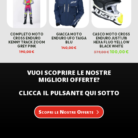
COMPLETO MOTO
GIACCA MOTO
CASCO MOTO CROSS
CROSS ENDURO
ENDURO UFO TAIGA
ENDURO JUST1 J18
KENNY TRACK ZOOM
BLU
HEXA FLUO YELLOW
GREY PINK
BLACK WHITE
140,00
€
Il
100,00
€
Il
190,00
€
379,00
€
prezzo
prez
originale
attua
era:
è:
379,00 €.
100,0
VUOI SCOPRIRE LE NOSTRE
MIGLIORI OFFERTE?
CLICCA IL PULSANTE QUI SOTTO
Scopri le Nostre Offerte