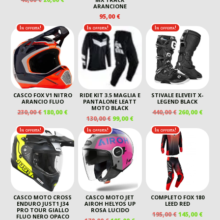
ARANCIONE
ERA:
È:
PREZZO
PREZZO
170,00 €.
105,00
95,00
€
ORIGINALE
ATTUALE
ERA:
È:
In offerta!
In offerta!
In offerta!
40,00 €.
20,00 €.
CASCO FOX V1 NITRO
RIDE KIT 3.5 MAGLIA E
STIVALE ELEVEIT X-
ARANCIO FLUO
PANTALONE LEATT
LEGEND BLACK
MOTO BLACK
IL
IL
IL
IL
230,00
€
180,00
€
440,00
€
260,00
€
IL
IL
130,00
€
99,00
€
PREZZO
PREZZO
PREZZO
PREZ
PREZZO
PREZZO
ORIGINALE
ATTUALE
ORIGINALE
ATTU
In offerta!
In offerta!
In offerta!
ORIGINALE
ATTUALE
ERA:
È:
ERA:
È:
ERA:
È:
230,00 €.
180,00 €.
440,00 €.
260,00
130,00 €.
99,00 €.
CASCO MOTO CROSS
CASCO MOTO JET
COMPLETO FOX 180
ENDURO JUST1 J34
AIROH HELYOS UP
LEED RED
PRO TOUR GIALLO
ROSA LUCIDO
IL
IL
195,00
€
145,00
€
FLUO NERO OPACO
IL
IL