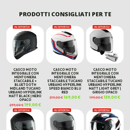
PREZZO
PREZ
ORIGINALE
ATTUALE
ORIGINALE
ATTUALE
ORIGINALE
ATTU
ERA:
È:
ERA:
È:
ERA:
È:
PRODOTTI CONSIGLIATI PER TE
130,00 €.
99,00 €.
50,00 €.
20,00 €.
390,00 €.
220,00
IN OFFERTA!
IN OFFERTA!
IN OFFERTA!
CASCO MOTO
CASCO MOTO
CASCO MOTO
INTEGRALE CON
INTEGRALE CON
INTEGRALE CON
MENTONIERA
MENTONIERA
MENTONIERA
STACCABILE +
STACCABILE TUCANO
STACCABILE TUCANO
BLUETOOTH
URBANO HYPERLINK
URBANO HYPERLINK
MIDLAND TUCANO
SPEED BIANCO BLU
MATT LIGHT GREY |
URBANO HYPERLINK
RED
GRIGIO OPACO
MATT BLACK | NERO
Il
169,00
€
Il
Il
139,00
€
Il
219,00
€
199,00
€
OPACO
prezzo
prezzo
prezzo
prezz
originale
attuale
originale
attua
Il
199,00
€
Il
299,00
€
era:
è:
era:
è:
prezzo
prezzo
219,00 €.
169,00 €.
199,00 €.
139,00
IN OFFERTA!
originale
attuale
IN OFFERTA!
IN OFFERTA!
era:
è:
299,00 €.
199,00 €.