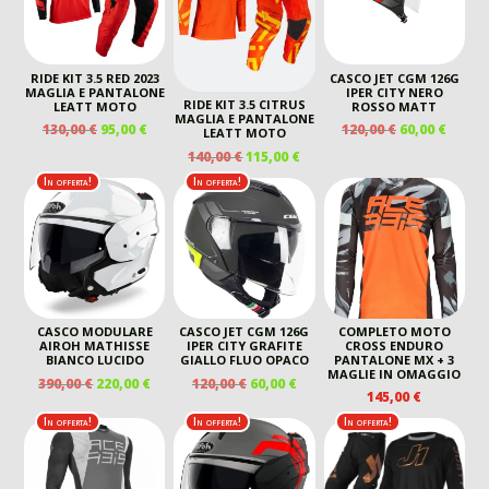
RIDE KIT 3.5 RED 2023
CASCO JET CGM 126G
MAGLIA E PANTALONE
IPER CITY NERO
RIDE KIT 3.5 CITRUS
LEATT MOTO
ROSSO MATT
MAGLIA E PANTALONE
IL
IL
IL
IL
130,00
€
95,00
€
120,00
€
60,00
€
LEATT MOTO
PREZZO
PREZZO
PREZZO
PREZ
IL
IL
140,00
€
115,00
€
ORIGINALE
ATTUALE
ORIGINALE
ATTU
PREZZO
PREZZO
In offerta!
In offerta!
ERA:
È:
ERA:
È:
ORIGINALE
ATTUALE
130,00 €.
95,00 €.
120,00 €.
60,00 
ERA:
È:
140,00 €.
115,00 €.
CASCO MODULARE
CASCO JET CGM 126G
COMPLETO MOTO
AIROH MATHISSE
IPER CITY GRAFITE
CROSS ENDURO
BIANCO LUCIDO
GIALLO FLUO OPACO
PANTALONE MX + 3
MAGLIE IN OMAGGIO
IL
IL
IL
IL
390,00
€
220,00
€
120,00
€
60,00
€
145,00
€
PREZZO
PREZZO
PREZZO
PREZZO
ORIGINALE
ATTUALE
ORIGINALE
ATTUALE
In offerta!
In offerta!
In offerta!
ERA:
È:
ERA:
È:
390,00 €.
220,00 €.
120,00 €.
60,00 €.