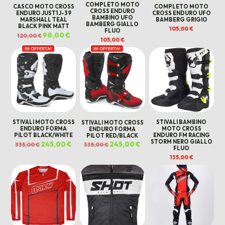
COMPLETO MOTO
CASCO MOTO CROSS
COMPLETO MOTO
CROSS ENDURO
ENDURO JUST1 J-39
CROSS ENDURO UFO
BAMBINO UFO
MARSHALL TEAL
BAMBERG GRIGIO
BAMBERG GIALLO
BLACK PINK MATT
105,00
€
FLUO
Il
90,00
€
Il
120,00
€
prezzo
prezzo
105,00
€
originale
attuale
IN OFFERTA!
IN OFFERTA!
era:
è:
120,00 €.
90,00 €.
STIVALI MOTO CROSS
STIVALI MOTO CROSS
STIVALI BAMBINO
ENDURO FORMA
ENDURO FORMA
MOTO CROSS
PILOT BLACK/WHITE
PILOT RED/BLACK
ENDURO FM RACING
STORM NERO GIALLO
Il
245,00
€
Il
Il
245,00
€
Il
335,00
€
335,00
€
FLUO
prezzo
prezzo
prezzo
prezzo
originale
attuale
originale
attuale
135,00
€
era:
è:
era:
è:
335,00 €.
245,00 €.
335,00 €.
245,00 €.