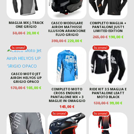
MAGLIA MX J-TRACK
CASCO MODULARE
COMPLETO MAGLIA +
ONE GRIGIO
AIROH MATHISSE
PANTALONE JUST1
ILLUSION ARANCIONE
LIMITED EDITION
IL
IL
50,00
€
20,00
€
FLUO GRIGIO
IL
IL
265,00
€
190,00
€
PREZZO
PREZZO
IL
IL
390,00
€
220,00
€
PREZZO
PREZ
ORIGINALE
ATTUALE
PREZZO
PREZZO
ORIGINALE
ATTU
In offerta!
In offerta!
ERA:
È:
ORIGINALE
ATTUALE
ERA:
È:
50,00 €.
20,00 €.
ERA:
È:
265,00 €.
190,00
390,00 €.
220,00 €.
CASCO MOTO JET
AIROH HELYOS UP
GRIGIO OPACO
IL
IL
170,00
€
105,00
€
COMPLETO MOTO
RIDE KIT 3.5 MAGLIA E
PREZZO
PREZZO
CROSS ENDURO
PANTALONE LEATT
PANTALONE MX + 3
MOTO BLACK
ORIGINALE
ATTUALE
MAGLIE IN OMAGGIO
IL
IL
130,00
€
99,00
€
ERA:
È:
145,00
€
PREZZO
PREZ
170,00 €.
105,00 €.
ORIGINALE
ATTU
In offerta!
In offerta!
ERA:
È:
130,00 €.
99,00 