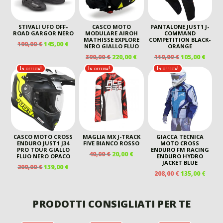
STIVALI UFO OFF-
CASCO MOTO
PANTALONE JUST1 J-
ROAD GARGOR NERO
MODULARE AIROH
COMMAND
MATHISSE EXPLORE
COMPETITION BLACK-
IL
IL
190,00
€
145,00
€
NERO GIALLO FLUO
ORANGE
PREZZO
PREZZO
IL
IL
IL
IL
390,00
€
220,00
€
119,99
€
105,00
€
ORIGINALE
ATTUALE
PREZZO
PREZZO
PREZZO
PREZ
In offerta!
In offerta!
In offerta!
ERA:
È:
ORIGINALE
ATTUALE
ORIGINALE
ATTU
190,00 €.
145,00 €.
ERA:
È:
ERA:
È:
390,00 €.
220,00 €.
119,99 €.
105,00
CASCO MOTO CROSS
MAGLIA MX J-TRACK
GIACCA TECNICA
ENDURO JUST1 J34
FIVE BIANCO ROSSO
MOTO CROSS
PRO TOUR GIALLO
ENDURO FM RACING
IL
IL
40,00
€
20,00
€
FLUO NERO OPACO
ENDURO HYDRO
PREZZO
PREZZO
JACKET BLUE
IL
IL
209,00
€
139,00
€
ORIGINALE
ATTUALE
IL
IL
208,00
€
135,00
€
PREZZO
PREZZO
ERA:
È:
PREZZO
PREZ
ORIGINALE
ATTUALE
40,00 €.
20,00 €.
ORIGINALE
ATTU
ERA:
È:
ERA:
È:
PRODOTTI CONSIGLIATI PER TE
209,00 €.
139,00 €.
208,00 €.
135,00