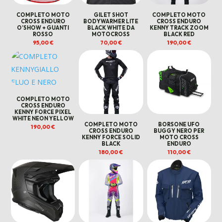
COMPLETO MOTO
GILET SHOT
COMPLETO MOTO
CROSS ENDURO
BODYWARMER LITE
CROSS ENDURO
O’SHOW + GUANTI
BLACK WHITE DA
KENNY TRACK ZOOM
ROSSO
MOTOCROSS
BLACK RED
95,00
€
70,00
€
190,00
€
COMPLETO MOTO
CROSS ENDURO
KENNY FORCE PIXEL
WHITE NEON YELLOW
COMPLETO MOTO
BORSONE UFO
190,00
€
CROSS ENDURO
BUGGY NERO PER
KENNY FORCE SOLID
MOTO CROSS
BLACK
ENDURO
180,00
€
110,00
€