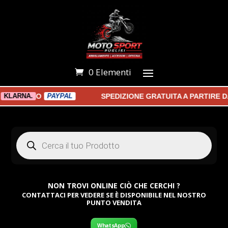
0 Elementi
O
SPEDIZIONE GRATUITA A PARTIRE DA 1
RNA.
PAYPAL
Products
search
NON TROVI ONLINE CIÒ CHE CERCHI ?
CONTATTACI PER VEDERE SE È DISPONIBILE NEL NOSTRO
PUNTO VENDITA
WhatsApp