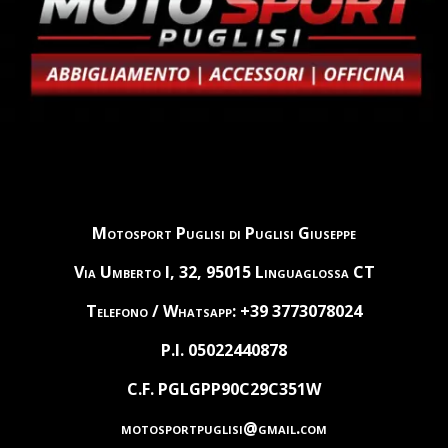
Motosport Puglisi di Puglisi Giuseppe
Via Umberto I, 32, 95015 Linguaglossa CT
Telefono / Whatsapp: +39 3773078024
P.I. 05022440878
C.F. PGLGPP90C29C351W
motosportpuglisi@gmail.com