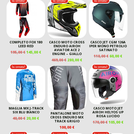
ORIGINALE
ATTUALE
ORIGINALE
ATTU
In offerta!
In offerta!
In offerta!
ORIGINALE
ATTUALE
ERA:
È:
ERA:
È:
ERA:
È:
40,00 €.
20,00 €.
199,00 €.
150,00
220,00 €.
160,00 €.
COMPLETO FOX 180
CASCO MOTO CROSS
CASCO JET CGM 126A
LEED RED
ENDURO AIROH
IPER MONO PETROLIO
AVIATOR ACE 2
SATINATO
IL
IL
195,00
€
145,00
€
ENGINE – GIALLO
IL
IL
110,00
€
60,00
€
PREZZO
PREZZO
IL
IL
469,00
€
280,00
€
PREZZO
PREZ
ORIGINALE
ATTUALE
PREZZO
PREZZO
ORIGINALE
ATTU
In offerta!
In offerta!
ERA:
È:
ORIGINALE
ATTUALE
ERA:
È:
195,00 €.
145,00 €.
ERA:
È:
110,00 €.
60,00 
469,00 €.
280,00 €.
MAGLIA MX J-TRACK
CASCO MOTO JET
SIX BLU BIANCO
AIROH HELYOS UP
PANTALONE MOTO
ROSA LUCIDO
CROSS ENDURO MX
IL
IL
40,00
€
20,00
€
TRACK GRIGIO
IL
IL
170,00
€
105,00
€
PREZZO
PREZZO
PREZZO
PREZ
100,00
€
ORIGINALE
ATTUALE
ORIGINALE
ATTU
ERA:
È: