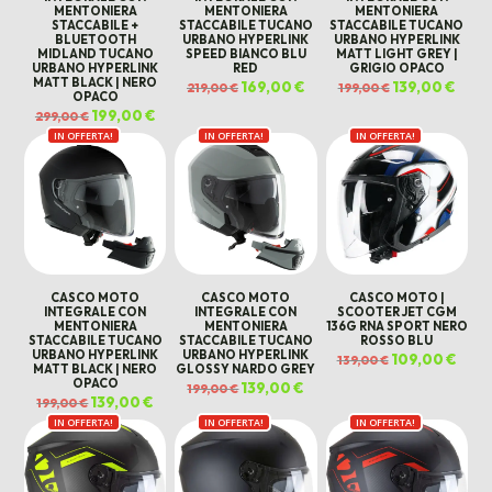
MENTONIERA
MENTONIERA
MENTONIERA
STACCABILE +
STACCABILE TUCANO
STACCABILE TUCANO
BLUETOOTH
URBANO HYPERLINK
URBANO HYPERLINK
MIDLAND TUCANO
SPEED BIANCO BLU
MATT LIGHT GREY |
URBANO HYPERLINK
RED
GRIGIO OPACO
MATT BLACK | NERO
Il
169,00
€
Il
Il
139,00
€
Il
219,00
€
199,00
€
OPACO
prezzo
prezzo
prezzo
prezz
originale
attuale
originale
attua
Il
199,00
€
Il
299,00
€
era:
è:
era:
è:
prezzo
prezzo
219,00 €.
169,00 €.
199,00 €.
139,00
IN OFFERTA!
originale
attuale
IN OFFERTA!
IN OFFERTA!
era:
è:
299,00 €.
199,00 €.
CASCO MOTO
CASCO MOTO
CASCO MOTO |
INTEGRALE CON
INTEGRALE CON
SCOOTER JET CGM
MENTONIERA
MENTONIERA
136G RNA SPORT NERO
STACCABILE TUCANO
STACCABILE TUCANO
ROSSO BLU
URBANO HYPERLINK
URBANO HYPERLINK
Il
109,00
€
Il
139,00
€
MATT BLACK | NERO
GLOSSY NARDO GREY
prezzo
prez
originale
attua
OPACO
Il
139,00
€
Il
199,00
€
era:
è:
prezzo
prezzo
Il
139,00
€
Il
139,00 €.
109,0
199,00
€
originale
attuale
prezzo
prezzo
era:
è:
IN OFFERTA!
originale
attuale
IN OFFERTA!
IN OFFERTA!
199,00 €.
139,00 €.
era:
è:
199,00 €.
139,00 €.