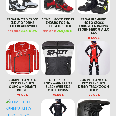
STIVALI MOTO CROSS
STIVALI MOTO CROSS
STIVALI BAMBINO
ENDURO FORMA
ENDURO FORMA
MOTO CROSS
PILOT BLACK/WHITE
PILOT RED/BLACK
ENDURO FM RACING
STORM NERO GIALLO
Il
245,00
€
Il
Il
245,00
€
Il
335,00
€
335,00
€
FLUO
prezzo
prezzo
prezzo
prezzo
originale
attuale
originale
attuale
135,00
€
era:
è:
era:
è:
335,00 €.
245,00 €.
335,00 €.
245,00 €.
COMPLETO MOTO
GILET SHOT
COMPLETO MOTO
CROSS ENDURO
BODYWARMER LITE
CROSS ENDURO
O’SHOW + GUANTI
BLACK WHITE DA
KENNY TRACK ZOOM
ROSSO
MOTOCROSS
BLACK RED
95,00
€
70,00
€
190,00
€