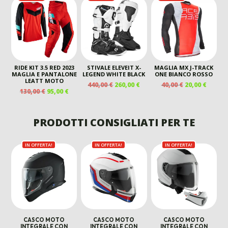
ORIGINALE
ATTUALE
ORIGINALE
ATTU
ERA:
È:
ERA:
È:
ERA:
È:
130,00 €.
99,00 €.
390,00 €.
220,00 €.
190,00 €.
145,00
RIDE KIT 3.5 RED 2023
STIVALE ELEVEIT X-
MAGLIA MX J-TRACK
MAGLIA E PANTALONE
LEGEND WHITE BLACK
ONE BIANCO ROSSO
LEATT MOTO
IL
IL
IL
IL
440,00
€
260,00
€
40,00
€
20,00
€
IL
IL
130,00
€
95,00
€
PREZZO
PREZZO
PREZZO
PREZZ
PREZZO
PREZZO
ORIGINALE
ATTUALE
ORIGINALE
ATTUA
ORIGINALE
ATTUALE
ERA:
È:
ERA:
È:
ERA:
È:
PRODOTTI CONSIGLIATI PER TE
440,00 €.
260,00 €.
40,00 €.
20,00 €
130,00 €.
95,00 €.
IN OFFERTA!
IN OFFERTA!
IN OFFERTA!
CASCO MOTO
CASCO MOTO
CASCO MOTO
INTEGRALE CON
INTEGRALE CON
INTEGRALE CON