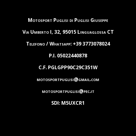
Motosport Puglisi di Puglisi Giuseppe
Via Umberto I, 32, 95015 Linguaglossa CT
Telefono / Whatsapp: +39 3773078024
P.I. 05022440878
C.F. PGLGPP90C29C351W
motosportpuglisi@gmail.com
motosportpuglisi@pec.it
SDI: M5UXCR1