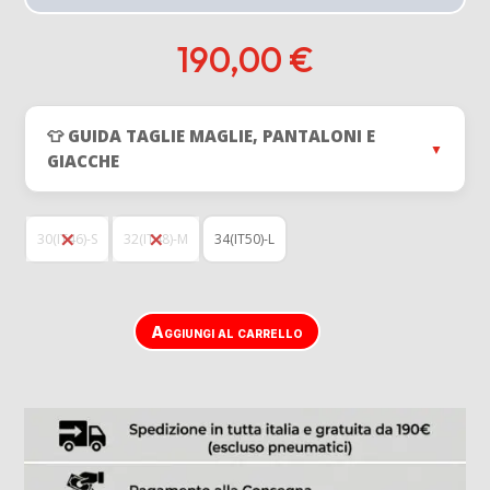
190,00
€
👕 GUIDA TAGLIE MAGLIE, PANTALONI E
▼
GIACCHE
30(IT46)-S
32(IT48)-M
34(IT50)-L
Aggiungi al carrello