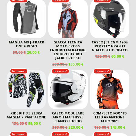
In offerta!
In offerta!
In offerta!
ERA:
È:
40,00 €.
20,00 €.
170,00 €.
105,00
MAGLIA MX J-TRACK
GIACCA TECNICA
CASCO JET CGM 126G
ONE GRIGIO
MOTO CROSS
IPER CITY GRAFITE
ENDURO FM RACING
GIALLO FLUO OPACO
IL
IL
50,00
€
20,00
€
ENDURO HYDRO
IL
IL
120,00
€
60,00
€
PREZZO
PREZZO
JACKET ROSSO
PREZZO
PREZ
ORIGINALE
ATTUALE
IL
IL
208,00
€
135,00
€
ORIGINALE
ATTU
ERA:
È:
PREZZO
PREZZO
In offerta!
In offerta!
In offerta!
ERA:
È:
50,00 €.
20,00 €.
ORIGINALE
ATTUALE
120,00 €.
60,00 
ERA:
È:
208,00 €.
135,00 €.
RIDE KIT 3.5 ZEBRA
CASCO MODULARE
COMPLETO FOX 180
MAGLIA + PANTALONE
AIROH MATHISSE
LEED ARANCIONE
BIANCO LUCIDO
FLUO 2023
IL
IL
130,00
€
99,00
€
IL
IL
IL
IL
390,00
€
220,00
€
190,00
€
145,00
€
PREZZO
PREZZO
PREZZO
PREZZO
PREZZO
PREZ
ORIGINALE
ATTUALE
In offerta!
In offerta!
In offerta!