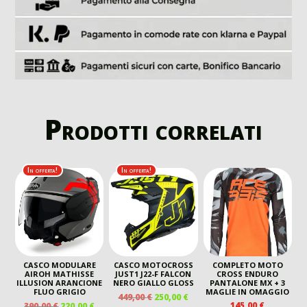
Prodotti correlati
In offerta!
In offerta!
CASCO MODULARE
CASCO MOTOCROSS
COMPLETO MOTO
AIROH MATHISSE
JUST1 J22-F FALCON
CROSS ENDURO
ILLUSION ARANCIONE
NERO GIALLO GLOSS
PANTALONE MX + 3
FLUO GRIGIO
MAGLIE IN OMAGGIO
IL
IL
449,00
€
250,00
€
IL
IL
145,00
€
390,00
€
220,00
€