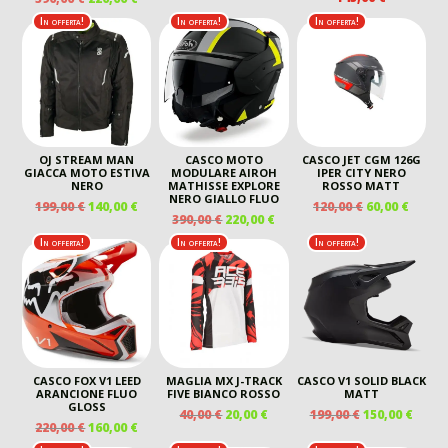
PREZZO
PREZZO
PREZZO
PREZZO
ORIGINALE
ATTUALE
In offerta!
In offerta!
In offerta!
ORIGINALE
ATTUALE
ERA:
È:
ERA:
È:
449,00 €.
250,00 €.
390,00 €.
220,00 €.
OJ STREAM MAN
CASCO MOTO
CASCO JET CGM 126G
GIACCA MOTO ESTIVA
MODULARE AIROH
IPER CITY NERO
NERO
MATHISSE EXPLORE
ROSSO MATT
NERO GIALLO FLUO
IL
IL
IL
IL
199,00
€
140,00
€
120,00
€
60,00
€
IL
IL
390,00
€
220,00
€
PREZZO
PREZZO
PREZZO
PREZ
PREZZO
PREZZO
ORIGINALE
ATTUALE
ORIGINALE
ATTU
In offerta!
In offerta!
In offerta!
ORIGINALE
ATTUALE
ERA:
È:
ERA:
È:
ERA:
È:
199,00 €.
140,00 €.
120,00 €.
60,00 
390,00 €.
220,00 €.
CASCO FOX V1 LEED
MAGLIA MX J-TRACK
CASCO V1 SOLID BLACK
ARANCIONE FLUO
FIVE BIANCO ROSSO
MATT
GLOSS
IL
IL
IL
IL
40,00
€
20,00
€
199,00
€
150,00
€
IL
IL
220,00
€
160,00
€
PREZZO
PREZZO
PREZZO
PREZ
PREZZO
PREZZO