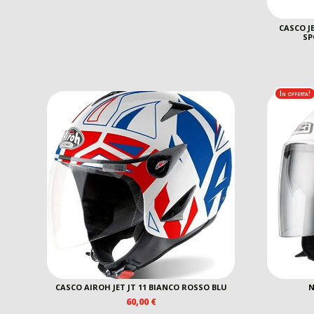
CASCO JE
SP
In offerta!
CASCO AIROH JET JT 11 BIANCO ROSSO BLU
N
60,00
€