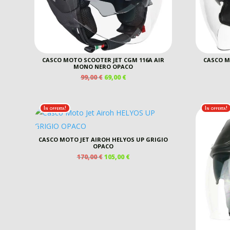
CASCO MOTO SCOOTER JET CGM 116A AIR
CASCO MO
MONO NERO OPACO
IL
IL
99,00
€
69,00
€
PREZZO
PREZZO
ORIGINALE
ATTUALE
ERA:
È:
In offerta!
In offerta!
99,00 €.
69,00 €.
CASCO MOTO JET AIROH HELYOS UP GRIGIO
OPACO
IL
IL
170,00
€
105,00
€
PREZZO
PREZZO
ORIGINALE
ATTUALE
ERA:
È:
170,00 €.
105,00 €.