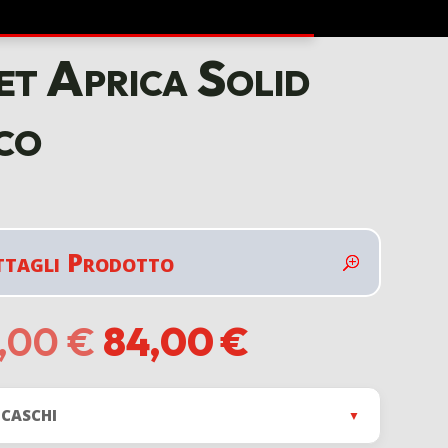
t Aprica Solid
co
ttagli Prodotto
Il
Il
9,00
€
84,00
€
prezzo
prezzo
originale
attuale
era:
è:
 CASCHI
▼
139,00 €.
84,00 €.