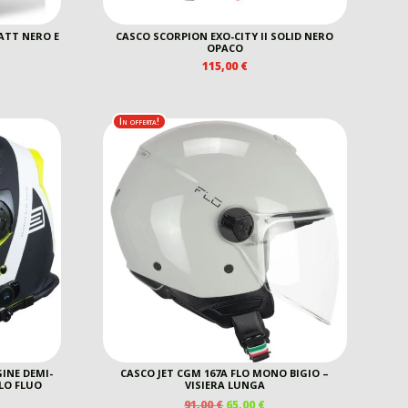
ATT NERO E
CASCO SCORPION EXO-CITY II SOLID NERO
OPACO
115,00
€
REZZO
E
TTUALE
In offerta!
5,00 €.
INE DEMI-
CASCO JET CGM 167A FLO MONO BIGIO –
LLO FLUO
VISIERA LUNGA
IL
IL
91,00
€
65,00
€