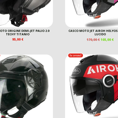
TO ORIGINE DEMI-JET PALIO 2.0
CASCO MOTO JET AIROH HELYOS
TECHY TITANIO
LUCIDO
IL
IL
95,00
€
170,00
€
105,00
€
PREZZO
P
ORIGINAL
A
ERA:
È:
In offerta!
170,00 €.
10