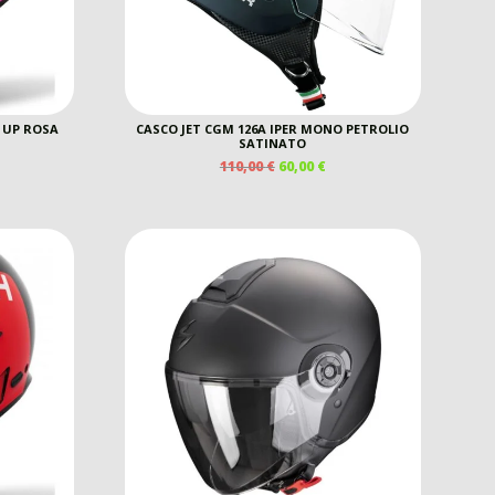
 UP ROSA
CASCO JET CGM 126A IPER MONO PETROLIO
SATINATO
IL
IL
110,00
€
60,00
€
REZZO
PREZZO
PREZZO
E
TTUALE
ORIGINALE
ATTUALE
ERA:
È:
5,00 €.
110,00 €.
60,00 €.