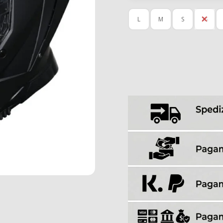
L
M
S
XS