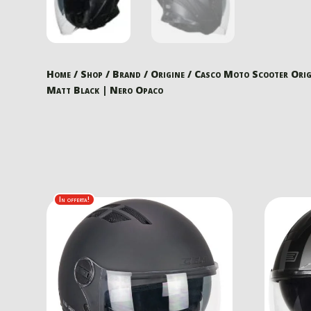
Home
/
Shop
/
Brand
/
Origine
/ Casco Moto Scooter Origi
Matt Black | Nero Opaco
In offerta!