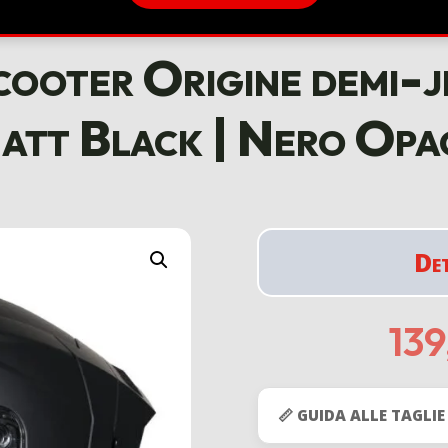
ooter Origine demi-je
att Black | Nero Opa
De
13
📏 GUIDA ALLE TAGLIE