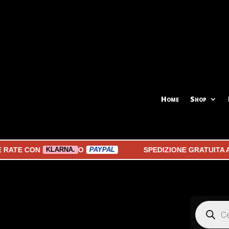
Home
Shop
 CON
O
SPEDIZIONE GRATUITA A PART
KLARNA.
PAYPAL
Products
search