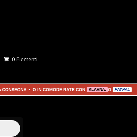
0 Elementi
i
SEGNA • O IN COMODE RATE CON
O
KLARNA.
PAYPAL