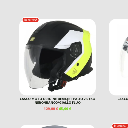
In offerta!
CASCO MOTO ORIGINE DEMI-JET PALIO 2.0 EKO
CASCO
NERO/BIANCO/GIALLO FLUO
IL
IL
129,00
€
65,00
€
PREZZO
PREZZO
ORIGINALE
ATTUALE
ERA:
È:
In offerta!