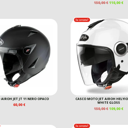
IL
IL
150,00
€
110,00
€
ORIGINALE
ATTUALE
PREZZO
P
ERA:
È:
ORIGINAL
A
60,00 €.
45,00 €.
ERA:
È:
In offerta!
150,00 €.
11
 AIROH JET JT 11 NERO OPACO
CASCO MOTO JET AIROH HELYI
WHITE GLOSS
60,00
€
IL
IL
150,00
€
109,00
€
PREZZO
P
ORIGINAL
A
ERA:
È:
In offerta!