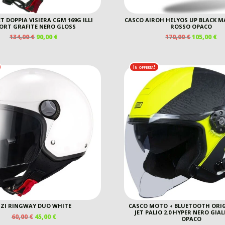
T DOPPIA VISIERA CGM 169G ILLI
CASCO AIROH HELYOS UP BLACK M
ORT GRAFITE NERO GLOSS
ROSSO OPACO
IL
IL
IL
IL
134,00
€
90,00
€
170,00
€
105,00
€
PREZZO
PREZZO
PREZZO
P
ORIGINALE
ATTUALE
ORIGINAL
A
ERA:
È:
ERA:
È:
In offerta!
134,00 €.
90,00 €.
170,00 €.
10
ZI RINGWAY DUO WHITE
CASCO MOTO + BLUETOOTH ORIG
JET PALIO 2.0 HYPER NERO GIA
IL
IL
60,00
€
45,00
€
OPACO
PREZZO
PREZZO