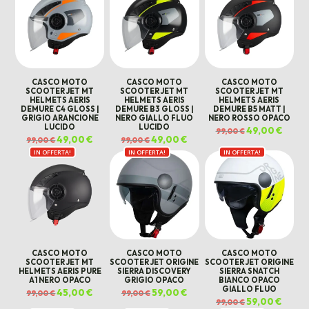
CASCO MOTO
CASCO MOTO
CASCO MOTO
SCOOTER JET MT
SCOOTER JET MT
SCOOTER JET MT
HELMETS AERIS
HELMETS AERIS
HELMETS AERIS
DEMURE C4 GLOSS |
DEMURE B3 GLOSS |
DEMURE B5 MATT |
GRIGIO ARANCIONE
NERO GIALLO FLUO
NERO ROSSO OPACO
LUCIDO
LUCIDO
Il
49,00
€
Il
99,00
€
prezzo
prezz
Il
49,00
€
Il
Il
49,00
€
Il
99,00
€
99,00
€
originale
attual
prezzo
prezzo
prezzo
prezzo
era:
è:
IN OFFERTA!
originale
attuale
IN OFFERTA!
originale
attuale
IN OFFERTA!
99,00 €.
49,00 
era:
è:
era:
è:
99,00 €.
49,00 €.
99,00 €.
49,00 €.
CASCO MOTO
CASCO MOTO
CASCO MOTO
SCOOTER JET MT
SCOOTER JET ORIGINE
SCOOTER JET ORIGINE
HELMETS AERIS PURE
SIERRA DISCOVERY
SIERRA SNATCH
A1 NERO OPACO
GRIGIO OPACO
BIANCO OPACO
GIALLO FLUO
Il
45,00
€
Il
Il
59,00
€
Il
99,00
€
99,00
€
prezzo
prezzo
prezzo
prezzo
Il
59,00
€
Il
99,00
€
originale
attuale
originale
attuale
prezzo
prezz