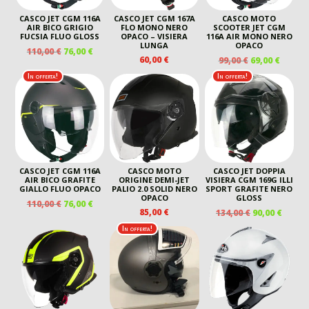
CASCO JET CGM 116A
CASCO JET CGM 167A
CASCO MOTO
AIR BICO GRIGIO
FLO MONO NERO
SCOOTER JET CGM
FUCSIA FLUO GLOSS
OPACO – VISIERA
116A AIR MONO NERO
LUNGA
OPACO
IL
IL
110,00
€
76,00
€
IL
IL
60,00
€
99,00
€
69,00
€
PREZZO
PREZZO
PREZZO
PREZZ
ORIGINALE
ATTUALE
In offerta!
In offerta!
ORIGINALE
ATTUA
ERA:
È:
ERA:
È:
110,00 €.
76,00 €.
99,00 €.
69,00 €
CASCO JET CGM 116A
CASCO MOTO
CASCO JET DOPPIA
AIR BICO GRAFITE
ORIGINE DEMI-JET
VISIERA CGM 169G ILLI
GIALLO FLUO OPACO
PALIO 2.0 SOLID NERO
SPORT GRAFITE NERO
OPACO
GLOSS
IL
IL
110,00
€
76,00
€
IL
IL
85,00
€
134,00
€
90,00
€
PREZZO
PREZZO
PREZZO
PREZ
ORIGINALE
ATTUALE
In offerta!
ORIGINALE
ATTU
ERA:
È:
ERA:
È:
110,00 €.
76,00 €.
134,00 €.
90,00 