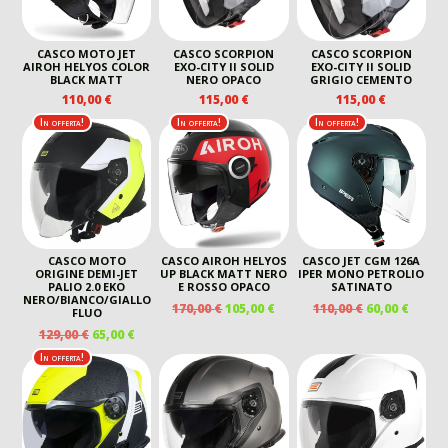
CASCO MOTO JET
CASCO SCORPION
CASCO SCORPION
AIROH HELYOS COLOR
EXO-CITY II SOLID
EXO-CITY II SOLID
BLACK MATT
NERO OPACO
GRIGIO CEMENTO
110,00
€
115,00
€
115,00
€
In offerta!
In offerta!
In offerta!
CASCO MOTO
CASCO AIROH HELYOS
CASCO JET CGM 126A
ORIGINE DEMI-JET
UP BLACK MATT NERO
IPER MONO PETROLIO
PALIO 2.0 EKO
E ROSSO OPACO
SATINATO
NERO/BIANCO/GIALLO
IL
IL
IL
IL
170,00
€
105,00
€
110,00
€
60,00
€
FLUO
PREZZO
PREZZO
PREZZO
PREZ
IL
IL
129,00
€
65,00
€
ORIGINALE
ATTUALE
ORIGINALE
ATTU
PREZZO
PREZZO
In offerta!
ERA:
È:
ERA:
È:
ORIGINALE
ATTUALE
170,00 €.
105,00 €.
110,00 €.
60,00 
ERA:
È:
129,00 €.
65,00 €.