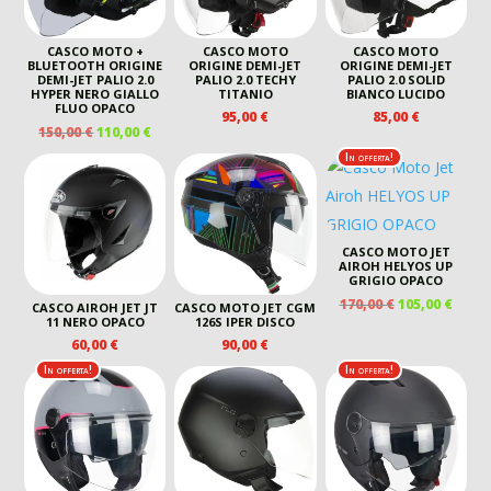
CASCO MOTO +
CASCO MOTO
CASCO MOTO
BLUETOOTH ORIGINE
ORIGINE DEMI-JET
ORIGINE DEMI-JET
DEMI-JET PALIO 2.0
PALIO 2.0 TECHY
PALIO 2.0 SOLID
HYPER NERO GIALLO
TITANIO
BIANCO LUCIDO
FLUO OPACO
95,00
€
85,00
€
IL
IL
150,00
€
110,00
€
PREZZO
PREZZO
In offerta!
ORIGINALE
ATTUALE
ERA:
È:
150,00 €.
110,00 €.
CASCO MOTO JET
AIROH HELYOS UP
GRIGIO OPACO
IL
IL
170,00
€
105,00
€
CASCO AIROH JET JT
CASCO MOTO JET CGM
PREZZO
PREZ
11 NERO OPACO
126S IPER DISCO
ORIGINALE
ATTU
60,00
€
90,00
€
ERA:
È:
In offerta!
In offerta!
170,00 €.
105,00