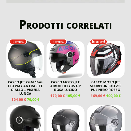
Prodotti correlati
In offerta!
In offerta!
In offerta!
CASCO JET CGM 167G
CASCO MOTO JET
CASCO MOTO JET
FLO WAY ANTRACITE
AIROH HELYOS UP
SCORPION EXO 230
GIALLO – VISIERA
ROSA LUCIDO
PUL NERO ROSSO
LUNGA
IL
IL
IL
IL
170,00
€
105,00
€
169,00
€
100,00
€
IL
IL
104,00
€
70,00
€
PREZZO
PREZZO
PREZZO
PREZ
PREZZO
PREZZO
ORIGINALE
ATTUALE
ORIGINALE
ATTU
ORIGINALE
ATTUALE
ERA:
È:
ERA:
È:
ERA:
È:
170,00 €.
105,00 €.
169,00 €.
100,00
104,00 €.
70,00 €.