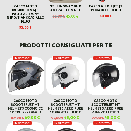
CASCO MOTO
NZI RINGWAY DUO
CASCO AIROH JET JT
ORIGINE DEMI-JET
ANTRACITE MATT
11 BIANCO LUCIDO
PALIO 2.0 TECHY
IL
IL
60,00
€
60,00
€
45,00
€
NERO/BIANCO/GIALLO
PREZZO
PREZZO
FLUO
ORIGINALE
ATTUALE
95,00
€
ERA:
È:
60,00 €.
45,00 €.
PRODOTTI CONSIGLIATI PER TE
IN OFFERTA!
IN OFFERTA!
IN OFFERTA!
CASCO MOTO
CASCO MOTO
CASCO MOTO
SCOOTER JET MT
SCOOTER JET MT
SCOOTER JET MT
HELMETS COSMO C2
HELMETS AERIS PURE
HELMETS AERIS PURE
SV CRUISER OPACO
A0 BIANCO LUCIDO
A1 NERO LUCIDO
Il
69,00
€
Il
Il
45,00
€
Il
Il
45,00
€
Il
159,00
€
99,00
€
99,00
€
prezzo
prezzo
prezzo
prezzo
prezzo
prezz
IN OFFERTA!
originale
attuale
IN OFFERTA!
originale
attuale
IN OFFERTA!
originale
attual
era:
è:
era:
è:
era:
è:
159,00 €.
69,00 €.
99,00 €.
45,00 €.
99,00 €.
45,00 