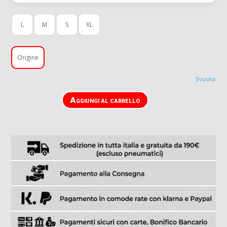
L
M
S
XL
Origine
Svuota
Aggiungi al carrello