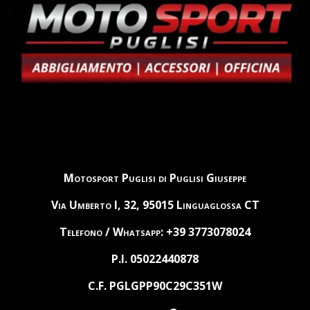
Motosport Puglisi di Puglisi Giuseppe
Via Umberto I, 32, 95015 Linguaglossa CT
Telefono / Whatsapp: +39 3773078024
P.I. 05022440878
C.F. PGLGPP90C29C351W