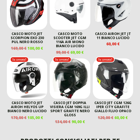
120,00 €.
60,00 €.
104,00 €.
70,00 €.
CASCO MOTO JET
CASCO MOTO
CASCO AIROH JET JT
SCORPION EXO 230
SCOOTER JET CGM
11 BIANCO LUCIDO
PUL NERO ROSSO
116A AIR MONO
60,00
€
BIANCO LUCIDO
IL
IL
169,00
€
100,00
€
IL
IL
99,00
€
69,00
€
PREZZO
PREZZO
PREZZO
PREZZO
ORIGINALE
ATTUALE
In offerta!
In offerta!
In offerta!
ORIGINALE
ATTUALE
ERA:
È:
ERA:
È:
169,00 €.
100,00 €.
99,00 €.
69,00 €.
CASCO MOTO JET
CASCO JET DOPPIA
CASCO JET CGM 126G
AIROH HELYOS UP
VISIERA CGM 169G ILLI
IPER CITY GRAFITE
BIANCO NERO LUCIDO
SPORT GRAFITE NERO
GIALLO FLUO OPACO
GLOSS
IL
IL
IL
IL
170,00
€
105,00
€
120,00
€
60,00
€
IL
IL
134,00
€
90,00
€
PREZZO
PREZZO
PREZZO
PREZ
PREZZO
PREZZO
ORIGINALE
ATTUALE
ORIGINALE
ATTU
ORIGINALE
ATTUALE
ERA:
È:
ERA:
È:
ERA:
È:
170,00 €.
105,00 €.
120,00 €.
60,00 