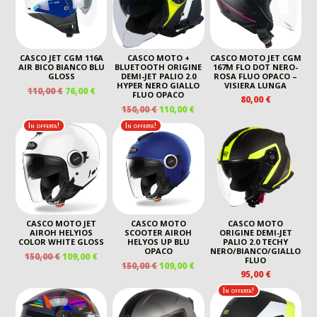
CASCO JET CGM 116A
CASCO MOTO +
CASCO MOTO JET CGM
AIR BICO BIANCO BLU
BLUETOOTH ORIGINE
167M FLO DOT NERO-
GLOSS
DEMI-JET PALIO 2.0
ROSA FLUO OPACO –
HYPER NERO GIALLO
VISIERA LUNGA
IL
IL
110,00
€
76,00
€
FLUO OPACO
80,00
€
PREZZO
PREZZO
IL
IL
150,00
€
110,00
€
ORIGINALE
ATTUALE
PREZZO
PREZZO
In offerta!
In offerta!
ERA:
È:
ORIGINALE
ATTUALE
110,00 €.
76,00 €.
ERA:
È:
150,00 €.
110,00 €.
CASCO MOTO JET
CASCO MOTO
CASCO MOTO
AIROH HELYIOS
SCOOTER AIROH
ORIGINE DEMI-JET
COLOR WHITE GLOSS
HELYOS UP BLU
PALIO 2.0 TECHY
OPACO
NERO/BIANCO/GIALLO
IL
IL
150,00
€
109,00
€
FLUO
IL
IL
150,00
€
109,00
€
PREZZO
PREZZO
95,00
€
PREZZO
PREZZO
ORIGINALE
ATTUALE
ORIGINALE
ATTUALE
In offerta!
ERA:
È:
ERA:
È:
150,00 €.
109,00 €.
150,00 €.
109,00 €.