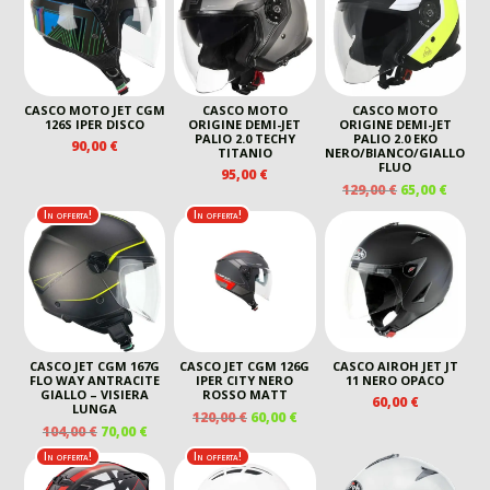
CASCO MOTO JET CGM
CASCO MOTO
CASCO MOTO
126S IPER DISCO
ORIGINE DEMI-JET
ORIGINE DEMI-JET
PALIO 2.0 TECHY
PALIO 2.0 EKO
90,00
€
TITANIO
NERO/BIANCO/GIALLO
FLUO
95,00
€
IL
IL
129,00
€
65,00
€
PREZZO
PREZ
In offerta!
In offerta!
ORIGINALE
ATTU
ERA:
È:
129,00 €.
65,00 
CASCO JET CGM 167G
CASCO JET CGM 126G
CASCO AIROH JET JT
FLO WAY ANTRACITE
IPER CITY NERO
11 NERO OPACO
GIALLO – VISIERA
ROSSO MATT
60,00
€
LUNGA
IL
IL
120,00
€
60,00
€
IL
IL
104,00
€
70,00
€
PREZZO
PREZZO
PREZZO
PREZZO
ORIGINALE
ATTUALE
In offerta!
In offerta!
ORIGINALE
ATTUALE
ERA:
È:
ERA:
È: