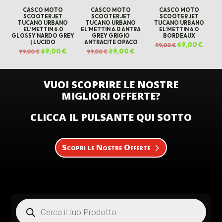
CASCO MOTO
CASCO MOTO
CASCO MOTO
SCOOTER JET
SCOOTER JET
SCOOTER JET
TUCANO URBANO
TUCANO URBANO
TUCANO URBANO
EL’METTIN 6.0
EL’METTIN 6.0 ANTRA
EL’METTIN 6.0
GLOSSY NARDO GREY
GREY GRIGIO
BORDEAUX
| LUCIDO
ANTRACITE OPACO
Il
69,00
€
Il
99,00
€
prezzo
prezz
Il
69,00
€
Il
Il
69,00
€
Il
99,00
€
99,00
€
originale
attual
prezzo
prezzo
prezzo
prezzo
era:
è:
originale
attuale
originale
attuale
99,00 €.
69,00 
era:
è:
era:
è:
99,00 €.
69,00 €.
99,00 €.
69,00 €.
VUOI SCOPRIRE LE NOSTRE
MIGLIORI OFFERTE?
CLICCA IL PULSANTE QUI SOTTO
Scopri le Nostre Offerte
Products
search