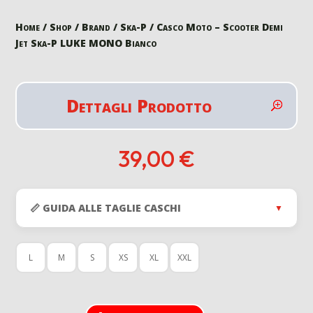
Home
/
Shop
/
Brand
/
Ska-P
/ Casco Moto – Scooter Demi
Jet Ska-P LUKE MONO Bianco
Dettagli Prodotto
39,00
€
📏 GUIDA ALLE TAGLIE CASCHI
▼
L
M
S
XS
XL
XXL