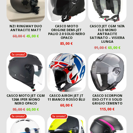
NZI RINGWAY DUO
CASCO MOTO
CASCO JET CGM 167A
ANTRACITE MATT
ORIGINE DEMI-JET
FLO MONO
PALIO 2.0 SOLID NERO
ANTRACITE
IL
IL
60,00
€
45,00
€
OPACO
SATINATO – VISIERA
PREZZO
PREZZO
LUNGA
85,00
€
ORIGINALE
ATTUALE
IL
IL
91,00
€
65,00
€
ERA:
È:
PREZZO
PREZZ
In offerta!
60,00 €.
45,00 €.
ORIGINALE
ATTUA
ERA:
È:
91,00 €.
65,00 €
CASCO MOTO JET CGM
CASCO AIROH JET JT
CASCO SCORPION
126A IPER MONO
11 BIANCO ROSSO BLU
EXO-CITY II SOLID
NERO OPACO
GRIGIO CEMENTO
60,00
€
IL
IL
115,00
€
95,00
€
60,00
€
PREZZO
PREZZO
In offerta!
In offerta!
ORIGINALE
ATTUALE
ERA:
È:
95,00 €.
60,00 €.