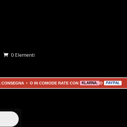
0 Elementi
i
SEGNA • O IN COMODE RATE CON
O
KLARNA.
PAYPAL