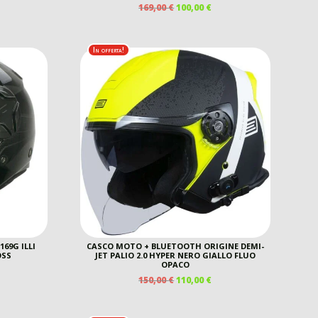
IL
IL
169,00
€
100,00
€
EZZO
PREZZO
PREZZO
E
TUALE
ORIGINALE
ATTUALE
ERA:
È:
In offerta!
00 €.
169,00 €.
100,00 €.
169G ILLI
CASCO MOTO + BLUETOOTH ORIGINE DEMI-
OSS
JET PALIO 2.0 HYPER NERO GIALLO FLUO
OPACO
IL
IL
150,00
€
110,00
€
EZZO
PREZZO
PREZZO
E
TUALE
ORIGINALE
ATTUALE
ERA:
È: