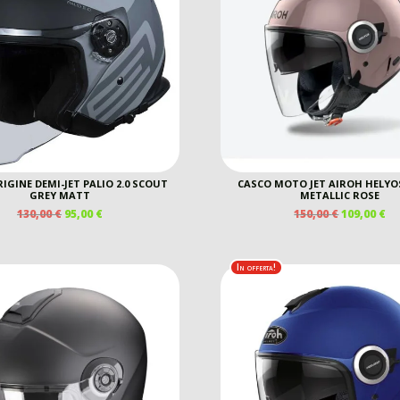
IGINE DEMI-JET PALIO 2.0 SCOUT
CASCO MOTO JET AIROH HELYO
GREY MATT
METALLIC ROSE
IL
IL
IL
IL
130,00
€
95,00
€
150,00
€
109,00
€
PREZZO
PREZZO
PREZZO
P
ORIGINALE
ATTUALE
ORIGINAL
A
ERA:
È:
ERA:
È:
In offerta!
130,00 €.
95,00 €.
150,00 €.
10