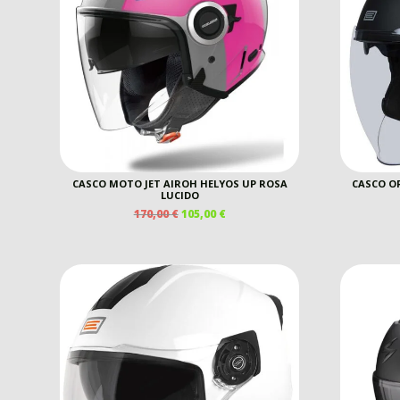
CASCO MOTO JET AIROH HELYOS UP ROSA
CASCO OR
LUCIDO
IL
IL
170,00
€
105,00
€
PREZZO
PREZZO
ORIGINALE
ATTUALE
ERA:
È:
170,00 €.
105,00 €.