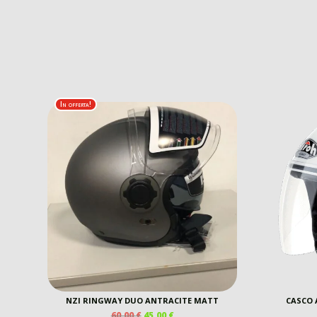
In offerta!
NZI RINGWAY DUO ANTRACITE MATT
CASCO 
IL
IL
60,00
€
45,00
€