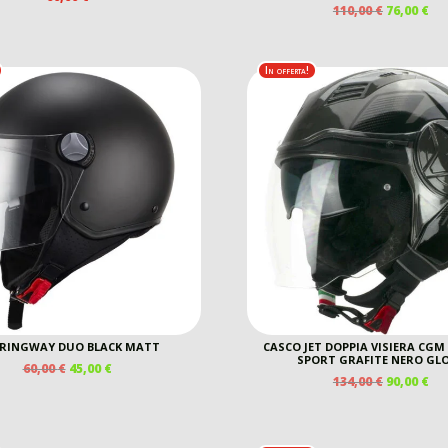
IL
IL
110,00
€
76,00
€
PREZZO
PR
ORIGINAL
AT
ERA:
È:
In offerta!
110,00 €.
76,
 RINGWAY DUO BLACK MATT
CASCO JET DOPPIA VISIERA CGM 
SPORT GRAFITE NERO GL
IL
IL
60,00
€
45,00
€
IL
IL
134,00
€
90,00
€
PREZZO
PREZZO
PREZZO
PR
ORIGINALE
ATTUALE
ORIGINAL
AT
ERA:
È:
ERA:
È:
60,00 €.
45,00 €.