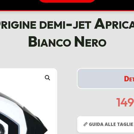
igine demi-jet Aprica
Bianco Nero
De
14
📏 GUIDA ALLE TAGLIE