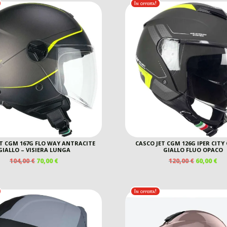
134,00 €.
90,
In offerta!
ET CGM 167G FLO WAY ANTRACITE
CASCO JET CGM 126G IPER CITY
GIALLO – VISIERA LUNGA
GIALLO FLUO OPACO
IL
IL
IL
IL
104,00
€
70,00
€
120,00
€
60,00
€
PREZZO
PREZZO
PREZZO
PR
ORIGINALE
ATTUALE
ORIGINAL
AT
ERA:
È:
ERA:
È:
In offerta!
104,00 €.
70,00 €.
120,00 €.
60,