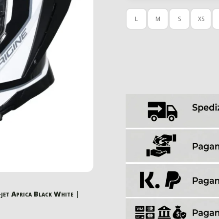
L
M
S
XS
jet Aprica Black White |