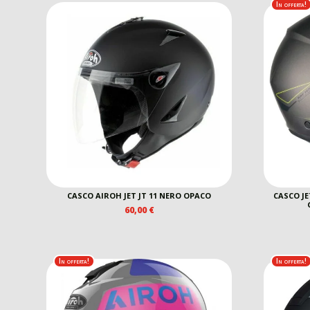
95,00 €.
60,00 €.
In offerta!
CASCO AIROH JET JT 11 NERO OPACO
CASCO J
60,00
€
In offerta!
In offerta!