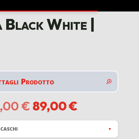
 Black White |
ttagli Prodotto
Il
Il
9,00
€
89,00
€
prezzo
prezzo
originale
attuale
era:
è:
 CASCHI
▼
149,00 €.
89,00 €.