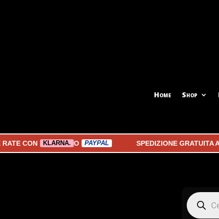
Home
Shop
 CON
O
SPEDIZIONE GRATUITA A PART
KLARNA.
PAYPAL
Products
search