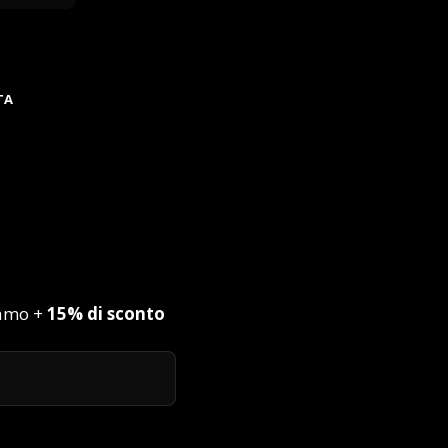
TA
iamo +
15% di sconto