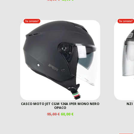
PREZZO
PREZZO
ORIGINALE
ATTUALE
ERA:
È:
60,00 €.
45,00 €.
In offerta!
In offerta!
CASCO MOTO JET CGM 126A IPER MONO NERO
NZI
OPACO
IL
IL
95,00
€
60,00
€
PREZZO
PREZZO
ORIGINALE
ATTUALE
ERA:
È: