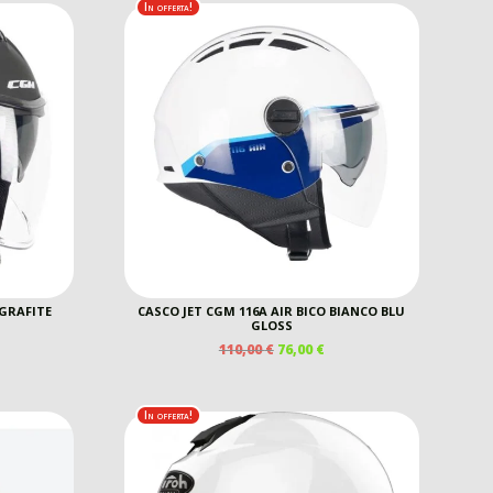
00 €.
In offerta!
150,00 €.
110,00 €.
 GRAFITE
CASCO JET CGM 116A AIR BICO BIANCO BLU
GLOSS
IL
IL
110,00
€
76,00
€
EZZO
PREZZO
PREZZO
E
TUALE
ORIGINALE
ATTUALE
ERA:
È:
In offerta!
00 €.
110,00 €.
76,00 €.