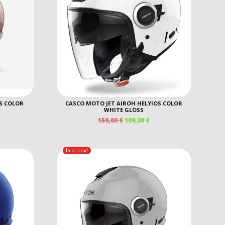
S COLOR
CASCO MOTO JET AIROH HELYIOS COLOR
WHITE GLOSS
IL
IL
150,00
€
109,00
€
REZZO
PREZZO
PREZZO
E
TTUALE
ORIGINALE
ATTUALE
ERA:
È:
In offerta!
9,00 €.
150,00 €.
109,00 €.