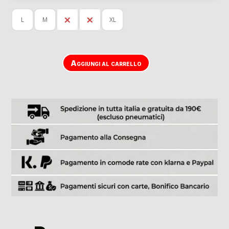
L
M
S
XS
XL
Aggiungi al carrello