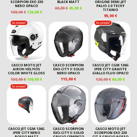
SCORPION EXO 230
BLACK MATT
ORIGINE DEMI-JET
NERO OPACO
PALIO 2.0 TECHY
IL
IL
60,00
€
45,00
€
TITANIO
IL
IL
169,00
€
126,00
€
PREZZO
PREZZO
95,00
€
PREZZO
PREZZO
ORIGINALE
ATTUALE
ORIGINALE
ATTUALE
In offerta!
In offerta!
ERA:
È:
ERA:
È:
60,00 €.
45,00 €.
169,00 €.
126,00 €.
CASCO MOTO JET
CASCO SCORPION
CASCO JET CGM 126G
AIROH HELYIOS
EXO-CITY II SOLID
IPER CITY GRAFITE
COLOR WHITE GLOSS
NERO OPACO
GIALLO FLUO OPACO
IL
IL
IL
IL
115,00
€
150,00
€
109,00
€
120,00
€
60,00
€
PREZZO
PREZZO
PREZZO
PREZ
In offerta!
ORIGINALE
ATTUALE
ORIGINALE
ATTU
ERA:
È:
ERA:
È:
150,00 €.
109,00 €.
120,00 €.
60,00 
CASCO JET CGM 126G
CASCO SCORPION
CASCO MOTO JET
IPER CITY NERO
EXO-CITY II SOLID
SCORPION EXO 230
ROSSO MATT
GRIGIO CEMENTO
CIT-E GRIGIO ROSSO