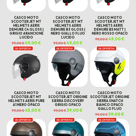
CASCO MOTO
CASCO MOTO
CASCO MOTO
SCOOTER JET MT
SCOOTER JET MT
SCOOTER JET MT
HELMETS AERIS
HELMETS AERIS
HELMETS AERIS
DEMURE C4 GLOSS |
DEMURE B3 GLOSS |
DEMURE B5 MATT |
GRIGIO ARANCIONE
NERO GIALLO FLUO
NERO ROSSO OPACO
LUCIDO
LUCIDO
Il
49,00
€
Il
99,00
€
prezzo
prezz
Il
49,00
€
Il
Il
49,00
€
Il
99,00
€
99,00
€
originale
attual
prezzo
prezzo
prezzo
prezzo
era:
è:
IN OFFERTA!
originale
attuale
IN OFFERTA!
originale
attuale
IN OFFERTA!
99,00 €.
49,00 
era:
è:
era:
è:
99,00 €.
49,00 €.
99,00 €.
49,00 €.
CASCO MOTO
CASCO MOTO
CASCO MOTO
SCOOTER JET MT
SCOOTER JET ORIGINE
SCOOTER JET ORIGINE
HELMETS AERIS PURE
SIERRA DISCOVERY
SIERRA SNATCH
A1 NERO OPACO
GRIGIO OPACO
BIANCO OPACO
GIALLO FLUO
Il
45,00
€
Il
Il
59,00
€
Il
99,00
€
99,00
€
prezzo
prezzo
prezzo
prezzo
Il
59,00
€
Il
99,00
€
originale
attuale
originale
attuale
prezzo
prezz
era:
è:
era:
è:
IN OFFERTA!
IN OFFERTA!
IN OFFERTA!
originale
attual
99,00 €.
45,00 €.
99,00 €.
59,00 €.
era:
è:
99,00 €.
59,00 €