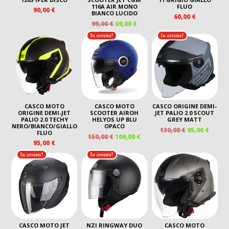
116A AIR MONO
FLUO
90,00
€
BIANCO LUCIDO
60,00
€
IL
IL
99,00
€
69,00
€
PREZZO
PREZZO
In offerta!
In offerta!
ORIGINALE
ATTUALE
ERA:
È:
99,00 €.
69,00 €.
CASCO MOTO
CASCO MOTO
CASCO ORIGINE DEMI-
ORIGINE DEMI-JET
SCOOTER AIROH
JET PALIO 2.0 SCOUT
PALIO 2.0 TECHY
HELYOS UP BLU
GREY MATT
NERO/BIANCO/GIALLO
OPACO
IL
IL
130,00
€
95,00
€
FLUO
IL
IL
150,00
€
109,00
€
PREZZO
PREZ
95,00
€
PREZZO
PREZZO
ORIGINALE
ATTU
ORIGINALE
ATTUALE
In offerta!
In offerta!
ERA:
È:
ERA:
È:
130,00 €.
95,00 
150,00 €.
109,00 €.
CASCO MOTO JET
NZI RINGWAY DUO
CASCO MOTO