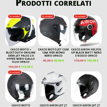
Prodotti correlati
In offerta!
In offerta!
In offerta!
CASCO MOTO +
CASCO MOTO JET CGM
CASCO AIROH HELYOS
BLUETOOTH ORIGINE
126A IPER MONO
UP BLACK MATT NERO
DEMI-JET PALIO 2.0
NERO OPACO
E ROSSO OPACO
HYPER NERO GIALLO
IL
IL
IL
IL
95,00
€
60,00
€
170,00
€
105,00
€
FLUO OPACO
PREZZO
PREZZO
PREZZO
PREZ
IL
IL
150,00
€
110,00
€
ORIGINALE
ATTUALE
ORIGINALE
ATTU
PREZZO
PREZZO
In offerta!
ERA:
È:
ERA:
È:
ORIGINALE
ATTUALE
95,00 €.
60,00 €.
170,00 €.
105,00
ERA:
È:
150,00 €.
110,00 €.
CASCO MOTO
CASCO AIROH JET JT
CASCO AIROH JET JT