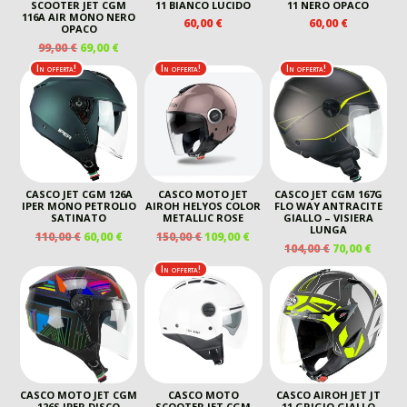
SCOOTER JET CGM
11 BIANCO LUCIDO
11 NERO OPACO
116A AIR MONO NERO
60,00
€
60,00
€
OPACO
IL
IL
99,00
€
69,00
€
PREZZO
PREZZO
In offerta!
In offerta!
In offerta!
ORIGINALE
ATTUALE
ERA:
È:
99,00 €.
69,00 €.
CASCO JET CGM 126A
CASCO MOTO JET
CASCO JET CGM 167G
IPER MONO PETROLIO
AIROH HELYOS COLOR
FLO WAY ANTRACITE
SATINATO
METALLIC ROSE
GIALLO – VISIERA
LUNGA
IL
IL
IL
IL
110,00
€
60,00
€
150,00
€
109,00
€
IL
IL
104,00
€
70,00
€
PREZZO
PREZZO
PREZZO
PREZZO
PREZZO
PREZ
ORIGINALE
ATTUALE
ORIGINALE
ATTUALE
In offerta!
ORIGINALE
ATTU
ERA:
È:
ERA:
È:
ERA:
È:
110,00 €.
60,00 €.
150,00 €.
109,00 €.
104,00 €.
70,00 
CASCO MOTO JET CGM
CASCO MOTO
CASCO AIROH JET JT
126S IPER DISCO
SCOOTER JET CGM
11 GRIGIO GIALLO