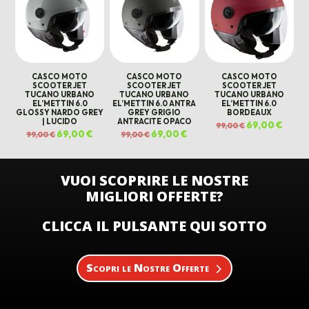
CASCO MOTO
CASCO MOTO
CASCO MOTO
SCOOTER JET
SCOOTER JET
SCOOTER JET
TUCANO URBANO
TUCANO URBANO
TUCANO URBANO
EL’METTIN 6.0
EL’METTIN 6.0 ANTRA
EL’METTIN 6.0
GLOSSY NARDO GREY
GREY GRIGIO
BORDEAUX
| LUCIDO
ANTRACITE OPACO
Il
69,00
€
Il
99,00
€
prezzo
prezz
Il
69,00
€
Il
Il
69,00
€
Il
99,00
€
99,00
€
originale
attual
prezzo
prezzo
prezzo
prezzo
era:
è:
originale
attuale
originale
attuale
99,00 €.
69,00 
era:
è:
era:
è:
99,00 €.
69,00 €.
99,00 €.
69,00 €.
VUOI SCOPRIRE LE NOSTRE
MIGLIORI OFFERTE?
CLICCA IL PULSANTE QUI SOTTO
Scopri le Nostre Offerte