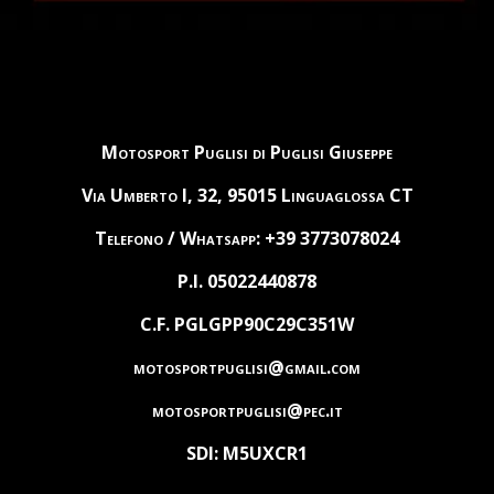
Motosport Puglisi di Puglisi Giuseppe
Via Umberto I, 32, 95015 Linguaglossa CT
Telefono / Whatsapp: +39 3773078024
P.I. 05022440878
C.F. PGLGPP90C29C351W
motosportpuglisi@gmail.com
motosportpuglisi@pec.it
SDI: M5UXCR1