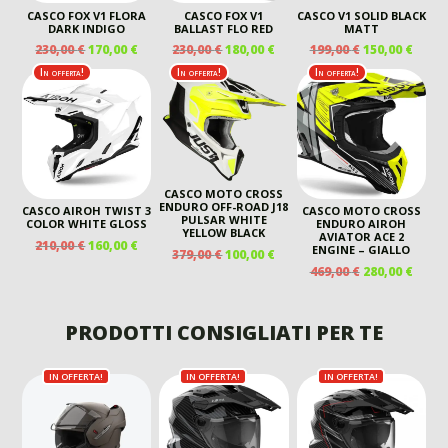
CASCO FOX V1 FLORA
CASCO FOX V1
CASCO V1 SOLID BLACK
DARK INDIGO
BALLAST FLO RED
MATT
IL
IL
IL
IL
IL
IL
230,00
€
170,00
€
230,00
€
180,00
€
199,00
€
150,00
€
PREZZO
PREZZO
PREZZO
PREZZO
PREZZO
PREZ
In offerta!
In offerta!
In offerta!
ORIGINALE
ATTUALE
ORIGINALE
ATTUALE
ORIGINALE
ATTU
ERA:
È:
ERA:
È:
ERA:
È:
230,00 €.
170,00 €.
230,00 €.
180,00 €.
199,00 €.
150,00
CASCO MOTO CROSS
ENDURO OFF-ROAD J18
CASCO AIROH TWIST 3
CASCO MOTO CROSS
PULSAR WHITE
COLOR WHITE GLOSS
ENDURO AIROH
YELLOW BLACK
AVIATOR ACE 2
IL
IL
210,00
€
160,00
€
ENGINE – GIALLO
IL
IL
379,00
€
100,00
€
PREZZO
PREZZO
IL
IL
PREZZO
PREZZO
469,00
€
280,00
€
ORIGINALE
ATTUALE
PREZZO
PREZ
ORIGINALE
ATTUALE
ERA:
È:
ORIGINALE
ATTU
ERA:
È:
210,00 €.
160,00 €.
ERA:
È:
379,00 €.
100,00 €.
PRODOTTI CONSIGLIATI PER TE
469,00 €.
280,00
IN OFFERTA!
IN OFFERTA!
IN OFFERTA!