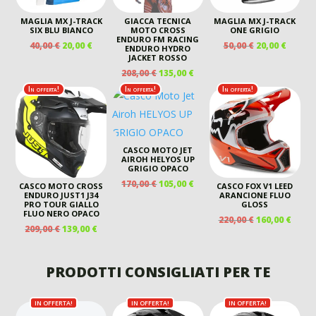
MAGLIA MX J-TRACK
GIACCA TECNICA
MAGLIA MX J-TRACK
SIX BLU BIANCO
MOTO CROSS
ONE GRIGIO
ENDURO FM RACING
IL
IL
IL
IL
40,00
€
20,00
€
50,00
€
20,00
€
ENDURO HYDRO
PREZZO
PREZZO
PREZZO
PREZZ
JACKET ROSSO
ORIGINALE
ATTUALE
ORIGINALE
ATTUA
IL
IL
208,00
€
135,00
€
ERA:
È:
ERA:
È:
PREZZO
PREZZO
In offerta!
In offerta!
In offerta!
40,00 €.
20,00 €.
50,00 €.
20,00 €
ORIGINALE
ATTUALE
ERA:
È:
208,00 €.
135,00 €.
CASCO MOTO JET
AIROH HELYOS UP
GRIGIO OPACO
IL
IL
170,00
€
105,00
€
CASCO MOTO CROSS
CASCO FOX V1 LEED
PREZZO
PREZZO
ENDURO JUST1 J34
ARANCIONE FLUO
PRO TOUR GIALLO
GLOSS
ORIGINALE
ATTUALE
FLUO NERO OPACO
IL
IL
220,00
€
160,00
€
ERA:
È:
IL
IL
209,00
€
139,00
€
PREZZO
PREZ
170,00 €.
105,00 €.
PREZZO
PREZZO
ORIGINALE
ATTU
ORIGINALE
ATTUALE
ERA:
È:
ERA:
È:
PRODOTTI CONSIGLIATI PER TE
220,00 €.
160,00
209,00 €.
139,00 €.
IN OFFERTA!
IN OFFERTA!
IN OFFERTA!