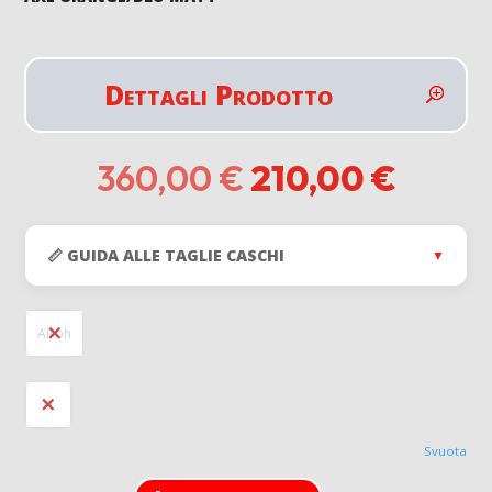
Dettagli Prodotto
Il
Il
360,00
€
210,00
€
prezzo
prezz
originale
attual
era:
è:
📏 GUIDA ALLE TAGLIE CASCHI
▼
360,00 €.
210,0
Airoh
XL
Svuota