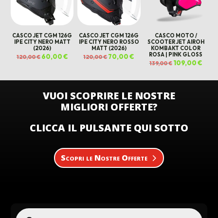
CASCO JET CGM 126G
CASCO JET CGM 126G
CASCO MOTO /
IPE CITY NERO MATT
IPE CITY NERO ROSSO
SCOOTER JET AIROH
(2026)
MATT (2026)
KOMBAKT COLOR
ROSA | PINK GLOSS
Il
60,00
€
Il
Il
70,00
€
Il
120,00
€
120,00
€
prezzo
prezzo
prezzo
prezzo
Il
109,00
€
Il
139,00
€
originale
attuale
originale
attuale
prezzo
prez
era:
è:
era:
è:
originale
attua
120,00 €.
60,00 €.
120,00 €.
70,00 €.
era:
è:
139,00 €.
109,0
VUOI SCOPRIRE LE NOSTRE
MIGLIORI OFFERTE?
CLICCA IL PULSANTE QUI SOTTO
Scopri le Nostre Offerte
Products
search