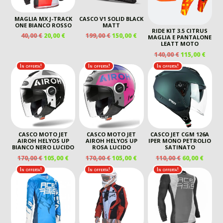
MAGLIA MX J-TRACK
CASCO V1 SOLID BLACK
ONE BIANCO ROSSO
MATT
RIDE KIT 3.5 CITRUS
IL
IL
IL
IL
40,00
€
20,00
€
199,00
€
150,00
€
MAGLIA E PANTALONE
PREZZO
PREZZO
PREZZO
PREZZO
LEATT MOTO
ORIGINALE
ATTUALE
ORIGINALE
ATTUALE
IL
IL
140,00
€
115,00
€
ERA:
È:
ERA:
È:
PREZZO
PREZ
In offerta!
In offerta!
In offerta!
40,00 €.
20,00 €.
199,00 €.
150,00 €.
ORIGINALE
ATTU
ERA:
È:
140,00 €.
115,00
CASCO MOTO JET
CASCO MOTO JET
CASCO JET CGM 126A
AIROH HELYOS UP
AIROH HELYOS UP
IPER MONO PETROLIO
BIANCO NERO LUCIDO
ROSA LUCIDO
SATINATO
IL
IL
IL
IL
IL
IL
170,00
€
105,00
€
170,00
€
105,00
€
110,00
€
60,00
€
PREZZO
PREZZO
PREZZO
PREZZO
PREZZO
PREZ
In offerta!
In offerta!
In offerta!
ORIGINALE
ATTUALE
ORIGINALE
ATTUALE
ORIGINALE
ATTU
ERA:
È:
ERA:
È:
ERA:
È:
170,00 €.
105,00 €.
170,00 €.
105,00 €.
110,00 €.
60,00 