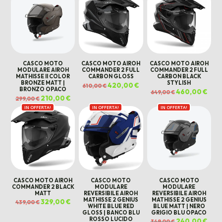
CASCO MOTO
CASCO MOTO AIROH
CASCO MOTO AIROH
MODULARE AIROH
COMMANDER 2 FULL
COMMANDER 2 FULL
MATHISSE II COLOR
CARBON GLOSS
CARBON BLACK
BRONZE MATT |
STYLISH
Il
420,00
€
Il
610,00
€
BRONZO OPACO
prezzo
prezzo
Il
460,00
€
Il
649,00
€
originale
attuale
prezzo
prez
Il
210,00
€
Il
299,00
€
era:
è:
originale
attu
prezzo
prezzo
610,00 €.
420,00 €.
era:
è:
IN OFFERTA!
originale
attuale
IN OFFERTA!
IN OFFERTA!
649,00 €.
460,
era:
è:
299,00 €.
210,00 €.
CASCO MOTO AIROH
CASCO MOTO
CASCO MOTO
COMMANDER 2 BLACK
MODULARE
MODULARE
MATT
REVERSIBILE AIROH
REVERSIBILE AIROH
MATHISSE 2 GENIUS
MATHISSE 2 GENIUS
Il
329,00
€
Il
439,00
€
WHITE BLUE RED
BLUE MATT | NERO
prezzo
prezzo
originale
attuale
GLOSS | BANCO BLU
GRIGIO BLU OPACO
era:
è:
ROSSO LUCIDO
Il
240,00
€
Il
439,00 €.
329,00 €.
349,00
€