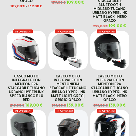
OPACO
STACCABILE +
Il
109,00
€
Il
139,00
€
BLUETOOTH
prezzo
prezzo
Fascia
109,00
€
-
139,00
€
originale
attuale
MIDLAND TUCANO
di
era:
è:
prezzo:
URBANO HYPERLINK
139,00 €.
109,00 €.
da
MATT BLACK | NERO
109,00 €
OPACO
a
139,00 €
Il
199,00
€
Il
299,00
€
prezzo
prez
IN OFFERTA!
IN OFFERTA!
IN OFFERTA!
originale
attua
era:
è:
299,00 €.
199,0
CASCO MOTO
CASCO MOTO
CASCO MOTO
INTEGRALE CON
INTEGRALE CON
INTEGRALE CON
MENTONIERA
MENTONIERA
MENTONIERA
STACCABILE TUCANO
STACCABILE TUCANO
STACCABILE TUCANO
URBANO HYPERLINK
URBANO HYPERLINK
URBANO HYPERLINK
SPEED BIANCO BLU
MATT LIGHT GREY |
MATT BLACK | NERO
RED
GRIGIO OPACO
OPACO
Il
169,00
€
Il
Il
139,00
€
Il
Il
139,00
€
Il
219,00
€
199,00
€
199,00
€
prezzo
prezzo
prezzo
prezzo
prezzo
prezz
IN OFFERTA!
originale
attuale
IN OFFERTA!
originale
attuale
IN OFFERTA!
originale
attua
era:
è:
era:
è:
era:
è:
219,00 €.
169,00 €.
199,00 €.
139,00 €.
199,00 €.
139,00