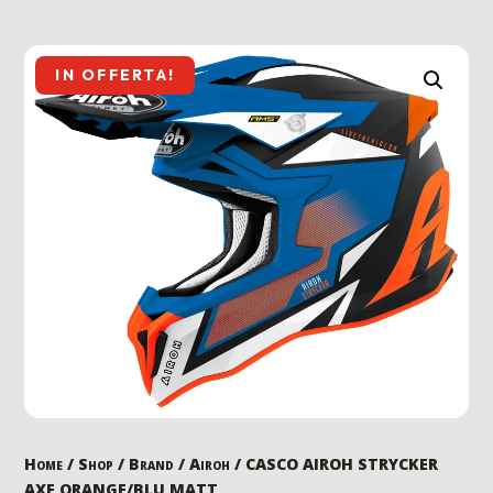
IN OFFERTA!
Home
/
Shop
/
Brand
/
Airoh
/ CASCO AIROH STRYCKER
AXE ORANGE/BLU MATT