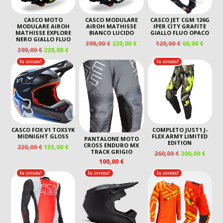
CASCO MOTO
CASCO MODULARE
CASCO JET CGM 126G
MODULARE AIROH
AIROH MATHISSE
IPER CITY GRAFITE
MATHISSE EXPLORE
BIANCO LUCIDO
GIALLO FLUO OPACO
NERO GIALLO FLUO
IL
IL
IL
IL
390,00
€
220,00
€
120,00
€
60,00
€
IL
IL
390,00
€
220,00
€
PREZZO
PREZZO
PREZZO
PREZ
PREZZO
PREZZO
ORIGINALE
ATTUALE
ORIGINALE
ATTU
In offerta!
In offerta!
ORIGINALE
ATTUALE
ERA:
È:
ERA:
È:
ERA:
È:
390,00 €.
220,00 €.
120,00 €.
60,00 
390,00 €.
220,00 €.
CASCO FOX V1 TOXSYK
COMPLETO JUST1 J-
MIDNIGHT GLOSS
FLEX ARMY LIMITED
PANTALONE MOTO
EDITION
CROSS ENDURO MX
IL
IL
220,00
€
155,00
€
TRACK GRIGIO
IL
IL
260,00
€
200,00
€
PREZZO
PREZZO
PREZZO
PREZ
100,00
€
ORIGINALE
ATTUALE
ORIGINALE
ATTU
ERA:
È:
In offerta!
In offerta!
In offerta!
ERA:
È:
220,00 €.
155,00 €.
260,00 €.
200,00