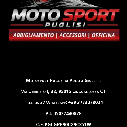
Motosport Puglisi di Puglisi Giuseppe
Via Umberto I, 32, 95015 Linguaglossa CT
Telefono / Whatsapp: +39 3773078024
P.I. 05022440878
C.F. PGLGPP90C29C351W