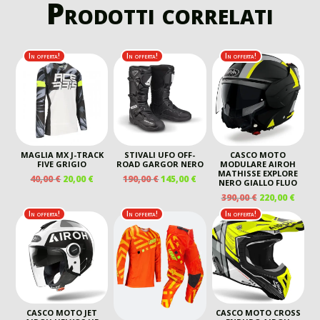
Prodotti correlati
In offerta!
In offerta!
In offerta!
MAGLIA MX J-TRACK
STIVALI UFO OFF-
CASCO MOTO
FIVE GRIGIO
ROAD GARGOR NERO
MODULARE AIROH
MATHISSE EXPLORE
IL
IL
IL
IL
40,00
€
20,00
€
190,00
€
145,00
€
NERO GIALLO FLUO
PREZZO
PREZZO
PREZZO
PREZZO
IL
IL
390,00
€
220,00
€
ORIGINALE
ATTUALE
ORIGINALE
ATTUALE
PREZZO
PREZ
In offerta!
In offerta!
In offerta!
ERA:
È:
ERA:
È:
ORIGINALE
ATTU
40,00 €.
20,00 €.
190,00 €.
145,00 €.
ERA:
È:
390,00 €.
220,00
CASCO MOTO JET
CASCO MOTO CROSS