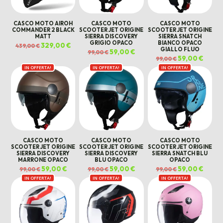
CASCO MOTO AIROH
CASCO MOTO
CASCO MOTO
COMMANDER 2 BLACK
SCOOTER JET ORIGINE
SCOOTER JET ORIGINE
MATT
SIERRA DISCOVERY
SIERRA SNATCH
GRIGIO OPACO
BIANCO OPACO
Il
329,00
€
Il
439,00
€
GIALLO FLUO
prezzo
prezzo
Il
59,00
€
Il
99,00
€
originale
attuale
prezzo
prezzo
Il
59,00
€
Il
99,00
€
era:
è:
originale
attuale
prezzo
prezz
439,00 €.
329,00 €.
era:
è:
IN OFFERTA!
IN OFFERTA!
IN OFFERTA!
originale
attual
99,00 €.
59,00 €.
era:
è:
99,00 €.
59,00 €
CASCO MOTO
CASCO MOTO
CASCO MOTO
SCOOTER JET ORIGINE
SCOOTER JET ORIGINE
SCOOTER JET ORIGINE
SIERRA DISCOVERY
SIERRA DISCOVERY
SIERRA SNATCH BLU
MARRONE OPACO
BLU OPACO
OPACO
Il
59,00
€
Il
Il
59,00
€
Il
Il
59,00
€
Il
99,00
€
99,00
€
99,00
€
prezzo
prezzo
prezzo
prezzo
prezzo
prezz
IN OFFERTA!
originale
attuale
IN OFFERTA!
originale
attuale
IN OFFERTA!
originale
attual
era:
è:
era:
è:
era:
è:
99,00 €.
59,00 €.
99,00 €.
59,00 €.
99,00 €.
59,00 €