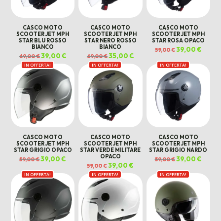
CASCO MOTO
CASCO MOTO
CASCO MOTO
SCOOTER JET MPH
SCOOTER JET MPH
SCOOTER JET MPH
STAR BLU ROSSO
STAR NERO ROSSO
STAR ROSA OPACO
BIANCO
BIANCO
Il
39,00
€
Il
59,00
€
prezzo
prezz
Il
39,00
€
Il
Il
35,00
€
Il
69,00
€
69,00
€
originale
attual
prezzo
prezzo
prezzo
prezzo
era:
è:
IN OFFERTA!
originale
attuale
IN OFFERTA!
originale
attuale
IN OFFERTA!
59,00 €.
39,00 €
era:
è:
era:
è:
69,00 €.
39,00 €.
69,00 €.
35,00 €.
CASCO MOTO
CASCO MOTO
CASCO MOTO
SCOOTER JET MPH
SCOOTER JET MPH
SCOOTER JET MPH
STAR GRIGIO OPACO
STAR VERDE MILITARE
STAR GRIGIO NARDO
OPACO
Il
39,00
€
Il
Il
39,00
€
Il
59,00
€
59,00
€
prezzo
prezzo
prezzo
prezz
Il
39,00
€
Il
59,00
€
originale
attuale
originale
attual
prezzo
prezzo
era:
è:
era:
è:
IN OFFERTA!
IN OFFERTA!
originale
attuale
IN OFFERTA!
59,00 €.
39,00 €.
59,00 €.
39,00 €
era:
è:
59,00 €.
39,00 €.