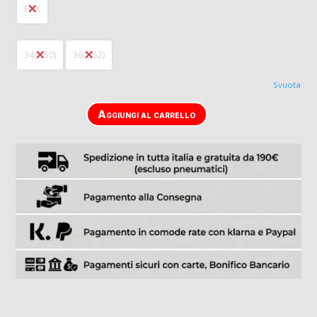
FOX
34(IT50)
36(IT52)
Svuota
Aggiungi al carrello