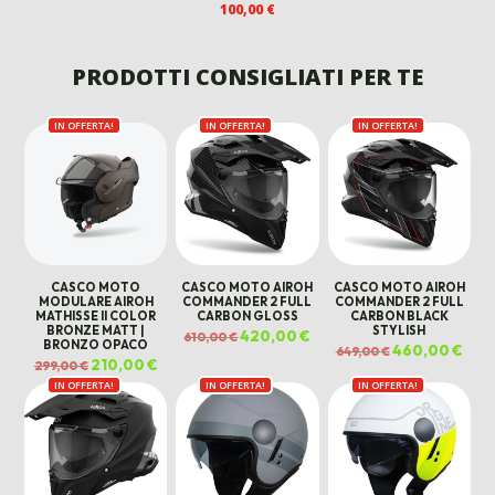
PREZZO
PREZ
100,00
€
170,00 €.
105,00 €.
ORIGINALE
ATTU
ERA:
È:
220,00 €.
160,00
PRODOTTI CONSIGLIATI PER TE
IN OFFERTA!
IN OFFERTA!
IN OFFERTA!
CASCO MOTO
CASCO MOTO AIROH
CASCO MOTO AIROH
MODULARE AIROH
COMMANDER 2 FULL
COMMANDER 2 FULL
MATHISSE II COLOR
CARBON GLOSS
CARBON BLACK
BRONZE MATT |
STYLISH
Il
420,00
€
Il
610,00
€
BRONZO OPACO
prezzo
prezzo
Il
460,00
€
Il
649,00
€
originale
attuale
prezzo
prez
Il
210,00
€
Il
299,00
€
era:
è:
originale
attu
prezzo
prezzo
610,00 €.
420,00 €.
era:
è:
IN OFFERTA!
originale
attuale
IN OFFERTA!
IN OFFERTA!
649,00 €.
460,
era:
è:
299,00 €.
210,00 €.