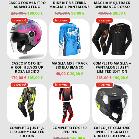
CASCO FOX V1 NITRO
RIDE KIT 3.5 ZEBRA
MAGLIA MX J-TRACK
ARANCIO FLUO
MAGLIA + PANTALONE
ONE BIANCO ROSSO
IL
IL
IL
IL
IL
IL
230,00
€
180,00
€
130,00
€
99,00
€
40,00
€
20,00
€
PREZZO
PREZZO
PREZZO
PREZZO
PREZZO
PREZZ
In offerta!
In offerta!
In offerta!
ORIGINALE
ATTUALE
ORIGINALE
ATTUALE
ORIGINALE
ATTUA
ERA:
È:
ERA:
È:
ERA:
È:
230,00 €.
180,00 €.
130,00 €.
99,00 €.
40,00 €.
20,00 €
CASCO MOTO JET
MAGLIA MX J-TRACK
COMPLETO MAGLIA +
AIROH HELYOS UP
SIX BLU BIANCO
PANTALONE JUST1
ROSA LUCIDO
LIMITED EDITION
IL
IL
40,00
€
20,00
€
IL
IL
IL
IL
170,00
€
105,00
€
265,00
€
190,00
€
PREZZO
PREZZO
PREZZO
PREZZO
PREZZO
PREZ
ORIGINALE
ATTUALE
In offerta!
In offerta!
In offerta!
ORIGINALE
ATTUALE
ORIGINALE
ATTU
ERA:
È:
ERA:
È:
ERA:
È:
40,00 €.
20,00 €.
170,00 €.
105,00 €.
265,00 €.
190,00
COMPLETO JUST1 J-
COMPLETO FOX 180
CASCO JET CGM 126G
FLEX ARMY LIMITED
LEED RED
IPER CITY GRAFITE
EDITION
GIALLO FLUO OPACO
IL
IL
195,00
€
145,00
€