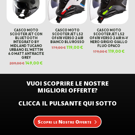
CASCO MOTO
CASCO MOTO
CASCO MOTO
SCOOTER JET CON
SCOOTER JET LS2
SCOOTER JET LS2
BLUETOOTH
OF618 VERSO 2 AIR
OF618 VERSO 2 AIR H-V
INTEGRATO BY
BIANCO BLU ROSSO
NERO GRIGIO GIALLO
MIDLAND TUCANO
FLUO OPACO
Il
119,00
€
Il
179,00
€
URBANO EL’METTIN
prezzo
prezzo
Il
119,00
€
Il
179,00
€
originale
attuale
6.0 MATT ANTRACITE
prezzo
prezz
era:
è:
originale
attua
GREY
179,00 €.
119,00 €.
era:
è:
Il
149,00
€
Il
179,00 €.
119,00
209,00
€
prezzo
prezzo
originale
attuale
era:
è:
209,00 €.
149,00 €.
VUOI SCOPRIRE LE NOSTRE
MIGLIORI OFFERTE?
CLICCA IL PULSANTE QUI SOTTO
Scopri le Nostre Offerte