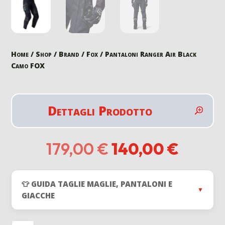
Home
/
Shop
/
Brand
/
Fox
/ Pantaloni Ranger Air Black
Camo FOX
Dettagli Prodotto
Il
Il
179,00
€
140,00
€
prezzo
prezz
originale
attual
era:
è:
👕 GUIDA TAGLIE MAGLIE, PANTALONI E
179,00 €.
140,00
▼
GIACCHE