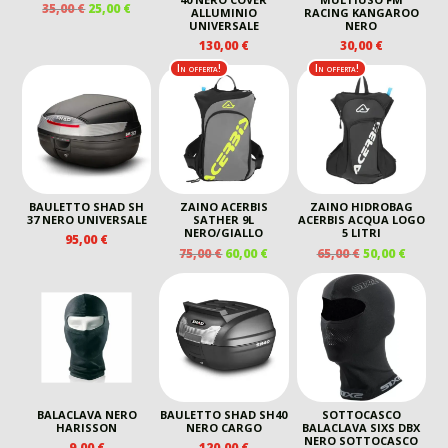
IL
IL
35,00
€
25,00
€
ALLUMINIO
RACING KANGAROO
PREZZO
PREZZO
UNIVERSALE
NERO
ORIGINALE
ATTUALE
130,00
€
30,00
€
ERA:
È:
In offerta!
In offerta!
35,00 €.
25,00 €.
BAULETTO SHAD SH
ZAINO ACERBIS
ZAINO HIDROBAG
37 NERO UNIVERSALE
SATHER 9L
ACERBIS ACQUA LOGO
NERO/GIALLO
5 LITRI
95,00
€
IL
IL
IL
IL
75,00
€
60,00
€
65,00
€
50,00
€
PREZZO
PREZZO
PREZZO
PREZZ
ORIGINALE
ATTUALE
ORIGINALE
ATTUA
ERA:
È:
ERA:
È:
75,00 €.
60,00 €.
65,00 €.
50,00 €
BALACLAVA NERO
BAULETTO SHAD SH40
SOTTOCASCO
HARISSON
NERO CARGO
BALACLAVA SIXS DBX
NERO SOTTOCASCO
9,00
€
120,00
€