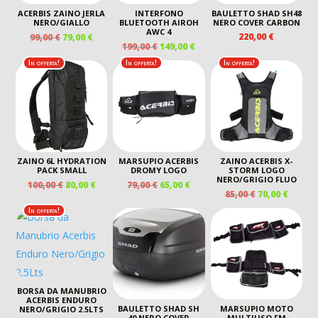
ACERBIS ZAINO JERLA
INTERFONO
BAULETTO SHAD SH48
NERO/GIALLO
BLUETOOTH AIROH
NERO COVER CARBON
AWC 4
IL
IL
220,00
€
99,00
€
79,00
€
IL
IL
199,00
€
149,00
€
PREZZO
PREZZO
PREZZO
PREZZO
ORIGINALE
ATTUALE
In offerta!
In offerta!
In offerta!
ORIGINALE
ATTUALE
ERA:
È:
ERA:
È:
99,00 €.
79,00 €.
199,00 €.
149,00 €.
ZAINO 6L HYDRATION
MARSUPIO ACERBIS
ZAINO ACERBIS X-
PACK SMALL
DROMY LOGO
STORM LOGO
NERO/GRIGIO FLUO
IL
IL
IL
IL
100,00
€
80,00
€
79,00
€
65,00
€
IL
IL
85,00
€
70,00
€
PREZZO
PREZZO
PREZZO
PREZZO
PREZZO
PREZZ
ORIGINALE
ATTUALE
ORIGINALE
ATTUALE
In offerta!
ORIGINALE
ATTUA
ERA:
È:
ERA:
È:
ERA:
È:
100,00 €.
80,00 €.
79,00 €.
65,00 €.
85,00 €.
70,00 €
BORSA DA MANUBRIO
ACERBIS ENDURO
BAULETTO SHAD SH
MARSUPIO MOTO
NERO/GRIGIO 2.5LTS
40 NERO COVER
MULTIUSO FM