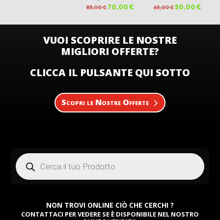
originale
attuale
Il
70,00
€
Il
Il
50,00
€
Il
85,00
€
65,00
€
era:
è:
prezzo
prezzo
prezzo
prezz
35,00 €.
25,00 €.
originale
attuale
originale
attual
era:
è:
era:
è:
85,00 €.
70,00 €.
65,00 €.
50,00 
VUOI SCOPRIRE LE NOSTRE
MIGLIORI OFFERTE?
CLICCA IL PULSANTE QUI SOTTO
Scopri le Nostre Offerte
Products
search
NON TROVI ONLINE CIÒ CHE CERCHI ?
CONTATTACI PER VEDERE SE È DISPONIBILE NEL NOSTRO