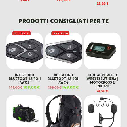
25,00
€
PRODOTTI CONSIGLIATI PER TE
IN OFFERTA!
IN OFFERTA!
INTERFONO
INTERFONO
CONTAORE MOTO
BLUETOOTH AIROH
BLUETOOTH AIROH
WIRELESS ATHENA |
AWC 2
AWC 4
MOTOCROSS &
ENDURO
Il
109,00
€
Il
Il
149,00
€
Il
149,00
€
199,00
€
prezzo
prezzo
prezzo
prezzo
24,90
€
originale
attuale
originale
attuale
era:
è:
era:
è:
149,00 €.
109,00 €.
199,00 €.
149,00 €.