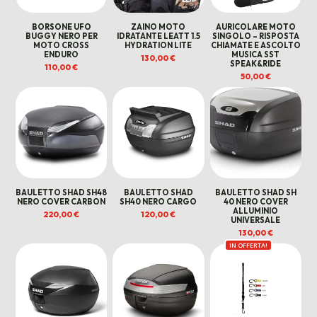
BORSONE UFO
ZAINO MOTO
AURICOLARE MOTO
BUGGY NERO PER
IDRATANTE LEATT 1.5
SINGOLO – RISPOSTA
MOTO CROSS
HYDRATION LITE
CHIAMATE E ASCOLTO
ENDURO
MUSICA SST
130,00
€
SPEAK&RIDE
110,00
€
50,00
€
BAULETTO SHAD SH48
BAULETTO SHAD
BAULETTO SHAD SH
NERO COVER CARBON
SH40 NERO CARGO
40 NERO COVER
ALLUMINIO
220,00
€
120,00
€
UNIVERSALE
130,00
€
IN OFFERTA!