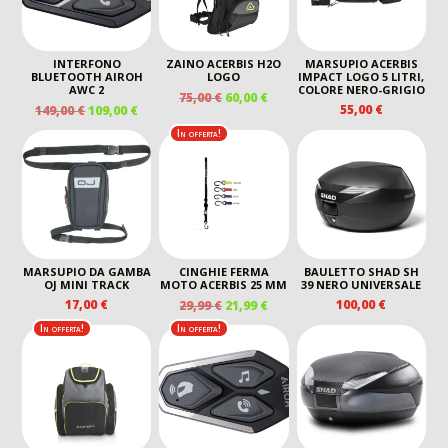
INTERFONO
ZAINO ACERBIS H2O
MARSUPIO ACERBIS
BLUETOOTH AIROH
LOGO
IMPACT LOGO 5 LITRI,
AWC 2
COLORE NERO-GRIGIO
IL
IL
75,00
€
60,00
€
IL
IL
55,00
€
149,00
€
109,00
€
PREZZO
PREZZO
PREZZO
PREZZO
ORIGINALE
ATTUALE
In offerta!
ORIGINALE
ATTUALE
ERA:
È:
ERA:
È:
75,00 €.
60,00 €.
149,00 €.
109,00 €.
MARSUPIO DA GAMBA
CINGHIE FERMA
BAULETTO SHAD SH
OJ MINI TRACK
MOTO ACERBIS 25 MM
39 NERO UNIVERSALE
IL
IL
17,00
€
100,00
€
29,99
€
21,99
€
PREZZO
PREZZO
In offerta!
In offerta!
ORIGINALE
ATTUALE
ERA:
È:
29,99 €.
21,99 €.