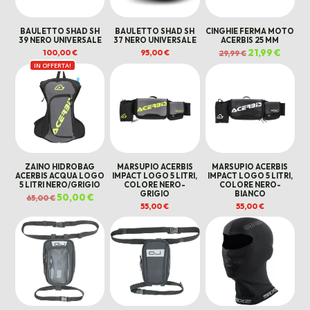
BAULETTO SHAD SH
BAULETTO SHAD SH
CINGHIE FERMA MOTO
39 NERO UNIVERSALE
37 NERO UNIVERSALE
ACERBIS 25 MM
Il
21,99
€
Il
100,00
€
95,00
€
29,99
€
prezzo
prezzo
IN OFFERTA!
originale
attual
era:
è:
29,99 €.
21,99 €
ZAINO HIDROBAG
MARSUPIO ACERBIS
MARSUPIO ACERBIS
ACERBIS ACQUA LOGO
IMPACT LOGO 5 LITRI,
IMPACT LOGO 5 LITRI,
5 LITRI NERO/GRIGIO
COLORE NERO-
COLORE NERO-
GRIGIO
BIANCO
Il
50,00
€
Il
65,00
€
prezzo
prezzo
55,00
€
55,00
€
originale
attuale
era:
è:
65,00 €.
50,00 €.