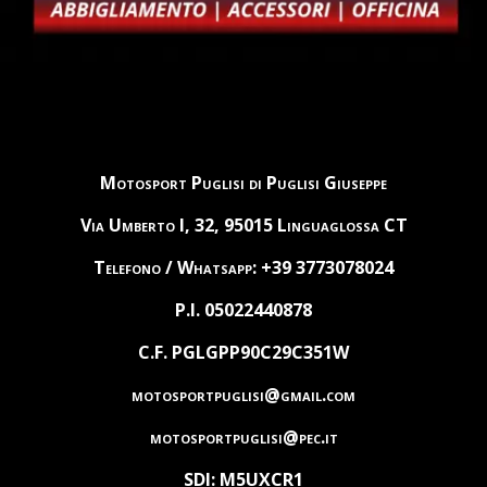
Motosport Puglisi di Puglisi Giuseppe
Via Umberto I, 32, 95015 Linguaglossa CT
Telefono / Whatsapp: +39 3773078024
P.I. 05022440878
C.F. PGLGPP90C29C351W
motosportpuglisi@gmail.com
motosportpuglisi@pec.it
SDI: M5UXCR1