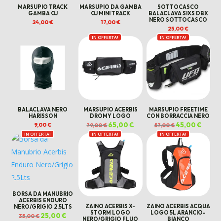
MARSUPIO TRACK
MARSUPIO DA GAMBA
SOTTOCASCO
GAMBA OJ
OJ MINI TRACK
BALACLAVA SIXS DBX
NERO SOTTOCASCO
24,00
€
17,00
€
25,00
€
IN OFFERTA!
IN OFFERTA!
BALACLAVA NERO
MARSUPIO ACERBIS
MARSUPIO FREETIME
HARISSON
DROMY LOGO
CON BORRACCIA NERO
Il
65,00
€
Il
Il
45,00
€
Il
9,00
€
79,00
€
57,00
€
prezzo
prezzo
prezzo
prezz
IN OFFERTA!
IN OFFERTA!
originale
attuale
IN OFFERTA!
originale
attual
era:
è:
era:
è:
79,00 €.
65,00 €.
57,00 €.
45,00 
BORSA DA MANUBRIO
ACERBIS ENDURO
ZAINO ACERBIS X-
ZAINO ACERBIS ACQUA
NERO/GRIGIO 2.5LTS
STORM LOGO
LOGO 5L ARANCIO-
Il
25,00
€
Il
35,00
€
NERO/GRIGIO FLUO
BIANCO
prezzo
prezzo