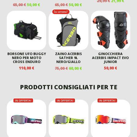
IL
IL
29,99
€
21,99
€
IL
IL
IL
IL
65,00
€
50,00
€
65,00
€
50,00
€
PREZZO
PREZZ
PREZZO
PREZZO
PREZZO
PREZZO
ORIGINALE
ATTUA
In offerta!
ORIGINALE
ATTUALE
ORIGINALE
ATTUALE
ERA:
È:
ERA:
È:
ERA:
È:
29,99 €.
21,99 €
65,00 €.
50,00 €.
65,00 €.
50,00 €.
BORSONE UFO BUGGY
ZAINO ACERBIS
GINOCCHIERA
NERO PER MOTO
SATHER 9L
ACERBIS IMPACT EVO
CROSS ENDURO
NERO/GIALLO
JUNIOR
IL
IL
110,00
€
50,00
€
75,00
€
60,00
€
PREZZO
PREZZO
ORIGINALE
ATTUALE
ERA:
È:
PRODOTTI CONSIGLIATI PER TE
75,00 €.
60,00 €.
IN OFFERTA!
IN OFFERTA!
IN OFFERTA!