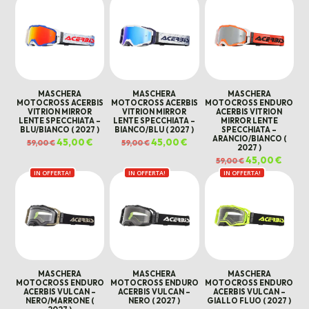
59,00 €.
45,00 €.
59,00 €.
45,00 €.
MASCHERA
MASCHERA
MASCHERA
MOTOCROSS ACERBIS
MOTOCROSS ACERBIS
MOTOCROSS ENDURO
VITRION MIRROR
VITRION MIRROR
ACERBIS VITRION
LENTE SPECCHIATA –
LENTE SPECCHIATA –
MIRROR LENTE
BLU/BIANCO ( 2027 )
BIANCO/BLU ( 2027 )
SPECCHIATA –
ARANCIO/BIANCO (
Il
45,00
€
Il
Il
45,00
€
Il
59,00
€
59,00
€
2027 )
prezzo
prezzo
prezzo
prezzo
originale
attuale
originale
attuale
Il
45,00
€
Il
59,00
€
era:
è:
era:
è:
prezzo
prezz
59,00 €.
45,00 €.
59,00 €.
45,00 €.
IN OFFERTA!
IN OFFERTA!
IN OFFERTA!
originale
attual
era:
è:
59,00 €.
45,00 
MASCHERA
MASCHERA
MASCHERA
MOTOCROSS ENDURO
MOTOCROSS ENDURO
MOTOCROSS ENDURO
ACERBIS VULCAN –
ACERBIS VULCAN –
ACERBIS VULCAN –
NERO/MARRONE (
NERO ( 2027 )
GIALLO FLUO ( 2027 )