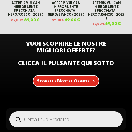
ACERBIS VULCAN
ACERBIS VULCAN
ACERBIS VULCAN
MIRROR LENTE
MIRROR LENTE
MIRROR LENTE
SPECCHIATA –
SPECCHIATA –
SPECCHIATA –
NERO/ROSSO ( 2027 )
NERO/BIANCO ( 2027 )
NERO/ARANCIO ( 2027
)
Il
69,00
€
Il
Il
69,00
€
Il
89,00
€
89,00
€
prezzo
prezzo
prezzo
prezzo
Il
69,00
€
Il
89,00
€
originale
attuale
originale
attuale
prezzo
prezz
era:
è:
era:
è:
originale
attual
89,00 €.
69,00 €.
89,00 €.
69,00 €.
era:
è:
89,00 €.
69,00 
VUOI SCOPRIRE LE NOSTRE
MIGLIORI OFFERTE?
CLICCA IL PULSANTE QUI SOTTO
Scopri le Nostre Offerte
Products
search