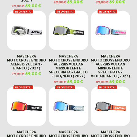
2027 )
Il
69,00
€
Il
Il
69,00
€
Il
79,00
€
79,00
€
prezzo
prezzo
prezzo
prezz
Il
69,00
€
Il
79,00
€
originale
attuale
originale
attual
prezzo
prezzo
era:
è:
era:
è:
IN OFFERTA!
originale
attuale
IN OFFERTA!
IN OFFERTA!
79,00 €.
69,00 €.
79,00 €.
69,00 
era:
è:
79,00 €.
69,00 €.
MASCHERA
MASCHERA
MASCHERA
MOTOCROSS ENDURO
MOTOCROSS ENDURO
MOTOCROSS ENDURO
ACERBIS VULCAN –
ACERBIS VULCAN
ACERBIS VULCAN
BIANCO ( 2027 )
MIRROR LENTE
MIRROR LENTE
SPECCHIATA – GIALLO
SPECCHIATA –
Il
69,00
€
Il
79,00
€
FLUO/NERO ( 2027 )
VIOLA/BIANCO ( 2027 )
prezzo
prezzo
originale
attuale
Il
69,00
€
Il
Il
69,00
€
Il
89,00
€
89,00
€
era:
è:
prezzo
prezzo
prezzo
prezz
79,00 €.
69,00 €.
IN OFFERTA!
IN OFFERTA!
originale
attuale
IN OFFERTA!
originale
attual
era:
è:
era:
è:
89,00 €.
69,00 €.
89,00 €.
69,00 
MASCHERA
MASCHERA
MASCHERA
MOTOCROSS ENDURO
MOTOCROSS ENDURO
MOTOCROSS ENDURO