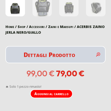
Home
/
Shop
/
Accessori
/
Zaini e Marsupi
/ ACERBIS ZAINO
JERLA NERO/GIALLO
Dettagli Prodotto
Il
Il
99,00
€
79,00
€
prezzo
prezzo
originale
attuale
🔥 Solo 1 pezzo rimasto!
era:
è:
99,00 €.
79,00 €
Aggiungi al carrello