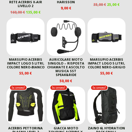
RETE ACERBIS X-AIR
HARISSON
IL
IL
35,00
€
25,00
€
LIVELLO 2
9,00
€
PREZZO
PREZZ
IL
IL
160,00
€
135,00
€
ORIGINALE
ATTUA
PREZZO
PREZZO
ERA:
È:
ORIGINALE
ATTUALE
35,00 €.
25,00 €
ERA:
È:
160,00 €.
135,00 €.
MARSUPIO ACERBIS
AURICOLARE MOTO
MARSUPIO ACERBIS
IMPACT LOGO 5 LITRI,
SINGOLO – RISPOSTA
IMPACT LOGO 5 LITRI,
COLORE NERO-BIANCO
CHIAMATE E ASCOLTO
COLORE NERO-GRIGIO
MUSICA SST
55,00
€
55,00
€
SPEAK&RIDE
50,00
€
In offerta!
In offerta!
In offerta!
ACERBIS PETTORINA
GIACCA MOTO
ZAINO 6L HYDRATION
PLASMA LEVEL 2
TOURING ACERBIS X-
PACK SMALL