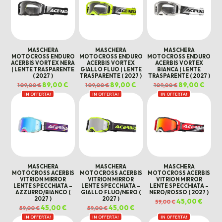
MASCHERA
MASCHERA
MASCHERA
MOTOCROSS ENDURO
MOTOCROSS ENDURO
MOTOCROSS ENDURO
ACERBIS VORTEX NERA
ACERBIS VORTEX
ACERBIS VORTEX
| LENTE TRASPARENTE
GIALLO FLUO | LENTE
BIANCA | LENTE
( 2027 )
TRASPARENTE ( 2027 )
TRASPARENTE ( 2027 )
Il
89,00
€
Il
Il
89,00
€
Il
Il
89,00
€
Il
109,00
€
109,00
€
109,00
€
prezzo
prezzo
prezzo
prezzo
prezzo
prezz
IN OFFERTA!
originale
attuale
IN OFFERTA!
originale
attuale
IN OFFERTA!
originale
attua
era:
è:
era:
è:
era:
è:
109,00 €.
89,00 €.
109,00 €.
89,00 €.
109,00 €.
89,00 
MASCHERA
MASCHERA
MASCHERA
MOTOCROSS ACERBIS
MOTOCROSS ACERBIS
MOTOCROSS ACERBIS
VITRION MIRROR
VITRION MIRROR
VITRION MIRROR
LENTE SPECCHIATA –
LENTE SPECCHIATA –
LENTE SPECCHIATA –
AZZURRO/BIANCO (
GIALLO FLUO/NERO (
NERO/ROSSO ( 2027 )
2027 )
2027 )
Il
45,00
€
Il
59,00
€
prezzo
prezz
Il
45,00
€
Il
Il
45,00
€
Il
59,00
€
59,00
€
originale
attual
prezzo
prezzo
prezzo
prezzo
era:
è:
IN OFFERTA!
originale
attuale
IN OFFERTA!
originale
attuale
IN OFFERTA!
59,00 €.
45,00 
era:
è:
era:
è: