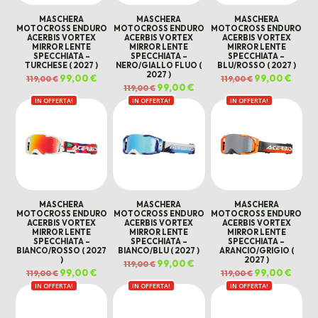
MASCHERA
MASCHERA
MASCHERA
MOTOCROSS ENDURO
MOTOCROSS ENDURO
MOTOCROSS ENDURO
ACERBIS VORTEX
ACERBIS VORTEX
ACERBIS VORTEX
MIRROR LENTE
MIRROR LENTE
MIRROR LENTE
SPECCHIATA –
SPECCHIATA –
SPECCHIATA –
TURCHESE ( 2027 )
NERO/GIALLO FLUO (
BLU/ROSSO ( 2027 )
2027 )
Il
99,00
€
Il
Il
99,00
€
Il
119,00
€
119,00
€
prezzo
prezzo
prezzo
prezz
Il
99,00
€
Il
119,00
€
originale
attuale
originale
attual
prezzo
prezzo
era:
è:
era:
è:
IN OFFERTA!
IN OFFERTA!
originale
attuale
IN OFFERTA!
119,00 €.
99,00 €.
119,00 €.
99,00 
era:
è:
119,00 €.
99,00 €.
MASCHERA
MASCHERA
MASCHERA
MOTOCROSS ENDURO
MOTOCROSS ENDURO
MOTOCROSS ENDURO
ACERBIS VORTEX
ACERBIS VORTEX
ACERBIS VORTEX
MIRROR LENTE
MIRROR LENTE
MIRROR LENTE
SPECCHIATA –
SPECCHIATA –
SPECCHIATA –
BIANCO/ROSSO ( 2027
BIANCO/BLU ( 2027 )
ARANCIO/GRIGIO (
)
2027 )
Il
99,00
€
Il
119,00
€
prezzo
prezzo
Il
99,00
€
Il
Il
99,00
€
Il
119,00
€
119,00
€
originale
attuale
prezzo
prezzo
prezzo
prezz
era:
è:
IN OFFERTA!
originale
attuale
IN OFFERTA!
IN OFFERTA!
originale
attual
119,00 €.
99,00 €.
era:
è:
era:
è:
119,00 €.
99,00 €.
119,00 €.
99,00 