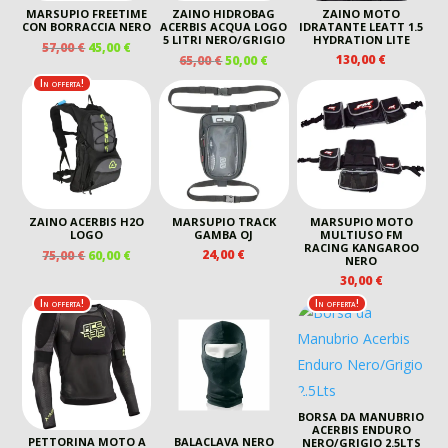
MARSUPIO FREETIME
ZAINO HIDROBAG
ZAINO MOTO
CON BORRACCIA NERO
ACERBIS ACQUA LOGO
IDRATANTE LEATT 1.5
5 LITRI NERO/GRIGIO
HYDRATION LITE
IL
IL
57,00
€
45,00
€
IL
IL
130,00
€
65,00
€
50,00
€
PREZZO
PREZZO
PREZZO
PREZZO
ORIGINALE
ATTUALE
In offerta!
ORIGINALE
ATTUALE
ERA:
È:
ERA:
È:
57,00 €.
45,00 €.
65,00 €.
50,00 €.
ZAINO ACERBIS H2O
MARSUPIO TRACK
MARSUPIO MOTO
LOGO
GAMBA OJ
MULTIUSO FM
RACING KANGAROO
IL
IL
24,00
€
75,00
€
60,00
€
NERO
PREZZO
PREZZO
30,00
€
ORIGINALE
ATTUALE
In offerta!
In offerta!
ERA:
È:
75,00 €.
60,00 €.
BORSA DA MANUBRIO
ACERBIS ENDURO
PETTORINA MOTO A
BALACLAVA NERO
NERO/GRIGIO 2.5LTS