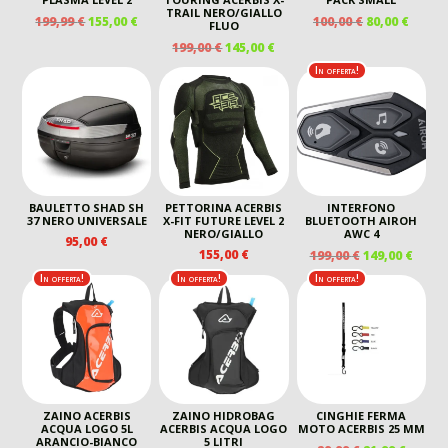
TRAIL NERO/GIALLO
IL
IL
IL
IL
199,99
€
155,00
€
100,00
€
80,00
€
FLUO
PREZZO
PREZZO
PREZZO
PREZ
IL
IL
199,00
€
145,00
€
ORIGINALE
ATTUALE
ORIGINALE
ATTU
PREZZO
PREZZO
In offerta!
ERA:
È:
ERA:
È:
ORIGINALE
ATTUALE
199,99 €.
155,00 €.
100,00 €.
80,00 
ERA:
È:
199,00 €.
145,00 €.
BAULETTO SHAD SH
PETTORINA ACERBIS
INTERFONO
37 NERO UNIVERSALE
X-FIT FUTURE LEVEL 2
BLUETOOTH AIROH
NERO/GIALLO
AWC 4
95,00
€
IL
IL
155,00
€
199,00
€
149,00
€
PREZZO
PREZ
In offerta!
In offerta!
In offerta!
ORIGINALE
ATTU
ERA:
È:
199,00 €.
149,00
ZAINO ACERBIS
ZAINO HIDROBAG
CINGHIE FERMA
ACQUA LOGO 5L
ACERBIS ACQUA LOGO
MOTO ACERBIS 25 MM
ARANCIO-BIANCO
5 LITRI