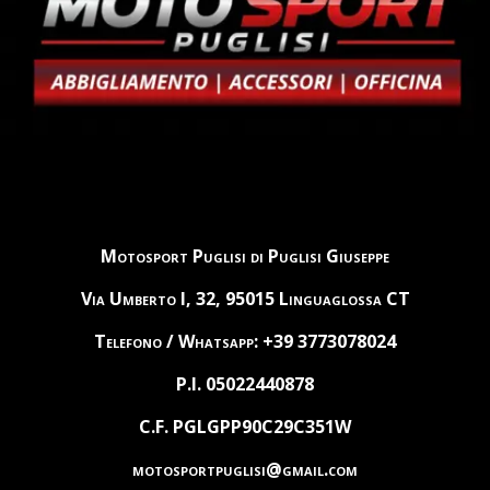
Motosport Puglisi di Puglisi Giuseppe
Via Umberto I, 32, 95015 Linguaglossa CT
Telefono / Whatsapp: +39 3773078024
P.I. 05022440878
C.F. PGLGPP90C29C351W
motosportpuglisi@gmail.com