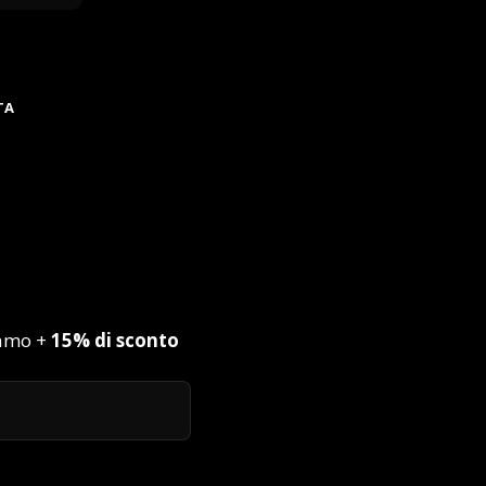
TA
iamo +
15% di sconto