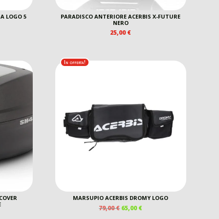
A LOGO 5
PARADISCO ANTERIORE ACERBIS X-FUTURE
NERO
25,00
€
EZZO
E
TUALE
In offerta!
0 €.
 COVER
MARSUPIO ACERBIS DROMY LOGO
E
IL
IL
79,00
€
65,00
€
PREZZO
PREZZO