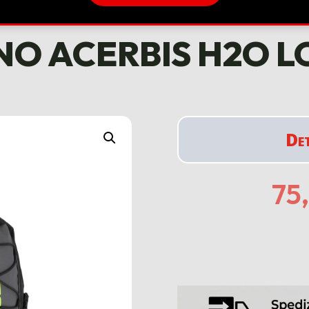
NO ACERBIS H2O 
De
75