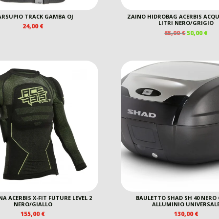
RSUPIO TRACK GAMBA OJ
ZAINO HIDROBAG ACERBIS ACQU
LITRI NERO/GRIGIO
24,00
€
IL
IL
65,00
€
50,00
€
PREZZO
PR
ORIGINAL
AT
ERA:
È:
65,00 €.
50,0
A ACERBIS X-FIT FUTURE LEVEL 2
BAULETTO SHAD SH 40 NERO
NERO/GIALLO
ALLUMINIO UNIVERSAL
155,00
€
130,00
€