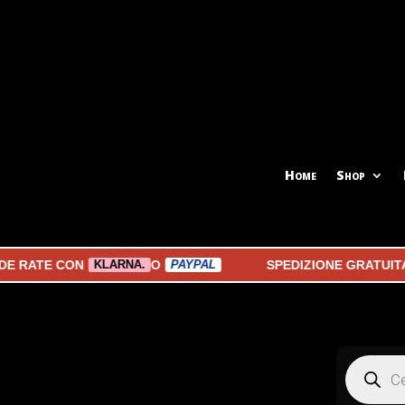
Home
Shop
TE CON
O
SPEDIZIONE GRATUITA A PA
KLARNA.
PAYPAL
Products
search