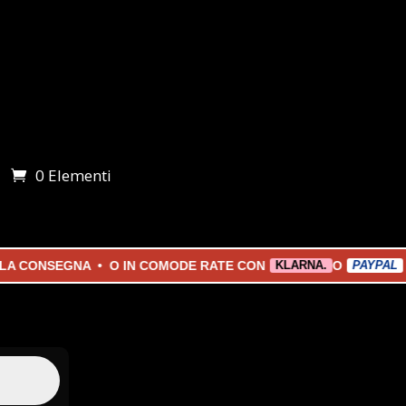
0 Elementi
i
ONSEGNA • O IN COMODE RATE CON
O
KLARNA.
PAYPAL