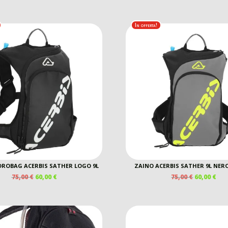
In offerta!
DROBAG ACERBIS SATHER LOGO 9L
ZAINO ACERBIS SATHER 9L NER
IL
IL
IL
IL
75,00
€
60,00
€
75,00
€
60,00
€
PREZZO
PREZZO
PREZZO
PR
ORIGINALE
ATTUALE
ORIGINAL
AT
ERA:
È:
ERA:
È:
75,00 €.
60,00 €.
75,00 €.
60,0