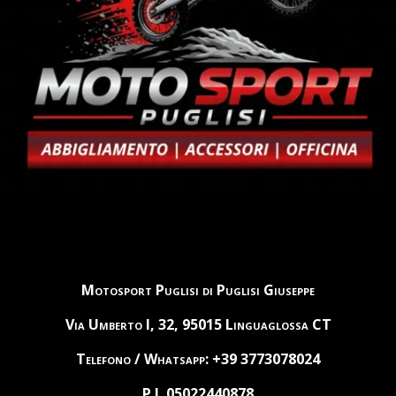
Motosport Puglisi di Puglisi Giuseppe
Via Umberto I, 32, 95015 Linguaglossa CT
Telefono / Whatsapp: +39 3773078024
P.I. 05022440878