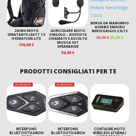
BORSA DA MANUBRIO
ACERBIS ENDURO
ZAINO MOTO
AURICOLARE MOTO
NERO/GRIGIO 2.5LTS
IDRATANTE LEATT 1.5
SINGOLO – RISPOSTA
IL
IL
35,00
€
25,00
€
HYDRATION LITE
CHIAMATE E ASCOLTO
PREZZO
PREZZ
MUSICA SST
130,00
€
SPEAK&RIDE
ORIGINALE
ATTUA
50,00
€
ERA:
È:
35,00 €.
25,00 €
PRODOTTI CONSIGLIATI PER TE
IN OFFERTA!
IN OFFERTA!
INTERFONO
INTERFONO
CONTAORE MOTO
BLUETOOTH AIROH
BLUETOOTH AIROH
WIRELESS ATHENA |