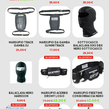
prezzo
prezzo
55,00
€
55,00
€
originale
attuale
era:
è:
65,00 €.
50,00 €.
MARSUPIO TRACK
MARSUPIO DA GAMBA
SOTTOCASCO
GAMBA OJ
OJ MINI TRACK
BALACLAVA SIXS DBX
NERO SOTTOCASCO
24,00
€
17,00
€
25,00
€
IN OFFERTA!
IN OFFERTA!
BALACLAVA NERO
MARSUPIO ACERBIS
MARSUPIO FREETIME
HARISSON
DROMY LOGO
CON BORRACCIA NERO
Il
65,00
€
Il
Il
45,00
€
Il
9,00
€
79,00
€
57,00
€
prezzo
prezzo
prezzo
prezz
IN OFFERTA!
IN OFFERTA!
originale
attuale
IN OFFERTA!
originale
attual
era:
è:
era:
è: