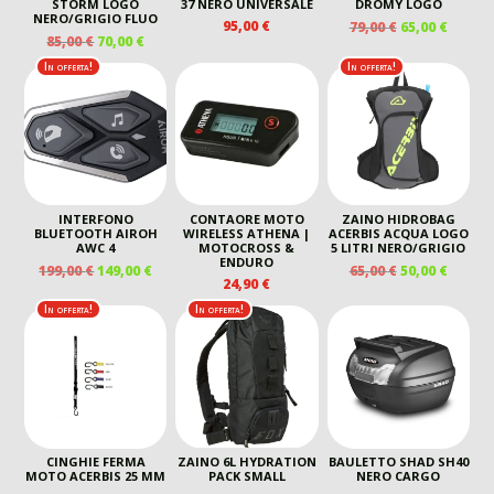
STORM LOGO
37 NERO UNIVERSALE
DROMY LOGO
NERO/GRIGIO FLUO
IL
IL
95,00
€
79,00
€
65,00
€
IL
IL
85,00
€
70,00
€
PREZZO
PREZZ
PREZZO
PREZZO
ORIGINALE
ATTUA
In offerta!
In offerta!
ORIGINALE
ATTUALE
ERA:
È:
ERA:
È:
79,00 €.
65,00 €
85,00 €.
70,00 €.
INTERFONO
CONTAORE MOTO
ZAINO HIDROBAG
BLUETOOTH AIROH
WIRELESS ATHENA |
ACERBIS ACQUA LOGO
AWC 4
MOTOCROSS &
5 LITRI NERO/GRIGIO
ENDURO
IL
IL
IL
IL
199,00
€
149,00
€
65,00
€
50,00
€
24,90
€
PREZZO
PREZZO
PREZZO
PREZZ
ORIGINALE
ATTUALE
ORIGINALE
ATTUA
In offerta!
In offerta!
ERA:
È:
ERA:
È:
199,00 €.
149,00 €.
65,00 €.
50,00 €
CINGHIE FERMA
ZAINO 6L HYDRATION
BAULETTO SHAD SH40
MOTO ACERBIS 25 MM
PACK SMALL
NERO CARGO