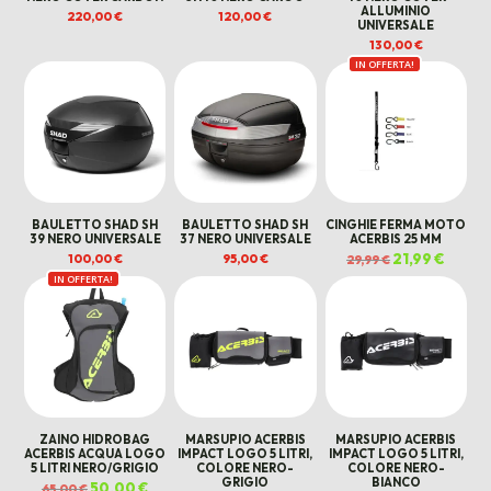
ALLUMINIO
220,00
€
120,00
€
UNIVERSALE
130,00
€
IN OFFERTA!
BAULETTO SHAD SH
BAULETTO SHAD SH
CINGHIE FERMA MOTO
39 NERO UNIVERSALE
37 NERO UNIVERSALE
ACERBIS 25 MM
Il
21,99
€
Il
100,00
€
95,00
€
29,99
€
prezzo
prezzo
IN OFFERTA!
originale
attual
era:
è:
29,99 €.
21,99 €
ZAINO HIDROBAG
MARSUPIO ACERBIS
MARSUPIO ACERBIS
ACERBIS ACQUA LOGO
IMPACT LOGO 5 LITRI,
IMPACT LOGO 5 LITRI,
5 LITRI NERO/GRIGIO
COLORE NERO-
COLORE NERO-
GRIGIO
BIANCO
Il
50,00
€
Il
65,00
€