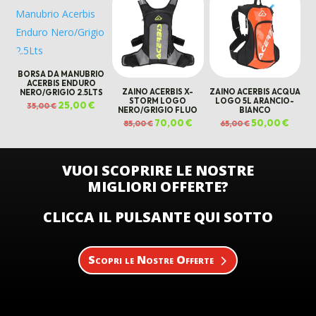
79,00 €.
65,00 €.
57,00 €.
45,00 
BORSA DA MANUBRIO
ACERBIS ENDURO
ZAINO ACERBIS X-
ZAINO ACERBIS ACQUA
NERO/GRIGIO 2.5LTS
STORM LOGO
LOGO 5L ARANCIO-
Il
25,00
€
Il
35,00
€
NERO/GRIGIO FLUO
BIANCO
prezzo
prezzo
originale
attuale
Il
70,00
€
Il
Il
50,00
€
Il
85,00
€
65,00
€
era:
è:
prezzo
prezzo
prezzo
prezz
35,00 €.
25,00 €.
originale
attuale
originale
attual
era:
è:
era:
è:
85,00 €.
70,00 €.
65,00 €.
50,00 
VUOI SCOPRIRE LE NOSTRE
MIGLIORI OFFERTE?
CLICCA IL PULSANTE QUI SOTTO
Scopri le Nostre Offerte