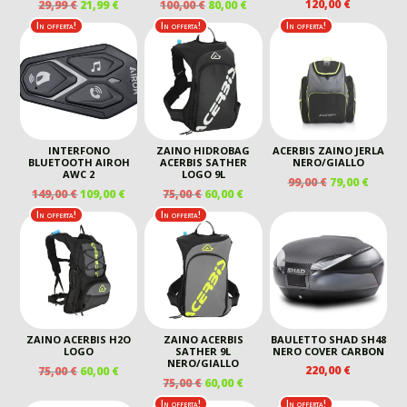
IL
IL
IL
IL
120,00
€
29,99
€
21,99
€
100,00
€
80,00
€
PREZZO
PREZZO
PREZZO
PREZZO
In offerta!
In offerta!
In offerta!
ORIGINALE
ATTUALE
ORIGINALE
ATTUALE
ERA:
È:
ERA:
È:
29,99 €.
21,99 €.
100,00 €.
80,00 €.
INTERFONO
ZAINO HIDROBAG
ACERBIS ZAINO JERLA
BLUETOOTH AIROH
ACERBIS SATHER
NERO/GIALLO
AWC 2
LOGO 9L
IL
IL
99,00
€
79,00
€
IL
IL
IL
IL
149,00
€
109,00
€
75,00
€
60,00
€
PREZZO
PREZZ
PREZZO
PREZZO
PREZZO
PREZZO
ORIGINALE
ATTUA
In offerta!
In offerta!
ORIGINALE
ATTUALE
ORIGINALE
ATTUALE
ERA:
È:
ERA:
È:
ERA:
È:
99,00 €.
79,00 €
149,00 €.
109,00 €.
75,00 €.
60,00 €.
ZAINO ACERBIS H2O
ZAINO ACERBIS
BAULETTO SHAD SH48
LOGO
SATHER 9L
NERO COVER CARBON
NERO/GIALLO
IL
IL
220,00
€
75,00
€
60,00
€
IL
IL
75,00
€
60,00
€
PREZZO
PREZZO
PREZZO
PREZZO
ORIGINALE
ATTUALE
In offerta!
In offerta!