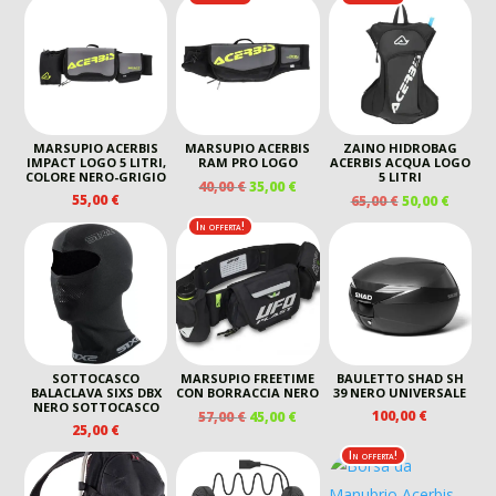
ORIGINALE
ATTUALE
ERA:
È:
ERA:
È:
75,00 €.
60,00 €.
75,00 €.
60,00 €.
MARSUPIO ACERBIS
MARSUPIO ACERBIS
ZAINO HIDROBAG
IMPACT LOGO 5 LITRI,
RAM PRO LOGO
ACERBIS ACQUA LOGO
COLORE NERO-GRIGIO
5 LITRI
IL
IL
40,00
€
35,00
€
IL
IL
55,00
€
65,00
€
50,00
€
PREZZO
PREZZO
PREZZO
PREZZ
ORIGINALE
ATTUALE
In offerta!
ORIGINALE
ATTUA
ERA:
È:
ERA:
È:
40,00 €.
35,00 €.
65,00 €.
50,00 €
SOTTOCASCO
MARSUPIO FREETIME
BAULETTO SHAD SH
BALACLAVA SIXS DBX
CON BORRACCIA NERO
39 NERO UNIVERSALE
NERO SOTTOCASCO
IL
IL
100,00
€
57,00
€
45,00
€
25,00
€
PREZZO
PREZZO
ORIGINALE
ATTUALE
In offerta!
ERA:
È:
57,00 €.
45,00 €.