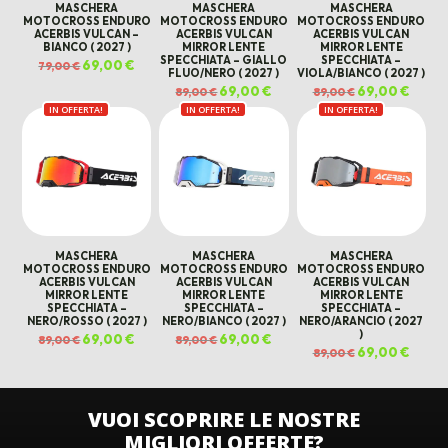
MASCHERA
MASCHERA
MASCHERA
MOTOCROSS ENDURO
MOTOCROSS ENDURO
MOTOCROSS ENDURO
ACERBIS VULCAN –
ACERBIS VULCAN
ACERBIS VULCAN
BIANCO ( 2027 )
MIRROR LENTE
MIRROR LENTE
SPECCHIATA – GIALLO
SPECCHIATA –
Il
69,00
€
Il
79,00
€
FLUO/NERO ( 2027 )
VIOLA/BIANCO ( 2027 )
prezzo
prezzo
originale
attuale
Il
69,00
€
Il
Il
69,00
€
Il
89,00
€
89,00
€
era:
è:
prezzo
prezzo
prezzo
prezz
79,00 €.
69,00 €.
IN OFFERTA!
IN OFFERTA!
originale
attuale
IN OFFERTA!
originale
attual
era:
è:
era:
è:
89,00 €.
69,00 €.
89,00 €.
69,00 
MASCHERA
MASCHERA
MASCHERA
MOTOCROSS ENDURO
MOTOCROSS ENDURO
MOTOCROSS ENDURO
ACERBIS VULCAN
ACERBIS VULCAN
ACERBIS VULCAN
MIRROR LENTE
MIRROR LENTE
MIRROR LENTE
SPECCHIATA –
SPECCHIATA –
SPECCHIATA –
NERO/ROSSO ( 2027 )
NERO/BIANCO ( 2027 )
NERO/ARANCIO ( 2027
)
Il
69,00
€
Il
Il
69,00
€
Il
89,00
€
89,00
€
prezzo
prezzo
prezzo
prezzo
Il
69,00
€
Il
89,00
€
originale
attuale
originale
attuale
prezzo
prezz
era:
è:
era:
è:
originale
attual
89,00 €.
69,00 €.
89,00 €.
69,00 €.
era:
è:
89,00 €.
69,00 
VUOI SCOPRIRE LE NOSTRE
MIGLIORI OFFERTE?