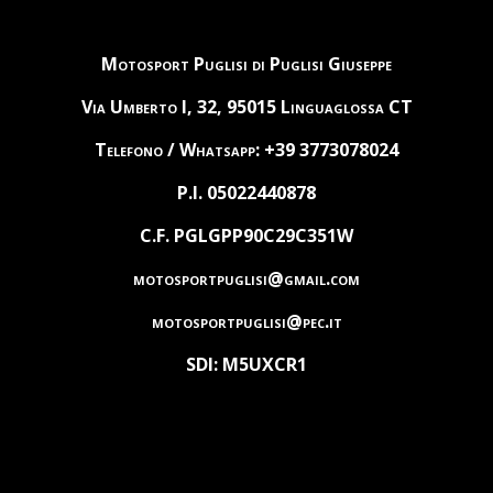
Motosport Puglisi di Puglisi Giuseppe
Via Umberto I, 32, 95015 Linguaglossa CT
Telefono / Whatsapp: +39 3773078024
P.I. 05022440878
C.F. PGLGPP90C29C351W
motosportpuglisi@gmail.com
motosportpuglisi@pec.it
SDI: M5UXCR1