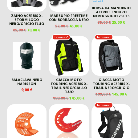
BORSA DA MANUBRIO
ACERBIS ENDURO
ZAINO ACERBIS X-
MARSUPIO FREETIME
NERO/GRIGIO 2.5LTS
STORM LOGO
CON BORRACCIA NERO
IL
IL
35,00
€
25,00
€
NERO/GRIGIO FLUO
IL
IL
57,00
€
45,00
€
PREZZO
PREZZ
IL
IL
85,00
€
70,00
€
PREZZO
PREZZO
ORIGINALE
ATTUA
PREZZO
PREZZO
ORIGINALE
ATTUALE
In offerta!
In offerta!
ERA:
È:
ORIGINALE
ATTUALE
ERA:
È:
35,00 €.
25,00 €
ERA:
È:
57,00 €.
45,00 €.
85,00 €.
70,00 €.
BALACLAVA NERO
GIACCA MOTO
GIACCA MOTO
HARISSON
TOURING ACERBIS X-
TOURING ACERBIS X-
TRAIL NERO/GIALLO
TRAIL NERO/GRIGIO
9,00
€
FLUO
IL
IL
199,00
€
145,00
€
IL
IL
199,00
€
145,00
€
PREZZO
PREZ
PREZZO
PREZZO
ORIGINALE
ATTU
In offerta!
ORIGINALE
ATTUALE
ERA:
È:
ERA:
È:
199,00 €.
145,00
199,00 €.
145,00 €.