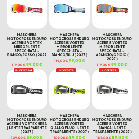
MASCHERA
MASCHERA
MASCHERA
MOTOCROSS ENDURO
MOTOCROSS ENDURO
MOTOCROSS ENDURO
ACERBIS VORTEX
ACERBIS VORTEX
ACERBIS VORTEX
MIRROR LENTE
MIRROR LENTE
MIRROR LENTE
SPECCHIATA –
SPECCHIATA –
SPECCHIATA –
BIANCO/ROSSO ( 2027
BIANCO/BLU ( 2027 )
ARANCIO/GRIGIO (
)
2027 )
Il
99,00
€
Il
119,00
€
prezzo
prezzo
Il
99,00
€
Il
Il
99,00
€
Il
119,00
€
119,00
€
originale
attuale
prezzo
prezzo
prezzo
prezz
era:
è:
IN OFFERTA!
originale
attuale
IN OFFERTA!
IN OFFERTA!
originale
attual
119,00 €.
99,00 €.
era:
è:
era:
è:
119,00 €.
99,00 €.
119,00 €.
99,00 
MASCHERA
MASCHERA
MASCHERA
MOTOCROSS ENDURO
MOTOCROSS ENDURO
MOTOCROSS ENDURO
ACERBIS VORTEX NERA
ACERBIS VORTEX
ACERBIS VORTEX
| LENTE TRASPARENTE
GIALLO FLUO | LENTE
BIANCA | LENTE
( 2027 )
TRASPARENTE ( 2027 )
TRASPARENTE ( 2027 )
Il
89,00
€
Il
Il
89,00
€
Il
Il
89,00
€
Il
109,00
€
109,00
€
109,00
€