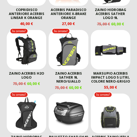
COPRIDISCO
ACERBIS PARADISCO
ZAINO HIDROBAG
ANTERIORE ACERBIS
ANTERIORE X-BRAKE
ACERBIS SATHER
LINEAR K ORANGE
ORANGE
LOGO 9L
IL
IL
40,00
€
27,00
€
75,00
€
60,00
€
PREZZO
PREZZ
In offerta!
In offerta!
ORIGINALE
ATTUA
ERA:
È:
75,00 €.
60,00 €
ZAINO ACERBIS H2O
ZAINO ACERBIS
MARSUPIO ACERBIS
LOGO
SATHER 9L
IMPACT LOGO 5 LITRI,
NERO/GIALLO
COLORE NERO-GRIGIO
IL
IL
75,00
€
60,00
€
IL
IL
55,00
€
75,00
€
60,00
€
PREZZO
PREZZO
PREZZO
PREZZO
ORIGINALE
ATTUALE
In offerta!
In offerta!
ORIGINALE
ATTUALE
ERA:
È:
ERA:
È:
75,00 €.
60,00 €.
75,00 €.
60,00 €.
ZAINO HIDROBAG
BAULETTO SHAD SH40
ACERBIS ZAINO JERLA