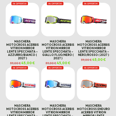
prezzo
prezzo
prezzo
prezzo
prezzo
prezz
IN OFFERTA!
originale
attuale
IN OFFERTA!
originale
attuale
IN OFFERTA!
originale
attua
era:
è:
era:
è:
era:
è:
109,00 €.
89,00 €.
109,00 €.
89,00 €.
109,00 €.
89,00 
MASCHERA
MASCHERA
MASCHERA
MOTOCROSS ACERBIS
MOTOCROSS ACERBIS
MOTOCROSS ACERBIS
VITRION MIRROR
VITRION MIRROR
VITRION MIRROR
LENTE SPECCHIATA –
LENTE SPECCHIATA –
LENTE SPECCHIATA –
AZZURRO/BIANCO (
GIALLO FLUO/NERO (
NERO/ROSSO ( 2027 )
2027 )
2027 )
Il
45,00
€
Il
59,00
€
prezzo
prezz
Il
45,00
€
Il
Il
45,00
€
Il
59,00
€
59,00
€
originale
attual
prezzo
prezzo
prezzo
prezzo
era:
è:
IN OFFERTA!
originale
attuale
IN OFFERTA!
originale
attuale
IN OFFERTA!
59,00 €.
45,00 
era:
è:
era:
è:
59,00 €.
45,00 €.
59,00 €.
45,00 €.
MASCHERA
MASCHERA
MASCHERA
MOTOCROSS ACERBIS
MOTOCROSS ACERBIS
MOTOCROSS ENDURO
VITRION MIRROR
VITRION MIRROR
ACERBIS VITRION
LENTE SPECCHIATA –
LENTE SPECCHIATA –
MIRROR LENTE