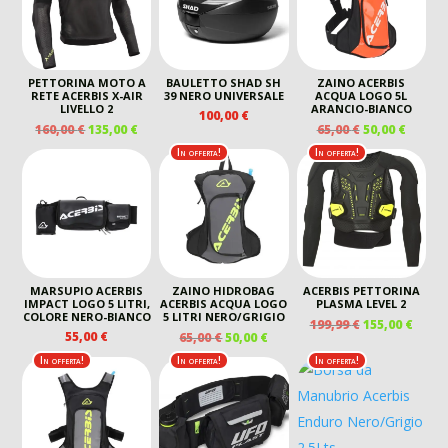
PETTORINA MOTO A
BAULETTO SHAD SH
ZAINO ACERBIS
RETE ACERBIS X-AIR
39 NERO UNIVERSALE
ACQUA LOGO 5L
LIVELLO 2
ARANCIO-BIANCO
100,00
€
IL
IL
IL
IL
160,00
€
135,00
€
65,00
€
50,00
€
PREZZO
PREZZO
PREZZO
PREZZ
In offerta!
In offerta!
ORIGINALE
ATTUALE
ORIGINALE
ATTUA
ERA:
È:
ERA:
È:
160,00 €.
135,00 €.
65,00 €.
50,00 €
MARSUPIO ACERBIS
ZAINO HIDROBAG
ACERBIS PETTORINA
IMPACT LOGO 5 LITRI,
ACERBIS ACQUA LOGO
PLASMA LEVEL 2
COLORE NERO-BIANCO
5 LITRI NERO/GRIGIO
IL
IL
199,99
€
155,00
€
IL
IL
55,00
€
65,00
€
50,00
€
PREZZO
PREZ
PREZZO
PREZZO
ORIGINALE
ATTU
In offerta!
In offerta!
In offerta!
ORIGINALE
ATTUALE
ERA:
È:
ERA:
È:
199,99 €.
155,00
65,00 €.
50,00 €.