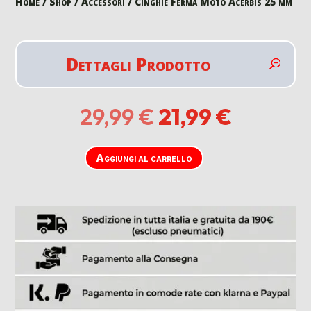
Home
/
Shop
/
Accessori
/ Cinghie Ferma Moto Acerbis 25 mm
Dettagli Prodotto
Il
Il
29,99
€
21,99
€
prezzo
prezzo
originale
attuale
era:
è:
Aggiungi al carrello
29,99 €.
21,99 €.