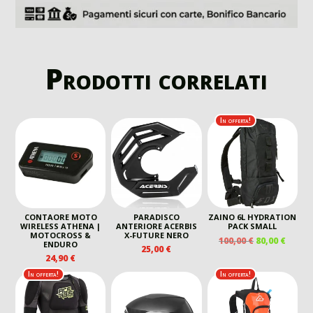
Prodotti correlati
In offerta!
CONTAORE MOTO
PARADISCO
ZAINO 6L HYDRATION
WIRELESS ATHENA |
ANTERIORE ACERBIS
PACK SMALL
MOTOCROSS &
X-FUTURE NERO
IL
IL
100,00
€
80,00
€
ENDURO
25,00
€
PREZZO
PREZ
24,90
€
ORIGINALE
ATTU
In offerta!
In offerta!
ERA:
È:
100,00 €.
80,00 