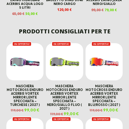
ACERBIS ACQUA LOGO
NERO CARGO
NERO/GIALLO
5 LITRI
IL
IL
120,00
€
99,00
€
79,00
€
IL
IL
65,00
€
50,00
€
PREZZO
PREZZ
PREZZO
PREZZO
ORIGINALE
ATTUA
ORIGINALE
ATTUALE
ERA:
È:
ERA:
È:
PRODOTTI CONSIGLIATI PER TE
99,00 €.
79,00 €
65,00 €.
50,00 €.
IN OFFERTA!
IN OFFERTA!
IN OFFERTA!
MASCHERA
MASCHERA
MASCHERA
MOTOCROSS ENDURO
MOTOCROSS ENDURO
MOTOCROSS ENDURO
ACERBIS VORTEX
ACERBIS VORTEX
ACERBIS VORTEX
MIRROR LENTE
MIRROR LENTE
MIRROR LENTE
SPECCHIATA –
SPECCHIATA –
SPECCHIATA –
TURCHESE ( 2027 )
NERO/GIALLO FLUO (
BLU/ROSSO ( 2027 )
2027 )
Il
99,00
€
Il
Il
99,00
€
Il
119,00
€
119,00
€
prezzo
prezzo
prezzo
prezz
Il
99,00
€
Il
119,00
€
originale
attuale
originale
attual
prezzo
prezzo
era:
è:
era:
è:
IN OFFERTA!
IN OFFERTA!
originale
attuale
IN OFFERTA!
119,00 €.
99,00 €.
119,00 €.
99,00 
era:
è:
119,00 €.
99,00 €.