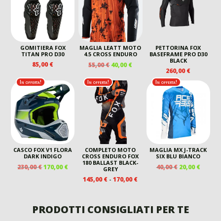
60,00 €.
40,00 €.
GOMITIERA FOX
MAGLIA LEATT MOTO
PETTORINA FOX
TITAN PRO D30
4.5 CROSS ENDURO
BASEFRAME PRO D30
BLACK
IL
IL
85,00
€
55,00
€
40,00
€
260,00
€
PREZZO
PREZZO
ORIGINALE
ATTUALE
In offerta!
In offerta!
In offerta!
ERA:
È:
55,00 €.
40,00 €.
CASCO FOX V1 FLORA
COMPLETO MOTO
MAGLIA MX J-TRACK
DARK INDIGO
CROSS ENDURO FOX
SIX BLU BIANCO
180 BALLAST BLACK-
IL
IL
IL
IL
230,00
€
170,00
€
40,00
€
20,00
€
GREY
PREZZO
PREZZO
PREZZO
PREZZ
FASCIA
145,00
€
-
170,00
€
ORIGINALE
ATTUALE
ORIGINALE
ATTUA
DI
ERA:
È:
ERA:
È:
PREZZO:
230,00 €.
170,00 €.
40,00 €.
20,00 €
DA
PRODOTTI CONSIGLIATI PER TE
145,00 €