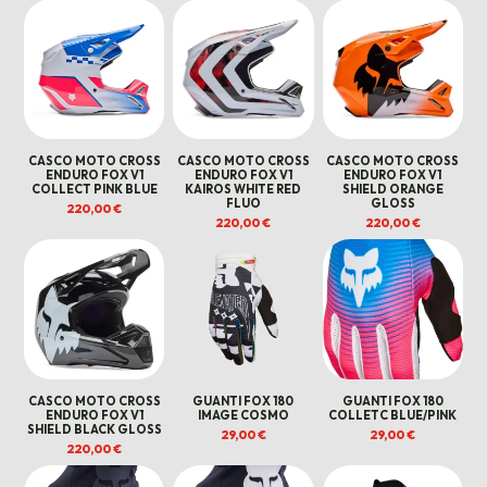
CASCO MOTO CROSS
CASCO MOTO CROSS
CASCO MOTO CROSS
ENDURO FOX V1
ENDURO FOX V1
ENDURO FOX V1
COLLECT PINK BLUE
KAIROS WHITE RED
SHIELD ORANGE
FLUO
GLOSS
220,00
€
220,00
€
220,00
€
CASCO MOTO CROSS
GUANTI FOX 180
GUANTI FOX 180
ENDURO FOX V1
IMAGE COSMO
COLLETC BLUE/PINK
SHIELD BLACK GLOSS
29,00
€
29,00
€
220,00
€