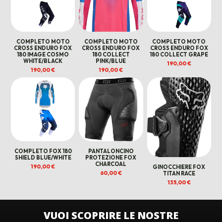
COMPLETO MOTO
COMPLETO MOTO
COMPLETO MOTO
CROSS ENDURO FOX
CROSS ENDURO FOX
CROSS ENDURO FOX
180 IMAGE COSMO
180 COLLECT
180 COLLECT GRAPE
WHITE/BLACK
PINK/BLUE
190,00
€
190,00
€
190,00
€
COMPLETO FOX 180
PANTALONCINO
SHIELD BLUE/WHITE
PROTEZIONE FOX
CHARCOAL
190,00
€
GINOCCHIERE FOX
60,00
€
TITAN RACE
135,00
€
VUOI SCOPRIRE LE NOSTRE