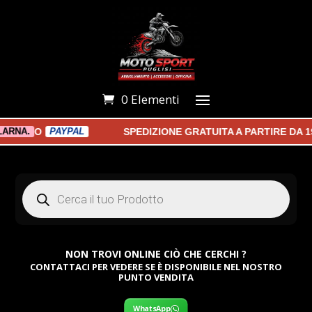
0 Elementi
O
SPEDIZIONE GRATUITA A PARTIRE DA 19
A.
PAYPAL
Products
search
NON TROVI ONLINE CIÒ CHE CERCHI ?
CONTATTACI PER VEDERE SE È DISPONIBILE NEL NOSTRO
PUNTO VENDITA
WhatsApp