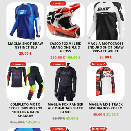
In offerta!
ERA:
È:
ERA:
È:
290,00 €.
250,00 €.
50,00 €.
20,00 €
MAGLIA SHOT DRAW
CASCO FOX V1 LEED
MAGLIA MOTOCROSS
INSTINCT BLU
ARANCIONE FLUO
ENDURO SHOT DRAW
GLOSS
PRIVATE WHITE
25,00
€
IL
IL
25,00
€
220,00
€
160,00
€
PREZZO
PREZZO
In offerta!
In offerta!
In offerta!
ORIGINALE
ATTUALE
ERA:
È:
220,00 €.
160,00 €.
COMPLETO MOTO
MAGLIA FOX RANGER
MAGLIA MX J-TRACK
CROSS ENDURO FOX
AIR OFF-ROAD BLACK
FIVE BIANCO ROSSO
180 FLORA DARK
CAMO
IL
IL
40,00
€
20,00
€
SHADOW
IL
IL
69,00
€
45,00
€
PREZZO
PREZZ
IL
IL
195,00
€
145,00
€
PREZZO
PREZZO
ORIGINALE
ATTUA
PREZZO
PREZZO
ORIGINALE
ATTUALE
In offerta!
In offerta!
ERA:
È: