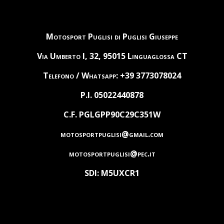
Motosport Puglisi di Puglisi Giuseppe
Via Umberto I, 32, 95015 Linguaglossa CT
Telefono / Whatsapp: +39 3773078024
P.I. 05022440878
C.F. PGLGPP90C29C351W
motosportpuglisi@gmail.com
motosportpuglisi@pec.it
SDI: M5UXCR1