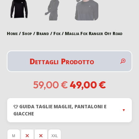
Home
/
Shop
/
Brand
/
Fox
/ Maglia Fox Ranger Off Road
Dettagli Prodotto
Il
Il
59,00
€
49,00
€
prezzo
prezzo
originale
attuale
era:
è:
👕 GUIDA TAGLIE MAGLIE, PANTALONI E
59,00 €.
49,00 €
▼
GIACCHE
M
L
XL
XXL