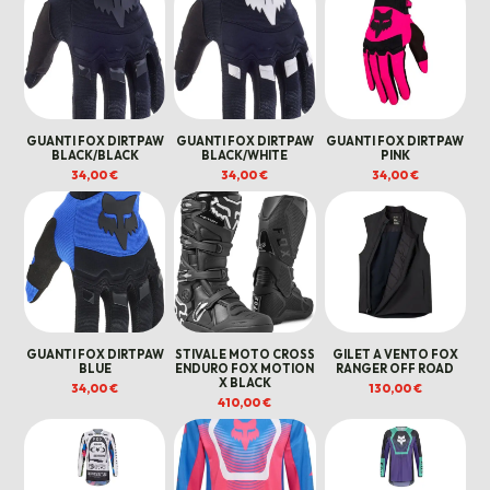
GUANTI FOX DIRTPAW
GUANTI FOX DIRTPAW
GUANTI FOX DIRTPAW
BLACK/BLACK
BLACK/WHITE
PINK
34,00
€
34,00
€
34,00
€
GUANTI FOX DIRTPAW
STIVALE MOTO CROSS
GILET A VENTO FOX
BLUE
ENDURO FOX MOTION
RANGER OFF ROAD
X BLACK
34,00
€
130,00
€
410,00
€