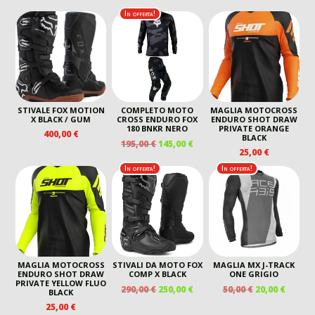
In offerta!
STIVALE FOX MOTION
COMPLETO MOTO
MAGLIA MOTOCROSS
X BLACK / GUM
CROSS ENDURO FOX
ENDURO SHOT DRAW
180 BNKR NERO
PRIVATE ORANGE
400,00
€
BLACK
IL
IL
195,00
€
145,00
€
25,00
€
PREZZO
PREZZO
ORIGINALE
ATTUALE
In offerta!
In offerta!
ERA:
È:
195,00 €.
145,00 €.
MAGLIA MOTOCROSS
STIVALI DA MOTO FOX
MAGLIA MX J-TRACK
ENDURO SHOT DRAW
COMP X BLACK
ONE GRIGIO
PRIVATE YELLOW FLUO
IL
IL
IL
IL
290,00
€
250,00
€
50,00
€
20,00
€
BLACK
PREZZO
PREZZO
PREZZO
PREZZ
25,00
€
ORIGINALE
ATTUALE
ORIGINALE
ATTUA