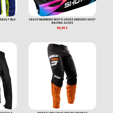
SAULT BLU
CASCO BAMBINO MOTO CROSS ENDURO SHOT
RACING GLOSS
90,00
€
REZZO
E
TTUALE
0,00 €.
ASSAULT
PANTALONI SHOT REFLEX ORANGE