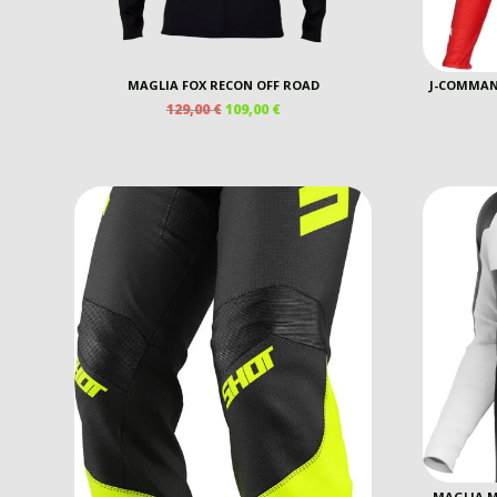
MAGLIA FOX RECON OFF ROAD
J-COMMAN
IL
IL
129,00
€
109,00
€
PREZZO
PREZZO
ORIGINALE
ATTUALE
ERA:
È:
129,00 €.
109,00 €.
MAGLIA 