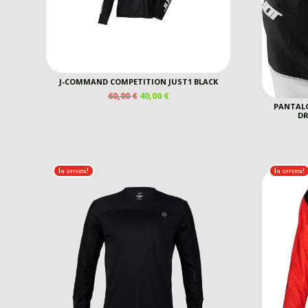
J-COMMAND COMPETITION JUST1 BLACK
IL
IL
60,00
€
40,00
€
PREZZO
PREZZO
PANTAL
DR
ORIGINALE
ATTUALE
ERA:
È:
60,00 €.
40,00 €.
In offerta!
In offerta!