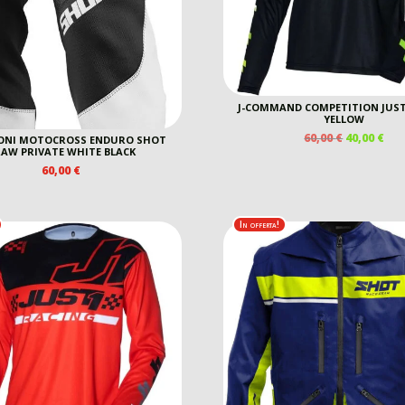
J-COMMAND COMPETITION JUST
YELLOW
IL
IL
60,00
€
40,00
€
ONI MOTOCROSS ENDURO SHOT
PREZZO
PR
AW PRIVATE WHITE BLACK
ORIGINAL
AT
60,00
€
ERA:
È:
60,00 €.
40,0
In offerta!