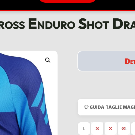
oss Enduro Shot Dra
De
👕 GUIDA TAGLIE MAG
L
M
S
4XL