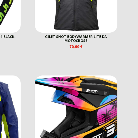
1 BLACK-
GILET SHOT BODYWARMER LITE DA
MOTOCROSS
70,00
€
EZZO
E
TUALE
0 €.