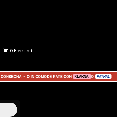
0 Elementi
i
EGNA • O IN COMODE RATE CON
O
KLARNA.
PAYPAL