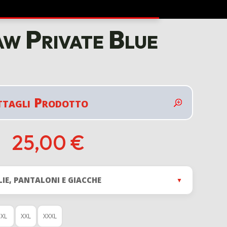
w Private Blue
ttagli Prodotto
25,00
€
LIE, PANTALONI E GIACCHE
▼
XL
XXL
XXXL