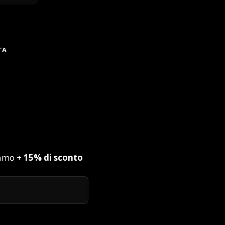
TA
iamo +
15% di sconto