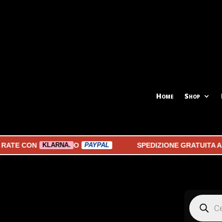
Home
Shop
CON
O
SPEDIZIONE GRATUITA A PART
KLARNA.
PAYPAL
Products
search