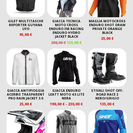
GILET MULTITASCHE
GIACCA TECNICA
MAGLIA MOTOCROSS
REPORTER GUYANA
MOTO CROSS
ENDURO SHOT DRAW
UFO
ENDURO FM RACING
PRIVATE ORANGE
ENDURO HYDRO
BLACK
95,00
€
JACKET BLACK
25,00
€
IL
IL
208,00
€
135,00
€
PREZZO
PREZZO
ORIGINALE
ATTUALE
ERA:
È:
208,00 €.
135,00 €.
GIACCA ANTIPIOGGIA
GIACCA ENDURO
STIVALI SHOT OFF-
ACERBIS TRASPARENT
LEATT MOTO 4.5 LITE
ROAD RACE 2
PRO RAIN JACKET 3.0
NERA
NERO/GRIGIO
FASCIA
25,00
€
190,00
€
-
230,00
€
135,00
€
DI
PREZZO:
DA
190,00 €
A