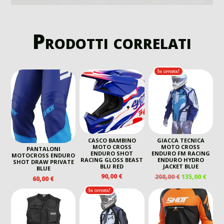
Prodotti correlati
In offerta!
CASCO BAMBINO
GIACCA TECNICA
MOTO CROSS
MOTO CROSS
PANTALONI
ENDURO SHOT
ENDURO FM RACING
MOTOCROSS ENDURO
RACING GLOSS BEAST
ENDURO HYDRO
SHOT DRAW PRIVATE
BLU RED
JACKET BLUE
BLUE
IL
IL
90,00
€
208,00
€
135,00
€
60,00
€
PREZZO
PREZ
In offerta!
ORIGINALE
ATTU
ERA:
È:
208,00 €.
135,00