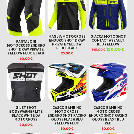
MAGLIA MOTOCROSS
GIACCA MOTO SHOT
ENDURO SHOT DRAW
CONTACT ASSAULT
PANTALONI
PRIVATE YELLOW
BLU YELLOW
MOTOCROSS ENDURO
FLUO BLACK
Il
120,00
€
Il
SHOT DRAW PRIVATE
145,00
€
prezzo
prez
25,00
€
YELLOW FLUO BLACK
originale
attua
era:
è:
60,00
€
145,00 €.
120,0
GILET SHOT
CASCO BAMBINO
CASCO BAMBINO
BODYWARMER LITE
MOTO CROSS
MOTO CROSS
BLACK WHITE DA
ENDURO SHOT RACING
ENDURO SHOT RACING
MOTOCROSS
GLOSS FLASH BLU
GLOSS BEAST BLU
YELLOW FLUO
RED
70,00
€
90,00
€
90,00
€