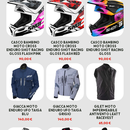
CASCO BAMBINO
CASCO BAMBINO
CASCO BAMBINO
MOTO CROSS
MOTO CROSS
MOTO CROSS
ENDURO SHOT RACING
ENDURO SHOT RACING
ENDURO SHOT RACING
GLOSS FLASH PINK
GLOSS FLASH RED
GLOSS
90,00
€
90,00
€
90,00
€
GIACCA MOTO
GIACCA MOTO
GILET MOTO
ENDURO UFO TAIGA
ENDURO UFO TAIGA
IMPERMEABILE
BLU
GRIGIO
ANTIVENTO LEATT
RACEVEST
140,00
€
140,00
€
65,00
€