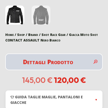
Home
/
Shop
/
Brand
/
Shot Race Gear
/ Giacca Moto Shot
CONTACT ASSAULT Nero Bianco
Dettagli Prodotto
Il
Il
145,00
€
120,00
€
prezzo
prezz
originale
attual
era:
è:
👕 GUIDA TAGLIE MAGLIE, PANTALONI E
145,00 €.
120,00
▼
GIACCHE