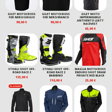
GILET MOTOCROSS
GILET MOTOCROSS
GILET MOTO
FXR NERO/GRIGIO
FXR NERO/BIANCO
IMPERMEABILE
ANTIVENTO LEATT
90,00
€
90,00
€
RACEVEST
65,00
€
STIVALI SHOT OFF-
STIVALI SHOT OFF-
MAGLIA MOTOCROSS
ROAD RACE 2
ROAD RACE 2
ENDURO SHOT DRAW
BAMBINO
PRIVATE RED BLACK
135,00
€
110,00
€
25,00
€
In offerta!