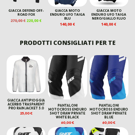
GIACCA DEFEND OFF-
GIACCA MOTO
GIACCA MOTO
ROAD FOX
ENDURO UFO TAIGA
ENDURO UFO TAIGA
BLU
NERO/GIALLO FLUO
IL
IL
270,00
€
220,00
€
140,00
€
140,00
€
PREZZO
PREZZO
ORIGINALE
ATTUALE
ERA:
È:
PRODOTTI CONSIGLIATI PER TE
270,00 €.
220,00 €.
GIACCA ANTIPIOGGIA
ACERBIS TRASPARENT
PANTALONI
PANTALONI
PRO RAIN JACKET 3.0
MOTOCROSS ENDURO
MOTOCROSS ENDURO
25,00
€
SHOT DRAW PRIVATE
SHOT DRAW PRIVATE
WHITE BLACK
BLUE
60,00
€
60,00
€