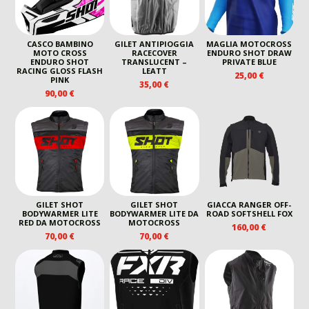
230,00 €
CASCO BAMBINO
GILET ANTIPIOGGIA
MAGLIA MOTOCROSS
MOTO CROSS
RACECOVER
ENDURO SHOT DRAW
ENDURO SHOT
TRANSLUCENT –
PRIVATE BLUE
RACING GLOSS FLASH
LEATT
25,00
€
PINK
35,00
€
90,00
€
GILET SHOT
GILET SHOT
GIACCA RANGER OFF-
BODYWARMER LITE
BODYWARMER LITE DA
ROAD SOFTSHELL FOX
RED DA MOTOCROSS
MOTOCROSS
160,00
€
70,00
€
70,00
€