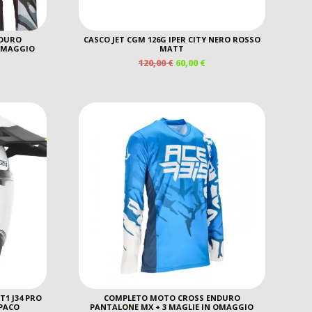
NDURO
CASCO JET CGM 126G IPER CITY NERO ROSSO
 OMAGGIO
MATT
IL
IL
120,00
€
60,00
€
PREZZO
PREZZO
ORIGINALE
ATTUALE
ERA:
È:
120,00 €.
60,00 €.
1 J34 PRO
COMPLETO MOTO CROSS ENDURO
PACO
PANTALONE MX + 3 MAGLIE IN OMAGGIO