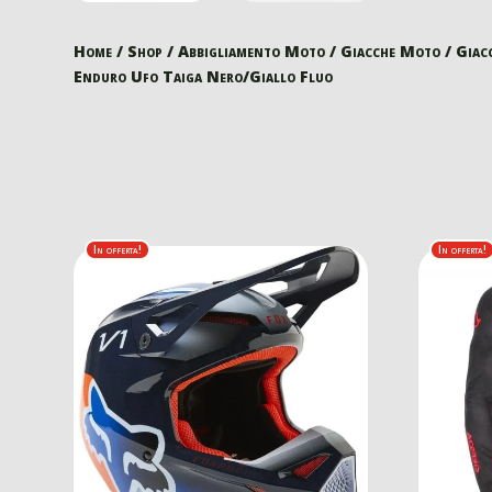
Home
/
Shop
/
Abbigliamento Moto
/
Giacche Moto
/
Giac
Enduro Ufo Taiga Nero/Giallo Fluo
In offerta!
In offerta!