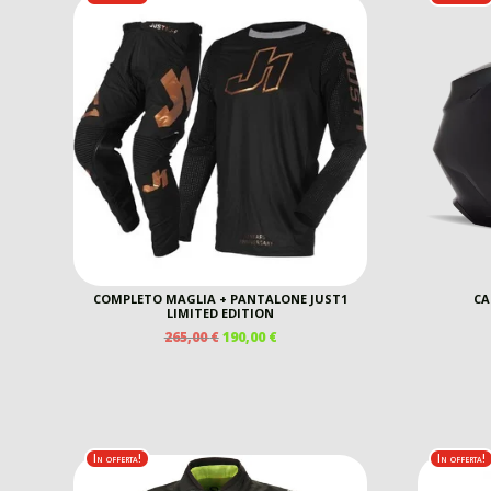
COMPLETO MAGLIA + PANTALONE JUST1
CA
LIMITED EDITION
IL
IL
265,00
€
190,00
€
PREZZO
PREZZO
ORIGINALE
ATTUALE
ERA:
È:
265,00 €.
190,00 €.
In offerta!
In offerta!