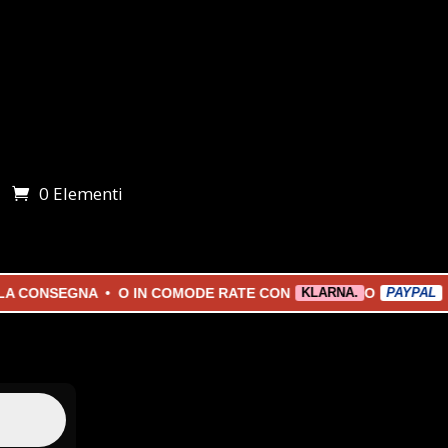
0 Elementi
i
NSEGNA • O IN COMODE RATE CON
O
KLARNA.
PAYPAL