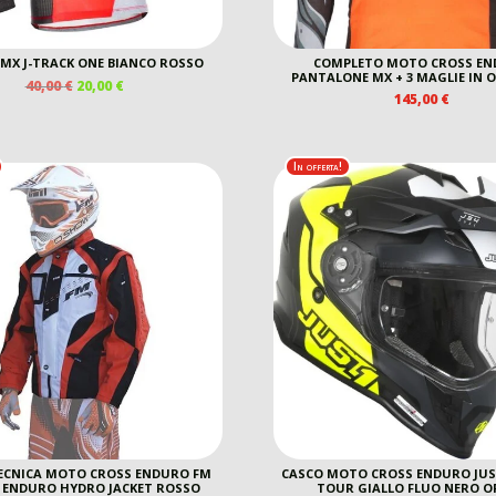
MX J-TRACK ONE BIANCO ROSSO
COMPLETO MOTO CROSS E
PANTALONE MX + 3 MAGLIE IN
IL
IL
40,00
€
20,00
€
145,00
€
PREZZO
PREZZO
ORIGINALE
ATTUALE
ERA:
È:
40,00 €.
20,00 €.
In offerta!
ECNICA MOTO CROSS ENDURO FM
CASCO MOTO CROSS ENDURO JUST
 ENDURO HYDRO JACKET ROSSO
TOUR GIALLO FLUO NERO O