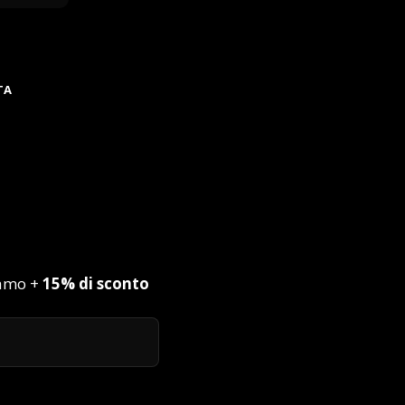
TA
iamo +
15% di sconto