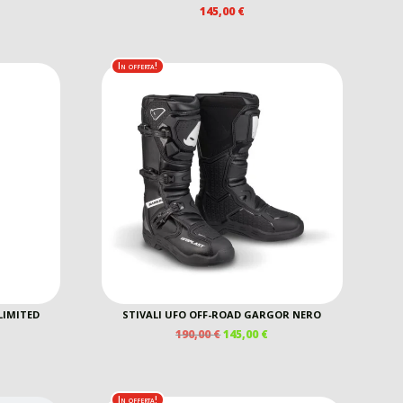
145,00
€
REZZO
E
TTUALE
In offerta!
9,00 €.
LIMITED
STIVALI UFO OFF-ROAD GARGOR NERO
IL
IL
190,00
€
145,00
€
PREZZO
PREZZO
REZZO
ORIGINALE
ATTUALE
E
TTUALE
ERA:
È:
190,00 €.
145,00 €.
In offerta!