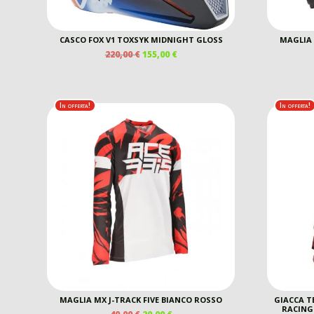
CASCO FOX V1 TOXSYK MIDNIGHT GLOSS
MAGLIA 
IL
IL
220,00
€
155,00
€
PREZZO
PREZZO
ORIGINALE
ATTUALE
ERA:
È:
220,00 €.
155,00 €.
In offerta!
In offerta!
MAGLIA MX J-TRACK FIVE BIANCO ROSSO
GIACCA T
RACING
IL
IL