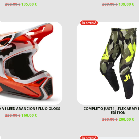
IL
IL
IL
IL
208,00
€
135,00
€
209,00
€
139,00
€
PREZZO
PREZZO
PREZZO
P
ORIGINALE
ATTUALE
ORIGINAL
A
ERA:
È:
ERA:
È:
In offerta!
208,00 €.
135,00 €.
209,00 €.
13
X V1 LEED ARANCIONE FLUO GLOSS
COMPLETO JUST1 J-FLEX ARMY 
EDITION
IL
IL
220,00
€
160,00
€
IL
IL
260,00
€
200,00
€
PREZZO
PREZZO
PREZZO
P
ORIGINALE
ATTUALE
ORIGINAL
A
ERA:
È:
ERA:
È:
220,00 €.
160,00 €.
In offerta!