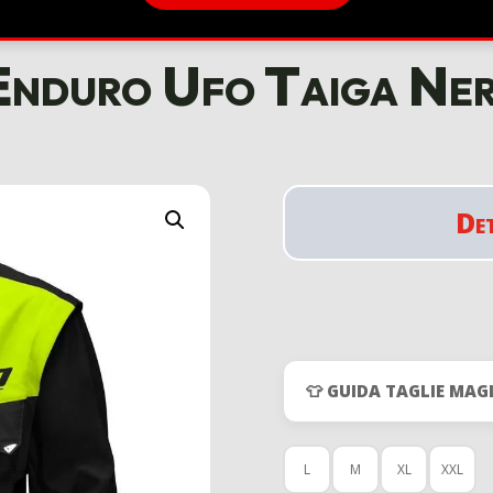
Enduro Ufo Taiga Ner
De
👕 GUIDA TAGLIE MAG
L
M
XL
XXL