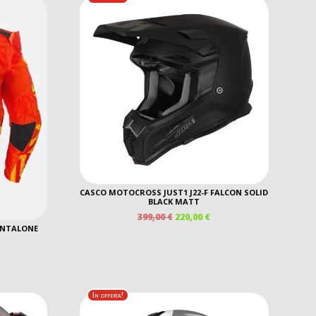
0,00 €.
CASCO MOTOCROSS JUST1 J22-F FALCON SOLID
BLACK MATT
IL
IL
399,00
€
220,00
€
PREZZO
PREZZO
PANTALONE
ORIGINALE
ATTUALE
ERA:
È:
REZZO
399,00 €.
220,00 €.
E
TTUALE
In offerta!
5,00 €.