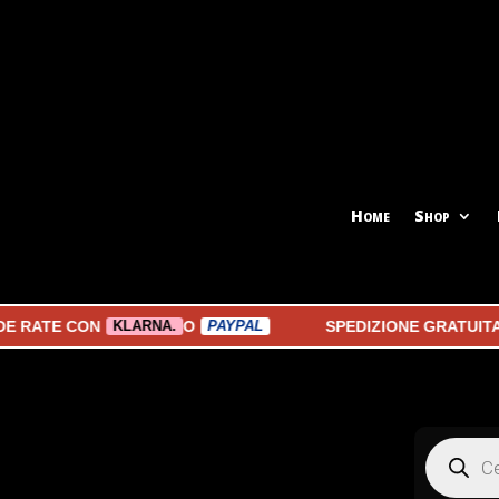
Home
Shop
E CON
O
SPEDIZIONE GRATUITA A PA
KLARNA.
PAYPAL
Products
search