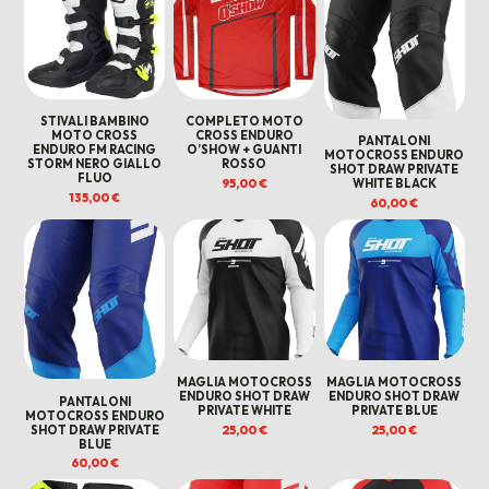
STIVALI BAMBINO
COMPLETO MOTO
MOTO CROSS
CROSS ENDURO
PANTALONI
ENDURO FM RACING
O’SHOW + GUANTI
MOTOCROSS ENDURO
STORM NERO GIALLO
ROSSO
SHOT DRAW PRIVATE
FLUO
95,00
€
WHITE BLACK
135,00
€
60,00
€
MAGLIA MOTOCROSS
MAGLIA MOTOCROSS
ENDURO SHOT DRAW
ENDURO SHOT DRAW
PANTALONI
PRIVATE WHITE
PRIVATE BLUE
MOTOCROSS ENDURO
25,00
€
25,00
€
SHOT DRAW PRIVATE
BLUE
60,00
€