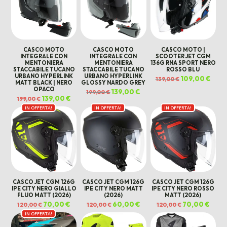
CASCO MOTO
CASCO MOTO
CASCO MOTO |
INTEGRALE CON
INTEGRALE CON
SCOOTER JET CGM
MENTONIERA
MENTONIERA
136G RNA SPORT NERO
STACCABILE TUCANO
STACCABILE TUCANO
ROSSO BLU
URBANO HYPERLINK
URBANO HYPERLINK
Il
109,00
€
Il
139,00
€
MATT BLACK | NERO
GLOSSY NARDO GREY
prezzo
prez
originale
attua
OPACO
Il
139,00
€
Il
199,00
€
era:
è:
prezzo
prezzo
Il
139,00
€
Il
139,00 €.
109,0
199,00
€
originale
attuale
prezzo
prezzo
era:
è:
IN OFFERTA!
originale
attuale
IN OFFERTA!
IN OFFERTA!
199,00 €.
139,00 €.
era:
è:
199,00 €.
139,00 €.
CASCO JET CGM 126G
CASCO JET CGM 126G
CASCO JET CGM 126G
IPE CITY NERO GIALLO
IPE CITY NERO MATT
IPE CITY NERO ROSSO
FLUO MATT (2026)
(2026)
MATT (2026)
Il
70,00
€
Il
Il
60,00
€
Il
Il
70,00
€
Il
120,00
€
120,00
€
120,00
€
prezzo
prezzo
prezzo
prezzo
prezzo
prezz
IN OFFERTA!
originale
attuale
originale
attuale
originale
attua
era:
è:
era:
è:
era:
è:
120,00 €.
70,00 €.
120,00 €.
60,00 €.
120,00 €.
70,00