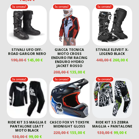
170,00 €.
105,00 €.
ORIGINALE
ATTUA
In offerta!
In offerta!
In offerta!
ERA:
È:
50,00 €.
20,00 €
STIVALI UFO OFF-
GIACCA TECNICA
STIVALE ELEVEIT X-
ROAD GARGOR NERO
MOTO CROSS
LEGEND BLACK
ENDURO FM RACING
IL
IL
IL
IL
190,00
€
145,00
€
440,00
€
260,00
€
ENDURO HYDRO
PREZZO
PREZZO
PREZZO
PREZ
JACKET ROSSO
ORIGINALE
ATTUALE
ORIGINALE
ATTU
IL
IL
208,00
€
135,00
€
ERA:
È:
ERA:
È:
PREZZO
PREZZO
In offerta!
In offerta!
In offerta!
190,00 €.
145,00 €.
440,00 €.
260,00
ORIGINALE
ATTUALE
ERA:
È:
208,00 €.
135,00 €.
RIDE KIT 3.5 MAGLIA E
CASCO FOX V1 TOXSYK
RIDE KIT 3.5 ZEBRA
PANTALONE LEATT
MIDNIGHT GLOSS
MAGLIA + PANTALONE
MOTO BLACK
IL
IL
IL
IL
220,00
€
155,00
€
130,00
€
99,00
€
IL
IL
130,00
€
99,00
€
PREZZO
PREZZO
PREZZO
PREZ