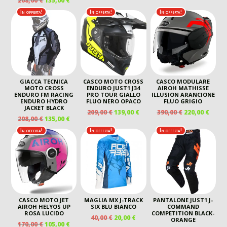
208,00
€
135,00
€
ORIGINALE
ATTU
ERA:
È:
PREZZO
PREZZO
In offerta!
In offerta!
In offerta!
ERA:
È:
40,00 €.
20,00 €.
ORIGINALE
ATTUALE
265,00 €.
190,00
ERA:
È:
208,00 €.
135,00 €.
GIACCA TECNICA
CASCO MOTO CROSS
CASCO MODULARE
MOTO CROSS
ENDURO JUST1 J34
AIROH MATHISSE
ENDURO FM RACING
PRO TOUR GIALLO
ILLUSION ARANCIONE
ENDURO HYDRO
FLUO NERO OPACO
FLUO GRIGIO
JACKET BLACK
IL
IL
IL
IL
209,00
€
139,00
€
390,00
€
220,00
€
IL
IL
208,00
€
135,00
€
PREZZO
PREZZO
PREZZO
PREZ
PREZZO
PREZZO
ORIGINALE
ATTUALE
ORIGINALE
ATTU
In offerta!
In offerta!
In offerta!
ORIGINALE
ATTUALE
ERA:
È:
ERA:
È:
ERA:
È:
209,00 €.
139,00 €.
390,00 €.
220,00
208,00 €.
135,00 €.
CASCO MOTO JET
MAGLIA MX J-TRACK
PANTALONE JUST1 J-
AIROH HELYOS UP
SIX BLU BIANCO
COMMAND
ROSA LUCIDO
COMPETITION BLACK-
IL
IL
40,00
€
20,00
€
ORANGE
IL
IL
170,00
€
105,00
€
PREZZO
PREZZO