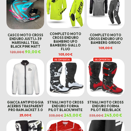
COMPLETO MOTO
CASCO MOTO CROSS
COMPLETO MOTO
CROSS ENDURO
ENDURO JUST1 J-39
CROSS ENDURO UFO
BAMBINO UFO
MARSHALL TEAL
BAMBERG GRIGIO
BAMBERG GIALLO
BLACK PINK MATT
105,00
€
FLUO
Il
90,00
€
Il
120,00
€
prezzo
prezzo
105,00
€
originale
attuale
IN OFFERTA!
IN OFFERTA!
era:
è:
120,00 €.
90,00 €.
GIACCA ANTIPIOGGIA
STIVALI MOTO CROSS
STIVALI MOTO CROSS
ACERBIS TRASPARENT
ENDURO FORMA
ENDURO FORMA
PRO RAIN JACKET 3.0
PILOT BLACK/WHITE
PILOT RED/BLACK
Il
245,00
€
Il
Il
245,00
€
Il
25,00
€
335,00
€
335,00
€
prezzo
prezzo
prezzo
prez
originale
attuale
originale
attua
era:
è:
era:
è:
335,00 €.
245,00 €.
335,00 €.
245,0