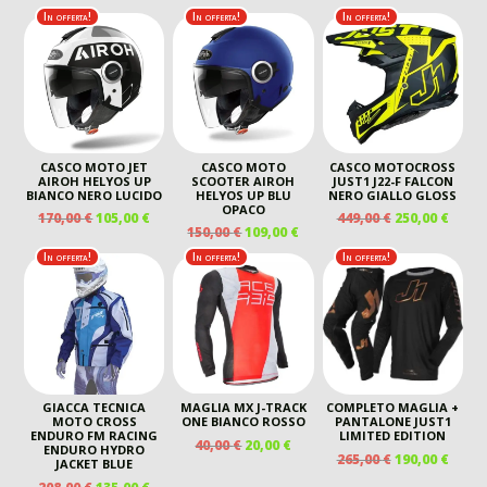
PREZZO
PREZZO
ORIGINALE
ATTUALE
ORIGINALE
ATTU
In offerta!
In offerta!
In offerta!
ORIGINALE
ATTUALE
ERA:
È:
ERA:
È:
ERA:
È:
220,00 €.
155,00 €.
130,00 €.
99,00 
130,00 €.
99,00 €.
CASCO MOTO JET
CASCO MOTO
CASCO MOTOCROSS
AIROH HELYOS UP
SCOOTER AIROH
JUST1 J22-F FALCON
BIANCO NERO LUCIDO
HELYOS UP BLU
NERO GIALLO GLOSS
OPACO
IL
IL
IL
IL
170,00
€
105,00
€
449,00
€
250,00
€
IL
IL
150,00
€
109,00
€
PREZZO
PREZZO
PREZZO
PREZ
PREZZO
PREZZO
ORIGINALE
ATTUALE
ORIGINALE
ATTU
In offerta!
In offerta!
In offerta!
ORIGINALE
ATTUALE
ERA:
È:
ERA:
È:
ERA:
È:
170,00 €.
105,00 €.
449,00 €.
250,00
150,00 €.
109,00 €.
GIACCA TECNICA
MAGLIA MX J-TRACK
COMPLETO MAGLIA +
MOTO CROSS
ONE BIANCO ROSSO
PANTALONE JUST1
ENDURO FM RACING
LIMITED EDITION
IL
IL
40,00
€
20,00
€
ENDURO HYDRO
IL
IL
265,00
€
190,00
€
PREZZO
PREZZO
JACKET BLUE
PREZZO
PREZ
ORIGINALE
ATTUALE
IL
IL