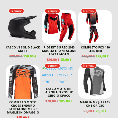
In offerta!
In offerta!
In offerta!
CASCO V1 SOLID BLACK
RIDE KIT 3.5 RED 2023
COMPLETO FOX 180
MATT
MAGLIA E PANTALONE
LEED RED
LEATT MOTO
IL
IL
IL
IL
199,00
€
150,00
€
195,00
€
145,00
€
IL
IL
130,00
€
95,00
€
PREZZO
PREZZO
PREZZO
PREZ
PREZZO
PREZZO
ORIGINALE
ATTUALE
ORIGINALE
ATTU
In offerta!
In offerta!
ORIGINALE
ATTUALE
ERA:
È:
ERA:
È:
ERA:
È:
199,00 €.
150,00 €.
195,00 €.
145,00
130,00 €.
95,00 €.
CASCO MOTO JET
AIROH HELYOS UP
GRIGIO OPACO
IL
IL
170,00
€
105,00
€
COMPLETO MOTO
MAGLIA MX J-TRACK
PREZZO
PREZZO
CROSS ENDURO
ONE GRIGIO
PANTALONE MX + 3
ORIGINALE
ATTUALE
IL
IL
50,00
€
20,00
€
MAGLIE IN OMAGGIO
ERA:
È:
PREZZO
PREZZ
145,00
€