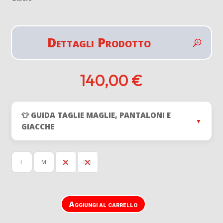
Dettagli Prodotto
140,00
€
👕 GUIDA TAGLIE MAGLIE, PANTALONI E
▼
GIACCHE
L
M
XL
XXL
Aggiungi al carrello