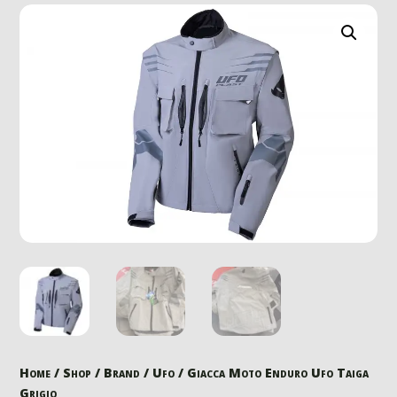
Home
/
Shop
/
Brand
/
Ufo
/ Giacca Moto Enduro Ufo Taiga
Grigio