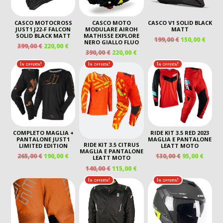
CASCO MOTOCROSS
CASCO MOTO
CASCO V1 SOLID BLACK
JUST1 J22-F FALCON
MODULARE AIROH
MATT
SOLID BLACK MATT
MATHISSE EXPLORE
IL
IL
199,00
€
150,00
€
NERO GIALLO FLUO
IL
IL
399,00
€
220,00
€
PREZZO
PREZ
IL
IL
390,00
€
220,00
€
PREZZO
PREZZO
ORIGINALE
ATTU
PREZZO
PREZZO
ORIGINALE
ATTUALE
In offerta!
In offerta!
In offerta!
ERA:
È:
ORIGINALE
ATTUALE
ERA:
È:
199,00 €.
150,00
ERA:
È:
399,00 €.
220,00 €.
390,00 €.
220,00 €.
COMPLETO MAGLIA +
RIDE KIT 3.5 RED 2023
PANTALONE JUST1
MAGLIA E PANTALONE
RIDE KIT 3.5 CITRUS
LIMITED EDITION
LEATT MOTO
MAGLIA E PANTALONE
IL
IL
IL
IL
265,00
€
190,00
€
130,00
€
95,00
€
LEATT MOTO
PREZZO
PREZZO
PREZZO
PREZ
IL
IL
140,00
€
115,00
€
ORIGINALE
ATTUALE
ORIGINALE
ATTU
PREZZO
PREZZO
In offerta!
In offerta!
ERA:
È:
ERA:
È:
ORIGINALE
ATTUALE
265,00 €.
190,00 €.
130,00 €.
95,00 
ERA:
È:
140,00 €.
115,00 €.