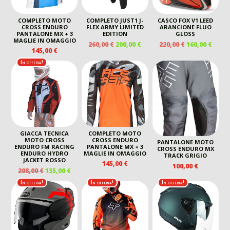
COMPLETO MOTO
COMPLETO JUST1 J-
CASCO FOX V1 LEED
CROSS ENDURO
FLEX ARMY LIMITED
ARANCIONE FLUO
PANTALONE MX + 3
EDITION
GLOSS
MAGLIE IN OMAGGIO
IL
IL
IL
IL
260,00
€
200,00
€
220,00
€
160,00
€
145,00
€
PREZZO
PREZZO
PREZZO
PREZ
ORIGINALE
ATTUALE
ORIGINALE
ATTU
In offerta!
ERA:
È:
ERA:
È:
260,00 €.
200,00 €.
220,00 €.
160,00
GIACCA TECNICA
COMPLETO MOTO
MOTO CROSS
CROSS ENDURO
PANTALONE MOTO
ENDURO FM RACING
PANTALONE MX + 3
CROSS ENDURO MX
ENDURO HYDRO
MAGLIE IN OMAGGIO
TRACK GRIGIO
JACKET ROSSO
145,00
€
100,00
€
IL
IL
208,00
€
135,00
€
PREZZO
PREZZO
In offerta!
In offerta!
In offerta!
ORIGINALE
ATTUALE
ERA:
È:
208,00 €.
135,00 €.