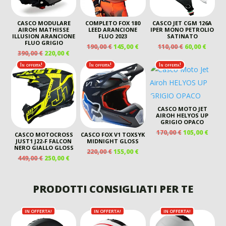
CASCO MODULARE
COMPLETO FOX 180
CASCO JET CGM 126A
AIROH MATHISSE
LEED ARANCIONE
IPER MONO PETROLIO
ILLUSION ARANCIONE
FLUO 2023
SATINATO
FLUO GRIGIO
IL
IL
IL
IL
190,00
€
145,00
€
110,00
€
60,00
€
IL
IL
390,00
€
220,00
€
PREZZO
PREZZO
PREZZO
PREZ
PREZZO
PREZZO
ORIGINALE
ATTUALE
ORIGINALE
ATTU
In offerta!
In offerta!
In offerta!
ORIGINALE
ATTUALE
ERA:
È:
ERA:
È:
ERA:
È:
190,00 €.
145,00 €.
110,00 €.
60,00 
390,00 €.
220,00 €.
CASCO MOTO JET
AIROH HELYOS UP
GRIGIO OPACO
IL
IL
170,00
€
105,00
€
CASCO MOTOCROSS
CASCO FOX V1 TOXSYK
PREZZO
PREZ
JUST1 J22-F FALCON
MIDNIGHT GLOSS
NERO GIALLO GLOSS
ORIGINALE
ATTU
IL
IL
220,00
€
155,00
€
IL
IL
449,00
€
250,00
€
ERA:
È:
PREZZO
PREZZO
PREZZO
PREZZO
170,00 €.
105,00
ORIGINALE
ATTUALE
ORIGINALE
ATTUALE
ERA:
È:
ERA:
È:
PRODOTTI CONSIGLIATI PER TE
220,00 €.
155,00 €.
449,00 €.
250,00 €.
IN OFFERTA!
IN OFFERTA!
IN OFFERTA!