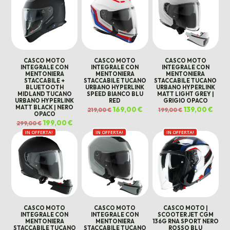
CASCO MOTO
CASCO MOTO
CASCO MOTO
INTEGRALE CON
INTEGRALE CON
INTEGRALE CON
MENTONIERA
MENTONIERA
MENTONIERA
STACCABILE +
STACCABILE TUCANO
STACCABILE TUCANO
BLUETOOTH
URBANO HYPERLINK
URBANO HYPERLINK
MIDLAND TUCANO
SPEED BIANCO BLU
MATT LIGHT GREY |
URBANO HYPERLINK
RED
GRIGIO OPACO
MATT BLACK | NERO
Il
169,00
€
Il
Il
139,00
€
Il
219,00
€
199,00
€
OPACO
prezzo
prezzo
prezzo
prezz
originale
attuale
originale
attua
Il
199,00
€
Il
299,00
€
era:
è:
era:
è:
prezzo
prezzo
219,00 €.
169,00 €.
199,00 €.
139,00
IN OFFERTA!
originale
attuale
IN OFFERTA!
IN OFFERTA!
era:
è:
299,00 €.
199,00 €.
CASCO MOTO
CASCO MOTO
CASCO MOTO |
INTEGRALE CON
INTEGRALE CON
SCOOTER JET CGM
MENTONIERA
MENTONIERA
136G RNA SPORT NERO
STACCABILE TUCANO
STACCABILE TUCANO
ROSSO BLU