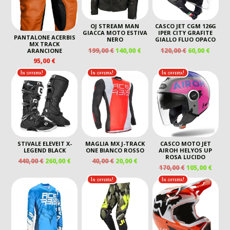
OJ STREAM MAN
CASCO JET CGM 126G
GIACCA MOTO ESTIVA
IPER CITY GRAFITE
PANTALONE ACERBIS
NERO
GIALLO FLUO OPACO
MX TRACK
IL
IL
IL
IL
199,00
€
140,00
€
120,00
€
60,00
€
ARANCIONE
PREZZO
PREZZO
PREZZO
PREZ
95,00
€
ORIGINALE
ATTUALE
ORIGINALE
ATTU
In offerta!
In offerta!
In offerta!
ERA:
È:
ERA:
È:
199,00 €.
140,00 €.
120,00 €.
60,00 
STIVALE ELEVEIT X-
MAGLIA MX J-TRACK
CASCO MOTO JET
LEGEND BLACK
ONE BIANCO ROSSO
AIROH HELYOS UP
ROSA LUCIDO
IL
IL
IL
IL
440,00
€
260,00
€
40,00
€
20,00
€
IL
IL
170,00
€
105,00
€
PREZZO
PREZZO
PREZZO
PREZZO
PREZZO
PREZ
ORIGINALE
ATTUALE
ORIGINALE
ATTUALE
In offerta!
In offerta!
ORIGINALE
ATTU
ERA:
È:
ERA:
È:
ERA:
È:
440,00 €.
260,00 €.
40,00 €.
20,00 €.
170,00 €.
105,00