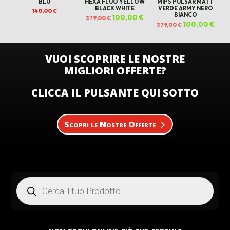
BLU
HEXA FLUO YELLOW
MIPS PULSAR MATT
BLACK WHITE
VERDE ARMY NERO
140,00
€
BIANCO
Il
100,00
€
Il
379,00
€
prezzo
prezzo
Il
100,00
€
Il
379,00
€
originale
attuale
prezzo
prez
era:
è:
originale
attua
379,00 €.
100,00 €.
era:
è:
379,00 €.
100,0
VUOI SCOPRIRE LE NOSTRE
MIGLIORI OFFERTE?
CLICCA IL PULSANTE QUI SOTTO
Scopri le Nostre Offerte
Products
search