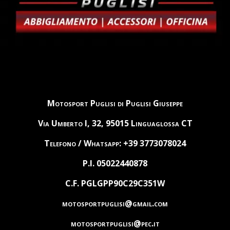
Motosport Puglisi di Puglisi Giuseppe
Via Umberto I, 32, 95015 Linguaglossa CT
Telefono / Whatsapp: +39 3773078024
P.I. 05022440878
C.F. PGLGPP90C29C351W
motosportpuglisi@gmail.com
motosportpuglisi@pec.it