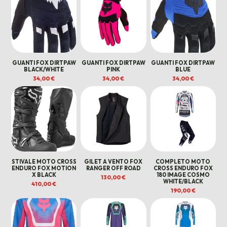
GUANTI FOX DIRTPAW
GUANTI FOX DIRTPAW
GUANTI FOX DIRTPAW
BLACK/WHITE
PINK
BLUE
34,00
€
34,00
€
34,00
€
STIVALE MOTO CROSS
GILET A VENTO FOX
COMPLETO MOTO
ENDURO FOX MOTION
RANGER OFF ROAD
CROSS ENDURO FOX
X BLACK
180 IMAGE COSMO
130,00
€
WHITE/BLACK
410,00
€
190,00
€