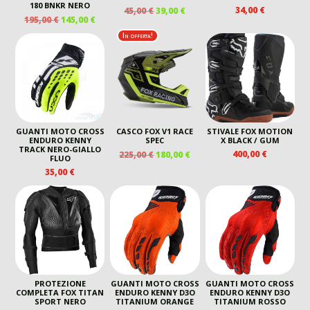
180 BNKR NERO
IL
IL
34,00
€
45,00
€
39,00
€
IL
IL
195,00
€
145,00
€
PREZZO
PREZZO
PREZZO
PREZZO
ORIGINALE
ATTUALE
In offerta!
ORIGINALE
ATTUALE
ERA:
È:
ERA:
È:
45,00 €.
39,00 €.
195,00 €.
145,00 €.
GUANTI MOTO CROSS
CASCO FOX V1 RACE
STIVALE FOX MOTION
ENDURO KENNY
SPEC
X BLACK / GUM
TRACK NERO-GIALLO
IL
IL
400,00
€
225,00
€
180,00
€
FLUO
PREZZO
PREZZO
35,00
€
ORIGINALE
ATTUALE
ERA:
È:
225,00 €.
180,00 €.
PROTEZIONE
GUANTI MOTO CROSS
GUANTI MOTO CROSS
COMPLETA FOX TITAN
ENDURO KENNY D3O
ENDURO KENNY D3O
SPORT NERO
TITANIUM ORANGE
TITANIUM ROSSO