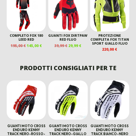
ERA:
È:
ERA:
È:
199,00 €.
150,00 €.
230,00 €.
170,00
COMPLETO FOX 180
GUANTI FOX DIRTPAW
PROTEZIONE
LEED RED
RED FLUO
COMPLETA FOX TITAN
SPORT GIALLO FLUO
IL
IL
IL
IL
195,00
€
145,00
€
39,99
€
29,99
€
220,00
€
PREZZO
PREZZO
PREZZO
PREZZO
ORIGINALE
ATTUALE
ORIGINALE
ATTUALE
ERA:
È:
ERA:
È:
PRODOTTI CONSIGLIATI PER TE
195,00 €.
145,00 €.
39,99 €.
29,99 €.
GUANTI MOTO CROSS
GUANTI MOTO CROSS
GUANTI MOTO CROSS
ENDURO KENNY
ENDURO KENNY
ENDURO KENNY
TRACK NERO-ROSSO-
TRACK NERO-GIALLO
TRACK BIANCO-NERO