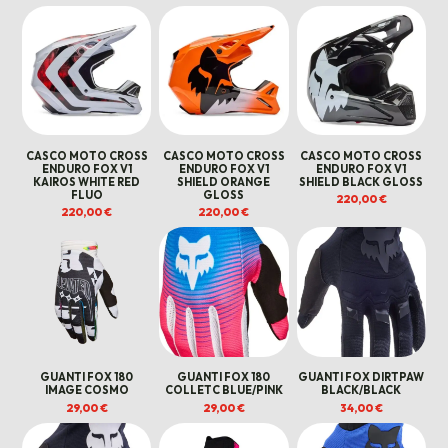
CASCO MOTO CROSS
CASCO MOTO CROSS
CASCO MOTO CROSS
ENDURO FOX V1
ENDURO FOX V1
ENDURO FOX V1
KAIROS WHITE RED
SHIELD ORANGE
SHIELD BLACK GLOSS
FLUO
GLOSS
220,00
€
220,00
€
220,00
€
GUANTI FOX 180
GUANTI FOX 180
GUANTI FOX DIRTPAW
IMAGE COSMO
COLLETC BLUE/PINK
BLACK/BLACK
29,00
€
29,00
€
34,00
€