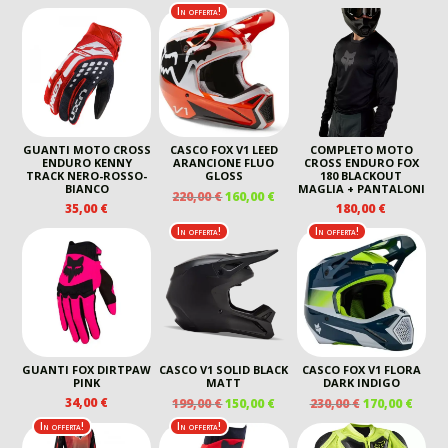
PREZZO
PREZ
In offerta!
ERA:
È:
ORIGINALE
ATTU
230,00 €.
180,00 €.
ERA:
È:
195,00 €.
145,00
GUANTI MOTO CROSS
CASCO FOX V1 LEED
COMPLETO MOTO
ENDURO KENNY
ARANCIONE FLUO
CROSS ENDURO FOX
TRACK NERO-ROSSO-
GLOSS
180 BLACKOUT
BIANCO
MAGLIA + PANTALONI
IL
IL
220,00
€
160,00
€
35,00
€
180,00
€
PREZZO
PREZZO
ORIGINALE
ATTUALE
In offerta!
In offerta!
ERA:
È:
220,00 €.
160,00 €.
GUANTI FOX DIRTPAW
CASCO V1 SOLID BLACK
CASCO FOX V1 FLORA
PINK
MATT
DARK INDIGO
IL
IL
IL
IL
34,00
€
199,00
€
150,00
€
230,00
€
170,00
€
PREZZO
PREZZO
PREZZO
PREZ
In offerta!
In offerta!
ORIGINALE
ATTUALE
ORIGINALE
ATTU