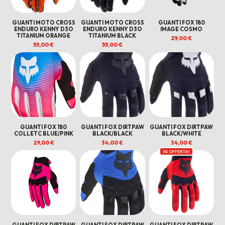
GUANTI MOTO CROSS
GUANTI MOTO CROSS
GUANTI FOX 180
ENDURO KENNY D3O
ENDURO KENNY D3O
IMAGE COSMO
TITANIUM ORANGE
TITANIUM BLACK
29,00
€
55,00
€
55,00
€
GUANTI FOX 180
GUANTI FOX DIRTPAW
GUANTI FOX DIRTPAW
COLLETC BLUE/PINK
BLACK/BLACK
BLACK/WHITE
29,00
€
34,00
€
34,00
€
IN OFFERTA!