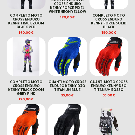
COMPLETO MOTO
CROSS ENDURO
KENNY FORCE PIXEL
WHITE NEON YELLOW
COMPLETO MOTO
COMPLETO MOTO
190,00
€
CROSS ENDURO
CROSS ENDURO
KENNY TRACK ZOOM
KENNY FORCE SOLID
BLACK RED
BLACK
190,00
€
180,00
€
COMPLETO MOTO
GUANTI MOTO CROSS
GUANTI MOTO CROSS
CROSS ENDURO
ENDURO KENNY D3O
ENDURO KENNY D3O
KENNY TRACK ZOOM
TITANIUM BLUE
TITANIUM ROSSO
GREY PINK
55,00
€
55,00
€
190,00
€