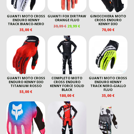
GUANTI MOTO CROSS
GUANTI FOX DIRTPAW
GINOCCHIERA MOTO
ENDURO KENNY
ORANGE FLUO
CROSS ENDURO
TRACK BIANCO-NERO
KENNY D3O
IL
IL
39,99
€
29,99
€
35,00
€
70,00
€
PREZZO
PREZZO
ORIGINALE
ATTUALE
ERA:
È:
39,99 €.
29,99 €.
GUANTI MOTO CROSS
COMPLETO MOTO
GUANTI MOTO CROSS
ENDURO KENNY D3O
CROSS ENDURO
ENDURO KENNY
TITANIUM ROSSO
KENNY FORCE SOLID
TRACK NERO-GIALLO
BLACK
FLUO
55,00
€
180,00
€
35,00
€