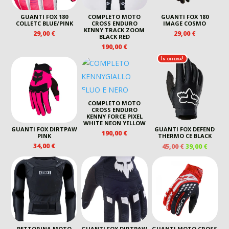
GUANTI FOX 180
COMPLETO MOTO
GUANTI FOX 180
COLLETC BLUE/PINK
CROSS ENDURO
IMAGE COSMO
KENNY TRACK ZOOM
29,00
€
29,00
€
BLACK RED
190,00
€
In offerta!
COMPLETO MOTO
CROSS ENDURO
KENNY FORCE PIXEL
WHITE NEON YELLOW
GUANTI FOX DIRTPAW
GUANTI FOX DEFEND
190,00
€
PINK
THERMO CE BLACK
IL
IL
34,00
€
45,00
€
39,00
€
PREZZO
PREZZ
ORIGINALE
ATTUA
ERA:
È:
45,00 €.
39,00 €
PETTORINA MOTO
GUANTI FOX DIRTPAW
GUANTI MOTO CROSS