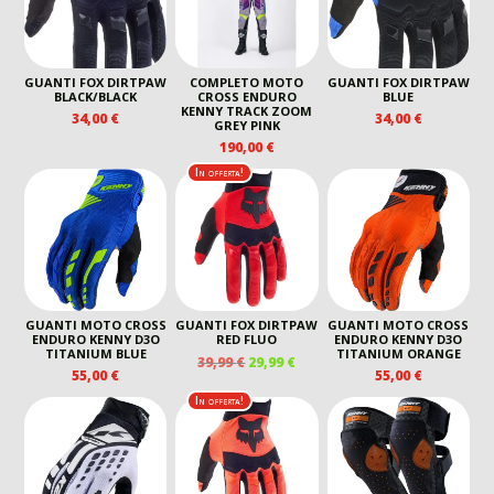
GUANTI FOX DIRTPAW
COMPLETO MOTO
GUANTI FOX DIRTPAW
BLACK/BLACK
CROSS ENDURO
BLUE
KENNY TRACK ZOOM
34,00
€
34,00
€
GREY PINK
190,00
€
In offerta!
GUANTI MOTO CROSS
GUANTI FOX DIRTPAW
GUANTI MOTO CROSS
ENDURO KENNY D3O
RED FLUO
ENDURO KENNY D3O
TITANIUM BLUE
TITANIUM ORANGE
IL
IL
39,99
€
29,99
€
55,00
€
55,00
€
PREZZO
PREZZO
ORIGINALE
ATTUALE
In offerta!
ERA:
È:
39,99 €.
29,99 €.