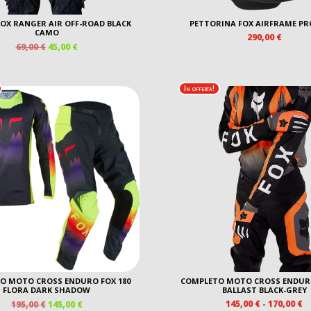
OX RANGER AIR OFF-ROAD BLACK
PETTORINA FOX AIRFRAME PR
CAMO
290,00
€
IL
IL
69,00
€
45,00
€
PREZZO
PREZZO
ORIGINALE
ATTUALE
ERA:
È:
In offerta!
69,00 €.
45,00 €.
O MOTO CROSS ENDURO FOX 180
COMPLETO MOTO CROSS ENDURO
FLORA DARK SHADOW
BALLAST BLACK-GREY
IL
IL
F
145,00
€
-
170,00
€
195,00
€
145,00
€