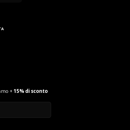
TA
iamo +
15% di sconto