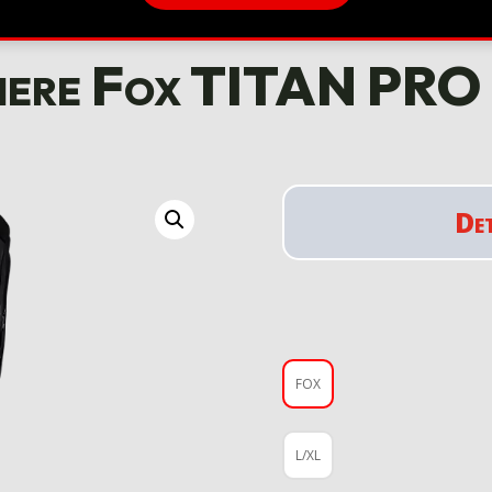
iere Fox TITAN PR
De
FOX
L/XL