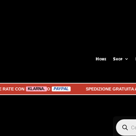
Home
Shop
E CON
O
SPEDIZIONE GRATUITA A PAR
KLARNA.
PAYPAL
Products
search