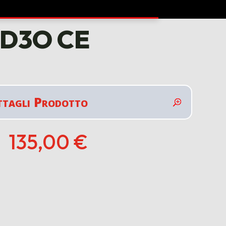
O D3O CE
ttagli Prodotto
135,00
€