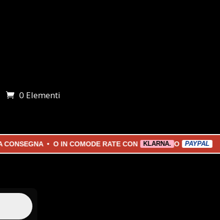
0 Elementi
i
SEGNA • O IN COMODE RATE CON
O
KLARNA.
PAYPAL