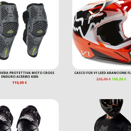
IERA PROTETTIVA MOTO CROSS
CASCO FOX V1 LEED ARANCIONE F
ENDURO ACERBIS K035
IL
IL
220,00
€
160,00
€
110,00
€
PREZZO
P
ORIGINAL
A
ERA:
È:
220,00 €.
16