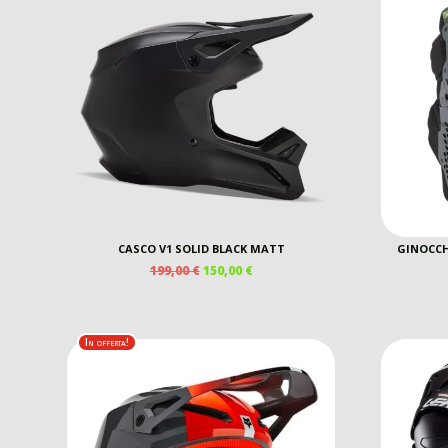
CASCO V1 SOLID BLACK MATT
GINOCCH
IL
IL
199,00
€
150,00
€
PREZZO
PREZZO
ORIGINALE
ATTUALE
ERA:
È:
199,00 €.
150,00 €.
In offerta!