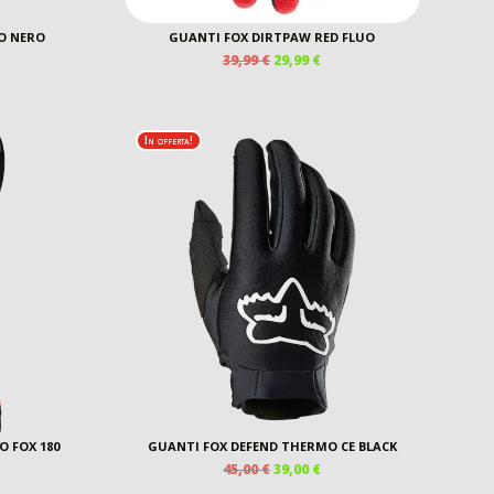
O NERO
GUANTI FOX DIRTPAW RED FLUO
IL
IL
39,99
€
29,99
€
PREZZO
PREZZO
ORIGINALE
ATTUALE
ERA:
È:
39,99 €.
29,99 €.
In offerta!
 FOX 180
GUANTI FOX DEFEND THERMO CE BLACK
IL
IL
45,00
€
39,00
€
ASCIA
PREZZO
PREZZO