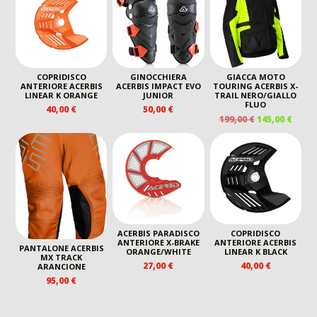
40,00 €.
20,00 €
75,00 €.
60,00 €.
65,00 €.
50,00 €.
COPRIDISCO
GINOCCHIERA
GIACCA MOTO
ANTERIORE ACERBIS
ACERBIS IMPACT EVO
TOURING ACERBIS X-
LINEAR K ORANGE
JUNIOR
TRAIL NERO/GIALLO
FLUO
40,00
€
50,00
€
IL
IL
199,00
€
145,00
€
PREZZO
PREZ
ORIGINALE
ATTU
ERA:
È:
199,00 €.
145,00
ACERBIS PARADISCO
COPRIDISCO
ANTERIORE X-BRAKE
ANTERIORE ACERBIS
PANTALONE ACERBIS
ORANGE/WHITE
LINEAR K BLACK
MX TRACK
27,00
€
40,00
€
ARANCIONE
95,00
€