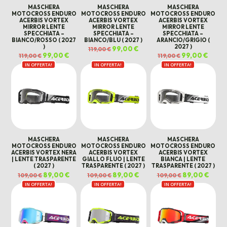
MASCHERA
MASCHERA
MASCHERA
MOTOCROSS ENDURO
MOTOCROSS ENDURO
MOTOCROSS ENDURO
ACERBIS VORTEX
ACERBIS VORTEX
ACERBIS VORTEX
MIRROR LENTE
MIRROR LENTE
MIRROR LENTE
SPECCHIATA –
SPECCHIATA –
SPECCHIATA –
BIANCO/ROSSO ( 2027
BIANCO/BLU ( 2027 )
ARANCIO/GRIGIO (
)
2027 )
Il
99,00
€
Il
119,00
€
prezzo
prezzo
Il
99,00
€
Il
Il
99,00
€
Il
119,00
€
119,00
€
originale
attuale
prezzo
prezzo
prezzo
prezz
era:
è:
IN OFFERTA!
originale
attuale
IN OFFERTA!
IN OFFERTA!
originale
attual
119,00 €.
99,00 €.
era:
è:
era:
è:
119,00 €.
99,00 €.
119,00 €.
99,00 
MASCHERA
MASCHERA
MASCHERA
MOTOCROSS ENDURO
MOTOCROSS ENDURO
MOTOCROSS ENDURO
ACERBIS VORTEX NERA
ACERBIS VORTEX
ACERBIS VORTEX
| LENTE TRASPARENTE
GIALLO FLUO | LENTE
BIANCA | LENTE
( 2027 )
TRASPARENTE ( 2027 )
TRASPARENTE ( 2027 )
Il
89,00
€
Il
Il
89,00
€
Il
Il
89,00
€
Il
109,00
€
109,00
€
109,00
€
prezzo
prezzo
prezzo
prezzo
prezzo
prezz
IN OFFERTA!
originale
attuale
IN OFFERTA!
originale
attuale
IN OFFERTA!
originale
attua
era:
è:
era:
è:
era:
è:
109,00 €.
89,00 €.
109,00 €.
89,00 €.
109,00 €.
89,00 