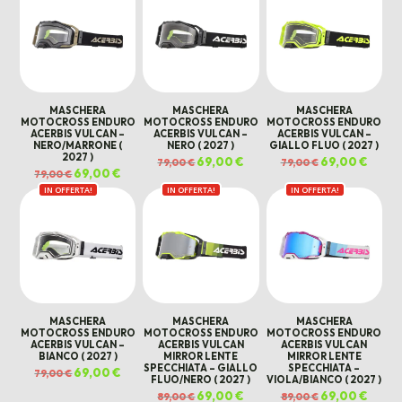
MASCHERA
MASCHERA
MASCHERA
MOTOCROSS ENDURO
MOTOCROSS ENDURO
MOTOCROSS ENDURO
ACERBIS VULCAN –
ACERBIS VULCAN –
ACERBIS VULCAN –
NERO/MARRONE (
NERO ( 2027 )
GIALLO FLUO ( 2027 )
2027 )
Il
69,00
€
Il
Il
69,00
€
Il
79,00
€
79,00
€
prezzo
prezzo
prezzo
prezz
Il
69,00
€
Il
79,00
€
originale
attuale
originale
attual
prezzo
prezzo
era:
è:
era:
è:
IN OFFERTA!
originale
attuale
IN OFFERTA!
IN OFFERTA!
79,00 €.
69,00 €.
79,00 €.
69,00 
era:
è:
79,00 €.
69,00 €.
MASCHERA
MASCHERA
MASCHERA
MOTOCROSS ENDURO
MOTOCROSS ENDURO
MOTOCROSS ENDURO
ACERBIS VULCAN –
ACERBIS VULCAN
ACERBIS VULCAN
BIANCO ( 2027 )
MIRROR LENTE
MIRROR LENTE
SPECCHIATA – GIALLO
SPECCHIATA –
Il
69,00
€
Il
79,00
€
FLUO/NERO ( 2027 )
VIOLA/BIANCO ( 2027 )
prezzo
prezzo
originale
attuale
Il
69,00
€
Il
Il
69,00
€
Il
89,00
€
89,00
€
era:
è: