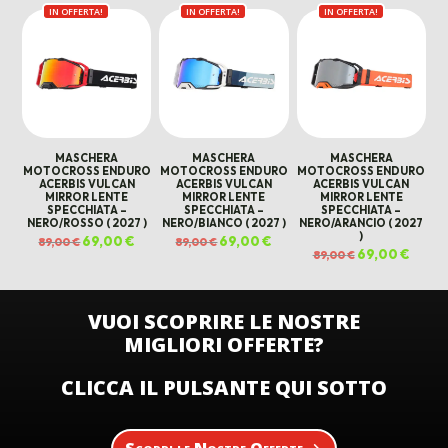
prezzo
prezzo
prezzo
prezz
79,00 €.
69,00 €.
IN OFFERTA!
IN OFFERTA!
originale
attuale
IN OFFERTA!
originale
attual
era:
è:
era:
è:
89,00 €.
69,00 €.
89,00 €.
69,00 
MASCHERA
MASCHERA
MASCHERA
MOTOCROSS ENDURO
MOTOCROSS ENDURO
MOTOCROSS ENDURO
ACERBIS VULCAN
ACERBIS VULCAN
ACERBIS VULCAN
MIRROR LENTE
MIRROR LENTE
MIRROR LENTE
SPECCHIATA –
SPECCHIATA –
SPECCHIATA –
NERO/ROSSO ( 2027 )
NERO/BIANCO ( 2027 )
NERO/ARANCIO ( 2027
)
Il
69,00
€
Il
Il
69,00
€
Il
89,00
€
89,00
€
prezzo
prezzo
prezzo
prezzo
Il
69,00
€
Il
89,00
€
originale
attuale
originale
attuale
prezzo
prezz
era:
è:
era:
è:
originale
attual
89,00 €.
69,00 €.
89,00 €.
69,00 €.
era:
è:
89,00 €.
69,00 
VUOI SCOPRIRE LE NOSTRE
MIGLIORI OFFERTE?
CLICCA IL PULSANTE QUI SOTTO