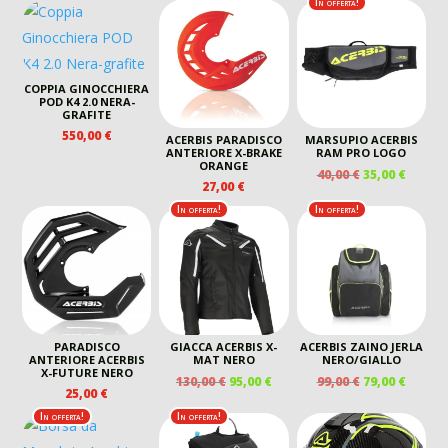
ORIGINALE
ATTUA
In offerta!
ERA:
È:
ERA:
È:
79,00 €.
65,00 €.
85,00 €.
70,00 €
COPPIA GINOCCHIERA
POD K4 2.0 NERA-
GRAFITE
550,00
€
ACERBIS PARADISCO
MARSUPIO ACERBIS
ANTERIORE X-BRAKE
RAM PRO LOGO
ORANGE
IL
IL
40,00
€
35,00
€
27,00
€
PREZZO
PREZZ
ORIGINALE
ATTUA
In offerta!
In offerta!
ERA:
È:
40,00 €.
35,00 €
PARADISCO
GIACCA ACERBIS X-
ACERBIS ZAINO JERLA
ANTERIORE ACERBIS
MAT NERO
NERO/GIALLO
X-FUTURE NERO
IL
IL
IL
IL
130,00
€
95,00
€
99,00
€
79,00
€
25,00
€
PREZZO
PREZZO
PREZZO
PREZZ
ORIGINALE
ATTUALE
ORIGINALE
ATTUA
In offerta!
In offerta!
ERA:
È:
ERA:
È: