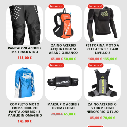
In offerta!
In offerta!
ZAINO ACERBIS
PETTORINA MOTO A
PANTALONI ACERBIS
ACQUA LOGO 5L
RETE ACERBIS X-AIR
MX TRACK NERO
ARANCIO-BIANCO
LIVELLO 2
115,00
€
IL
IL
IL
IL
65,00
€
50,00
€
160,00
€
135,00
€
PREZZO
PREZZO
PREZZO
PREZ
In offerta!
In offerta!
ORIGINALE
ATTUALE
ORIGINALE
ATTU
ERA:
È:
ERA:
È:
65,00 €.
50,00 €.
160,00 €.
135,00
COMPLETO MOTO
MARSUPIO ACERBIS
ZAINO ACERBIS X-
CROSS ENDURO
DROMY LOGO
STORM LOGO
PANTALONE MX + 3
NERO/GRIGIO FLUO
IL
IL
79,00
€
65,00
€
MAGLIE IN OMAGGIO
IL
IL
85,00
€
70,00
€
PREZZO
PREZZO
145,00
€
PREZZO
PREZZ
ORIGINALE
ATTUALE