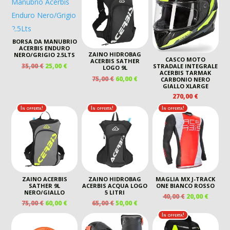
130,00 €.
95,00 €.
99,00 €.
79,00 €
BORSA DA MANUBRIO
ACERBIS ENDURO
ZAINO HIDROBAG
NERO/GRIGIO 2.5LTS
CASCO MOTO
ACERBIS SATHER
IL
IL
35,00
€
25,00
€
STRADALE INTEGRALE
LOGO 9L
ACERBIS TARMAK
PREZZO
PREZZO
IL
IL
75,00
€
60,00
€
CARBONIO NERO
ORIGINALE
ATTUALE
GIALLO XLARGE
PREZZO
PREZZO
ERA:
È:
ORIGINALE
ATTUALE
270,00
€
35,00 €.
25,00 €.
ERA:
È:
In offerta!
In offerta!
In offerta!
75,00 €.
60,00 €.
ZAINO ACERBIS
ZAINO HIDROBAG
MAGLIA MX J-TRACK
SATHER 9L
ACERBIS ACQUA LOGO
ONE BIANCO ROSSO
NERO/GIALLO
5 LITRI
IL
IL
40,00
€
20,00
€
IL
IL
IL
IL
75,00
€
60,00
€
65,00
€
50,00
€
PREZZO
PREZZ
PREZZO
PREZZO
PREZZO
PREZZO
ORIGINALE
ATTUA
In offerta!
ORIGINALE
ATTUALE
ORIGINALE
ATTUALE
ERA:
È:
ERA:
È:
ERA:
È: