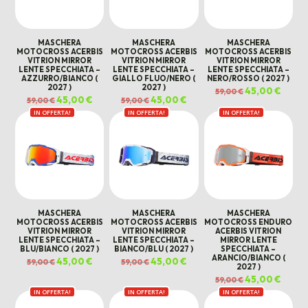
MASCHERA
MASCHERA
MASCHERA
MOTOCROSS ACERBIS
MOTOCROSS ACERBIS
MOTOCROSS ACERBIS
VITRION MIRROR
VITRION MIRROR
VITRION MIRROR
LENTE SPECCHIATA –
LENTE SPECCHIATA –
LENTE SPECCHIATA –
AZZURRO/BIANCO (
GIALLO FLUO/NERO (
NERO/ROSSO ( 2027 )
2027 )
2027 )
Il
45,00
€
Il
59,00
€
prezzo
prezz
Il
45,00
€
Il
Il
45,00
€
Il
59,00
€
59,00
€
originale
attual
prezzo
prezzo
prezzo
prezzo
era:
è:
IN OFFERTA!
originale
attuale
IN OFFERTA!
originale
attuale
IN OFFERTA!
59,00 €.
45,00 
era:
è:
era:
è:
59,00 €.
45,00 €.
59,00 €.
45,00 €.
MASCHERA
MASCHERA
MASCHERA
MOTOCROSS ACERBIS
MOTOCROSS ACERBIS
MOTOCROSS ENDURO
VITRION MIRROR
VITRION MIRROR
ACERBIS VITRION
LENTE SPECCHIATA –
LENTE SPECCHIATA –
MIRROR LENTE
BLU/BIANCO ( 2027 )
BIANCO/BLU ( 2027 )
SPECCHIATA –
ARANCIO/BIANCO (
Il
45,00
€
Il
Il
45,00
€
Il
59,00
€
59,00
€
2027 )
prezzo
prezzo
prezzo
prezzo
originale
attuale
originale
attuale
Il
45,00
€
Il
59,00
€
era:
è:
era:
è:
prezzo
prezz
59,00 €.
45,00 €.
59,00 €.
45,00 €.
IN OFFERTA!
IN OFFERTA!
IN OFFERTA!
originale
attual
era:
è:
59,00 €.
45,00 