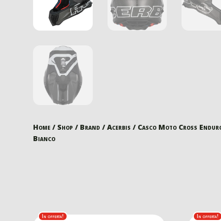
Home
/
Shop
/
Brand
/
Acerbis
/ Casco Moto Cross Endur
Bianco
In offerta!
In offerta!