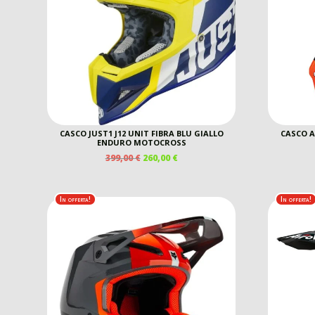
CASCO JUST1 J12 UNIT FIBRA BLU GIALLO
CASCO 
ENDURO MOTOCROSS
IL
IL
399,00
€
260,00
€
PREZZO
PREZZO
ORIGINALE
ATTUALE
ERA:
È:
In offerta!
In offerta!
399,00 €.
260,00 €.