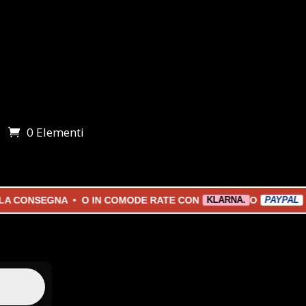
0 Elementi
i
NSEGNA • O IN COMODE RATE CON
O
KLARNA.
PAYPAL