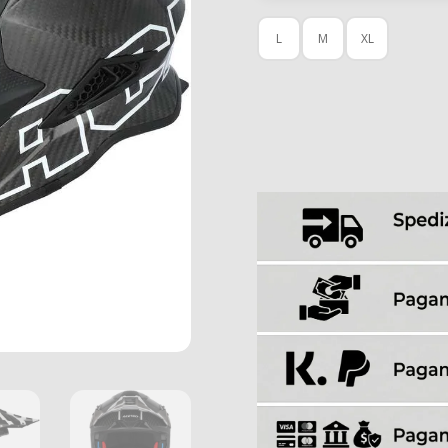
L
M
XL