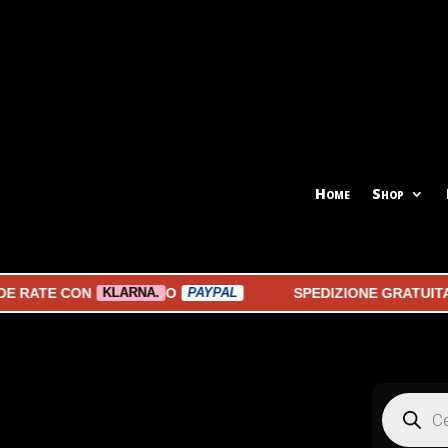
Home
Shop
E CON
O
SPEDIZIONE GRATUITA A PA
KLARNA.
PAYPAL
Products
search