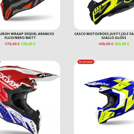
AIROH WRAAP SEQUEL ARANCIO
CASCO MOTOCROSS JUST1 J22-F F
FLUO/NERO MATT
GIALLO GLOSS
IL
IL
IL
IL
179,00
€
120,00
€
449,00
€
250,00
€
PREZZO
PREZZO
PREZZO
P
ORIGINALE
ATTUALE
ORIGINAL
A
ERA:
È:
ERA:
È:
In offerta!
179,00 €.
120,00 €.
449,00 €.
25