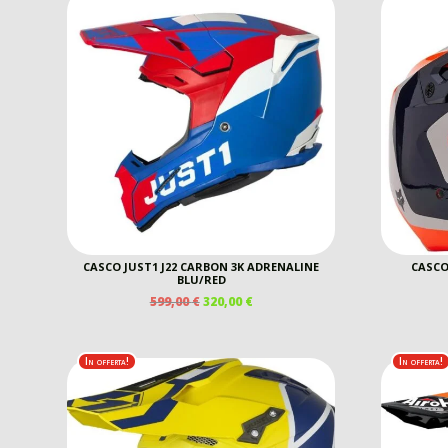
CASCO JUST1 J22 CARBON 3K ADRENALINE
CASCO
BLU/RED
IL
IL
599,00
€
320,00
€
PREZZO
PREZZO
ORIGINALE
ATTUALE
ERA:
È:
In offerta!
In offerta!
599,00 €.
320,00 €.