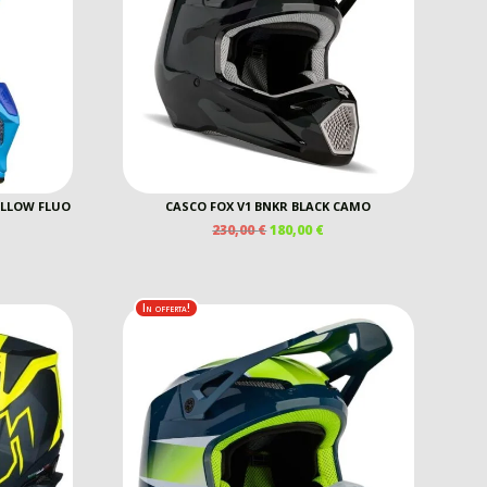
ELLOW FLUO
CASCO FOX V1 BNKR BLACK CAMO
IL
IL
230,00
€
180,00
€
EZZO
PREZZO
PREZZO
E
TUALE
ORIGINALE
ATTUALE
ERA:
È:
00 €.
230,00 €.
180,00 €.
In offerta!