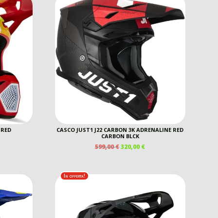
 RED
CASCO JUST1 J22 CARBON 3K ADRENALINE RED
CARBON BLCK
IL
IL
599,00
€
320,00
€
REZZO
PREZZO
PREZZO
E
TTUALE
ORIGINALE
ATTUALE
ERA:
È:
0,00 €.
In offerta!
599,00 €.
320,00 €.