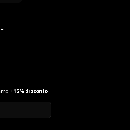
TA
iamo +
15% di sconto