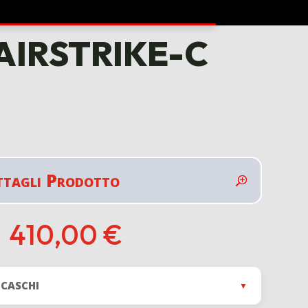
s AIRSTRIKE-C
ttagli Prodotto
410,00
€
 CASCHI
▼