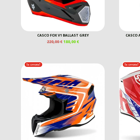
CASCO FOX V1 BALLAST GREY
CASCO 
IL
IL
220,00
€
180,00
€
PREZZO
PREZZO
ORIGINALE
ATTUALE
ERA:
È:
220,00 €.
180,00 €.
In offerta!
In offerta!