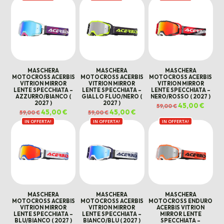
era:
è:
era:
è:
era:
è:
109,00 €.
89,00 €.
109,00 €.
89,00 €.
109,00 €.
89,00 
MASCHERA
MASCHERA
MASCHERA
MOTOCROSS ACERBIS
MOTOCROSS ACERBIS
MOTOCROSS ACERBIS
VITRION MIRROR
VITRION MIRROR
VITRION MIRROR
LENTE SPECCHIATA –
LENTE SPECCHIATA –
LENTE SPECCHIATA –
AZZURRO/BIANCO (
GIALLO FLUO/NERO (
NERO/ROSSO ( 2027 )
2027 )
2027 )
Il
45,00
€
Il
59,00
€
prezzo
prezz
Il
45,00
€
Il
Il
45,00
€
Il
59,00
€
59,00
€
originale
attual
prezzo
prezzo
prezzo
prezzo
era:
è:
IN OFFERTA!
originale
attuale
IN OFFERTA!
originale
attuale
IN OFFERTA!
59,00 €.
45,00 
era:
è:
era:
è:
59,00 €.
45,00 €.
59,00 €.
45,00 €.
MASCHERA
MASCHERA
MASCHERA
MOTOCROSS ACERBIS
MOTOCROSS ACERBIS
MOTOCROSS ENDURO
VITRION MIRROR
VITRION MIRROR
ACERBIS VITRION
LENTE SPECCHIATA –
LENTE SPECCHIATA –
MIRROR LENTE
BLU/BIANCO ( 2027 )
BIANCO/BLU ( 2027 )
SPECCHIATA –