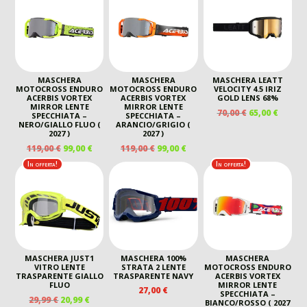
MASCHERA
MASCHERA
MASCHERA LEATT
MOTOCROSS ENDURO
MOTOCROSS ENDURO
VELOCITY 4.5 IRIZ
ACERBIS VORTEX
ACERBIS VORTEX
GOLD LENS 68%
MIRROR LENTE
MIRROR LENTE
IL
IL
70,00
€
65,00
€
SPECCHIATA –
SPECCHIATA –
PREZZO
PREZZ
NERO/GIALLO FLUO (
ARANCIO/GRIGIO (
2027 )
2027 )
ORIGINALE
ATTUA
IL
IL
IL
IL
119,00
€
99,00
€
119,00
€
99,00
€
ERA:
È:
PREZZO
PREZZO
PREZZO
PREZZO
70,00 €.
65,00 €
In offerta!
In offerta!
ORIGINALE
ATTUALE
ORIGINALE
ATTUALE
ERA:
È:
ERA:
È:
119,00 €.
99,00 €.
119,00 €.
99,00 €.
MASCHERA JUST1
MASCHERA 100%
MASCHERA
VITRO LENTE
STRATA 2 LENTE
MOTOCROSS ENDURO
TRASPARENTE GIALLO
TRASPARENTE NAVY
ACERBIS VORTEX
FLUO
MIRROR LENTE
27,00
€
SPECCHIATA –
IL
IL
29,99
€
20,99
€
BIANCO/ROSSO ( 2027