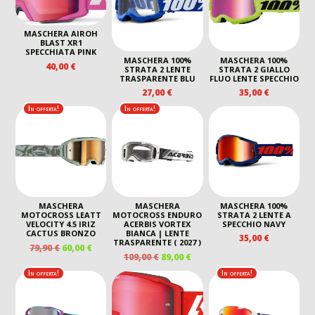
MASCHERA AIROH
BLAST XR1
SPECCHIATA PINK
MASCHERA 100%
MASCHERA 100%
40,00
€
STRATA 2 LENTE
STRATA 2 GIALLO
TRASPARENTE BLU
FLUO LENTE SPECCHIO
27,00
€
35,00
€
In offerta!
In offerta!
MASCHERA
MASCHERA
MASCHERA 100%
MOTOCROSS LEATT
MOTOCROSS ENDURO
STRATA 2 LENTE A
VELOCITY 4.5 IRIZ
ACERBIS VORTEX
SPECCHIO NAVY
CACTUS BRONZO
BIANCA | LENTE
35,00
€
TRASPARENTE ( 2027 )
IL
IL
79,90
€
60,00
€
IL
IL
109,00
€
89,00
€
PREZZO
PREZZO
PREZZO
PREZZO
ORIGINALE
ATTUALE
In offerta!
In offerta!
ORIGINALE
ATTUALE
ERA:
È:
ERA:
È:
79,90 €.
60,00 €.
109,00 €.
89,00 €.