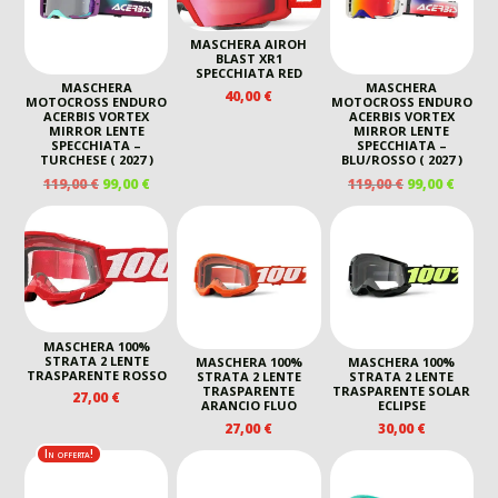
MASCHERA AIROH
BLAST XR1
SPECCHIATA RED
MASCHERA
MASCHERA
40,00
€
MOTOCROSS ENDURO
MOTOCROSS ENDURO
ACERBIS VORTEX
ACERBIS VORTEX
MIRROR LENTE
MIRROR LENTE
SPECCHIATA –
SPECCHIATA –
TURCHESE ( 2027 )
BLU/ROSSO ( 2027 )
IL
IL
IL
IL
119,00
€
99,00
€
119,00
€
99,00
€
PREZZO
PREZZO
PREZZO
PREZ
ORIGINALE
ATTUALE
ORIGINALE
ATTU
ERA:
È:
ERA:
È:
119,00 €.
99,00 €.
119,00 €.
99,00 
MASCHERA 100%
STRATA 2 LENTE
MASCHERA 100%
MASCHERA 100%
TRASPARENTE ROSSO
STRATA 2 LENTE
STRATA 2 LENTE
TRASPARENTE
TRASPARENTE SOLAR
27,00
€
ARANCIO FLUO
ECLIPSE
27,00
€
30,00
€
In offerta!