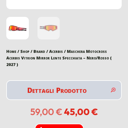
Home
/
Shop
/
Brand
/
Acerbis
/ Maschera Motocross
Acerbis Vitrion Mirror Lente Specchiata – Nero/Rosso (
2027 )
Dettagli Prodotto
Il
Il
59,00
€
45,00
€
prezzo
prezzo
originale
attuale