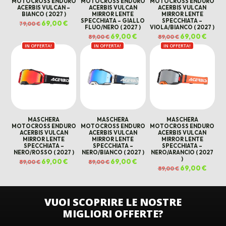
MOTOCROSS ENDURO
MOTOCROSS ENDURO
MOTOCROSS ENDURO
ACERBIS VULCAN –
ACERBIS VULCAN
ACERBIS VULCAN
BIANCO ( 2027 )
MIRROR LENTE
MIRROR LENTE
SPECCHIATA – GIALLO
SPECCHIATA –
Il
69,00
€
Il
79,00
€
FLUO/NERO ( 2027 )
VIOLA/BIANCO ( 2027 )
prezzo
prezzo
originale
attuale
Il
69,00
€
Il
Il
69,00
€
Il
89,00
€
89,00
€
era:
è:
prezzo
prezzo
prezzo
prezz
79,00 €.
69,00 €.
IN OFFERTA!
IN OFFERTA!
originale
attuale
IN OFFERTA!
originale
attual
era:
è:
era:
è:
89,00 €.
69,00 €.
89,00 €.
69,00 
MASCHERA
MASCHERA
MASCHERA
MOTOCROSS ENDURO
MOTOCROSS ENDURO
MOTOCROSS ENDURO
ACERBIS VULCAN
ACERBIS VULCAN
ACERBIS VULCAN
MIRROR LENTE
MIRROR LENTE
MIRROR LENTE
SPECCHIATA –
SPECCHIATA –
SPECCHIATA –
NERO/ROSSO ( 2027 )
NERO/BIANCO ( 2027 )
NERO/ARANCIO ( 2027
)
Il
69,00
€
Il
Il
69,00
€
Il
89,00
€
89,00
€
prezzo
prezzo
prezzo
prezzo
Il
69,00
€
Il
89,00
€
originale
attuale
originale
attuale
prezzo
prezz
era:
è:
era:
è:
originale
attual
89,00 €.
69,00 €.
89,00 €.
69,00 €.
era:
è:
89,00 €.
69,00 
VUOI SCOPRIRE LE NOSTRE
MIGLIORI OFFERTE?