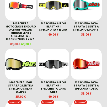
MASCHERA
MASCHERA AIROH
MASCHERA 100%
MOTOCROSS ENDURO
BLAST XR1
STRATA 2 LENTE A
ACERBIS VULCAN
SPECCHIATA YELLOW
SPECCHIO MAUPITI
MIRROR LENTE
40,00
€
35,00
€
SPECCHIATA –
BIANCO/NERO ( 2027 )
IL
IL
89,00
€
69,00
€
PREZZO
PREZZO
ORIGINALE
ATTUALE
ERA:
È:
89,00 €.
69,00 €.
MASCHERA 100%
MASCHERA AIROH
MASCHERA 100%
STRATA 2 LENTE A
BLAST XR1
STRATA 2 LENTE A
SPECCHIO SOLAR
SPECCHIATA DARK
SPECCHIO ROSSO
ECLIPSE
GREY
35,00
€
35,00
€
40,00
€
In offerta!
In offerta!
In offerta!