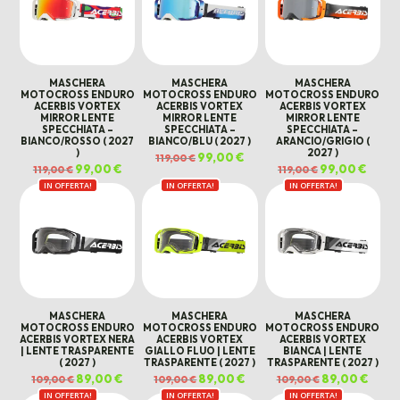
MASCHERA
MASCHERA
MASCHERA
MOTOCROSS ENDURO
MOTOCROSS ENDURO
MOTOCROSS ENDURO
ACERBIS VORTEX
ACERBIS VORTEX
ACERBIS VORTEX
MIRROR LENTE
MIRROR LENTE
MIRROR LENTE
SPECCHIATA –
SPECCHIATA –
SPECCHIATA –
BIANCO/ROSSO ( 2027
BIANCO/BLU ( 2027 )
ARANCIO/GRIGIO (
)
2027 )
Il
99,00
€
Il
119,00
€
prezzo
prezzo
Il
99,00
€
Il
Il
99,00
€
Il
119,00
€
119,00
€
originale
attuale
prezzo
prezzo
prezzo
prezz
era:
è:
IN OFFERTA!
originale
attuale
IN OFFERTA!
IN OFFERTA!
originale
attual
119,00 €.
99,00 €.
era:
è:
era:
è:
119,00 €.
99,00 €.
119,00 €.
99,00 
MASCHERA
MASCHERA
MASCHERA
MOTOCROSS ENDURO
MOTOCROSS ENDURO
MOTOCROSS ENDURO
ACERBIS VORTEX NERA
ACERBIS VORTEX
ACERBIS VORTEX
| LENTE TRASPARENTE
GIALLO FLUO | LENTE
BIANCA | LENTE
( 2027 )
TRASPARENTE ( 2027 )
TRASPARENTE ( 2027 )
Il
89,00
€
Il
Il
89,00
€
Il
Il
89,00
€
Il
109,00
€
109,00
€
109,00
€
prezzo
prezzo
prezzo
prezzo
prezzo
prezz
IN OFFERTA!
originale
attuale
IN OFFERTA!
originale
attuale
IN OFFERTA!
originale
attua