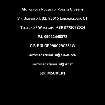
Motosport Puglisi di Puglisi Giuseppe
Via Umberto I, 32, 95015 Linguaglossa CT
Telefono / Whatsapp: +39 3773078024
P.I. 05022440878
C.F. PGLGPP90C29C351W
motosportpuglisi@gmail.com
motosportpuglisi@pec.it
SDI: M5UXCR1