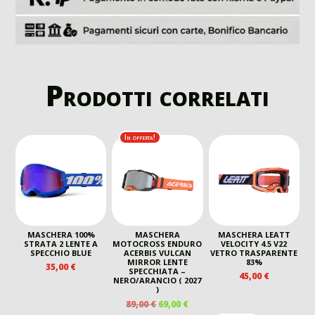
Prodotti correlati
In offerta!
MASCHERA 100%
MASCHERA
MASCHERA LEATT
STRATA 2 LENTE A
MOTOCROSS ENDURO
VELOCITY 4.5 V22
SPECCHIO BLUE
ACERBIS VULCAN
VETRO TRASPARENTE
MIRROR LENTE
83%
35,00
€
SPECCHIATA –
45,00
€
NERO/ARANCIO ( 2027
)
IL
IL
89,00
€
69,00
€