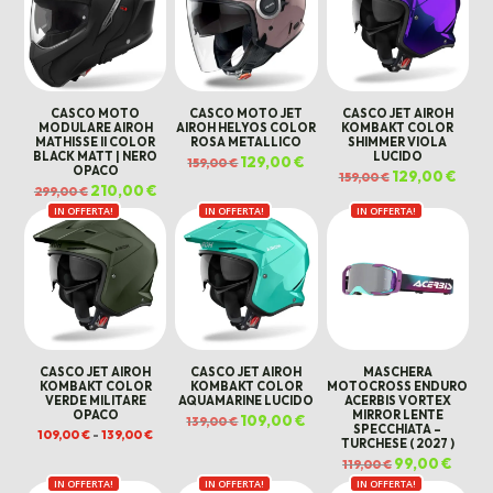
CASCO MOTO
CASCO MOTO JET
CASCO JET AIROH
MODULARE AIROH
AIROH HELYOS COLOR
KOMBAKT COLOR
MATHISSE II COLOR
ROSA METALLICO
SHIMMER VIOLA
BLACK MATT | NERO
LUCIDO
Il
129,00
€
Il
159,00
€
OPACO
prezzo
prezzo
Il
129,00
€
Il
159,00
€
originale
attuale
prezzo
prezz
Il
210,00
€
Il
299,00
€
era:
è:
originale
attua
prezzo
prezzo
159,00 €.
129,00 €.
era:
è:
IN OFFERTA!
originale
attuale
IN OFFERTA!
IN OFFERTA!
159,00 €.
129,00
era:
è:
299,00 €.
210,00 €.
CASCO JET AIROH
CASCO JET AIROH
MASCHERA
KOMBAKT COLOR
KOMBAKT COLOR
MOTOCROSS ENDURO
VERDE MILITARE
AQUAMARINE LUCIDO
ACERBIS VORTEX
OPACO
MIRROR LENTE
Il
109,00
€
Il
139,00
€
SPECCHIATA –
prezzo
prezzo
Fascia
109,00
€
-
139,00
€
originale
attuale
TURCHESE ( 2027 )
di
era:
è:
prezzo:
Il
99,00
€
Il
139,00 €.
109,00 €.
119,00
€
da
prezzo
prezz
109,00 €
IN OFFERTA!
IN OFFERTA!
IN OFFERTA!
originale
attual
a