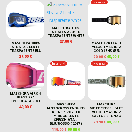
PREZZO
PREZZO
In offerta!
ORIGINALE
ATTUALE
ERA:
È:
89,00 €.
69,00 €.
MASCHERA 100%
STRATA 2 LENTE
TRASPARENTE WHITE
27,00
€
MASCHERA 100%
MASCHERA LEATT
STRATA 2 LENTE
VELOCITY 4.5 IRIZ
TRASPARENTE BLU
GOLD LENS 68%
IL
IL
27,00
€
70,00
€
65,00
€
PREZZO
PREZZ
In offerta!
In offerta!
ORIGINALE
ATTUA
ERA:
È:
70,00 €.
65,00 €
MASCHERA AIROH
BLAST XR1
SPECCHIATA PINK
MASCHERA
MASCHERA
40,00
€
MOTOCROSS ENDURO
MOTOCROSS LEATT
ACERBIS VORTEX
VELOCITY 4.5 IRIZ
MIRROR LENTE
CACTUS BRONZO
SPECCHIATA –
IL
IL
79,90
€
60,00
€
BLU/ROSSO ( 2027 )
PREZZO
PREZZ
IL
IL
119,00
€
99,00
€
ORIGINALE
ATTUA