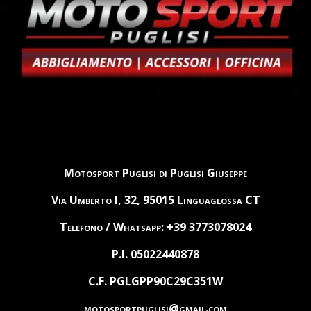
Motosport Puglisi di Puglisi Giuseppe
Via Umberto I, 32, 95015 Linguaglossa CT
Telefono / Whatsapp: +39 3773078024
P.I. 05022440878
C.F. PGLGPP90C29C351W
motosportpuglisi@gmail.com