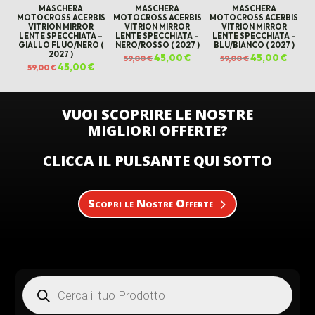
MASCHERA
MASCHERA
MASCHERA
MOTOCROSS ACERBIS
MOTOCROSS ACERBIS
MOTOCROSS ACERBIS
VITRION MIRROR
VITRION MIRROR
VITRION MIRROR
LENTE SPECCHIATA –
LENTE SPECCHIATA –
LENTE SPECCHIATA –
GIALLO FLUO/NERO (
NERO/ROSSO ( 2027 )
BLU/BIANCO ( 2027 )
2027 )
Il
45,00
€
Il
Il
45,00
€
Il
59,00
€
59,00
€
prezzo
prezzo
prezzo
prezz
Il
45,00
€
Il
59,00
€
originale
attuale
originale
attual
prezzo
prezzo
era:
è:
era:
è:
originale
attuale
59,00 €.
45,00 €.
59,00 €.
45,00 
era:
è:
59,00 €.
45,00 €.
VUOI SCOPRIRE LE NOSTRE
MIGLIORI OFFERTE?
CLICCA IL PULSANTE QUI SOTTO
Scopri le Nostre Offerte
Products
search