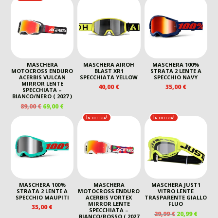
MASCHERA
MASCHERA AIROH
MASCHERA 100%
MOTOCROSS ENDURO
BLAST XR1
STRATA 2 LENTE A
ACERBIS VULCAN
SPECCHIATA YELLOW
SPECCHIO NAVY
MIRROR LENTE
40,00
€
35,00
€
SPECCHIATA –
BIANCO/NERO ( 2027 )
IL
IL
89,00
€
69,00
€
PREZZO
PREZZO
In offerta!
In offerta!
ORIGINALE
ATTUALE
ERA:
È:
89,00 €.
69,00 €.
MASCHERA 100%
MASCHERA
MASCHERA JUST1
STRATA 2 LENTE A
MOTOCROSS ENDURO
VITRO LENTE
SPECCHIO MAUPITI
ACERBIS VORTEX
TRASPARENTE GIALLO
MIRROR LENTE
FLUO
35,00
€
SPECCHIATA –
IL
IL
29,99
€
20,99
€
BIANCO/ROSSO ( 2027