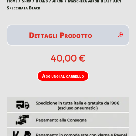
Home
/
Shop
/
Brand
/
Airoh
/ Maschera Airoh Blast XR1
Specchiata Black
Dettagli Prodotto
40,00
€
Aggiungi al carrello