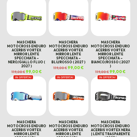
era:
è:
139,00 €
119,00 €.
99,00 
MASCHERA
MASCHERA
MASCHERA
MOTOCROSS ENDURO
MOTOCROSS ENDURO
MOTOCROSS ENDURO
ACERBIS VORTEX
ACERBIS VORTEX
ACERBIS VORTEX
MIRROR LENTE
MIRROR LENTE
MIRROR LENTE
SPECCHIATA –
SPECCHIATA –
SPECCHIATA –
NERO/GIALLO FLUO (
BLU/ROSSO ( 2027 )
BIANCO/ROSSO ( 2027
2027 )
)
Il
99,00
€
Il
119,00
€
prezzo
prezzo
Il
99,00
€
Il
Il
99,00
€
Il
119,00
€
119,00
€
originale
attuale
prezzo
prezzo
prezzo
prezz
era:
è:
IN OFFERTA!
originale
attuale
IN OFFERTA!
IN OFFERTA!
originale
attual
119,00 €.
99,00 €.
era:
è:
era:
è:
119,00 €.
99,00 €.
119,00 €.
99,00 
MASCHERA
MASCHERA
MASCHERA
MOTOCROSS ENDURO
MOTOCROSS ENDURO
MOTOCROSS ENDURO
ACERBIS VORTEX
ACERBIS VORTEX
ACERBIS VORTEX NERA
MIRROR LENTE
MIRROR LENTE
| LENTE TRASPARENTE