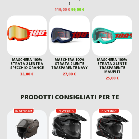
PREZZO
PREZZ
)
ORIGINALE
ATTUA
IL
IL
119,00
€
99,00
€
ERA:
È:
PREZZO
PREZZO
29,99 €.
20,99 €
ORIGINALE
ATTUALE
ERA:
È:
119,00 €.
99,00 €.
MASCHERA 100%
MASCHERA 100%
MASCHERA 100%
STRATA 2 LENTE A
STRATA 2 LENTE
STRATA 2 LENTE
SPECCHIO ORANGE
TRASPARENTE NAVY
TRASPARENTE
MAUPITI
35,00
€
27,00
€
25,00
€
PRODOTTI CONSIGLIATI PER TE
IN OFFERTA!
IN OFFERTA!
IN OFFERTA!