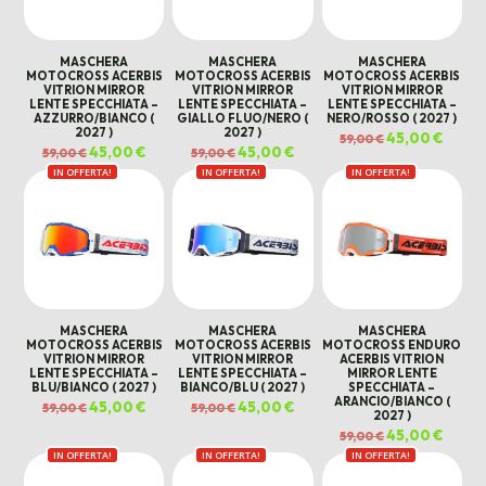
MASCHERA
MASCHERA
MASCHERA
MOTOCROSS ACERBIS
MOTOCROSS ACERBIS
MOTOCROSS ACERBIS
VITRION MIRROR
VITRION MIRROR
VITRION MIRROR
LENTE SPECCHIATA –
LENTE SPECCHIATA –
LENTE SPECCHIATA –
AZZURRO/BIANCO (
GIALLO FLUO/NERO (
NERO/ROSSO ( 2027 )
2027 )
2027 )
Il
45,00
€
Il
59,00
€
prezzo
prezz
Il
45,00
€
Il
Il
45,00
€
Il
59,00
€
59,00
€
originale
attual
prezzo
prezzo
prezzo
prezzo
era:
è:
IN OFFERTA!
originale
attuale
IN OFFERTA!
originale
attuale
IN OFFERTA!
59,00 €.
45,00 
era:
è:
era:
è:
59,00 €.
45,00 €.
59,00 €.
45,00 €.
MASCHERA
MASCHERA
MASCHERA
MOTOCROSS ACERBIS
MOTOCROSS ACERBIS
MOTOCROSS ENDURO
VITRION MIRROR
VITRION MIRROR
ACERBIS VITRION
LENTE SPECCHIATA –
LENTE SPECCHIATA –
MIRROR LENTE
BLU/BIANCO ( 2027 )
BIANCO/BLU ( 2027 )
SPECCHIATA –
ARANCIO/BIANCO (
Il
45,00
€
Il
Il
45,00
€
Il
59,00
€
59,00
€
2027 )
prezzo
prezzo
prezzo
prezzo
originale
attuale
originale
attuale
Il
45,00
€
Il
59,00
€
era:
è:
era:
è:
prezzo
prezz
59,00 €.
45,00 €.
59,00 €.
45,00 €.
IN OFFERTA!
IN OFFERTA!
IN OFFERTA!
originale
attual
era:
è:
59,00 €.
45,00 