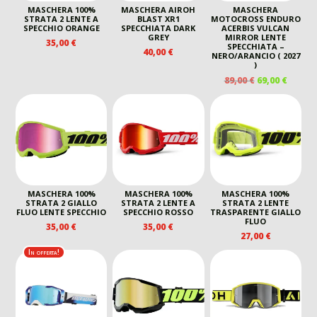
MASCHERA 100%
MASCHERA AIROH
MASCHERA
STRATA 2 LENTE A
BLAST XR1
MOTOCROSS ENDURO
SPECCHIO ORANGE
SPECCHIATA DARK
ACERBIS VULCAN
GREY
MIRROR LENTE
35,00
€
SPECCHIATA –
40,00
€
NERO/ARANCIO ( 2027
)
IL
IL
89,00
€
69,00
€
PREZZO
PREZZ
ORIGINALE
ATTUA
ERA:
È:
89,00 €.
69,00 €
MASCHERA 100%
MASCHERA 100%
MASCHERA 100%
STRATA 2 GIALLO
STRATA 2 LENTE A
STRATA 2 LENTE
FLUO LENTE SPECCHIO
SPECCHIO ROSSO
TRASPARENTE GIALLO
FLUO
35,00
€
35,00
€
27,00
€
In offerta!