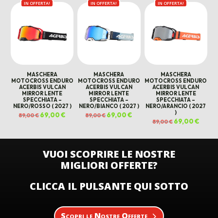
79,00 €.
69,00 €.
IN OFFERTA!
IN OFFERTA!
originale
attuale
IN OFFERTA!
originale
attual
era:
è:
era:
è:
89,00 €.
69,00 €.
89,00 €.
69,00 
MASCHERA
MASCHERA
MASCHERA
MOTOCROSS ENDURO
MOTOCROSS ENDURO
MOTOCROSS ENDURO
ACERBIS VULCAN
ACERBIS VULCAN
ACERBIS VULCAN
MIRROR LENTE
MIRROR LENTE
MIRROR LENTE
SPECCHIATA –
SPECCHIATA –
SPECCHIATA –
NERO/ROSSO ( 2027 )
NERO/BIANCO ( 2027 )
NERO/ARANCIO ( 2027
)
Il
69,00
€
Il
Il
69,00
€
Il
89,00
€
89,00
€
prezzo
prezzo
prezzo
prezzo
Il
69,00
€
Il
89,00
€
originale
attuale
originale
attuale
prezzo
prezz
era:
è:
era:
è:
originale
attual
89,00 €.
69,00 €.
89,00 €.
69,00 €.
era:
è:
89,00 €.
69,00 
VUOI SCOPRIRE LE NOSTRE
MIGLIORI OFFERTE?
CLICCA IL PULSANTE QUI SOTTO
Scopri le Nostre Offerte