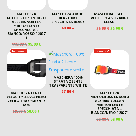
MASCHERA
MASCHERA AIROH
MASCHERA LEATT
MOTOCROSS ENDURO
BLAST XR1
VELOCITY 4.5 ORANGE
ACERBIS VORTEX
SPECCHIATA BLACK
CLEAR
MIRROR LENTE
IL
IL
40,00
€
59,99
€
50,00
€
SPECCHIATA –
PREZZO
PREZZ
BIANCO/ROSSO ( 2027
)
ORIGINALE
ATTUA
IL
IL
119,00
€
99,00
€
ERA:
È:
PREZZO
PREZZO
59,99 €.
50,00 €
In offerta!
In offerta!
ORIGINALE
ATTUALE
ERA:
È:
119,00 €.
99,00 €.
MASCHERA 100%
STRATA 2 LENTE
TRASPARENTE WHITE
27,00
€
MASCHERA LEATT
MASCHERA
VELOCITY 4.5 V23 NERO
MOTOCROSS ENDURO
VETRO TRASPARENTE
ACERBIS VULCAN
83%
MIRROR LENTE
SPECCHIATA –
IL
IL
59,99
€
50,00
€
BIANCO/NERO ( 2027 )
PREZZO
PREZZO
IL
IL
89,00
€
69,00
€
ORIGINALE
ATTUALE
PREZZO
PREZZ
ERA:
È:
ORIGINALE
ATTUA
59,99 €.
50,00 €.
ERA:
È: