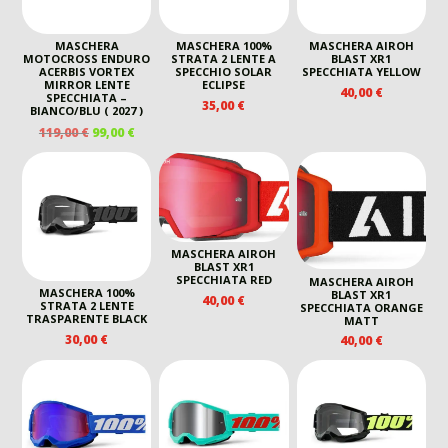
MASCHERA
MASCHERA 100%
MASCHERA AIROH
MOTOCROSS ENDURO
STRATA 2 LENTE A
BLAST XR1
ACERBIS VORTEX
SPECCHIO SOLAR
SPECCHIATA YELLOW
MIRROR LENTE
ECLIPSE
40,00
€
SPECCHIATA –
35,00
€
BIANCO/BLU ( 2027 )
IL
IL
119,00
€
99,00
€
PREZZO
PREZZO
ORIGINALE
ATTUALE
ERA:
È:
119,00 €.
99,00 €.
MASCHERA AIROH
BLAST XR1
SPECCHIATA RED
MASCHERA AIROH
MASCHERA 100%
BLAST XR1
40,00
€
STRATA 2 LENTE
SPECCHIATA ORANGE
TRASPARENTE BLACK
MATT
30,00
€
40,00
€