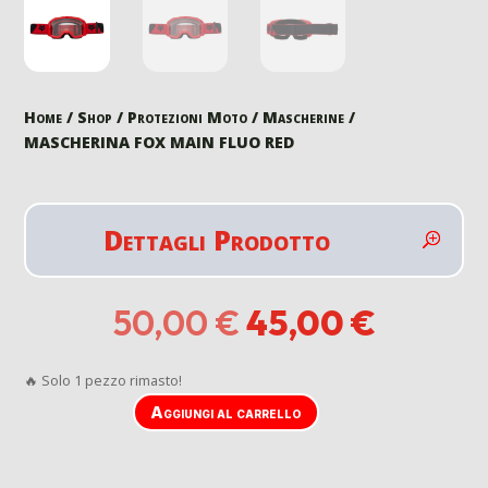
Home
/
Shop
/
Protezioni Moto
/
Mascherine
/
MASCHERINA FOX MAIN FLUO RED
Dettagli Prodotto
Il
Il
50,00
€
45,00
€
prezzo
prezzo
originale
attuale
🔥 Solo 1 pezzo rimasto!
era:
è:
50,00 €.
45,00 
Aggiungi al carrello