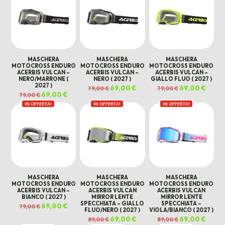
MASCHERA
MASCHERA
MASCHERA
MOTOCROSS ENDURO
MOTOCROSS ENDURO
MOTOCROSS ENDURO
ACERBIS VULCAN –
ACERBIS VULCAN –
ACERBIS VULCAN –
NERO/MARRONE (
NERO ( 2027 )
GIALLO FLUO ( 2027 )
2027 )
Il
69,00
€
Il
Il
69,00
€
Il
79,00
€
79,00
€
prezzo
prezzo
prezzo
prezz
Il
69,00
€
Il
79,00
€
originale
attuale
originale
attual
prezzo
prezzo
era:
è:
era:
è:
IN OFFERTA!
originale
attuale
IN OFFERTA!
IN OFFERTA!
79,00 €.
69,00 €.
79,00 €.
69,00 
era:
è:
79,00 €.
69,00 €.
MASCHERA
MASCHERA
MASCHERA
MOTOCROSS ENDURO
MOTOCROSS ENDURO
MOTOCROSS ENDURO
ACERBIS VULCAN –
ACERBIS VULCAN
ACERBIS VULCAN
BIANCO ( 2027 )
MIRROR LENTE
MIRROR LENTE
SPECCHIATA – GIALLO
SPECCHIATA –
Il
69,00
€
Il
79,00
€
FLUO/NERO ( 2027 )
VIOLA/BIANCO ( 2027 )
prezzo
prezzo
originale
attuale
Il
69,00
€
Il
Il
69,00
€
Il
89,00
€
89,00
€
era:
è:
prezzo
prezzo
prezzo
prezz