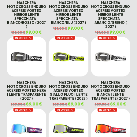
MASCHERA
MASCHERA
MASCHERA
MOTOCROSS ENDURO
MOTOCROSS ENDURO
MOTOCROSS ENDURO
ACERBIS VORTEX
ACERBIS VORTEX
ACERBIS VORTEX
MIRROR LENTE
MIRROR LENTE
MIRROR LENTE
SPECCHIATA –
SPECCHIATA –
SPECCHIATA –
BIANCO/ROSSO ( 2027
BIANCO/BLU ( 2027 )
ARANCIO/GRIGIO (
)
2027 )
Il
99,00
€
Il
119,00
€
prezzo
prezzo
Il
99,00
€
Il
Il
99,00
€
Il
119,00
€
119,00
€
originale
attuale
prezzo
prezzo
prezzo
prezz
era:
è:
IN OFFERTA!
originale
attuale
IN OFFERTA!
IN OFFERTA!
originale
attual
119,00 €.
99,00 €.
era:
è:
era:
è:
119,00 €.
99,00 €.
119,00 €.
99,00 
MASCHERA
MASCHERA
MASCHERA
MOTOCROSS ENDURO
MOTOCROSS ENDURO
MOTOCROSS ENDURO
ACERBIS VORTEX NERA
ACERBIS VORTEX
ACERBIS VORTEX
| LENTE TRASPARENTE
GIALLO FLUO | LENTE
BIANCA | LENTE
( 2027 )
TRASPARENTE ( 2027 )
TRASPARENTE ( 2027 )
Il
89,00
€
Il
Il
89,00
€
Il
Il
89,00
€
Il
109,00
€
109,00
€
109,00
€
prezzo
prezzo
prezzo
prezzo
prezzo
prezz
IN OFFERTA!
originale
attuale
IN OFFERTA!
originale
attuale
IN OFFERTA!
originale
attua
era:
è:
era:
è:
era:
è:
109,00 €.
89,00 €.
109,00 €.
89,00 €.
109,00 €.
89,00 