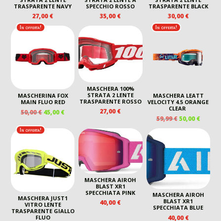
TRASPARENTE NAVY
SPECCHIO ROSSO
TRASPARENTE BLACK
27,00
€
35,00
€
30,00
€
In offerta!
In offerta!
MASCHERA 100%
STRATA 2 LENTE
MASCHERINA FOX
MASCHERA LEATT
TRASPARENTE ROSSO
MAIN FLUO RED
VELOCITY 4.5 ORANGE
CLEAR
27,00
€
IL
IL
50,00
€
45,00
€
IL
IL
59,99
€
50,00
€
PREZZO
PREZZO
PREZZO
PREZZ
ORIGINALE
ATTUALE
In offerta!
ORIGINALE
ATTUA
ERA:
È:
ERA:
È:
50,00 €.
45,00 €.
59,99 €.
50,00 €
MASCHERA AIROH
BLAST XR1
SPECCHIATA PINK
MASCHERA AIROH
MASCHERA JUST1
BLAST XR1
40,00
€
VITRO LENTE
SPECCHIATA BLUE
TRASPARENTE GIALLO
40,00
€
FLUO