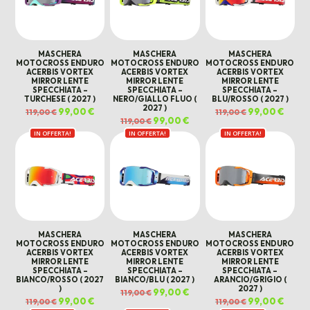
MASCHERA
MASCHERA
MASCHERA
MOTOCROSS ENDURO
MOTOCROSS ENDURO
MOTOCROSS ENDURO
ACERBIS VORTEX
ACERBIS VORTEX
ACERBIS VORTEX
MIRROR LENTE
MIRROR LENTE
MIRROR LENTE
SPECCHIATA –
SPECCHIATA –
SPECCHIATA –
TURCHESE ( 2027 )
NERO/GIALLO FLUO (
BLU/ROSSO ( 2027 )
2027 )
Il
99,00
€
Il
Il
99,00
€
Il
119,00
€
119,00
€
prezzo
prezzo
prezzo
prezz
Il
99,00
€
Il
119,00
€
originale
attuale
originale
attual
prezzo
prezzo
era:
è:
era:
è:
IN OFFERTA!
IN OFFERTA!
originale
attuale
IN OFFERTA!
119,00 €.
99,00 €.
119,00 €.
99,00 
era:
è:
119,00 €.
99,00 €.
MASCHERA
MASCHERA
MASCHERA
MOTOCROSS ENDURO
MOTOCROSS ENDURO
MOTOCROSS ENDURO
ACERBIS VORTEX
ACERBIS VORTEX
ACERBIS VORTEX
MIRROR LENTE
MIRROR LENTE
MIRROR LENTE
SPECCHIATA –
SPECCHIATA –
SPECCHIATA –
BIANCO/ROSSO ( 2027
BIANCO/BLU ( 2027 )
ARANCIO/GRIGIO (
)
2027 )
Il
99,00
€
Il
119,00
€
prezzo
prezzo
Il
99,00
€
Il
Il
99,00
€
Il
119,00
€
119,00
€
originale
attuale
prezzo
prezzo
prezzo
prezz