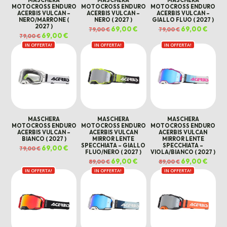
MASCHERA
MASCHERA
MASCHERA
MOTOCROSS ENDURO
MOTOCROSS ENDURO
MOTOCROSS ENDURO
ACERBIS VULCAN –
ACERBIS VULCAN –
ACERBIS VULCAN –
NERO/MARRONE (
NERO ( 2027 )
GIALLO FLUO ( 2027 )
2027 )
Il
69,00
€
Il
Il
69,00
€
Il
79,00
€
79,00
€
prezzo
prezzo
prezzo
prezz
Il
69,00
€
Il
79,00
€
originale
attuale
originale
attual
prezzo
prezzo
era:
è:
era:
è:
IN OFFERTA!
originale
attuale
IN OFFERTA!
IN OFFERTA!
79,00 €.
69,00 €.
79,00 €.
69,00 
era:
è:
79,00 €.
69,00 €.
MASCHERA
MASCHERA
MASCHERA
MOTOCROSS ENDURO
MOTOCROSS ENDURO
MOTOCROSS ENDURO
ACERBIS VULCAN –
ACERBIS VULCAN
ACERBIS VULCAN
BIANCO ( 2027 )
MIRROR LENTE
MIRROR LENTE
SPECCHIATA – GIALLO
SPECCHIATA –
Il
69,00
€
Il
79,00
€
FLUO/NERO ( 2027 )
VIOLA/BIANCO ( 2027 )
prezzo
prezzo
originale
attuale
Il
69,00
€
Il
Il
69,00
€
Il
89,00
€
89,00
€
era:
è:
prezzo
prezzo
prezzo
prezz
79,00 €.
69,00 €.
IN OFFERTA!
IN OFFERTA!
originale
attuale
IN OFFERTA!
originale
attual
era:
è:
era:
è:
89,00 €.
69,00 €.
89,00 €.
69,00 