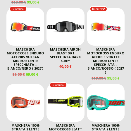
IL
IL
119,00
€
99,00
€
PREZZO
PREZ
PREZZO
PREZZO
ORIGINALE
ATTU
In offerta!
In offerta!
ORIGINALE
ATTUALE
ERA:
È:
ERA:
È:
119,00 €.
99,00 
119,00 €.
99,00 €.
MASCHERA
MASCHERA AIROH
MASCHERA
MOTOCROSS ENDURO
BLAST XR1
MOTOCROSS ENDURO
ACERBIS VULCAN
SPECCHIATA DARK
ACERBIS VORTEX
MIRROR LENTE
GREY
MIRROR LENTE
SPECCHIATA –
SPECCHIATA –
40,00
€
BIANCO/NERO ( 2027 )
BIANCO/ROSSO ( 2027
)
IL
IL
89,00
€
69,00
€
IL
IL
119,00
€
99,00
€
PREZZO
PREZZO
PREZZO
PREZ
ORIGINALE
ATTUALE
In offerta!
ORIGINALE
ATTU
ERA:
È:
ERA:
È:
89,00 €.
69,00 €.
119,00 €.
99,00 
MASCHERA 100%
MASCHERA
MASCHERA 100%
STRATA 2 LENTE
MOTOCROSS LEATT
STRATA 2 LENTE