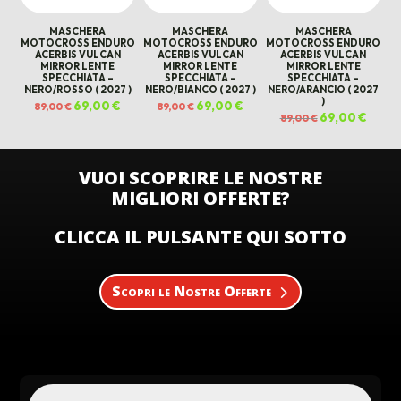
MASCHERA
MASCHERA
MASCHERA
MOTOCROSS ENDURO
MOTOCROSS ENDURO
MOTOCROSS ENDURO
ACERBIS VULCAN
ACERBIS VULCAN
ACERBIS VULCAN
MIRROR LENTE
MIRROR LENTE
MIRROR LENTE
SPECCHIATA –
SPECCHIATA –
SPECCHIATA –
NERO/ROSSO ( 2027 )
NERO/BIANCO ( 2027 )
NERO/ARANCIO ( 2027
)
Il
69,00
€
Il
Il
69,00
€
Il
89,00
€
89,00
€
prezzo
prezzo
prezzo
prezzo
Il
69,00
€
Il
89,00
€
originale
attuale
originale
attuale
prezzo
prezz
era:
è:
era:
è:
originale
attual
89,00 €.
69,00 €.
89,00 €.
69,00 €.
era:
è:
89,00 €.
69,00 
VUOI SCOPRIRE LE NOSTRE
MIGLIORI OFFERTE?
CLICCA IL PULSANTE QUI SOTTO
Scopri le Nostre Offerte
Products