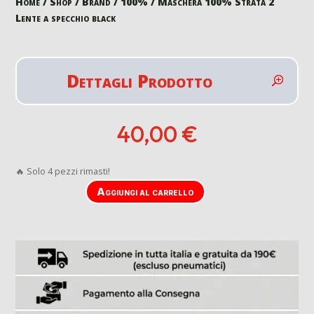
Home
/
Shop
/
Brand
/
100%
/ Maschera 100% Strata 2
Lente a specchio black
Dettagli Prodotto
40,00
€
🔥 Solo 4 pezzi rimasti!
Aggiungi al carrello