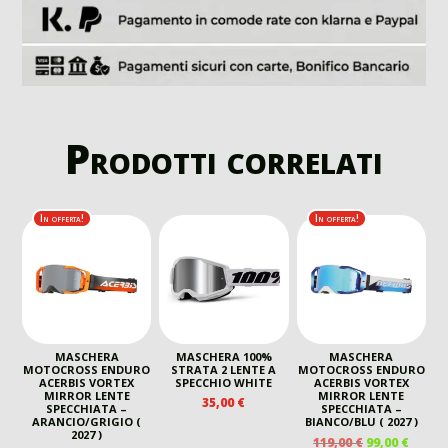
Prodotti correlati
In offerta!
In offerta!
MASCHERA
MASCHERA 100%
MASCHERA
MOTOCROSS ENDURO
STRATA 2 LENTE A
MOTOCROSS ENDURO
ACERBIS VORTEX
SPECCHIO WHITE
ACERBIS VORTEX
MIRROR LENTE
MIRROR LENTE
35,00
€
SPECCHIATA –
SPECCHIATA –
ARANCIO/GRIGIO (
BIANCO/BLU ( 2027 )
2027 )
IL
IL
119,00
€
99,00
€