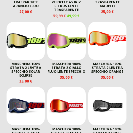
TRASPARENTE
VELOCITY 4.5 IRIZ
TRASPARENTE
ARANCIO FLUO
CITRUS LENTE
MAUPITI
TRASPARENTE
27,00
€
25,00
€
IL
IL
59,99
€
49,99
€
PREZZO
PREZZO
ORIGINALE
ATTUALE
ERA:
È:
59,99 €.
49,99 €.
MASCHERA 100%
MASCHERA 100%
MASCHERA 100%
STRATA 2 LENTE A
STRATA 2 GIALLO
STRATA 2 LENTE A
SPECCHIO SOLAR
FLUO LENTE SPECCHIO
SPECCHIO ORANGE
ECLIPSE
35,00
€
35,00
€
35,00
€
MASCHERA 100%
MASCHERA 100%
MASCHERA 100%
STRATA 2 LENTE
STRATA 2 LENTE A
STRATA 2 LENTE