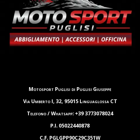
Motosport Puglisi di Puglisi Giuseppe
Via Umberto I, 32, 95015 Linguaglossa CT
Telefono / Whatsapp: +39 3773078024
P.I. 05022440878
C.F. PGLGPP90C29C351W