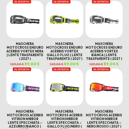
era:
è:
IN OFFERTA!
originale
attuale
IN OFFERTA!
IN OFFERTA!
originale
attual
119,00 €.
99,00 €.
era:
è:
era:
è:
119,00 €.
99,00 €.
119,00 €.
99,00 
MASCHERA
MASCHERA
MASCHERA
MOTOCROSS ENDURO
MOTOCROSS ENDURO
MOTOCROSS ENDURO
ACERBIS VORTEX NERA
ACERBIS VORTEX
ACERBIS VORTEX
| LENTE TRASPARENTE
GIALLO FLUO | LENTE
BIANCA | LENTE
( 2027 )
TRASPARENTE ( 2027 )
TRASPARENTE ( 2027 )
Il
89,00
€
Il
Il
89,00
€
Il
Il
89,00
€
Il
109,00
€
109,00
€
109,00
€
prezzo
prezzo
prezzo
prezzo
prezzo
prezz
IN OFFERTA!
originale
attuale
IN OFFERTA!
originale
attuale
IN OFFERTA!
originale
attua
era:
è:
era:
è:
era:
è:
109,00 €.
89,00 €.
109,00 €.
89,00 €.
109,00 €.
89,00 
MASCHERA
MASCHERA
MASCHERA
MOTOCROSS ACERBIS
MOTOCROSS ACERBIS
MOTOCROSS ACERBIS
VITRION MIRROR
VITRION MIRROR
VITRION MIRROR
LENTE SPECCHIATA –
LENTE SPECCHIATA –
LENTE SPECCHIATA –
AZZURRO/BIANCO (
GIALLO FLUO/NERO (
NERO/ROSSO ( 2027 )