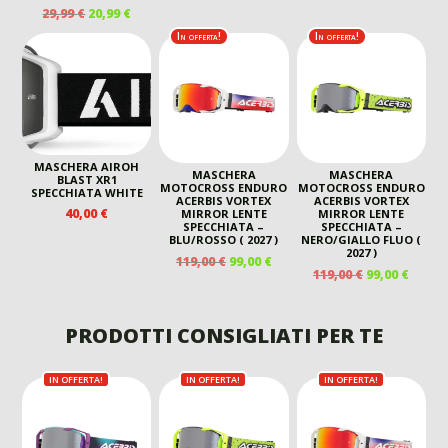
IL
IL
29,99
€
20,99
€
PREZZO
PREZZO
In offerta!
In offerta!
ORIGINALE
ATTUALE
ERA:
È:
29,99 €.
20,99 €.
MASCHERA AIROH
MASCHERA
MASCHERA
BLAST XR1
MOTOCROSS ENDURO
MOTOCROSS ENDURO
SPECCHIATA WHITE
ACERBIS VORTEX
ACERBIS VORTEX
40,00
€
MIRROR LENTE
MIRROR LENTE
SPECCHIATA –
SPECCHIATA –
BLU/ROSSO ( 2027 )
NERO/GIALLO FLUO (
2027 )
IL
IL
119,00
€
99,00
€
IL
IL
119,00
€
99,00
€
PREZZO
PREZZO
PREZZO
PREZ
ORIGINALE
ATTUALE
ORIGINALE
ATTU
ERA:
È:
ERA:
È:
PRODOTTI CONSIGLIATI PER TE
119,00 €.
99,00 €.
119,00 €.
99,00 
IN OFFERTA!
IN OFFERTA!
IN OFFERTA!